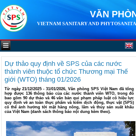
VĂN PHÒN
VIETNAM SANITARY AND PHYTOSANITA
Dự thảo quy định về SPS của các nước
thành viên thuộc tổ chức Thương mại Thế
giới (WTO) tháng 01/2026
Từ ngày 21/12/2025 - 31/01/2026, Văn phòng SPS Việt Nam đã tổng
hợp được 136 thông báo của các nước thành viên WTO, trong đó
bao gồm 90 dự thảo và 46 văn bản qui phạm pháp luật có hiệu lực
quy định về an toàn thực phẩm và kiểm dịch động, thực vật (SPS)
có thể ảnh hưởng tới mặt hàng nông, lâm và thủy sản xuất khẩu
của Việt Nam (danh sách thông báo nội dung kèm theo).