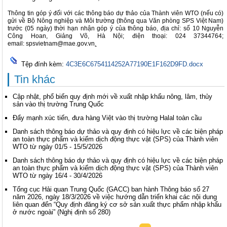
Thông tin góp ý đối với các thông báo dự thảo của Thành viên WTO (nếu có)
gửi về Bộ Nông nghiệp và Môi trường (thông qua Văn phòng SPS Việt Nam)
trước (05 ngày) thời hạn nhận góp ý của thông báo, địa chỉ: số 10 Nguyễn
Công Hoan, Giảng Võ, Hà Nội; điện thoại: 024 37344764;
email:
spsvietnam@mae.gov.vn
.
Tệp đính kèm:
4C3E6C6754114252A77190E1F162D9FD.docx
Tin khác
Cập nhật, phổ biến quy định mới về xuất nhập khẩu nông, lâm, thủy
sản vào thị trường Trung Quốc
Đẩy mạnh xúc tiến, đưa hàng Việt vào thị trường Halal toàn cầu
Danh sách thông báo dự thảo và quy định có hiệu lực về các biện pháp
an toàn thực phẩm và kiểm dịch động thực vật (SPS) của Thành viên
WTO từ ngày 01/5 - 15/5/2026
Danh sách thông báo dự thảo và quy định có hiệu lực về các biện pháp
an toàn thực phẩm và kiểm dịch động thực vật (SPS) của Thành viên
WTO từ ngày 16/4 - 30/4/2026
Tổng cục Hải quan Trung Quốc (GACC) ban hành Thông báo số 27
năm 2026, ngày 18/3/2026 về việc hướng dẫn triển khai các nội dung
liên quan đến “Quy định đăng ký cơ sở sản xuất thực phẩm nhập khẩu
ở nước ngoài” (Nghị định số 280)