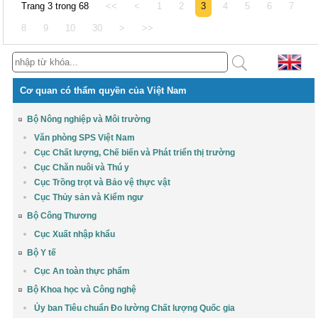
Trang 3 trong 68
<<
<
1
2
3
4
5
6
7
8
9
10
30
>
>>
Cơ quan có thẩm quyền của Việt Nam
Bộ Nông nghiệp và Môi trường
Văn phòng SPS Việt Nam
Cục Chất lượng, Chế biến và Phát triển thị trường
Cục Chăn nuôi và Thú y
Cục Trồng trọt và Bảo vệ thực vật
Cục Thủy sản và Kiểm ngư
Bộ Công Thương
Cục Xuất nhập khẩu
Bộ Y tế
Cục An toàn thực phẩm
Bộ Khoa học và Công nghệ
Ủy ban Tiêu chuẩn Đo lường Chất lượng Quốc gia