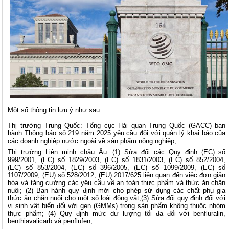
Một số thông tin lưu ý như sau:
Thị trường Trung Quốc: Tổng cục Hải quan Trung Quốc (GACC) ban
hành Thông báo số 219 năm 2025 yêu cầu đối với quản lý khai báo của
các doanh nghiệp nước ngoài về sản phẩm nông nghiệp;
Thị trường Liên minh châu Âu: (1) Sửa đổi các Quy định (EC) số
999/2001, (EC) số 1829/2003, (EC) số 1831/2003, (EC) số 852/2004,
(EC) số 853/2004, (EC) số 396/2005, (EC) số 1099/2009, (EC) số
1107/2009, (EU) số 528/2012, (EU) 2017/625 liên quan đến việc đơn giản
hóa và tăng cường các yêu cầu về an toàn thực phẩm và thức ăn chăn
nuôi; (2) Ban hành quy định mới cho phép sử dụng các chất phụ gia
thức ăn chăn nuôi cho một số loài động vật;(3) Sửa đổi quy định đối với
vi sinh vật biển đối với gen (GMMs) trong sản phẩm không thuộc nhóm
thực phẩm; (4) Quy định mức dư lượng tối đa đối với benfluralin,
benthiavalicarb và penflufen;