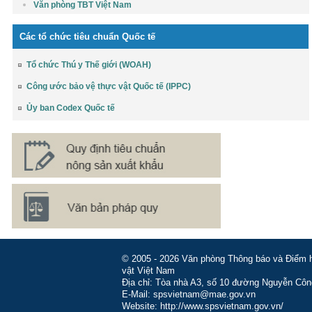
Văn phòng TBT Việt Nam
Các tổ chức tiêu chuẩn Quốc tế
Tổ chức Thú y Thế giới (WOAH)
Công ước bảo vệ thực vật Quốc tế (IPPC)
Ủy ban Codex Quốc tế
© 2005 - 2026 Văn phòng Thông báo và Điểm hỏ
vật Việt Nam
Địa chỉ: Tòa nhà A3, số 10 đường Nguyễn Côn
E-Mail: spsvietnam@mae.gov.vn
Website: http://www.spsvietnam.gov.vn/