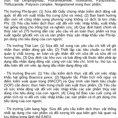
thực vật Dimpropyridaz, Fluxametamide, Isofetamid, Pyraziflumid,
Thifluzamide, Polyoxin complex, Norgestomet trong thực phẩm;
Thị trường Phi-lip-pin: (1) Sửa đổi Giấy chứng nhận kiểm dịch động vật
quốc tế đối với xuất khẩu thú cưng (chó và mèo); (2) Ban hành hướng
dẫn mới về công nhận song phương vùng không có dịch tả lợn châu
Phi; (3) Yêu cầu kiểm dịch thực vật đối với việc nhập khẩu, xuất khẩu
hạt giống dùng cho trồng trọt và nghiên cứu; (4) Quy định hành chính về
thủy sản số 275
hướng dẫn các yêu cầu về an toàn thực phẩm và truy
xuất nguồn gốcđối với cá và sản phẩm thủy sản nhập khẩu vào
Phi-lip-
pin
dùng cho tiêu dùng của con người;
- Thị trường Thái Lan: (1) Sửa đổi, bổ sung các yêu cầu chi tiết về ghi
nhãn thực phẩm đóng gói sẵn; (2) Thiết lập các tiêu chuẩn cụ thể về
quản lý chất lượng, an toàn và ghi nhãn đối với sữa dê và sữa dê có
hương liệu; (3) Quy định các khu vực và loài động vật thuộc diện phải áp
dụng dấu nhận dạng động vật, cùng với các tiêu chí, trình tự, thủ tục và
điều kiện đối với việc áp dụng dấu nhận dạng động vật;
- Thị trường Bra-xin: (1) Yêu cầu kiểm dịch thực vật đối với việc nhập
khẩu hạt giống
Brassica junce
;
(2) Nguyên tắc Phân tích mối nguy và
điểm kiểm soát quan trọng (HACCP) và Quy trình vận hành tiêu chuẩn
(SOP) cần được thực hiện trong chuỗi sản xuất thực phẩm; (3) Yêu cầu
về sức khỏe động vật đối với việc nhập khẩu các sản phẩm thủy sản
dùng cho tiêu dùng của con người; (4) Công bố Báo cáo cuối cùng về
phân tích rủi ro đối với việc nhập khẩu các sản phẩm cá rô phi dùng cho
tiêu dùng của con người;
- Thị trường Liên bang Nga: Sửa đổi yêu cầu kiểm dịch thực vật thống
nhất áp dụng cho sản phẩm và đối tượng khi qua biên giới hải quan và
lưu thông trong lãnh thổ EAEU;