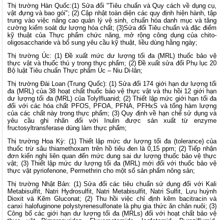
Thị trường Hàn Quốc:(1) Sửa đổi "Tiêu chuẩn và Quy cách về dụng cụ,
vật đựng và bao gói"; (2) Cập nhật toàn diện các quy định hiện hành, tập
trung vào việc nâng cao quản lý vệ sinh, chuẩn hóa danh mục và tăng
cường kiểm soát dư lượng hóa chất; (3)Sửa đổi Tiêu chuẩn và đặc điểm
kỹ thuật của Thực phẩm chức năng, mở rộng công dụng của chito-
oligosaccharide và bổ sung yêu cầu kỹ thuật, liều dùng hằng ngày;
Thị trường Úc: (1) Đề xuất mức dư lượng tối đa (MRL) thuốc bảo vệ
thực vật và thuốc thú y trong thực phẩm; (2) Đề xuất sửa đổi Phụ lục 20
Bộ luật Tiêu chuẩn Thực phẩm Úc – Niu Di-lân;
Thị trường Đài Loan (Trung Quốc): (1) Sửa đổi 174 giới hạn dư lượng tối
đa (MRL) của 38 hoạt chất thuốc bảo vệ thực vật và thu hồi 12 giới hạn
dư lượng tối đa (MRL) của Tolylfluanid; (2) Thiết lập mức giới hạn tối đa
đối với các hóa chất PFOS, PFOA, PFNA, PFHxS và tổng hàm lượng
của các chất này trong thực phẩm; (3) Quy định về hạn chế sử dụng và
yêu cầu ghi nhãn đối với Inulin được sản xuất từ enzyme
fructosyltransferase dùng làm thực phẩm;
Thị trường Hoa Kỳ: (1) Thiết lập mức dư lượng tối đa (tolerance) của
thuốc trừ sâu thiamethoxam trên hồ tiêu đen là 0,15 ppm; (2) Tiếp nhận
đơn kiến nghị liên quan đến mức dung sai dư lượng thuốc bảo vệ thực
vật; (3) Thiết lập mức dư lượng tối đa (MRL) mới đối với thuốc bảo vệ
thực vật pyriofenone, Permethrin cho một số sản phẩm nông sản;
Thị trường Nhật Bản: (1) Sửa đổi các tiêu chuẩn sử dụng đối với Kali
Metabisulfit, Natri Hydrosulfit, Natri Metabisulfit, Natri Sulfit, Lưu huỳnh
Dioxit và Kẽm Gluconat; (2) Thu hồi việc chỉ định kẽm bacitracin và
canxi halofuginone polystyrenesulfonate là phụ gia thức ăn chăn nuôi; (3)
Công bố các giới hạn dư lượng tối đa (MRLs) đối với hoạt chất bảo vệ