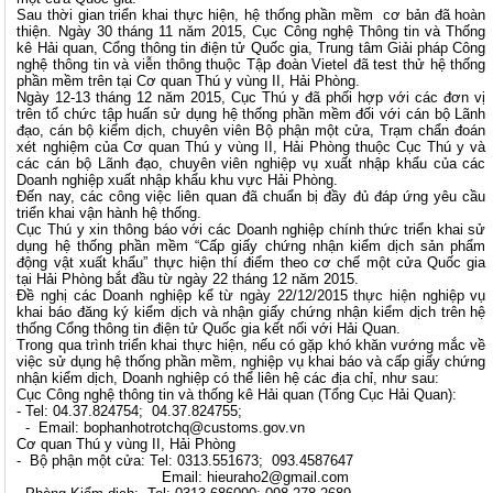
Sau thời gian triển khai thực hiện, hệ thống phần mềm cơ bản đã hoàn
thiện. Ngày 30 tháng 11 năm 2015, Cục Công nghệ Thông tin và Thống
kê Hải quan, Cổng thông tin điện tử Quốc gia, Trung tâm Giải pháp Công
nghệ thông tin và viễn thông thuộc Tập đoàn Vietel đã test thử hệ thống
phần mềm trên tại Cơ quan Thú y vùng II, Hải Phòng.
Ngày 12-13 tháng 12 năm 2015, Cục Thú y đã phối hợp với các đơn vị
trên tổ chức tập huấn sử dụng hệ thống phần mềm đối với cán bộ Lãnh
đạo, cán bộ kiểm dịch, chuyên viên Bộ phận một cửa, Trạm chẩn đoán
xét nghiệm của Cơ quan Thú y vùng II, Hải Phòng thuộc Cục Thú y và
các cán bộ Lãnh đạo, chuyên viên nghiệp vụ xuất nhập khẩu của các
Doanh nghiệp xuất nhập khẩu khu vực Hải Phòng.
Đến nay, các công việc liên quan đã chuẩn bị đầy đủ đáp ứng yêu cầu
triển khai vận hành hệ thống.
Cục Thú y xin thông báo với các Doanh nghiệp chính thức triển khai sử
dụng hệ thống phần mềm “Cấp giấy chứng nhận kiểm dịch sản phẩm
động vật xuất khẩu” thực hiện thí điểm theo cơ chế một cửa Quốc gia
tại Hải Phòng bắt đầu từ ngày 22 tháng 12 năm 2015.
Đề nghị các Doanh nghiệp kể từ ngày 22/12/2015 thực hiện nghiệp vụ
khai báo đăng ký kiểm dịch và nhận giấy chứng nhận kiểm dịch trên hệ
thống Cổng thông tin điện tử Quốc gia kết nối với Hải Quan.
Trong qua trình triển khai thực hiện, nếu có gặp khó khăn vướng mắc về
việc sử dụng hệ thống phần mềm, nghiệp vụ khai báo và cấp giấy chứng
nhận kiểm dịch, Doanh nghiệp có thể liên hệ các địa chỉ, như sau:
Cục Công nghệ thông tin và thống kê Hải quan (Tổng Cục Hải Quan):
- Tel: 04.37.824754; 04.37.824755;
- Email:
bophanhotrotchq@customs.gov.vn
Cơ quan Thú y vùng II, Hải Phòng
- Bộ phận một cửa: Tel: 0313.551673; 093.4587647
Email:
hieuraho2@gmail.com