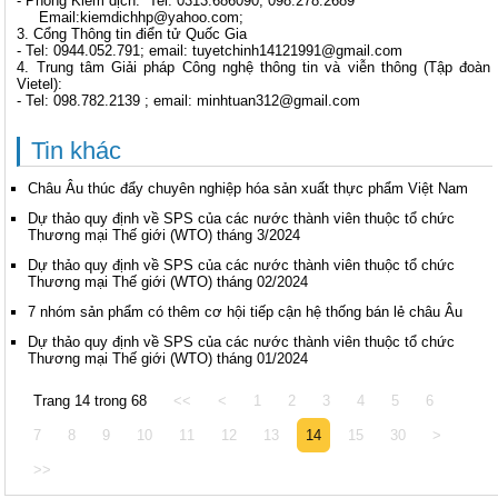
- Phòng Kiểm dịch: Tel: 0313.686090; 098.278.2689
Email:kiemdichhp@yahoo.com;
3. Cổng Thông tin điển tử Quốc Gia
- Tel: 0944.052.791; email:
tuyetchinh14121991@gmail.com
4. Trung tâm Giải pháp Công nghệ thông tin và viễn thông (Tập đoàn
Vietel):
- Tel: 098.782.2139 ; email:
minhtuan312@gmail.com
Tin khác
Châu Âu thúc đẩy chuyên nghiệp hóa sản xuất thực phẩm Việt Nam
Dự thảo quy định về SPS của các nước thành viên thuộc tổ chức
Thương mại Thế giới (WTO) tháng 3/2024
Dự thảo quy định về SPS của các nước thành viên thuộc tổ chức
Thương mại Thế giới (WTO) tháng 02/2024
7 nhóm sản phẩm có thêm cơ hội tiếp cận hệ thống bán lẻ châu Âu
Dự thảo quy định về SPS của các nước thành viên thuộc tổ chức
Thương mại Thế giới (WTO) tháng 01/2024
Trang 14 trong 68
<<
<
1
2
3
4
5
6
7
8
9
10
11
12
13
14
15
30
>
>>