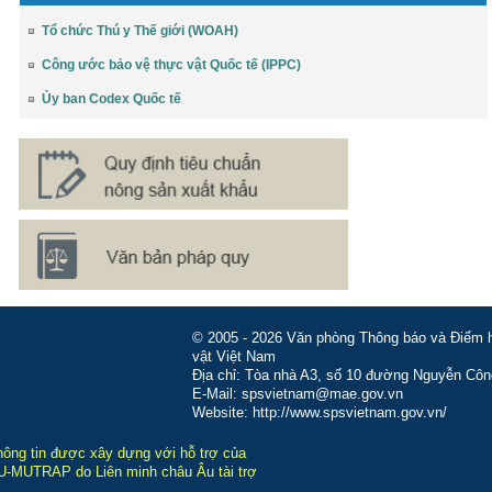
Tổ chức Thú y Thế giới (WOAH)
Công ước bảo vệ thực vật Quốc tế (IPPC)
Ủy ban Codex Quốc tế
© 2005 - 2026 Văn phòng Thông báo và Điểm hỏ
vật Việt Nam
Địa chỉ: Tòa nhà A3, số 10 đường Nguyễn Côn
E-Mail: spsvietnam@mae.gov.vn
Website: http://www.spsvietnam.gov.vn/
hông tin được xây dựng với hỗ trợ của
-MUTRAP do Liên minh châu Âu tài trợ