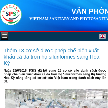
VĂN PHÒN
VIETNAM SANITARY AND PHYTOSANITA
Thêm 13 cơ sở được phép chế biến xuất
khẩu cá da trơn họ siluriformes sang Hoa
Kỳ
Ngày 13/6/2016, FSIS đã bổ sung 13 cơ sở vào danh sách được
phép chế biến xuất khẩu cá da trơn họ Siluriformes sang thị trường
Hoa Kỳ nâng tổng số cơ sở của Việt Nam trong danh sách này lên
58.