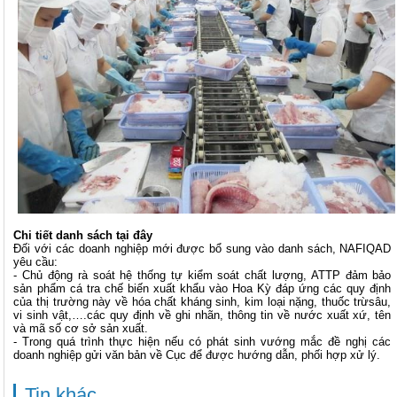
Chi tiết danh sách tại đây
Đối với các doanh nghiệp mới được bổ sung vào danh sách, NAFIQAD
yêu cầu:
- Chủ động rà soát hệ thống tự kiểm soát chất lượng, ATTP đảm bảo
sản phẩm cá tra chế biến xuất khẩu vào Hoa Kỳ đáp ứng các quy định
của thị trường này về hóa chất kháng sinh, kim loại nặng, thuốc trừsâu,
vi sinh vật,….các quy định về ghi nhãn, thông tin về nước xuất xứ, tên
và mã số cơ sở sản xuất.
- Trong quá trình thực hiện nếu có phát sinh vướng mắc đề nghị các
doanh nghiệp gửi văn bản về Cục để được hướng dẫn, phối hợp xử lý.
Tin khác