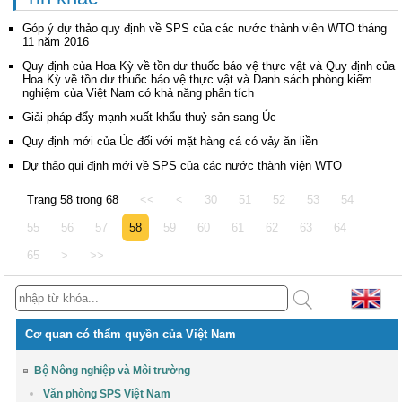
Góp ý dự thảo quy định về SPS của các nước thành viên WTO tháng
11 năm 2016
Quy định của Hoa Kỳ về tồn dư thuốc báo vệ thực vật và Quy định của
Hoa Kỳ về tồn dư thuốc báo vệ thực vật và Danh sách phòng kiểm
nghiệm của Việt Nam có khả năng phân tích
Giải pháp đẩy mạnh xuất khẩu thuỷ sản sang Úc
Quy định mới của Úc đối với mặt hàng cá có vảy ăn liền
Dự thảo qui định mới về SPS của các nước thành viện WTO
Trang 58 trong 68
<<
<
30
51
52
53
54
55
56
57
58
59
60
61
62
63
64
65
>
>>
Cơ quan có thẩm quyền của Việt Nam
Bộ Nông nghiệp và Môi trường
Văn phòng SPS Việt Nam