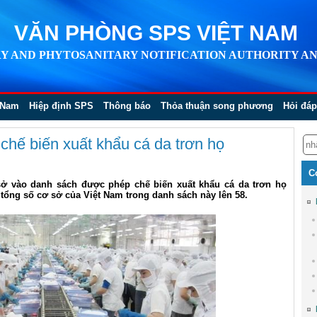
VĂN PHÒNG SPS VIỆT NAM
Y AND PHYTOSANITARY NOTIFICATION AUTHORITY AN
 Nam
Hiệp định SPS
Thông báo
Thỏa thuận song phương
Hỏi đáp
hế biến xuất khẩu cá da trơn họ
C
sở vào danh sách được phép chế biến xuất khẩu cá da trơn họ
 tổng số cơ sở của Việt Nam trong danh sách này lên 58.