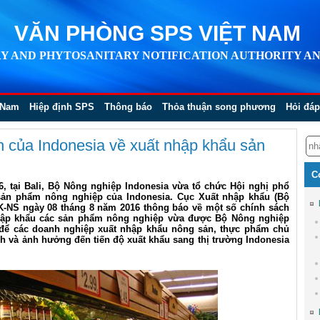
VĂN PHÒNG SPS VIỆT NAM
Y AND PHYTOSANITARY NOTIFICATION AUTHORITY AN
 Nam
Hiệp định SPS
Thông báo
Thỏa thuận song phương
Hỏi đáp
h của Indonesia về xuất nhập khẩu sản
C
, tại Bali, Bộ Nông nghiệp Indonesia vừa tổ chức Hội nghị phổ
 sản phẩm nông nghiệp của Indonesia. Cục Xuất nhập khẩu (Bộ
-NS ngày 08 tháng 8 năm 2016 thông báo về một số chính sách
nhập khẩu các sản phẩm nông nghiệp vừa được Bộ Nông nghiệp
n để các doanh nghiệp xuất nhập khẩu nông sản, thực phẩm chủ
h và ảnh hưởng đến tiến độ xuất khẩu sang thị trường Indonesia