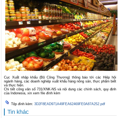
Cục Xuất nhập khẩu (Bộ Công Thương) thông báo tới các Hiệp hội
ngành hàng, các doanh nghiệp xuất khẩu hàng nông sản, thực phẩm biết
và thực hiện.
Chi tiết công văn số 731/XNK-NS và nội dung các chính sách, quy định
của Indonesia, xin xem file đính kèm
Tệp đính kèm:
3D2F8EAD971A49FEA62469FE0A87A252.pdf
Tin khác