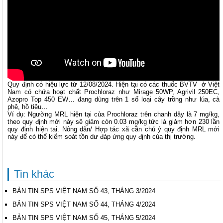
Quy định có hiệu lực từ 12/08/2024. Hiện tại có các thuốc BVTV ở Việt
Nam có chứa hoạt chất Prochloraz như Mirage 50WP, Agrivil 250EC,
Azopro Top 450 EW… đang dùng trên 1 số loại cây trồng như lúa, cà
phê, hồ tiêu…
Ví dụ: Ngưỡng MRL hiện tại của Prochloraz trên chanh dây là 7 mg/kg,
theo quy định mới này sẽ giảm còn 0.03 mg/kg tức là giảm hơn 230 lần
quy định hiện tại. Nông dân/ Hợp tác xã cần chú ý quy định MRL mới
này để có thể kiểm soát tồn dư đáp ứng quy định của thị trường.
Tin khác
BẢN TIN SPS VIỆT NAM SỐ 43, THÁNG 3/2024
BẢN TIN SPS VIỆT NAM SỐ 44, THÁNG 4/2024
BẢN TIN SPS VIỆT NAM SỐ 45, THÁNG 5/2024