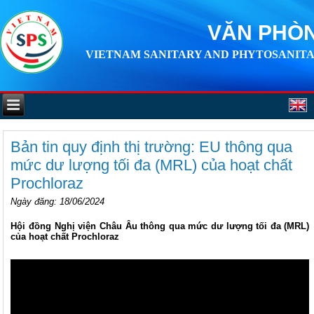
VĂN PHÒN
VIETNAM SANITARY AND PHYTOSANITA
Bản tin quy định thị trường: EU thông qua
mức dư lượng tối đa (MRL) của hoạt chất
Prochloraz
Ngày đăng
: 18/06/2024
Hội đồng Nghị viện Châu Âu thông qua mức dư lượng tối đa (MRL)
của hoạt chất Prochloraz