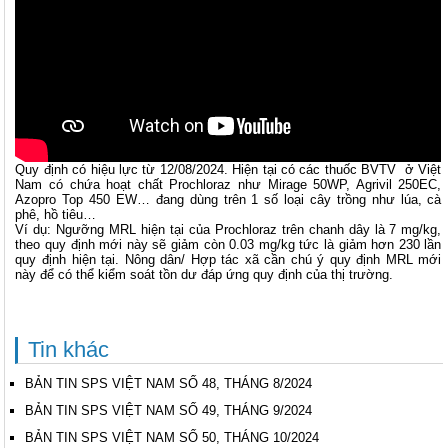
Quy định có hiệu lực từ 12/08/2024. Hiện tại có các thuốc BVTV ở Việt
Nam có chứa hoạt chất Prochloraz như Mirage 50WP, Agrivil 250EC,
Azopro Top 450 EW… đang dùng trên 1 số loại cây trồng như lúa, cà
phê, hồ tiêu…
Ví dụ: Ngưỡng MRL hiện tại của Prochloraz trên chanh dây là 7 mg/kg,
theo quy định mới này sẽ giảm còn 0.03 mg/kg tức là giảm hơn 230 lần
quy định hiện tại. Nông dân/ Hợp tác xã cần chú ý quy định MRL mới
này để có thể kiểm soát tồn dư đáp ứng quy định của thị trường.
Tin khác
BẢN TIN SPS VIỆT NAM SỐ 48, THÁNG 8/2024
BẢN TIN SPS VIỆT NAM SỐ 49, THÁNG 9/2024
BẢN TIN SPS VIỆT NAM SỐ 50, THÁNG 10/2024