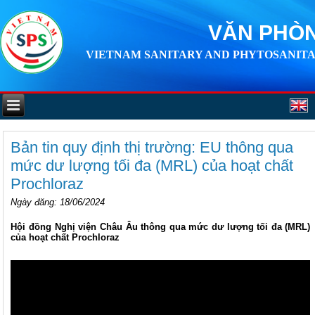
VĂN PHÒN
VIETNAM SANITARY AND PHYTOSANITA
Bản tin quy định thị trường: EU thông qua
mức dư lượng tối đa (MRL) của hoạt chất
Prochloraz
Ngày đăng
: 18/06/2024
Hội đồng Nghị viện Châu Âu thông qua mức dư lượng tối đa (MRL)
của hoạt chất Prochloraz