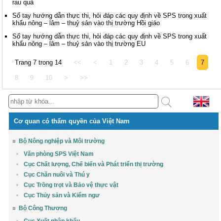
rau quả
Sổ tay hướng dẫn thực thi, hỏi đáp các quy định về SPS trong xuất
khẩu nông – lâm – thuỷ sản vào thị trường Hồi giáo
Sổ tay hướng dẫn thực thi, hỏi đáp các quy định về SPS trong xuất
khẩu nông – lâm – thuỷ sản vào thị trường EU
Trang 7 trong 14
<<
<
1
2
3
4
5
6
7
8
9
10
>
>>
Cơ quan có thẩm quyền của Việt Nam
Bộ Nông nghiệp và Môi trường
Văn phòng SPS Việt Nam
Cục Chất lượng, Chế biến và Phát triển thị trường
Cục Chăn nuôi và Thú y
Cục Trồng trọt và Bảo vệ thực vật
Cục Thủy sản và Kiểm ngư
Bộ Công Thương
Cục Xuất nhập khẩu