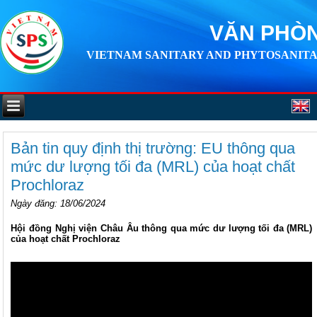
VĂN PHÒN
VIETNAM SANITARY AND PHYTOSANITA
Bản tin quy định thị trường: EU thông qua
mức dư lượng tối đa (MRL) của hoạt chất
Prochloraz
Ngày đăng
: 18/06/2024
Hội đồng Nghị viện Châu Âu thông qua mức dư lượng tối đa (MRL)
của hoạt chất Prochloraz