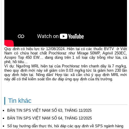
Quy định có hiệu lực từ 12/08/2024. Hiện tại có các thuốc BVTV ở Việt
Nam có chứa hoạt chất Prochloraz như Mirage 50WP, Agrivil 250EC,
Azopro Top 450 EW… đang dùng trên 1 số loại cây trồng như lúa, cà
phê, hồ tiêu…
Ví dụ: Ngưỡng MRL hiện tại của Prochloraz trên chanh dây là 7 mg/kg,
theo quy định mới này sẽ giảm còn 0.03 mg/kg tức là giảm hơn 230 lần
quy định hiện tại. Nông dân/ Hợp tác xã cần chú ý quy định MRL mới
này để có thể kiểm soát tồn dư đáp ứng quy định của thị trường.
Tin khác
BẢN TIN SPS VIỆT NAM SỐ 63, THÁNG 11/2025
BẢN TIN SPS VIỆT NAM SỐ 64, THÁNG 12/2025
Sổ tay hướng dẫn thực thi, hỏi đáp các quy định về SPS ngành hàng