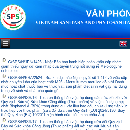
VĂN PHÒN
VIETNAM SANITARY AND PHYTOSANITA
G/SPS/N/JPN/1426 - Nhật Bản ban hành biện pháp khẩn cấp nhằm
giảm thiểu nguy cơ xâm nhập của tuyến trùng nốt sưng rễ Meloidogyne
enterolobii.
G/SPS/N/BRA/2524 - Bra-xin dự thảo Nghị quyết số 1.412 về việc cập
nhật chuyên luận của hoạt chất M26 - Metsulfurom metílico đối với Danh
mục hoạt chất thuốc bảo vệ thực vật, sản phẩm diệt sinh vật gây hại dùng
trong vệ sinh và chất bảo quản gỗ.
G/SPS/N/ISR/16 - I-xra-en thông báo việc áp dụng các sửa đổi đối với
Quy định Bảo vệ Sức khỏe Cộng đồng (Thực phẩm) về việc sử dụng hợp
chất Bisphenol A (BPA) trong dụng cụ, vật liệu bao gói, chứa đựng tiếp xúc
trực tiếp với thực phẩm (sửa đổi dựa trên Quy định (EU) 2024/3190, thay
thế Quy định (EU) 10/2011 hiện hành của Liên minh châu Âu).
G/SPS/N/ISR/17 - I-xra-en thông báo việc áp dụng sửa đổi Quy định
Bảo vệ Sức khỏe Cộng đồng (Thực phẩm) đối với các vật liệu và sản