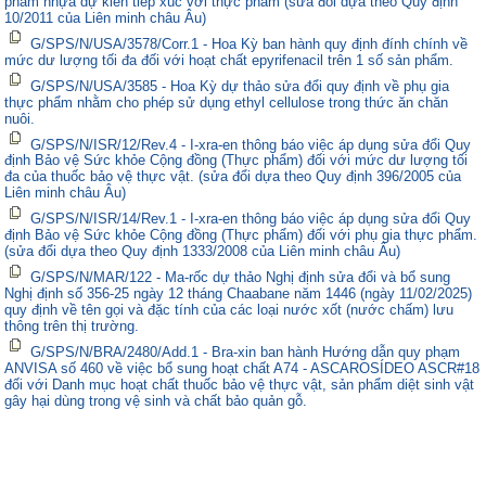
phẩm nhựa dự kiến tiếp xúc với thực phẩm (sửa đổi dựa theo Quy định
các q
các q
quy 
quy 
10/2011 của Liên minh châu Âu)
G/SPS/N/USA/3578/Corr.1 - Hoa Kỳ ban hành quy định đính chính về
mức dư lượng tối đa đối với hoạt chất epyrifenacil trên 1 số sản phẩm.
G/SPS/N/USA/3585 - Hoa Kỳ dự thảo sửa đổi quy định về phụ gia
thực phẩm nhằm cho phép sử dụng ethyl cellulose trong thức ăn chăn
nuôi.
G/SPS/N/ISR/12/Rev.4 - I-xra-en thông báo việc áp dụng sửa đổi Quy
định Bảo vệ Sức khỏe Cộng đồng (Thực phẩm) đối với mức dư lượng tối
đa của thuốc bảo vệ thực vật. (sửa đổi dựa theo Quy định 396/2005 của
Liên minh châu Âu)
G/SPS/N/ISR/14/Rev.1 - I-xra-en thông báo việc áp dụng sửa đổi Quy
định Bảo vệ Sức khỏe Cộng đồng (Thực phẩm) đối với phụ gia thực phẩm.
(sửa đổi dựa theo Quy định 1333/2008 của Liên minh châu Âu)
G/SPS/N/MAR/122 - Ma-rốc dự thảo Nghị định sửa đổi và bổ sung
Nghị định số 356-25 ngày 12 tháng Chaabane năm 1446 (ngày 11/02/2025)
quy định về tên gọi và đặc tính của các loại nước xốt (nước chấm) lưu
thông trên thị trường.
G/SPS/N/BRA/2480/Add.1 - Bra-xin ban hành Hướng dẫn quy phạm
ANVISA số 460 về việc bổ sung hoạt chất A74 - ASCAROSÍDEO ASCR#18
đối với Danh mục hoạt chất thuốc bảo vệ thực vật, sản phẩm diệt sinh vật
gây hại dùng trong vệ sinh và chất bảo quản gỗ.