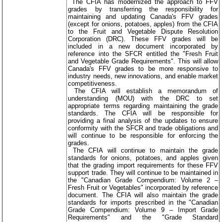
The CFIA has modernized the approach to FFV
grades by transferring the responsibility for
maintaining and updating Canada's FFV grades
(except for onions, potatoes, apples) from the CFIA
to the Fruit and Vegetable Dispute Resolution
Corporation (DRC). These FFV grades will be
included in a new document incorporated by
reference into the SFCR entitled the "Fresh Fruit
and Vegetable Grade Requirements". This will allow
Canada's FFV grades to be more responsive to
industry needs, new innovations, and enable market
competitiveness.
The CFIA will establish a memorandum of
understanding (MOU) with the DRC to set
appropriate terms regarding maintaining the grade
standards. The CFIA will be responsible for
providing a final analysis of the updates to ensure
conformity with the SFCR and trade obligations and
will continue to be responsible for enforcing the
grades.
The CFIA will continue to maintain the grade
standards for onions, potatoes, and apples given
that the grading import requirements for these FFV
support trade. They will continue to be maintained in
the "Canadian Grade Compendium: Volume 2 –
Fresh Fruit or Vegetables" incorporated by reference
document. The CFIA will also maintain the grade
standards for imports prescribed in the "Canadian
Grade Compendium: Volume 9 – Import Grade
Requirements" and the "Grade Standard