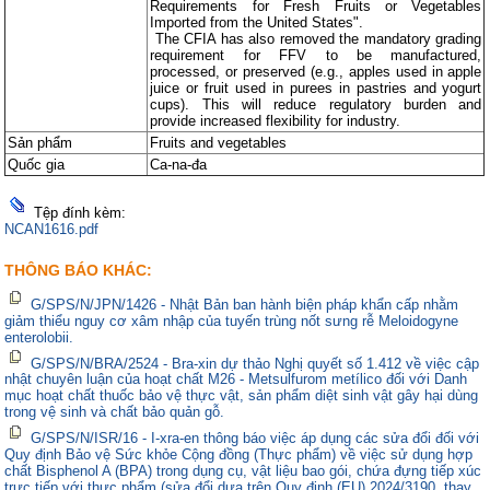
Requirements for Fresh Fruits or Vegetables
Imported from the United States".
The CFIA has also removed the mandatory grading
requirement for FFV to be manufactured,
processed, or preserved (e.g., apples used in apple
juice or fruit used in purees in pastries and yogurt
cups). This will reduce regulatory burden and
provide increased flexibility for industry.
Sản phẩm
Fruits and vegetables
Quốc gia
Ca-na-đa
Tệp đính kèm:
NCAN1616.pdf
THÔNG BÁO KHÁC:
G/SPS/N/JPN/1426 - Nhật Bản ban hành biện pháp khẩn cấp nhằm
giảm thiểu nguy cơ xâm nhập của tuyến trùng nốt sưng rễ Meloidogyne
enterolobii.
G/SPS/N/BRA/2524 - Bra-xin dự thảo Nghị quyết số 1.412 về việc cập
nhật chuyên luận của hoạt chất M26 - Metsulfurom metílico đối với Danh
mục hoạt chất thuốc bảo vệ thực vật, sản phẩm diệt sinh vật gây hại dùng
trong vệ sinh và chất bảo quản gỗ.
G/SPS/N/ISR/16 - I-xra-en thông báo việc áp dụng các sửa đổi đối với
Quy định Bảo vệ Sức khỏe Cộng đồng (Thực phẩm) về việc sử dụng hợp
chất Bisphenol A (BPA) trong dụng cụ, vật liệu bao gói, chứa đựng tiếp xúc
trực tiếp với thực phẩm (sửa đổi dựa trên Quy định (EU) 2024/3190, thay