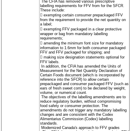
The CFIA has removed various prescriptive
các q
các q
quy 
quy 
labelling requirements for FFV from for the SFCR.
These include:
 exempting certain consumer prepackaged FFV
from the requirement to provide the net quantity on
a label;
 exempting FFV packaged in a clear protective
wrapper or bag from mandatory labelling
requirements;
 amending the minimum font size for mandatory
information to 1.6mm for both consumer packaged
FFV and FFV packaged for shipping; and
 making size designation statements optional for
FFV labels.
In addition, the CFIA has amended the Units of
Measurement for the Net Quantity Declaration of
Certain Foods document (which is incorporated by
reference into the SFCR) to allow certain
prepackaged and consumer packaged FFV (such as
ears of fresh sweet corn) to be declared by weight,
volume, or numerical count.
The objectives of the labelling amendments are to
reduce regulatory burden, without compromising
food safety or consumer protection. The
amendments do not trigger any mandatory labelling
changes and are consistent with the Codex
Alimentarius Commission (Codex) labelling
standards.
Modernized Canada's approach to FFV grades