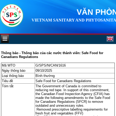
VĂN PHÒN
VIETNAM SANITARY AND PHYTOSANITA
Thông báo - Thông báo của các nước thành viên: Safe Food for
Canadians Regulations
Mã WTO
G/SPS/N/CAN/1616
Ngày thông báo
09/10/2025
Loại thông báo
Bình thường
Tiêu đề
Safe Food for Canadians Regulations
Tóm tắt
The Government of Canada is committed to
reducing red tape. In support of this commitment,
the Canadian Food Inspection Agency (CFIA) has
made the following amendments to the Safe Food
for Canadians Regulations (SFCR) to remove
outdated and unnecessary rules.
Removed prescriptive labelling requirements for
fresh fruit and vegetables (FFV)