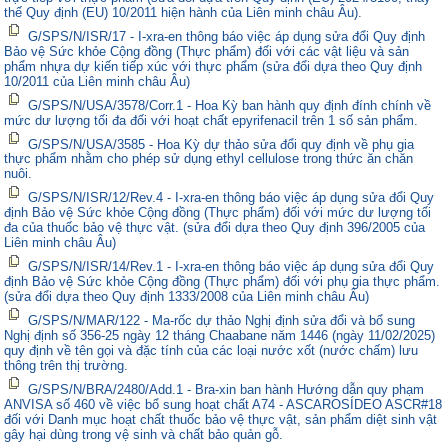
thế Quy định (EU) 10/2011 hiện hành của Liên minh châu Âu).
G/SPS/N/ISR/17 - I-xra-en thông báo việc áp dụng sửa đổi Quy định
Bảo vệ Sức khỏe Cộng đồng (Thực phẩm) đối với các vật liệu và sản
phẩm nhựa dự kiến tiếp xúc với thực phẩm (sửa đổi dựa theo Quy định
10/2011 của Liên minh châu Âu)
G/SPS/N/USA/3578/Corr.1 - Hoa Kỳ ban hành quy định đính chính về
mức dư lượng tối đa đối với hoạt chất epyrifenacil trên 1 số sản phẩm.
G/SPS/N/USA/3585 - Hoa Kỳ dự thảo sửa đổi quy định về phụ gia
thực phẩm nhằm cho phép sử dụng ethyl cellulose trong thức ăn chăn
nuôi.
G/SPS/N/ISR/12/Rev.4 - I-xra-en thông báo việc áp dụng sửa đổi Quy
định Bảo vệ Sức khỏe Cộng đồng (Thực phẩm) đối với mức dư lượng tối
đa của thuốc bảo vệ thực vật. (sửa đổi dựa theo Quy định 396/2005 của
Liên minh châu Âu)
G/SPS/N/ISR/14/Rev.1 - I-xra-en thông báo việc áp dụng sửa đổi Quy
định Bảo vệ Sức khỏe Cộng đồng (Thực phẩm) đối với phụ gia thực phẩm.
(sửa đổi dựa theo Quy định 1333/2008 của Liên minh châu Âu)
G/SPS/N/MAR/122 - Ma-rốc dự thảo Nghị định sửa đổi và bổ sung
Nghị định số 356-25 ngày 12 tháng Chaabane năm 1446 (ngày 11/02/2025)
quy định về tên gọi và đặc tính của các loại nước xốt (nước chấm) lưu
thông trên thị trường.
G/SPS/N/BRA/2480/Add.1 - Bra-xin ban hành Hướng dẫn quy phạm
ANVISA số 460 về việc bổ sung hoạt chất A74 - ASCAROSÍDEO ASCR#18
đối với Danh mục hoạt chất thuốc bảo vệ thực vật, sản phẩm diệt sinh vật
gây hại dùng trong vệ sinh và chất bảo quản gỗ.