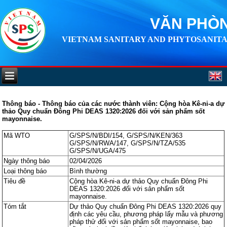
VĂN PHÒN
VIETNAM SANITARY AND PHYTOSANITA
Thông báo - Thông báo của các nước thành viên: Cộng hòa Kê-ni-a dự
thảo Quy chuẩn Đông Phi DEAS 1320:2026 đối với sản phẩm sốt
mayonnaise.
Mã WTO
G/SPS/N/BDI/154, G/SPS/N/KEN/363
G/SPS/N/RWA/147, G/SPS/N/TZA/535
G/SPS/N/UGA/475
Ngày thông báo
02/04/2026
Loại thông báo
Bình thường
Tiêu đề
Cộng hòa Kê-ni-a dự thảo Quy chuẩn Đông Phi
DEAS 1320:2026 đối với sản phẩm sốt
mayonnaise.
Tóm tắt
Dự thảo Quy chuẩn Đông Phi DEAS 1320:2026 quy
định các yêu cầu, phương pháp lấy mẫu và phương
pháp thử đối với sản phẩm sốt mayonnaise, bao