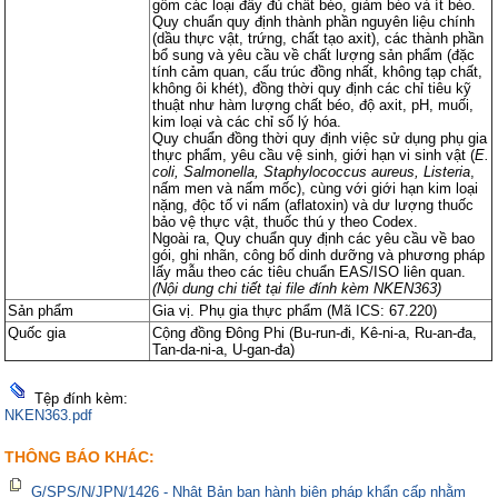
gồm các loại đầy đủ chất béo, giảm béo và ít béo.
các q
các q
quy 
quy 
Quy chuẩn quy định thành phần nguyên liệu chính
(dầu thực vật, trứng, chất tạo axit), các thành phần
bổ sung và yêu cầu về chất lượng sản phẩm (đặc
tính cảm quan, cấu trúc đồng nhất, không tạp chất,
không ôi khét), đồng thời quy định các chỉ tiêu kỹ
thuật như hàm lượng chất béo, độ axit, pH, muối,
kim loại và các chỉ số lý hóa.
Quy chuẩn đồng thời quy định việc sử dụng phụ gia
thực phẩm, yêu cầu vệ sinh, giới hạn vi sinh vật (
E.
coli, Salmonella, Staphylococcus aureus, Listeria
,
nấm men và nấm mốc), cùng với giới hạn kim loại
nặng, độc tố vi nấm (aflatoxin) và dư lượng thuốc
bảo vệ thực vật, thuốc thú y theo Codex.
Ngoài ra, Quy chuẩn quy định các yêu cầu về bao
gói, ghi nhãn, công bố dinh dưỡng và phương pháp
lấy mẫu theo các tiêu chuẩn EAS/ISO liên quan.
(Nội dung chi tiết tại file đính kèm NKEN363)
Sản phẩm
Gia vị. Phụ gia thực phẩm (Mã ICS: 67.220)
Quốc gia
Cộng đồng Đông Phi (Bu-run-đi, Kê-ni-a, Ru-an-đa,
Tan-da-ni-a, U-gan-đa)
Tệp đính kèm:
NKEN363.pdf
THÔNG BÁO KHÁC:
G/SPS/N/JPN/1426 - Nhật Bản ban hành biện pháp khẩn cấp nhằm