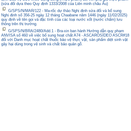
(sửa đổi dựa theo Quy định 1333/2008 của Liên minh châu Âu)
G/SPS/N/MAR/122 - Ma-rốc dự thảo Nghị định sửa đổi và bổ sung
Nghị định số 356-25 ngày 12 tháng Chaabane năm 1446 (ngày 11/02/2025)
quy định về tên gọi và đặc tính của các loại nước xốt (nước chấm) lưu
thông trên thị trường.
G/SPS/N/BRA/2480/Add.1 - Bra-xin ban hành Hướng dẫn quy phạm
ANVISA số 460 về việc bổ sung hoạt chất A74 - ASCAROSÍDEO ASCR#18
đối với Danh mục hoạt chất thuốc bảo vệ thực vật, sản phẩm diệt sinh vật
gây hại dùng trong vệ sinh và chất bảo quản gỗ.