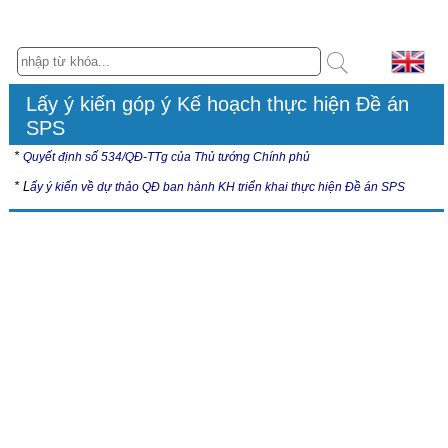
Lấy ý kiến góp ý Kế hoạch thực hiện Đề án
SPS
*
Quyết định số 534/QĐ-TTg của Thủ tướng Chính phủ
* L
ấy ý kiến về dự thảo QĐ ban hành KH triển khai thực hiện Đề án SPS
Hội nghị
Tài liệu Hội nghị “Cập nhật các quy định về an toàn thực phẩm và
kiểm dịch động, thực vật (SPS) trong Hiệp định thương mại tự do
giữa Việt Nam - Liên minh châu Âu (EVFTA), Việt Nam - Vương
quốc Anh và Bắc Ai-len (UKVFTA)” tại Thành phố Hồ Chí Minh
Thời gian: 01 ngày, thứ Sáu ngày 24/7/2026
Hình thức: Trực tiếp và trực tuyến
Địa điểm: Sảnh Hoa sứ 1, khách sạn Đệ Nhất, số 25 Hoàng Việt,
phường Tân Sơn Nhất, Thành phố Hồ Chí Minh
Chi tiết tài liệu Hội nghị tại đây
Tài liệu Hội nghị “Cập nhật các quy định và cam kết về an toàn thực
phẩm và kiểm dịch động, thực vật (SPS) trong Hiệp định VIFTA,
CEPA (Isarel và các
Tiểu vương quốc Ả rập thống nhất)”