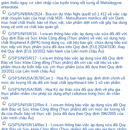
giảm thiểu nguy cơ xâm nhập của tuyến trùng nốt sưng rễ Meloidogyne
enterolobii.
G/SPS/N/BRA/2524 - Bra-xin dự thảo Nghị quyết số 1.412 về việc cập
nhật chuyên luận của hoạt chất M26 - Metsulfurom metílico đối với Danh
mục hoạt chất thuốc bảo vệ thực vật, sản phẩm diệt sinh vật gây hại dùng
trong vệ sinh và chất bảo quản gỗ.
G/SPS/N/ISR/16 - I-xra-en thông báo việc áp dụng các sửa đổi đối với
Quy định Bảo vệ Sức khỏe Cộng đồng (Thực phẩm) về việc sử dụng hợp
chất Bisphenol A (BPA) trong dụng cụ, vật liệu bao gói, chứa đựng tiếp xúc
trực tiếp với thực phẩm (sửa đổi dựa trên Quy định (EU) 2024/3190, thay
thế Quy định (EU) 10/2011 hiện hành của Liên minh châu Âu).
G/SPS/N/ISR/17 - I-xra-en thông báo việc áp dụng sửa đổi Quy định
Bảo vệ Sức khỏe Cộng đồng (Thực phẩm) đối với các vật liệu và sản
phẩm nhựa dự kiến tiếp xúc với thực phẩm (sửa đổi dựa theo Quy định
10/2011 của Liên minh châu Âu)
G/SPS/N/USA/3578/Corr.1 - Hoa Kỳ ban hành quy định đính chính về
mức dư lượng tối đa đối với hoạt chất epyrifenacil trên 1 số sản phẩm.
G/SPS/N/USA/3585 - Hoa Kỳ dự thảo sửa đổi quy định về phụ gia
thực phẩm nhằm cho phép sử dụng ethyl cellulose trong thức ăn chăn
nuôi.
G/SPS/N/ISR/12/Rev.4 - I-xra-en thông báo việc áp dụng sửa đổi Quy
định Bảo vệ Sức khỏe Cộng đồng (Thực phẩm) đối với mức dư lượng tối
đa của thuốc bảo vệ thực vật. (sửa đổi dựa theo Quy định 396/2005 của
Liên minh châu Âu)
G/SPS/N/ISR/14/Rev.1 - I-xra-en thông báo việc áp dụng sửa đổi Quy
định Bảo vệ Sức khỏe Cộng đồng (Thực phẩm) đối với phụ gia thực phẩm.