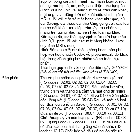
súp lơ, bông cải xanh, hành tây, hành boa-rô, một
các q
các q
quy 
quy 
số loại rau họ cà, cơ, mỡ, gan, thận, phủ tạng ăn
được của bò, lợn và động vật có vú trên cạn khác,
mật ong, v.v.; đồng thời đề xuất điều chỉnh giảm
MRLs đối với một số mặt hàng khác như gạo, củ
cải đường, cải thảo, cải thìa Qing-geng-cai, các loại
rau họ cải khác, rau diếp, cần tây, rau chân vịt,
măng tre, gừng, dâu tây và nhiều loại rau khác.
Bên cạnh đó, dự thảo quy định mức giới hạn mặc
định 0,01 ppm đối với các mặt hàng không được
quy định MRLs riêng.
Nhật Bản cho biết dự thảo không hoàn toàn phù
hợp với tiêu chuẩn Codex về propamocarb do khác
biệt trong đánh giá phơi nhiễm và an toàn thực
phẩm.
Thời hạn góp ý đối với dự thảo đến ngày 04/7/2026.
(Nội dung chi tiết tại file đính kèm
NJPN1409)
Sản phẩm
Thịt và phụ phẩm dạng thịt ăn được sau giết mổ
(HS codes: 02.01, 02.02, 02.03, 02.04, 02.05,
02.06, 02.07, 02.08 và 02.09) Sản phẩm bơ sữa;
trứng chim và trứng gia cầm và mật ong tự nhiên
(HS codes: 04.01, 04.07, 04.08 và 04.09) Sản phẩm
gốc động vật (HS code: 05.04) Rau và một số loại
củ, thân củ và rễ ăn được (HS codes: 07.01, 07.02,
07.03, 07.04, 07.05, 07.06, 07.07, 07.09 và 07.10)
Quả ăn được (HS codes: 08.07, 08.10 và 08.11)
Chè Paragoay và các loại gia vị (HS codes: 09.03,
09.10) Ngũ cốc (HS codes: 10.06) Hạt dầu và quả
có dầu; các loại hạt, hạt giống và quả khác (HS
codes: 12.12) Chất béo và dầu có nguồn gốc từ