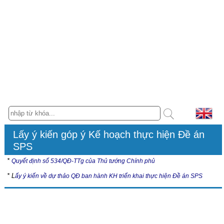
Lấy ý kiến góp ý Kế hoạch thực hiện Đề án
SPS
*
Quyết định số 534/QĐ-TTg của Thủ tướng Chính phủ
* L
ấy ý kiến về dự thảo QĐ ban hành KH triển khai thực hiện Đề án SPS
Hội nghị
Tài liệu Hội nghị “Cập nhật các quy định về an toàn thực phẩm và
kiểm dịch động, thực vật (SPS) trong Hiệp định thương mại tự do