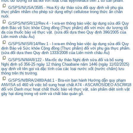
mức dư lượng tối đa đối với hoạt chất epyrifenacil trên 1 số sản phẩm.
G/SPS/N/USA/3585 - Hoa Kỳ dự thảo sửa đổi quy định về phụ gia
thực phẩm nhằm cho phép sử dụng ethyl cellulose trong thức ăn chăn
nuôi.
G/SPS/N/ISR/12/Rev.4 - I-xra-en thông báo việc áp dụng sửa đổi Quy
định Bảo vệ Sức khỏe Cộng đồng (Thực phẩm) đối với mức dư lượng tối
đa của thuốc bảo vệ thực vật. (sửa đổi dựa theo Quy định 396/2005 của
Liên minh châu Âu)
G/SPS/N/ISR/14/Rev.1 - I-xra-en thông báo việc áp dụng sửa đổi Quy
định Bảo vệ Sức khỏe Cộng đồng (Thực phẩm) đối với phụ gia thực phẩm.
(sửa đổi dựa theo Quy định 1333/2008 của Liên minh châu Âu)
G/SPS/N/MAR/122 - Ma-rốc dự thảo Nghị định sửa đổi và bổ sung
Nghị định số 356-25 ngày 12 tháng Chaabane năm 1446 (ngày 11/02/2025)
quy định về tên gọi và đặc tính của các loại nước xốt (nước chấm) lưu
thông trên thị trường.
G/SPS/N/BRA/2480/Add.1 - Bra-xin ban hành Hướng dẫn quy phạm
ANVISA số 460 về việc bổ sung hoạt chất A74 - ASCAROSÍDEO ASCR#18
đối với Danh mục hoạt chất thuốc bảo vệ thực vật, sản phẩm diệt sinh vật
gây hại dùng trong vệ sinh và chất bảo quản gỗ.