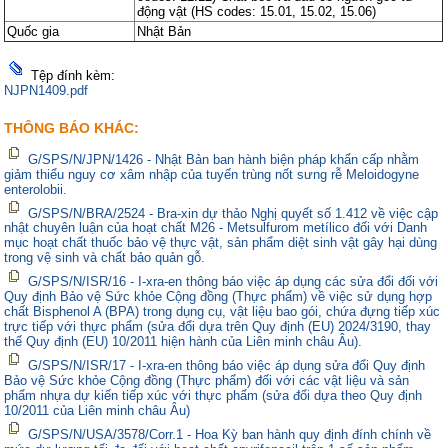
động vật (HS codes: 15.01, 15.02, 15.06)
Quốc gia
Nhật Bản
Tệp đính kèm:
NJPN1409.pdf
THÔNG BÁO KHÁC:
G/SPS/N/JPN/1426 - Nhật Bản ban hành biện pháp khẩn cấp nhằm
giảm thiểu nguy cơ xâm nhập của tuyến trùng nốt sưng rễ Meloidogyne
enterolobii.
G/SPS/N/BRA/2524 - Bra-xin dự thảo Nghị quyết số 1.412 về việc cập
nhật chuyên luận của hoạt chất M26 - Metsulfurom metílico đối với Danh
mục hoạt chất thuốc bảo vệ thực vật, sản phẩm diệt sinh vật gây hại dùng
trong vệ sinh và chất bảo quản gỗ.
G/SPS/N/ISR/16 - I-xra-en thông báo việc áp dụng các sửa đổi đối với
Quy định Bảo vệ Sức khỏe Cộng đồng (Thực phẩm) về việc sử dụng hợp
chất Bisphenol A (BPA) trong dụng cụ, vật liệu bao gói, chứa đựng tiếp xúc
trực tiếp với thực phẩm (sửa đổi dựa trên Quy định (EU) 2024/3190, thay
thế Quy định (EU) 10/2011 hiện hành của Liên minh châu Âu).
G/SPS/N/ISR/17 - I-xra-en thông báo việc áp dụng sửa đổi Quy định
Bảo vệ Sức khỏe Cộng đồng (Thực phẩm) đối với các vật liệu và sản
phẩm nhựa dự kiến tiếp xúc với thực phẩm (sửa đổi dựa theo Quy định
10/2011 của Liên minh châu Âu)
G/SPS/N/USA/3578/Corr.1 - Hoa Kỳ ban hành quy định đính chính về