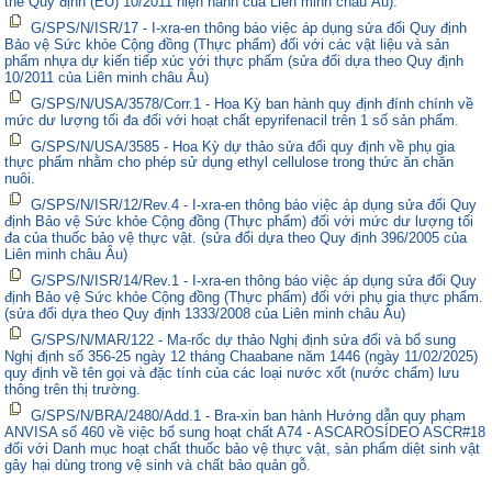
thế Quy định (EU) 10/2011 hiện hành của Liên minh châu Âu).
G/SPS/N/ISR/17 - I-xra-en thông báo việc áp dụng sửa đổi Quy định
Bảo vệ Sức khỏe Cộng đồng (Thực phẩm) đối với các vật liệu và sản
phẩm nhựa dự kiến tiếp xúc với thực phẩm (sửa đổi dựa theo Quy định
10/2011 của Liên minh châu Âu)
G/SPS/N/USA/3578/Corr.1 - Hoa Kỳ ban hành quy định đính chính về
mức dư lượng tối đa đối với hoạt chất epyrifenacil trên 1 số sản phẩm.
G/SPS/N/USA/3585 - Hoa Kỳ dự thảo sửa đổi quy định về phụ gia
thực phẩm nhằm cho phép sử dụng ethyl cellulose trong thức ăn chăn
nuôi.
G/SPS/N/ISR/12/Rev.4 - I-xra-en thông báo việc áp dụng sửa đổi Quy
định Bảo vệ Sức khỏe Cộng đồng (Thực phẩm) đối với mức dư lượng tối
đa của thuốc bảo vệ thực vật. (sửa đổi dựa theo Quy định 396/2005 của
Liên minh châu Âu)
G/SPS/N/ISR/14/Rev.1 - I-xra-en thông báo việc áp dụng sửa đổi Quy
định Bảo vệ Sức khỏe Cộng đồng (Thực phẩm) đối với phụ gia thực phẩm.
(sửa đổi dựa theo Quy định 1333/2008 của Liên minh châu Âu)
G/SPS/N/MAR/122 - Ma-rốc dự thảo Nghị định sửa đổi và bổ sung
Nghị định số 356-25 ngày 12 tháng Chaabane năm 1446 (ngày 11/02/2025)
quy định về tên gọi và đặc tính của các loại nước xốt (nước chấm) lưu
thông trên thị trường.
G/SPS/N/BRA/2480/Add.1 - Bra-xin ban hành Hướng dẫn quy phạm
ANVISA số 460 về việc bổ sung hoạt chất A74 - ASCAROSÍDEO ASCR#18
đối với Danh mục hoạt chất thuốc bảo vệ thực vật, sản phẩm diệt sinh vật
gây hại dùng trong vệ sinh và chất bảo quản gỗ.