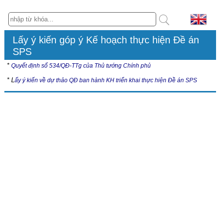
Lấy ý kiến góp ý Kế hoạch thực hiện Đề án
SPS
*
Quyết định số 534/QĐ-TTg của Thủ tướng Chính phủ
* L
ấy ý kiến về dự thảo QĐ ban hành KH triển khai thực hiện Đề án SPS
Hội nghị
Tài liệu Hội nghị “Cập nhật các quy định về an toàn thực phẩm và
kiểm dịch động, thực vật (SPS) trong Hiệp định thương mại tự do
giữa Việt Nam - Liên minh châu Âu (EVFTA), Việt Nam - Vương
quốc Anh và Bắc Ai-len (UKVFTA)” tại Thành phố Hồ Chí Minh
Thời gian: 01 ngày, thứ Sáu ngày 24/7/2026
Hình thức: Trực tiếp và trực tuyến
Địa điểm: Sảnh Hoa sứ 1, khách sạn Đệ Nhất, số 25 Hoàng Việt,
phường Tân Sơn Nhất, Thành phố Hồ Chí Minh
Chi tiết tài liệu Hội nghị tại đây
Tài liệu Hội nghị “Cập nhật các quy định và cam kết về an toàn thực
phẩm và kiểm dịch động, thực vật (SPS) trong Hiệp định VIFTA,
CEPA (Isarel và các
Tiểu vương quốc Ả rập thống nhất)”
Thời gian: Từ 8:00 – 17:00, thứ Năm ngày 07/5/2026