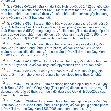
enterolobii.
G/SPS/N/BRA/2524 - Bra-xin dự thảo Nghị quyết số 1.412 về việc cập
nhật chuyên luận của hoạt chất M26 - Metsulfurom metílico đối với Danh
mục hoạt chất thuốc bảo vệ thực vật, sản phẩm diệt sinh vật gây hại dùng
trong vệ sinh và chất bảo quản gỗ.
G/SPS/N/ISR/16 - I-xra-en thông báo việc áp dụng các sửa đổi đối với
Quy định Bảo vệ Sức khỏe Cộng đồng (Thực phẩm) về việc sử dụng hợp
chất Bisphenol A (BPA) trong dụng cụ, vật liệu bao gói, chứa đựng tiếp xúc
trực tiếp với thực phẩm (sửa đổi dựa trên Quy định (EU) 2024/3190, thay
thế Quy định (EU) 10/2011 hiện hành của Liên minh châu Âu).
G/SPS/N/ISR/17 - I-xra-en thông báo việc áp dụng sửa đổi Quy định
Bảo vệ Sức khỏe Cộng đồng (Thực phẩm) đối với các vật liệu và sản
phẩm nhựa dự kiến tiếp xúc với thực phẩm (sửa đổi dựa theo Quy định
10/2011 của Liên minh châu Âu)
G/SPS/N/USA/3578/Corr.1 - Hoa Kỳ ban hành quy định đính chính về
mức dư lượng tối đa đối với hoạt chất epyrifenacil trên 1 số sản phẩm.
G/SPS/N/USA/3585 - Hoa Kỳ dự thảo sửa đổi quy định về phụ gia
thực phẩm nhằm cho phép sử dụng ethyl cellulose trong thức ăn chăn
nuôi.
G/SPS/N/ISR/12/Rev.4 - I-xra-en thông báo việc áp dụng sửa đổi Quy
định Bảo vệ Sức khỏe Cộng đồng (Thực phẩm) đối với mức dư lượng tối
đa của thuốc bảo vệ thực vật. (sửa đổi dựa theo Quy định 396/2005 của
Liên minh châu Âu)
G/SPS/N/ISR/14/Rev.1 - I-xra-en thông báo việc áp dụng sửa đổi Quy
định Bảo vệ Sức khỏe Cộng đồng (Thực phẩm) đối với phụ gia thực phẩm.
(sửa đổi dựa theo Quy định 1333/2008 của Liên minh châu Âu)