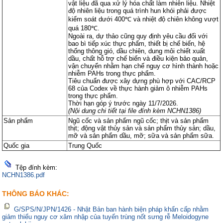
vật liệu đã qua xử lý hóa chất làm nhiên liệu. Nhiệt
độ nhiên liệu trong quá trình hun khói phải được
kiểm soát dưới 400℃ và nhiệt độ chiên không vượt
quá 180℃.
Ngoài ra, dự thảo cũng quy định yêu cầu đối với
bao bì tiếp xúc thực phẩm, thiết bị chế biến, hệ
thống thông gió, dầu chiên, dung môi chiết xuất
dầu, chất hỗ trợ chế biến và điều kiện bảo quản,
vận chuyển nhằm hạn chế nguy cơ hình thành hoặc
nhiễm PAHs trong thực phẩm.
Tiêu chuẩn được xây dựng phù hợp với CAC/RCP
68 của Codex về thực hành giảm ô nhiễm PAHs
trong thực phẩm.
Thời hạn góp ý trước ngày 11/7/2026.
(Nội dung chi tiết tại file đính kèm NCHN1386)
Sản phẩm
Ngũ cốc và sản phẩm ngũ cốc; thịt và sản phẩm
thịt; động vật thủy sản và sản phẩm thủy sản; dầu,
mỡ và sản phẩm dầu, mỡ; sữa và sản phẩm sữa.
Quốc gia
Trung Quốc
Tệp đính kèm:
NCHN1386.pdf
THÔNG BÁO KHÁC:
G/SPS/N/JPN/1426 - Nhật Bản ban hành biện pháp khẩn cấp nhằm
giảm thiểu nguy cơ xâm nhập của tuyến trùng nốt sưng rễ Meloidogyne