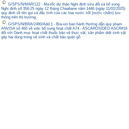
G/SPS/N/MAR/122 - Ma-rốc dự thảo Nghị định sửa đổi và bổ sung
Nghị định số 356-25 ngày 12 tháng Chaabane năm 1446 (ngày 11/02/2025)
quy định về tên gọi và đặc tính của các loại nước xốt (nước chấm) lưu
thông trên thị trường.
G/SPS/N/BRA/2480/Add.1 - Bra-xin ban hành Hướng dẫn quy phạm
ANVISA số 460 về việc bổ sung hoạt chất A74 - ASCAROSÍDEO ASCR#18
đối với Danh mục hoạt chất thuốc bảo vệ thực vật, sản phẩm diệt sinh vật
gây hại dùng trong vệ sinh và chất bảo quản gỗ.