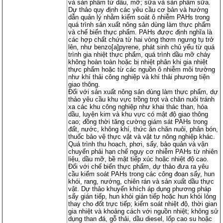
và sản phẩm từ dầu, mỡ; sữa và sản phẩm sữa.
các q
các q
quy 
quy 
Dự thảo quy định các yêu cầu cơ bản và hướng
dẫn quản lý nhằm kiểm soát ô nhiễm PAHs trong
quá trình sản xuất nông sản dùng làm thực phẩm
và chế biến thực phẩm. PAHs được định nghĩa là
các hợp chất chứa từ hai vòng thơm ngưng tụ trở
lên, như benzo[a]pyrene, phát sinh chủ yếu từ quá
trình gia nhiệt thực phẩm, quá trình dầu mỡ cháy
không hoàn toàn hoặc bị nhiệt phân khi gia nhiệt
thực phẩm hoặc từ các nguồn ô nhiễm môi trường
như khí thải công nghiệp và khí thải phương tiện
giao thông.
Đối với sản xuất nông sản dùng làm thực phẩm, dự
thảo yêu cầu khu vực trồng trọt và chăn nuôi tránh
xa các khu công nghiệp như khai thác than, hóa
dầu, luyện kim và khu vực có mật độ giao thông
cao; đồng thời tăng cường giám sát PAHs trong
đất, nước, không khí, thức ăn chăn nuôi, phân bón,
thuốc bảo vệ thực vật và vật tư nông nghiệp khác.
Quá trình thu hoạch, phơi, sấy, bảo quản và vận
chuyển phải hạn chế nguy cơ nhiễm PAHs từ nhiên
liệu, dầu mỡ, bề mặt tiếp xúc hoặc nhiệt độ cao.
Đối với chế biến thực phẩm, dự thảo đưa ra yêu
cầu kiểm soát PAHs trong các công đoạn sấy, hun
khói, rang, nướng, chiên rán và sản xuất dầu thực
vật. Dự thảo khuyến khích áp dụng phương pháp
sấy gián tiếp, hun khói gián tiếp hoặc hun khói lỏng
thay cho đốt trực tiếp; kiểm soát nhiệt độ, thời gian
gia nhiệt và khoảng cách với nguồn nhiệt; không sử
dụng than đá, gỗ thải, dầu diesel, lốp cao su hoặc