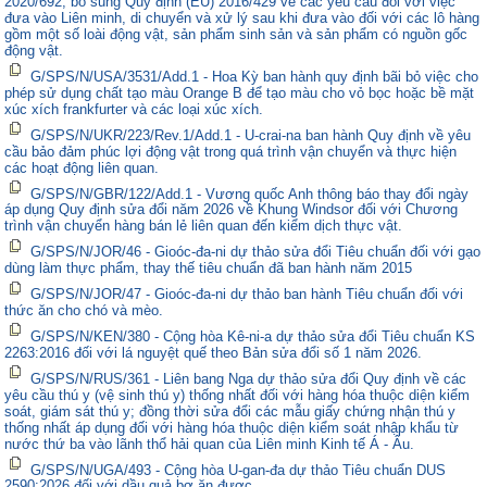
2020/692, bổ sung Quy định (EU) 2016/429 về các yêu cầu đối với việc
đưa vào Liên minh, di chuyển và xử lý sau khi đưa vào đối với các lô hàng
gồm một số loài động vật, sản phẩm sinh sản và sản phẩm có nguồn gốc
động vật.
G/SPS/N/USA/3531/Add.1 - Hoa Kỳ ban hành quy định bãi bỏ việc cho
phép sử dụng chất tạo màu Orange B để tạo màu cho vỏ bọc hoặc bề mặt
xúc xích frankfurter và các loại xúc xích.
G/SPS/N/UKR/223/Rev.1/Add.1 - U-crai-na ban hành Quy định về yêu
cầu bảo đảm phúc lợi động vật trong quá trình vận chuyển và thực hiện
các hoạt động liên quan.
G/SPS/N/GBR/122/Add.1 - Vương quốc Anh thông báo thay đổi ngày
áp dụng Quy định sửa đổi năm 2026 về Khung Windsor đối với Chương
trình vận chuyển hàng bán lẻ liên quan đến kiểm dịch thực vật.
G/SPS/N/JOR/46 - Gioóc-đa-ni dự thảo sửa đổi Tiêu chuẩn đối với gạo
dùng làm thực phẩm, thay thế tiêu chuẩn đã ban hành năm 2015
G/SPS/N/JOR/47 - Gioóc-đa-ni dự thảo ban hành Tiêu chuẩn đối với
thức ăn cho chó và mèo.
G/SPS/N/KEN/380 - Cộng hòa Kê-ni-a dự thảo sửa đổi Tiêu chuẩn KS
2263:2016 đối với lá nguyệt quế theo Bản sửa đổi số 1 năm 2026.
G/SPS/N/RUS/361 - Liên bang Nga dự thảo sửa đổi Quy định về các
yêu cầu thú y (vệ sinh thú y) thống nhất đối với hàng hóa thuộc diện kiểm
soát, giám sát thú y; đồng thời sửa đổi các mẫu giấy chứng nhận thú y
thống nhất áp dụng đối với hàng hóa thuộc diện kiểm soát nhập khẩu từ
nước thứ ba vào lãnh thổ hải quan của Liên minh Kinh tế Á - Âu.
G/SPS/N/UGA/493 - Cộng hòa U-gan-đa dự thảo Tiêu chuẩn DUS
2590:2026 đối với dầu quả bơ ăn được.