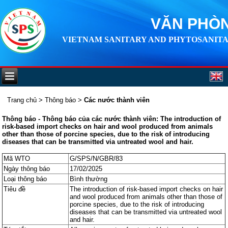
VĂN PHÒN
VIETNAM SANITARY AND PHYTOSANITA
Trang chủ
>
Thông báo
>
Các nước thành viên
Thông báo - Thông báo của các nước thành viên: The introduction of
risk-based import checks on hair and wool produced from animals
other than those of porcine species, due to the risk of introducing
diseases that can be transmitted via untreated wool and hair.
Mã WTO
G/SPS/N/GBR/83
Ngày thông báo
17/02/2025
Loại thông báo
Bình thường
Tiêu đề
The introduction of risk-based import checks on hair
and wool produced from animals other than those of
porcine species, due to the risk of introducing
diseases that can be transmitted via untreated wool
and hair.