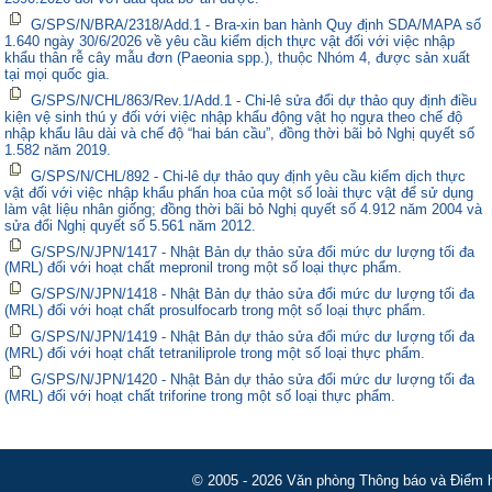
G/SPS/N/BRA/2318/Add.1 - Bra-xin ban hành Quy định SDA/MAPA số
1.640 ngày 30/6/2026 về yêu cầu kiểm dịch thực vật đối với việc nhập
khẩu thân rễ cây mẫu đơn (Paeonia spp.), thuộc Nhóm 4, được sản xuất
tại mọi quốc gia.
G/SPS/N/CHL/863/Rev.1/Add.1 - Chi-lê sửa đổi dự thảo quy định điều
kiện vệ sinh thú y đối với việc nhập khẩu động vật họ ngựa theo chế độ
nhập khẩu lâu dài và chế độ “hai bán cầu”, đồng thời bãi bỏ Nghị quyết số
1.582 năm 2019.
G/SPS/N/CHL/892 - Chi-lê dự thảo quy định yêu cầu kiểm dịch thực
vật đối với việc nhập khẩu phấn hoa của một số loài thực vật để sử dụng
làm vật liệu nhân giống; đồng thời bãi bỏ Nghị quyết số 4.912 năm 2004 và
sửa đổi Nghị quyết số 5.561 năm 2012.
G/SPS/N/JPN/1417 - Nhật Bản dự thảo sửa đổi mức dư lượng tối đa
(MRL) đối với hoạt chất mepronil trong một số loại thực phẩm.
G/SPS/N/JPN/1418 - Nhật Bản dự thảo sửa đổi mức dư lượng tối đa
(MRL) đối với hoạt chất prosulfocarb trong một số loại thực phẩm.
G/SPS/N/JPN/1419 - Nhật Bản dự thảo sửa đổi mức dư lượng tối đa
(MRL) đối với hoạt chất tetraniliprole trong một số loại thực phẩm.
G/SPS/N/JPN/1420 - Nhật Bản dự thảo sửa đổi mức dư lượng tối đa
(MRL) đối với hoạt chất triforine trong một số loại thực phẩm.
© 2005 - 2026 Văn phòng Thông báo và Điểm hỏ