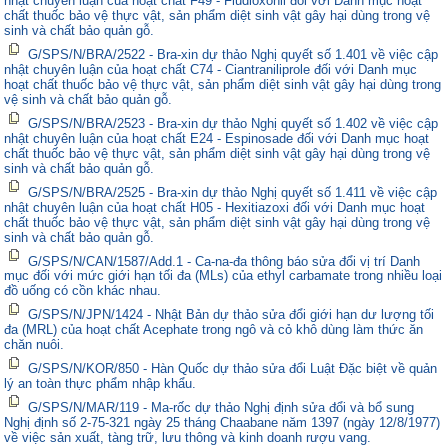
nhật chuyên luận của hoạt chất F49 - Fludioxonil đối với Danh mục hoạt
chất thuốc bảo vệ thực vật, sản phẩm diệt sinh vật gây hại dùng trong vệ
sinh và chất bảo quản gỗ.
G/SPS/N/BRA/2522 - Bra-xin dự thảo Nghị quyết số 1.401 về việc cập
nhật chuyên luận của hoạt chất C74 - Ciantraniliprole đối với Danh mục
hoạt chất thuốc bảo vệ thực vật, sản phẩm diệt sinh vật gây hại dùng trong
vệ sinh và chất bảo quản gỗ.
G/SPS/N/BRA/2523 - Bra-xin dự thảo Nghị quyết số 1.402 về việc cập
nhật chuyên luận của hoạt chất E24 - Espinosade đối với Danh mục hoạt
chất thuốc bảo vệ thực vật, sản phẩm diệt sinh vật gây hại dùng trong vệ
sinh và chất bảo quản gỗ.
G/SPS/N/BRA/2525 - Bra-xin dự thảo Nghị quyết số 1.411 về việc cập
nhật chuyên luận của hoạt chất H05 - Hexitiazoxi đối với Danh mục hoạt
chất thuốc bảo vệ thực vật, sản phẩm diệt sinh vật gây hại dùng trong vệ
sinh và chất bảo quản gỗ.
G/SPS/N/CAN/1587/Add.1 - Ca-na-đa thông báo sửa đổi vị trí Danh
mục đối với mức giới hạn tối đa (MLs) của ethyl carbamate trong nhiều loại
đồ uống có cồn khác nhau.
G/SPS/N/JPN/1424 - Nhật Bản dự thảo sửa đổi giới hạn dư lượng tối
đa (MRL) của hoạt chất Acephate trong ngô và cỏ khô dùng làm thức ăn
chăn nuôi.
G/SPS/N/KOR/850 - Hàn Quốc dự thảo sửa đổi Luật Đặc biệt về quản
lý an toàn thực phẩm nhập khẩu.
G/SPS/N/MAR/119 - Ma-rốc dự thảo Nghị định sửa đổi và bổ sung
Nghị định số 2-75-321 ngày 25 tháng Chaabane năm 1397 (ngày 12/8/1977)
về việc sản xuất, tàng trữ, lưu thông và kinh doanh rượu vang.