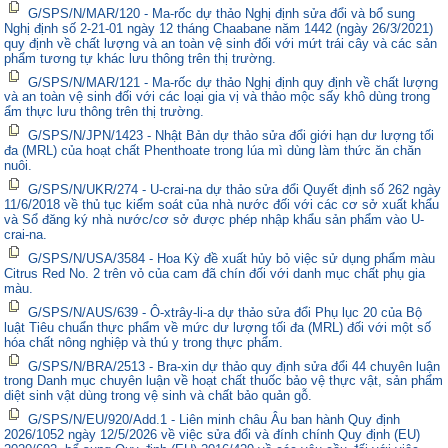
G/SPS/N/MAR/120 - Ma-rốc dự thảo Nghị định sửa đổi và bổ sung
Nghị định số 2-21-01 ngày 12 tháng Chaabane năm 1442 (ngày 26/3/2021)
quy định về chất lượng và an toàn vệ sinh đối với mứt trái cây và các sản
phẩm tương tự khác lưu thông trên thị trường.
G/SPS/N/MAR/121 - Ma-rốc dự thảo Nghị định quy định về chất lượng
và an toàn vệ sinh đối với các loại gia vị và thảo mộc sấy khô dùng trong
ẩm thực lưu thông trên thị trường.
G/SPS/N/JPN/1423 - Nhật Bản dự thảo sửa đổi giới hạn dư lượng tối
đa (MRL) của hoạt chất Phenthoate trong lúa mì dùng làm thức ăn chăn
nuôi.
G/SPS/N/UKR/274 - U-crai-na dự thảo sửa đổi Quyết định số 262 ngày
11/6/2018 về thủ tục kiểm soát của nhà nước đối với các cơ sở xuất khẩu
và Sổ đăng ký nhà nước/cơ sở được phép nhập khẩu sản phẩm vào U-
crai-na.
G/SPS/N/USA/3584 - Hoa Kỳ đề xuất hủy bỏ việc sử dụng phẩm màu
Citrus Red No. 2 trên vỏ của cam đã chín đối với danh mục chất phụ gia
màu.
G/SPS/N/AUS/639 - Ô-xtrây-li-a dự thảo sửa đổi Phụ lục 20 của Bộ
luật Tiêu chuẩn thực phẩm về mức dư lượng tối đa (MRL) đối với một số
hóa chất nông nghiệp và thú y trong thực phẩm.
G/SPS/N/BRA/2513 - Bra-xin dự thảo quy định sửa đổi 44 chuyên luận
trong Danh mục chuyên luận về hoạt chất thuốc bảo vệ thực vật, sản phẩm
diệt sinh vật dùng trong vệ sinh và chất bảo quản gỗ.
G/SPS/N/EU/920/Add.1 - Liên minh châu Âu ban hành Quy định
2026/1052 ngày 12/5/2026 về việc sửa đổi và đính chính Quy định (EU)