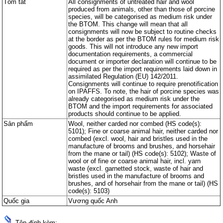
Tóm tắt
All consignments of untreated hair and wool
produced from animals, other than those of porcine
species, will be categorised as medium risk under
the BTOM. This change will mean that all
consignments will now be subject to routine checks
at the border as per the BTOM rules for medium risk
goods. This will not introduce any new import
documentation requirements, a commercial
document or importer declaration will continue to be
required as per the import requirements laid down in
assimilated Regulation (EU) 142/2011.
Consignments will continue to require prenotification
on IPAFFS. To note, the hair of porcine species was
already categorised as medium risk under the
BTOM and the import requirements for associated
products should continue to be applied.
Sản phẩm
Wool, neither carded nor combed (HS code(s):
5101); Fine or coarse animal hair, neither carded nor
combed (excl. wool, hair and bristles used in the
manufacture of brooms and brushes, and horsehair
from the mane or tail) (HS code(s): 5102); Waste of
wool or of fine or coarse animal hair, incl. yarn
waste (excl. garnetted stock, waste of hair and
bristles used in the manufacture of brooms and
brushes, and of horsehair from the mane or tail) (HS
code(s): 5103)
Quốc gia
Vương quốc Anh
Tệp đính kèm: