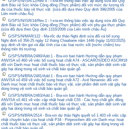
G/SPS/N/ISR/12/Rev.4 - I-xra-en thông báo việc áp dụng sửa đổi Quy
định Bảo vệ Sức khỏe Cộng đồng (Thực phẩm) đối với mức dư lượng tối
đa của thuốc bảo vệ thực vật. (sửa đổi dựa theo Quy định 396/2005 của
Liên minh châu Âu)
G/SPS/N/ISR/14/Rev.1 - I-xra-en thông báo việc áp dụng sửa đổi Quy
định Bảo vệ Sức khỏe Cộng đồng (Thực phẩm) đối với phụ gia thực phẩm.
(sửa đổi dựa theo Quy định 1333/2008 của Liên minh châu Âu)
G/SPS/N/MAR/122 - Ma-rốc dự thảo Nghị định sửa đổi và bổ sung
Nghị định số 356-25 ngày 12 tháng Chaabane năm 1446 (ngày 11/02/2025)
quy định về tên gọi và đặc tính của các loại nước xốt (nước chấm) lưu
thông trên thị trường.
G/SPS/N/BRA/2480/Add.1 - Bra-xin ban hành Hướng dẫn quy phạm
ANVISA số 460 về việc bổ sung hoạt chất A74 - ASCAROSÍDEO ASCR#18
đối với Danh mục hoạt chất thuốc bảo vệ thực vật, sản phẩm diệt sinh vật
gây hại dùng trong vệ sinh và chất bảo quản gỗ.
G/SPS/N/BRA/2481/Add.1 - Bra-xin ban hành Hướng dẫn quy phạm
ANVISA số 459 về việc bổ sung hoạt chất A72 - Axit Nonanoic đối với
Danh mục hoạt chất thuốc bảo vệ thực vật, sản phẩm diệt sinh vật gây hại
dùng trong vệ sinh và chất bảo quản gỗ.
G/SPS/N/BRA/2483/Add.1 - Bra-xin ban hành Hướng dẫn quy phạm
ANVISA số 461 về việc cập nhật hoạt chất C55 - Các hợp chất gốc đồng
đối với Danh mục hoạt chất thuốc bảo vệ thực vật, sản phẩm diệt sinh vật
gây hại dùng trong vệ sinh và chất bảo quản gỗ.
G/SPS/N/BRA/2514 - Bra-xin dự thảo Nghị quyết số 1.403 về việc cập
nhật chuyên luận của hoạt chất P34 - Piriproxifem đối với Danh mục hoạt
chất thuốc bảo vệ thực vật, sản phẩm diệt sinh vật gây hại dùng trong vệ
sinh và chất bảo quản gỗ.