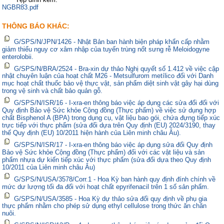
NGBR83.pdf
THÔNG BÁO KHÁC:
G/SPS/N/JPN/1426 - Nhật Bản ban hành biện pháp khẩn cấp nhằm
giảm thiểu nguy cơ xâm nhập của tuyến trùng nốt sưng rễ Meloidogyne
enterolobii.
G/SPS/N/BRA/2524 - Bra-xin dự thảo Nghị quyết số 1.412 về việc cập
nhật chuyên luận của hoạt chất M26 - Metsulfurom metílico đối với Danh
mục hoạt chất thuốc bảo vệ thực vật, sản phẩm diệt sinh vật gây hại dùng
trong vệ sinh và chất bảo quản gỗ.
G/SPS/N/ISR/16 - I-xra-en thông báo việc áp dụng các sửa đổi đối với
Quy định Bảo vệ Sức khỏe Cộng đồng (Thực phẩm) về việc sử dụng hợp
chất Bisphenol A (BPA) trong dụng cụ, vật liệu bao gói, chứa đựng tiếp xúc
trực tiếp với thực phẩm (sửa đổi dựa trên Quy định (EU) 2024/3190, thay
thế Quy định (EU) 10/2011 hiện hành của Liên minh châu Âu).
G/SPS/N/ISR/17 - I-xra-en thông báo việc áp dụng sửa đổi Quy định
Bảo vệ Sức khỏe Cộng đồng (Thực phẩm) đối với các vật liệu và sản
phẩm nhựa dự kiến tiếp xúc với thực phẩm (sửa đổi dựa theo Quy định
10/2011 của Liên minh châu Âu)
G/SPS/N/USA/3578/Corr.1 - Hoa Kỳ ban hành quy định đính chính về
mức dư lượng tối đa đối với hoạt chất epyrifenacil trên 1 số sản phẩm.
G/SPS/N/USA/3585 - Hoa Kỳ dự thảo sửa đổi quy định về phụ gia
thực phẩm nhằm cho phép sử dụng ethyl cellulose trong thức ăn chăn
nuôi.