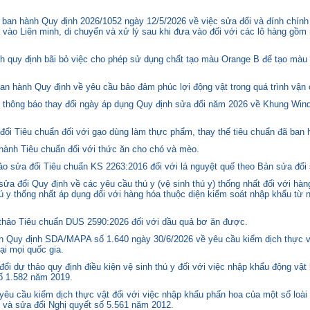
ban hành Quy định 2026/1052 ngày 12/5/2026 về việc sửa đổi và đính chính
 vào Liên minh, di chuyển và xử lý sau khi đưa vào đối với các lô hàng gồm 
quy định bãi bỏ việc cho phép sử dụng chất tạo màu Orange B để tạo màu c
n hành Quy định về yêu cầu bảo đảm phúc lợi động vật trong quá trình vận c
hông báo thay đổi ngày áp dụng Quy định sửa đổi năm 2026 về Khung Winds
ổi Tiêu chuẩn đối với gạo dùng làm thực phẩm, thay thế tiêu chuẩn đã ban
hành Tiêu chuẩn đối với thức ăn cho chó và mèo.
o sửa đổi Tiêu chuẩn KS 2263:2016 đối với lá nguyệt quế theo Bản sửa đổi
 đổi Quy định về các yêu cầu thú y (vệ sinh thú y) thống nhất đối với hàng
 y thống nhất áp dụng đối với hàng hóa thuộc diện kiểm soát nhập khẩu từ n
hảo Tiêu chuẩn DUS 2590:2026 đối với dầu quả bơ ăn được.
 Quy định SDA/MAPA số 1.640 ngày 30/6/2026 về yêu cầu kiểm dịch thực vậ
ại mọi quốc gia.
i dự thảo quy định điều kiện vệ sinh thú y đối với việc nhập khẩu động vật
số 1.582 năm 2019.
êu cầu kiểm dịch thực vật đối với việc nhập khẩu phấn hoa của một số loài 
 và sửa đổi Nghị quyết số 5.561 năm 2012.