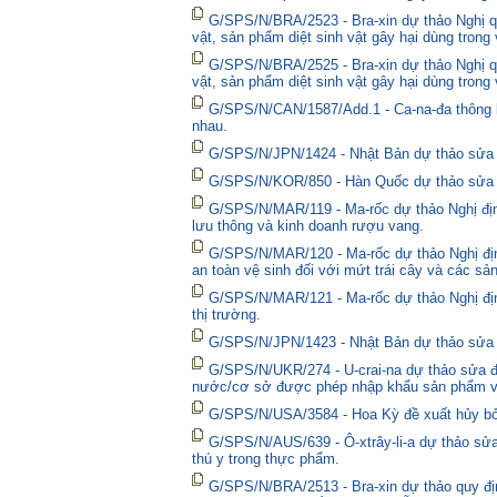
G/SPS/N/BRA/2523 - Bra-xin dự thảo Nghị qu
vật, sản phẩm diệt sinh vật gây hại dùng trong
G/SPS/N/BRA/2525 - Bra-xin dự thảo Nghị qu
vật, sản phẩm diệt sinh vật gây hại dùng trong
G/SPS/N/CAN/1587/Add.1 - Ca-na-đa thông bá
nhau.
G/SPS/N/JPN/1424 - Nhật Bản dự thảo sửa đổ
G/SPS/N/KOR/850 - Hàn Quốc dự thảo sửa đổ
G/SPS/N/MAR/119 - Ma-rốc dự thảo Nghị định
lưu thông và kinh doanh rượu vang.
G/SPS/N/MAR/120 - Ma-rốc dự thảo Nghị địn
an toàn vệ sinh đối với mứt trái cây và các sả
G/SPS/N/MAR/121 - Ma-rốc dự thảo Nghị định 
thị trường.
G/SPS/N/JPN/1423 - Nhật Bản dự thảo sửa đổ
G/SPS/N/UKR/274 - U-crai-na dự thảo sửa đổ
nước/cơ sở được phép nhập khẩu sản phẩm và
G/SPS/N/USA/3584 - Hoa Kỳ đề xuất hủy bỏ 
G/SPS/N/AUS/639 - Ô-xtrây-li-a dự thảo sửa
thú y trong thực phẩm.
G/SPS/N/BRA/2513 - Bra-xin dự thảo quy địn