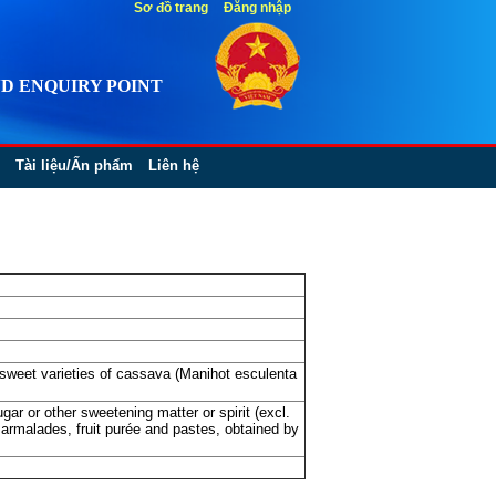
Sơ đồ trang
Đăng nhập
D ENQUIRY POINT
Tài liệu/Ấn phẩm
Liên hệ
sweet varieties of cassava (Manihot esculenta
gar or other sweetening matter or spirit (excl.
 marmalades, fruit purée and pastes, obtained by