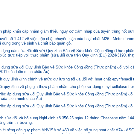
 pháp khẩn cấp nhằm giảm thiểu nguy cơ xâm nhập của tuyến trùng nốt sưng
yết số 1.412 về việc cập nhật chuyên luận của hoạt chất M26 - Metsulfurom
i dùng trong vệ sinh và chất bảo quản gỗ.
áp dụng các sửa đổi đối với Quy định Bảo vệ Sức khỏe Cộng đồng (Thực phẩm
p xúc trực tiếp với thực phẩm (sửa đổi dựa trên Quy định (EU) 2024/3190, th
p dụng sửa đổi Quy định Bảo vệ Sức khỏe Cộng đồng (Thực phẩm) đối với cá
2011 của Liên minh châu Âu)
quy định đính chính về mức dư lượng tối đa đối với hoạt chất epyrifenacil 
quy định về phụ gia thực phẩm nhằm cho phép sử dụng ethyl cellulose tron
 việc áp dụng sửa đổi Quy định Bảo vệ Sức khỏe Cộng đồng (Thực phẩm) đối
 của Liên minh châu Âu)
 việc áp dụng sửa đổi Quy định Bảo vệ Sức khỏe Cộng đồng (Thực phẩm) đối
 sửa đổi và bổ sung Nghị định số 356-25 ngày 12 tháng Chaabane năm 1446 
ng trên thị trường.
nh Hướng dẫn quy phạm ANVISA số 460 về việc bổ sung hoạt chất A74 - 