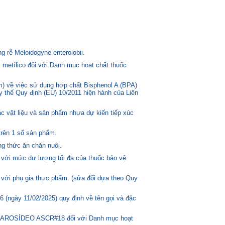
 rễ Meloidogyne enterolobii.
 metílico đối với Danh mục hoạt chất thuốc
) về việc sử dụng hợp chất Bisphenol A (BPA)
ay thế Quy định (EU) 10/2011 hiện hành của Liên
c vật liệu và sản phẩm nhựa dự kiến tiếp xúc
trên 1 số sản phẩm.
g thức ăn chăn nuôi.
 với mức dư lượng tối đa của thuốc bảo vệ
 với phụ gia thực phẩm. (sửa đổi dựa theo Quy
(ngày 11/02/2025) quy định về tên gọi và đặc
ASCAROSÍDEO ASCR#18 đối với Danh mục hoạt