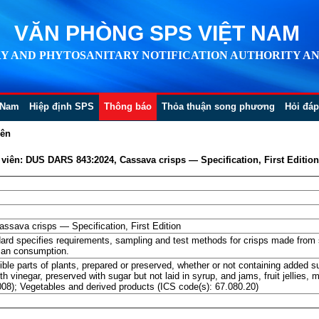
VĂN PHÒNG SPS VIỆT NAM
Y AND PHYTOSANITARY NOTIFICATION AUTHORITY AN
 Nam
Hiệp định SPS
Thông báo
Thỏa thuận song phương
Hỏi đáp
iên
iên: DUS DARS 843:2024, Cassava crisps — Specification, First Edition
ava crisps — Specification, First Edition
ard specifies requirements, sampling and test methods for crisps made from 
man consumption.
ible parts of plants, prepared or preserved, whether or not containing added su
h vinegar, preserved with sugar but not laid in syrup, and jams, fruit jellies,
008); Vegetables and derived products (ICS code(s): 67.080.20)