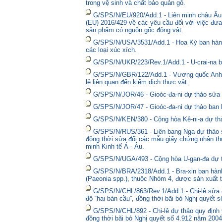
trong vệ sinh và chất bảo quản gỗ.
G/SPS/N/EU/920/Add.1 - Liên minh châu Âu 
(EU) 2016/429 về các yêu cầu đối với việc đưa
sản phẩm có nguồn gốc động vật.
G/SPS/N/USA/3531/Add.1 - Hoa Kỳ ban hành 
các loại xúc xích.
G/SPS/N/UKR/223/Rev.1/Add.1 - U-crai-na ba
G/SPS/N/GBR/122/Add.1 - Vương quốc Anh t
lẻ liên quan đến kiểm dịch thực vật.
G/SPS/N/JOR/46 - Gioóc-đa-ni dự thảo sửa đ
G/SPS/N/JOR/47 - Gioóc-đa-ni dự thảo ban 
G/SPS/N/KEN/380 - Cộng hòa Kê-ni-a dự thả
G/SPS/N/RUS/361 - Liên bang Nga dự thảo sửa
đồng thời sửa đổi các mẫu giấy chứng nhận thú
minh Kinh tế Á - Âu.
G/SPS/N/UGA/493 - Cộng hòa U-gan-đa dự t
G/SPS/N/BRA/2318/Add.1 - Bra-xin ban hành
(Paeonia spp.), thuộc Nhóm 4, được sản xuất t
G/SPS/N/CHL/863/Rev.1/Add.1 - Chi-lê sửa đổ
độ “hai bán cầu”, đồng thời bãi bỏ Nghị quyết 
G/SPS/N/CHL/892 - Chi-lê dự thảo quy định y
đồng thời bãi bỏ Nghị quyết số 4.912 năm 2004