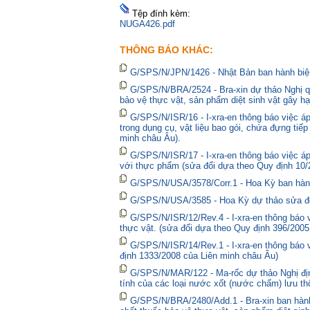
Tệp đính kèm:
NUGA426.pdf
THÔNG BÁO KHÁC:
G/SPS/N/JPN/1426 - Nhật Bản ban hành biện
G/SPS/N/BRA/2524 - Bra-xin dự thảo Nghị qu
bảo vệ thực vật, sản phẩm diệt sinh vật gây hạ
G/SPS/N/ISR/16 - I-xra-en thông báo việc 
trong dụng cụ, vật liệu bao gói, chứa đựng tiế
minh châu Âu).
G/SPS/N/ISR/17 - I-xra-en thông báo việc á
với thực phẩm (sửa đổi dựa theo Quy định 10/
G/SPS/N/USA/3578/Corr.1 - Hoa Kỳ ban hành 
G/SPS/N/USA/3585 - Hoa Kỳ dự thảo sửa đổi 
G/SPS/N/ISR/12/Rev.4 - I-xra-en thông báo
thực vật. (sửa đổi dựa theo Quy định 396/2005
G/SPS/N/ISR/14/Rev.1 - I-xra-en thông báo
định 1333/2008 của Liên minh châu Âu)
G/SPS/N/MAR/122 - Ma-rốc dự thảo Nghị định
tính của các loại nước xốt (nước chấm) lưu thô
G/SPS/N/BRA/2480/Add.1 - Bra-xin ban hà