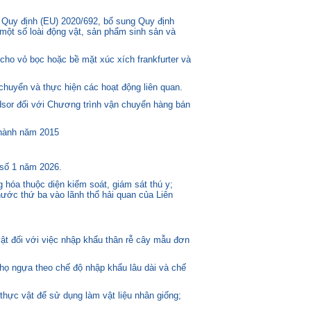
 Quy định (EU) 2020/692, bổ sung Quy định
một số loài động vật, sản phẩm sinh sản và
ho vỏ bọc hoặc bề mặt xúc xích frankfurter và
huyển và thực hiện các hoạt động liên quan.
or đối với Chương trình vận chuyển hàng bán
 hành năm 2015
 số 1 năm 2026.
 hóa thuộc diện kiểm soát, giám sát thú y;
ước thứ ba vào lãnh thổ hải quan của Liên
t đối với việc nhập khẩu thân rễ cây mẫu đơn
 họ ngựa theo chế độ nhập khẩu lâu dài và chế
thực vật để sử dụng làm vật liệu nhân giống;