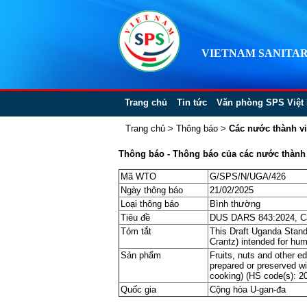
VIETNAM SANITAR
Trang chủ
Tin tức
Văn phòng SPS Việt
Trang chủ
>
Thông báo
>
Các nước thành v
Thông báo - Thông báo của các nước thành v
Mã WTO
G/SPS/N/UGA/426
Ngày thông báo
21/02/2025
Loại thông báo
Bình thường
Tiêu đề
DUS DARS 843:2024, Cass
Tóm tắt
This Draft Uganda Stand
Crantz) intended for hu
Sản phẩm
Fruits, nuts and other ed
prepared or preserved wit
cooking) (HS code(s): 2
Quốc gia
Cộng hòa U-gan-đa