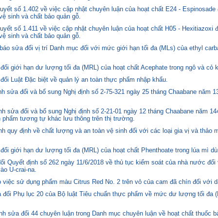
yết số 1.402 về việc cập nhật chuyên luận của hoạt chất E24 - Espinosade 
 vệ sinh và chất bảo quản gỗ.
yết số 1.411 về việc cập nhật chuyên luận của hoạt chất H05 - Hexitiazoxi 
 vệ sinh và chất bảo quản gỗ.
o sửa đổi vị trí Danh mục đối với mức giới hạn tối đa (MLs) của ethyl carb
i giới hạn dư lượng tối đa (MRL) của hoạt chất Acephate trong ngô và cỏ k
i Luật Đặc biệt về quản lý an toàn thực phẩm nhập khẩu.
 sửa đổi và bổ sung Nghị định số 2-75-321 ngày 25 tháng Chaabane năm 1397
h sửa đổi và bổ sung Nghị định số 2-21-01 ngày 12 tháng Chaabane năm 144
n phẩm tương tự khác lưu thông trên thị trường.
quy định về chất lượng và an toàn vệ sinh đối với các loại gia vị và thảo 
i giới hạn dư lượng tối đa (MRL) của hoạt chất Phenthoate trong lúa mì dù
i Quyết định số 262 ngày 11/6/2018 về thủ tục kiểm soát của nhà nước đối
o U-crai-na.
việc sử dụng phẩm màu Citrus Red No. 2 trên vỏ của cam đã chín đối với d
 đổi Phụ lục 20 của Bộ luật Tiêu chuẩn thực phẩm về mức dư lượng tối đa (
h sửa đổi 44 chuyên luận trong Danh mục chuyên luận về hoạt chất thuốc bả