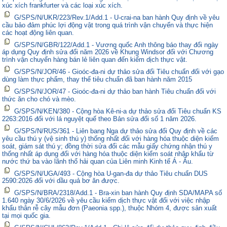
xúc xích frankfurter và các loại xúc xích.
G/SPS/N/UKR/223/Rev.1/Add.1 - U-crai-na ban hành Quy định về yêu
cầu bảo đảm phúc lợi động vật trong quá trình vận chuyển và thực hiện
các hoạt động liên quan.
G/SPS/N/GBR/122/Add.1 - Vương quốc Anh thông báo thay đổi ngày
áp dụng Quy định sửa đổi năm 2026 về Khung Windsor đối với Chương
trình vận chuyển hàng bán lẻ liên quan đến kiểm dịch thực vật.
G/SPS/N/JOR/46 - Gioóc-đa-ni dự thảo sửa đổi Tiêu chuẩn đối với gạo
dùng làm thực phẩm, thay thế tiêu chuẩn đã ban hành năm 2015
G/SPS/N/JOR/47 - Gioóc-đa-ni dự thảo ban hành Tiêu chuẩn đối với
thức ăn cho chó và mèo.
G/SPS/N/KEN/380 - Cộng hòa Kê-ni-a dự thảo sửa đổi Tiêu chuẩn KS
2263:2016 đối với lá nguyệt quế theo Bản sửa đổi số 1 năm 2026.
G/SPS/N/RUS/361 - Liên bang Nga dự thảo sửa đổi Quy định về các
yêu cầu thú y (vệ sinh thú y) thống nhất đối với hàng hóa thuộc diện kiểm
soát, giám sát thú y; đồng thời sửa đổi các mẫu giấy chứng nhận thú y
thống nhất áp dụng đối với hàng hóa thuộc diện kiểm soát nhập khẩu từ
nước thứ ba vào lãnh thổ hải quan của Liên minh Kinh tế Á - Âu.
G/SPS/N/UGA/493 - Cộng hòa U-gan-đa dự thảo Tiêu chuẩn DUS
2590:2026 đối với dầu quả bơ ăn được.
G/SPS/N/BRA/2318/Add.1 - Bra-xin ban hành Quy định SDA/MAPA số
1.640 ngày 30/6/2026 về yêu cầu kiểm dịch thực vật đối với việc nhập
khẩu thân rễ cây mẫu đơn (Paeonia spp.), thuộc Nhóm 4, được sản xuất
tại mọi quốc gia.