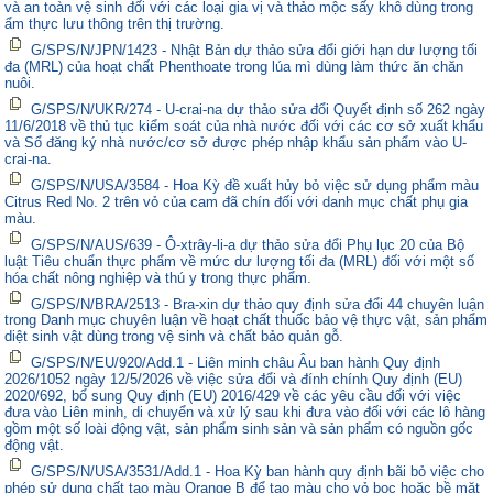
và an toàn vệ sinh đối với các loại gia vị và thảo mộc sấy khô dùng trong
ẩm thực lưu thông trên thị trường.
G/SPS/N/JPN/1423 - Nhật Bản dự thảo sửa đổi giới hạn dư lượng tối
đa (MRL) của hoạt chất Phenthoate trong lúa mì dùng làm thức ăn chăn
nuôi.
G/SPS/N/UKR/274 - U-crai-na dự thảo sửa đổi Quyết định số 262 ngày
11/6/2018 về thủ tục kiểm soát của nhà nước đối với các cơ sở xuất khẩu
và Sổ đăng ký nhà nước/cơ sở được phép nhập khẩu sản phẩm vào U-
crai-na.
G/SPS/N/USA/3584 - Hoa Kỳ đề xuất hủy bỏ việc sử dụng phẩm màu
Citrus Red No. 2 trên vỏ của cam đã chín đối với danh mục chất phụ gia
màu.
G/SPS/N/AUS/639 - Ô-xtrây-li-a dự thảo sửa đổi Phụ lục 20 của Bộ
luật Tiêu chuẩn thực phẩm về mức dư lượng tối đa (MRL) đối với một số
hóa chất nông nghiệp và thú y trong thực phẩm.
G/SPS/N/BRA/2513 - Bra-xin dự thảo quy định sửa đổi 44 chuyên luận
trong Danh mục chuyên luận về hoạt chất thuốc bảo vệ thực vật, sản phẩm
diệt sinh vật dùng trong vệ sinh và chất bảo quản gỗ.
G/SPS/N/EU/920/Add.1 - Liên minh châu Âu ban hành Quy định
2026/1052 ngày 12/5/2026 về việc sửa đổi và đính chính Quy định (EU)
2020/692, bổ sung Quy định (EU) 2016/429 về các yêu cầu đối với việc
đưa vào Liên minh, di chuyển và xử lý sau khi đưa vào đối với các lô hàng
gồm một số loài động vật, sản phẩm sinh sản và sản phẩm có nguồn gốc
động vật.
G/SPS/N/USA/3531/Add.1 - Hoa Kỳ ban hành quy định bãi bỏ việc cho
phép sử dụng chất tạo màu Orange B để tạo màu cho vỏ bọc hoặc bề mặt