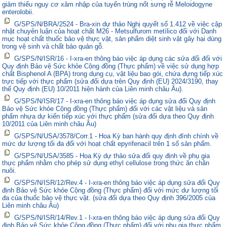
giảm thiểu nguy cơ xâm nhập của tuyến trùng nốt sưng rễ Meloidogyne
enterolobii.
G/SPS/N/BRA/2524 - Bra-xin dự thảo Nghị quyết số 1.412 về việc cập
nhật chuyên luận của hoạt chất M26 - Metsulfurom metílico đối với Danh
mục hoạt chất thuốc bảo vệ thực vật, sản phẩm diệt sinh vật gây hại dùng
trong vệ sinh và chất bảo quản gỗ.
G/SPS/N/ISR/16 - I-xra-en thông báo việc áp dụng các sửa đổi đối với
Quy định Bảo vệ Sức khỏe Cộng đồng (Thực phẩm) về việc sử dụng hợp
chất Bisphenol A (BPA) trong dụng cụ, vật liệu bao gói, chứa đựng tiếp xúc
trực tiếp với thực phẩm (sửa đổi dựa trên Quy định (EU) 2024/3190, thay
thế Quy định (EU) 10/2011 hiện hành của Liên minh châu Âu).
G/SPS/N/ISR/17 - I-xra-en thông báo việc áp dụng sửa đổi Quy định
Bảo vệ Sức khỏe Cộng đồng (Thực phẩm) đối với các vật liệu và sản
phẩm nhựa dự kiến tiếp xúc với thực phẩm (sửa đổi dựa theo Quy định
10/2011 của Liên minh châu Âu)
G/SPS/N/USA/3578/Corr.1 - Hoa Kỳ ban hành quy định đính chính về
mức dư lượng tối đa đối với hoạt chất epyrifenacil trên 1 số sản phẩm.
G/SPS/N/USA/3585 - Hoa Kỳ dự thảo sửa đổi quy định về phụ gia
thực phẩm nhằm cho phép sử dụng ethyl cellulose trong thức ăn chăn
nuôi.
G/SPS/N/ISR/12/Rev.4 - I-xra-en thông báo việc áp dụng sửa đổi Quy
định Bảo vệ Sức khỏe Cộng đồng (Thực phẩm) đối với mức dư lượng tối
đa của thuốc bảo vệ thực vật. (sửa đổi dựa theo Quy định 396/2005 của
Liên minh châu Âu)
G/SPS/N/ISR/14/Rev.1 - I-xra-en thông báo việc áp dụng sửa đổi Quy
định Bảo vệ Sức khỏe Cộng đồng (Thực phẩm) đối với phụ gia thực phẩm.