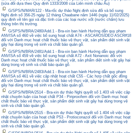
(sửa đổi dựa theo Quy định 1333/2008 của Liên minh châu Âu)
G/SPS/N/MAR/122 - Ma-rốc dự thảo Nghị định sửa đổi và bổ sung
Nghị định số 356-25 ngày 12 tháng Chaabane năm 1446 (ngày 11/02/2025)
quy định về tên gọi và đặc tính của các loại nước xốt (nước chấm) lưu
thông trên thị trường.
G/SPS/N/BRA/2480/Add.1 - Bra-xin ban hành Hướng dẫn quy phạm
ANVISA số 460 về việc bổ sung hoạt chất A74 - ASCAROSÍDEO ASCR#18
đối với Danh mục hoạt chất thuốc bảo vệ thực vật, sản phẩm diệt sinh vật
gây hại dùng trong vệ sinh và chất bảo quản gỗ.
G/SPS/N/BRA/2481/Add.1 - Bra-xin ban hành Hướng dẫn quy phạm
ANVISA số 459 về việc bổ sung hoạt chất A72 - Axit Nonanoic đối với
Danh mục hoạt chất thuốc bảo vệ thực vật, sản phẩm diệt sinh vật gây hại
dùng trong vệ sinh và chất bảo quản gỗ.
G/SPS/N/BRA/2483/Add.1 - Bra-xin ban hành Hướng dẫn quy phạm
ANVISA số 461 về việc cập nhật hoạt chất C55 - Các hợp chất gốc đồng
đối với Danh mục hoạt chất thuốc bảo vệ thực vật, sản phẩm diệt sinh vật
gây hại dùng trong vệ sinh và chất bảo quản gỗ.
G/SPS/N/BRA/2514 - Bra-xin dự thảo Nghị quyết số 1.403 về việc cập
nhật chuyên luận của hoạt chất P34 - Piriproxifem đối với Danh mục hoạt
chất thuốc bảo vệ thực vật, sản phẩm diệt sinh vật gây hại dùng trong vệ
sinh và chất bảo quản gỗ.
G/SPS/N/BRA/2515 - Bra-xin dự thảo Nghị quyết số 1.404 về việc cập
nhật chuyên luận của hoạt chất P53 - Protioconazol đối với Danh mục hoạt
chất thuốc bảo vệ thực vật, sản phẩm diệt sinh vật gây hại dùng trong vệ
sinh và chất bảo quản gỗ.
G/SPS/N/BRA/2516 - Bra-xin dự thảo Nghị quyết số 1.405 về việc cập