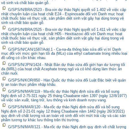
vệ sinh và chất bảo quản gỗ.
G/SPS/N/BRA/2523 - Bra-xin dự thảo Nghị quyết số 1.402 về việc cập
nhật chuyên luận của hoạt chất E24 - Espinosade đối với Danh mục hoạt
chất thuốc bảo vệ thực vật, sản phẩm diệt sinh vật gây hại dùng trong vệ
sinh và chất bảo quản gỗ.
G/SPS/N/BRA/2525 - Bra-xin dự thảo Nghị quyết số 1.411 về việc cập
nhật chuyên luận của hoạt chất H05 - Hexitiazoxi đối với Danh mục hoạt
chất thuốc bảo vệ thực vật, sản phẩm diệt sinh vật gây hại dùng trong vệ
sinh và chất bảo quản gỗ.
G/SPS/N/CAN/1587/Add.1 - Ca-na-đa thông báo sửa đổi vị trí Danh
mục đối với mức giới hạn tối đa (MLs) của ethyl carbamate trong nhiều loại
đồ uống có cồn khác nhau.
G/SPS/N/JPN/1424 - Nhật Bản dự thảo sửa đổi giới hạn dư lượng tối
đa (MRL) của hoạt chất Acephate trong ngô và cỏ khô dùng làm thức ăn
chăn nuôi.
G/SPS/N/KOR/850 - Hàn Quốc dự thảo sửa đổi Luật Đặc biệt về quản
lý an toàn thực phẩm nhập khẩu.
G/SPS/N/MAR/119 - Ma-rốc dự thảo Nghị định sửa đổi và bổ sung
Nghị định số 2-75-321 ngày 25 tháng Chaabane năm 1397 (ngày 12/8/1977)
về việc sản xuất, tàng trữ, lưu thông và kinh doanh rượu vang.
G/SPS/N/MAR/120 - Ma-rốc dự thảo Nghị định sửa đổi và bổ sung
Nghị định số 2-21-01 ngày 12 tháng Chaabane năm 1442 (ngày 26/3/2021)
quy định về chất lượng và an toàn vệ sinh đối với mứt trái cây và các sản
phẩm tương tự khác lưu thông trên thị trường.
G/SPS/N/MAR/121 - Ma-rốc dự thảo Nghị định quy định về chất lượng