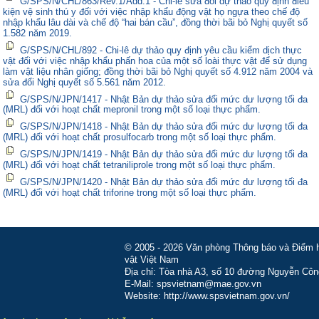
G/SPS/N/CHL/863/Rev.1/Add.1 - Chi-lê sửa đổi dự thảo quy định điều
kiện vệ sinh thú y đối với việc nhập khẩu động vật họ ngựa theo chế độ
nhập khẩu lâu dài và chế độ “hai bán cầu”, đồng thời bãi bỏ Nghị quyết số
1.582 năm 2019.
G/SPS/N/CHL/892 - Chi-lê dự thảo quy định yêu cầu kiểm dịch thực
vật đối với việc nhập khẩu phấn hoa của một số loài thực vật để sử dụng
làm vật liệu nhân giống; đồng thời bãi bỏ Nghị quyết số 4.912 năm 2004 và
sửa đổi Nghị quyết số 5.561 năm 2012.
G/SPS/N/JPN/1417 - Nhật Bản dự thảo sửa đổi mức dư lượng tối đa
(MRL) đối với hoạt chất mepronil trong một số loại thực phẩm.
G/SPS/N/JPN/1418 - Nhật Bản dự thảo sửa đổi mức dư lượng tối đa
(MRL) đối với hoạt chất prosulfocarb trong một số loại thực phẩm.
G/SPS/N/JPN/1419 - Nhật Bản dự thảo sửa đổi mức dư lượng tối đa
(MRL) đối với hoạt chất tetraniliprole trong một số loại thực phẩm.
G/SPS/N/JPN/1420 - Nhật Bản dự thảo sửa đổi mức dư lượng tối đa
(MRL) đối với hoạt chất triforine trong một số loại thực phẩm.
© 2005 - 2026 Văn phòng Thông báo và Điểm hỏ
vật Việt Nam
Địa chỉ: Tòa nhà A3, số 10 đường Nguyễn Côn
E-Mail: spsvietnam@mae.gov.vn
Website: http://www.spsvietnam.gov.vn/