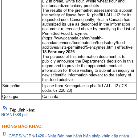
LI2 in bread, white flour, whole wheat flour and
unstandardized bakery products.
The results of the premarket assessments support
the safety of lipase from K. phaffii LALL-LI2 for its
requested use. Consequently, Health Canada has
authorized its use as described in the information
document referenced above by modifying the List of
Permitted Food Enzymes
(https://www.canada.ca/en/health-
canada/services/food-nutrition/foodsafety/food-
additives/lists-permitted/5-enzymes.html) effective
18 February 2025
.
The purpose of this information document is to
publicly announce the Department's decision in this
regard and to provide the appropriate contact
information for those wishing to submit an inquiry or
new scientific information relevant to the safety of
this food additive.
Sản phẩm
Lipase from Komagataella phaffii LALL-LI2 (ICS
code: 67.220.20)
Quốc gia
Ca-na-đa
Tệp đính kèm:
NCAN1588.pdf
THÔNG BÁO KHÁC:
G/SPS/N/JPN/1426 - Nhật Bản ban hành biện pháp khẩn cấp nhằm