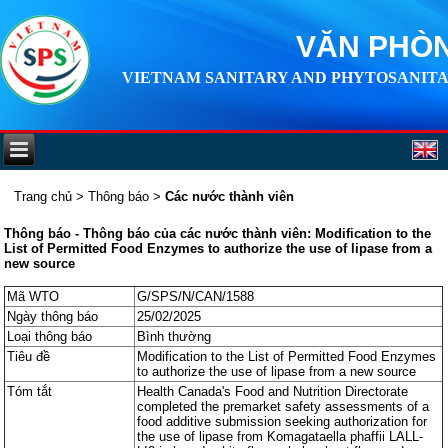
VĂN PHÒN
VIETNAM SANITARY AND PHYTOSANITA
Trang chủ
>
Thông báo
>
Các nước thành viên
Thông báo - Thông báo của các nước thành viên: Modification to the
List of Permitted Food Enzymes to authorize the use of lipase from a
new source
Mã WTO
G/SPS/N/CAN/1588
Ngày thông báo
25/02/2025
Loại thông báo
Bình thường
Tiêu đề
Modification to the List of Permitted Food Enzymes
to authorize the use of lipase from a new source
Tóm tắt
Health Canada's Food and Nutrition Directorate
completed the premarket safety assessments of a
food additive submission seeking authorization for
the use of lipase from Komagataella phaffii LALL-