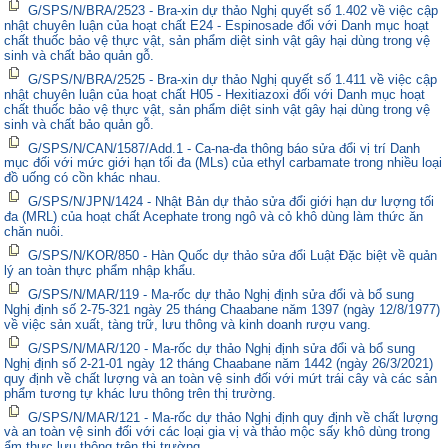
G/SPS/N/BRA/2523 - Bra-xin dự thảo Nghị quyết số 1.402 về việc cập
nhật chuyên luận của hoạt chất E24 - Espinosade đối với Danh mục hoạt
chất thuốc bảo vệ thực vật, sản phẩm diệt sinh vật gây hại dùng trong vệ
sinh và chất bảo quản gỗ.
G/SPS/N/BRA/2525 - Bra-xin dự thảo Nghị quyết số 1.411 về việc cập
nhật chuyên luận của hoạt chất H05 - Hexitiazoxi đối với Danh mục hoạt
chất thuốc bảo vệ thực vật, sản phẩm diệt sinh vật gây hại dùng trong vệ
sinh và chất bảo quản gỗ.
G/SPS/N/CAN/1587/Add.1 - Ca-na-đa thông báo sửa đổi vị trí Danh
mục đối với mức giới hạn tối đa (MLs) của ethyl carbamate trong nhiều loại
đồ uống có cồn khác nhau.
G/SPS/N/JPN/1424 - Nhật Bản dự thảo sửa đổi giới hạn dư lượng tối
đa (MRL) của hoạt chất Acephate trong ngô và cỏ khô dùng làm thức ăn
chăn nuôi.
G/SPS/N/KOR/850 - Hàn Quốc dự thảo sửa đổi Luật Đặc biệt về quản
lý an toàn thực phẩm nhập khẩu.
G/SPS/N/MAR/119 - Ma-rốc dự thảo Nghị định sửa đổi và bổ sung
Nghị định số 2-75-321 ngày 25 tháng Chaabane năm 1397 (ngày 12/8/1977)
về việc sản xuất, tàng trữ, lưu thông và kinh doanh rượu vang.
G/SPS/N/MAR/120 - Ma-rốc dự thảo Nghị định sửa đổi và bổ sung
Nghị định số 2-21-01 ngày 12 tháng Chaabane năm 1442 (ngày 26/3/2021)
quy định về chất lượng và an toàn vệ sinh đối với mứt trái cây và các sản
phẩm tương tự khác lưu thông trên thị trường.
G/SPS/N/MAR/121 - Ma-rốc dự thảo Nghị định quy định về chất lượng
và an toàn vệ sinh đối với các loại gia vị và thảo mộc sấy khô dùng trong
ẩm thực lưu thông trên thị trường.