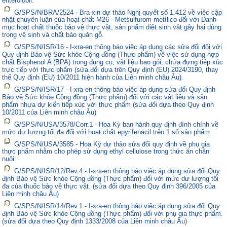
enterolobii.
G/SPS/N/BRA/2524 - Bra-xin dự thảo Nghị quyết số 1.412 về việc cập
nhật chuyên luận của hoạt chất M26 - Metsulfurom metílico đối với Danh
mục hoạt chất thuốc bảo vệ thực vật, sản phẩm diệt sinh vật gây hại dùng
trong vệ sinh và chất bảo quản gỗ.
G/SPS/N/ISR/16 - I-xra-en thông báo việc áp dụng các sửa đổi đối với
Quy định Bảo vệ Sức khỏe Cộng đồng (Thực phẩm) về việc sử dụng hợp
chất Bisphenol A (BPA) trong dụng cụ, vật liệu bao gói, chứa đựng tiếp xúc
trực tiếp với thực phẩm (sửa đổi dựa trên Quy định (EU) 2024/3190, thay
thế Quy định (EU) 10/2011 hiện hành của Liên minh châu Âu).
G/SPS/N/ISR/17 - I-xra-en thông báo việc áp dụng sửa đổi Quy định
Bảo vệ Sức khỏe Cộng đồng (Thực phẩm) đối với các vật liệu và sản
phẩm nhựa dự kiến tiếp xúc với thực phẩm (sửa đổi dựa theo Quy định
10/2011 của Liên minh châu Âu)
G/SPS/N/USA/3578/Corr.1 - Hoa Kỳ ban hành quy định đính chính về
mức dư lượng tối đa đối với hoạt chất epyrifenacil trên 1 số sản phẩm.
G/SPS/N/USA/3585 - Hoa Kỳ dự thảo sửa đổi quy định về phụ gia
thực phẩm nhằm cho phép sử dụng ethyl cellulose trong thức ăn chăn
nuôi.
G/SPS/N/ISR/12/Rev.4 - I-xra-en thông báo việc áp dụng sửa đổi Quy
định Bảo vệ Sức khỏe Cộng đồng (Thực phẩm) đối với mức dư lượng tối
đa của thuốc bảo vệ thực vật. (sửa đổi dựa theo Quy định 396/2005 của
Liên minh châu Âu)
G/SPS/N/ISR/14/Rev.1 - I-xra-en thông báo việc áp dụng sửa đổi Quy
định Bảo vệ Sức khỏe Cộng đồng (Thực phẩm) đối với phụ gia thực phẩm.
(sửa đổi dựa theo Quy định 1333/2008 của Liên minh châu Âu)