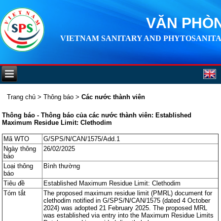
VĂN PHÒN
VIETNAM SANITARY AND PHYTOSANITA
Trang chủ
>
Thông báo
>
Các nước thành viên
Thông báo - Thông báo của các nước thành viên: Established
Maximum Residue Limit: Clethodim
Mã WTO
G/SPS/N/CAN/1575/Add.1
Ngày thông
26/02/2025
báo
Loại thông
Bình thường
báo
Tiêu đề
Established Maximum Residue Limit: Clethodim
Tóm tắt
The proposed maximum residue limit (PMRL) document for
clethodim notified in G/SPS/N/CAN/1575 (dated 4 October
2024) was adopted 21 February 2025. The proposed MRL
was established via entry into the Maximum Residue Limits