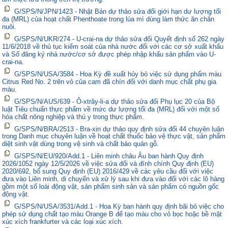
G/SPS/N/JPN/1423 - Nhật Bản dự thảo sửa đổi giới hạn dư lượng tối
đa (MRL) của hoạt chất Phenthoate trong lúa mì dùng làm thức ăn chăn
nuôi.
G/SPS/N/UKR/274 - U-crai-na dự thảo sửa đổi Quyết định số 262 ngày
11/6/2018 về thủ tục kiểm soát của nhà nước đối với các cơ sở xuất khẩu
và Sổ đăng ký nhà nước/cơ sở được phép nhập khẩu sản phẩm vào U-
crai-na.
G/SPS/N/USA/3584 - Hoa Kỳ đề xuất hủy bỏ việc sử dụng phẩm màu
Citrus Red No. 2 trên vỏ của cam đã chín đối với danh mục chất phụ gia
màu.
G/SPS/N/AUS/639 - Ô-xtrây-li-a dự thảo sửa đổi Phụ lục 20 của Bộ
luật Tiêu chuẩn thực phẩm về mức dư lượng tối đa (MRL) đối với một số
hóa chất nông nghiệp và thú y trong thực phẩm.
G/SPS/N/BRA/2513 - Bra-xin dự thảo quy định sửa đổi 44 chuyên luận
trong Danh mục chuyên luận về hoạt chất thuốc bảo vệ thực vật, sản phẩm
diệt sinh vật dùng trong vệ sinh và chất bảo quản gỗ.
G/SPS/N/EU/920/Add.1 - Liên minh châu Âu ban hành Quy định
2026/1052 ngày 12/5/2026 về việc sửa đổi và đính chính Quy định (EU)
2020/692, bổ sung Quy định (EU) 2016/429 về các yêu cầu đối với việc
đưa vào Liên minh, di chuyển và xử lý sau khi đưa vào đối với các lô hàng
gồm một số loài động vật, sản phẩm sinh sản và sản phẩm có nguồn gốc
động vật.
G/SPS/N/USA/3531/Add.1 - Hoa Kỳ ban hành quy định bãi bỏ việc cho
phép sử dụng chất tạo màu Orange B để tạo màu cho vỏ bọc hoặc bề mặt
xúc xích frankfurter và các loại xúc xích.