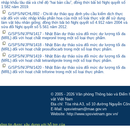
nhập khẩu lâu dài và chế độ “hai bán cầu”, đồng thời bãi bỏ Nghị quyết số
1.582 năm 2019.
G/SPS/N/CHL/892 - Chi-lê dự thảo quy định yêu cầu kiểm dịch thực
vật đối với việc nhập khẩu phấn hoa của một số loài thực vật để sử dụng
làm vật liệu nhân giống; đồng thời bãi bỏ Nghị quyết số 4.912 năm 2004 và
sửa đổi Nghị quyết số 5.561 năm 2012.
G/SPS/N/JPN/1417 - Nhật Bản dự thảo sửa đổi mức dư lượng tối đa
(MRL) đối với hoạt chất mepronil trong một số loại thực phẩm.
G/SPS/N/JPN/1418 - Nhật Bản dự thảo sửa đổi mức dư lượng tối đa
(MRL) đối với hoạt chất prosulfocarb trong một số loại thực phẩm.
G/SPS/N/JPN/1419 - Nhật Bản dự thảo sửa đổi mức dư lượng tối đa
(MRL) đối với hoạt chất tetraniliprole trong một số loại thực phẩm.
G/SPS/N/JPN/1420 - Nhật Bản dự thảo sửa đổi mức dư lượng tối đa
(MRL) đối với hoạt chất triforine trong một số loại thực phẩm.
© 2005 - 2026 Văn phòng Thông báo và Điểm hỏ
vật Việt Nam
Địa chỉ: Tòa nhà A3, số 10 đường Nguyễn Côn
E-Mail: spsvietnam@mae.gov.vn
Website: http://www.spsvietnam.gov.vn/
hông tin được xây dựng với hỗ trợ của
-MUTRAP do Liên minh châu Âu tài trợ