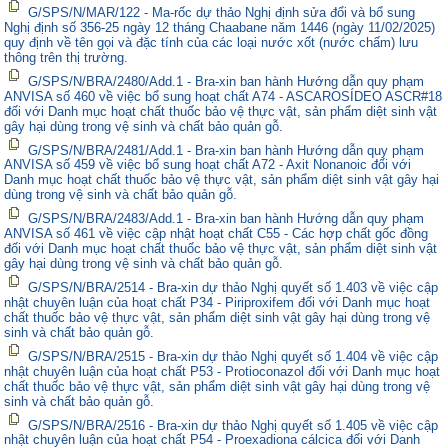
G/SPS/N/MAR/122 - Ma-rốc dự thảo Nghị định sửa đổi và bổ sung
Nghị định số 356-25 ngày 12 tháng Chaabane năm 1446 (ngày 11/02/2025)
quy định về tên gọi và đặc tính của các loại nước xốt (nước chấm) lưu
thông trên thị trường.
G/SPS/N/BRA/2480/Add.1 - Bra-xin ban hành Hướng dẫn quy phạm
ANVISA số 460 về việc bổ sung hoạt chất A74 - ASCAROSÍDEO ASCR#18
đối với Danh mục hoạt chất thuốc bảo vệ thực vật, sản phẩm diệt sinh vật
gây hại dùng trong vệ sinh và chất bảo quản gỗ.
G/SPS/N/BRA/2481/Add.1 - Bra-xin ban hành Hướng dẫn quy phạm
ANVISA số 459 về việc bổ sung hoạt chất A72 - Axit Nonanoic đối với
Danh mục hoạt chất thuốc bảo vệ thực vật, sản phẩm diệt sinh vật gây hại
dùng trong vệ sinh và chất bảo quản gỗ.
G/SPS/N/BRA/2483/Add.1 - Bra-xin ban hành Hướng dẫn quy phạm
ANVISA số 461 về việc cập nhật hoạt chất C55 - Các hợp chất gốc đồng
đối với Danh mục hoạt chất thuốc bảo vệ thực vật, sản phẩm diệt sinh vật
gây hại dùng trong vệ sinh và chất bảo quản gỗ.
G/SPS/N/BRA/2514 - Bra-xin dự thảo Nghị quyết số 1.403 về việc cập
nhật chuyên luận của hoạt chất P34 - Piriproxifem đối với Danh mục hoạt
chất thuốc bảo vệ thực vật, sản phẩm diệt sinh vật gây hại dùng trong vệ
sinh và chất bảo quản gỗ.
G/SPS/N/BRA/2515 - Bra-xin dự thảo Nghị quyết số 1.404 về việc cập
nhật chuyên luận của hoạt chất P53 - Protioconazol đối với Danh mục hoạt
chất thuốc bảo vệ thực vật, sản phẩm diệt sinh vật gây hại dùng trong vệ
sinh và chất bảo quản gỗ.
G/SPS/N/BRA/2516 - Bra-xin dự thảo Nghị quyết số 1.405 về việc cập
nhật chuyên luận của hoạt chất P54 - Proexadiona cálcica đối với Danh