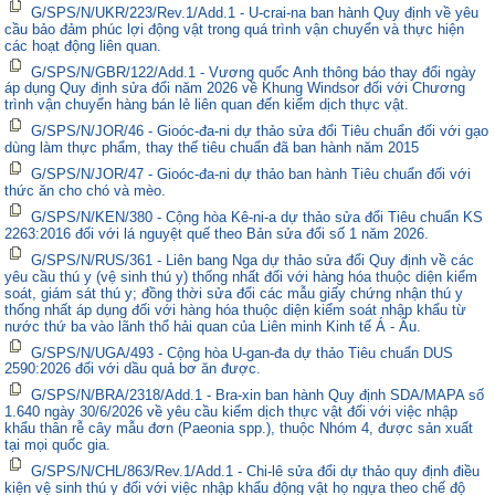
G/SPS/N/UKR/223/Rev.1/Add.1 - U-crai-na ban hành Quy định về yêu
cầu bảo đảm phúc lợi động vật trong quá trình vận chuyển và thực hiện
các hoạt động liên quan.
G/SPS/N/GBR/122/Add.1 - Vương quốc Anh thông báo thay đổi ngày
áp dụng Quy định sửa đổi năm 2026 về Khung Windsor đối với Chương
trình vận chuyển hàng bán lẻ liên quan đến kiểm dịch thực vật.
G/SPS/N/JOR/46 - Gioóc-đa-ni dự thảo sửa đổi Tiêu chuẩn đối với gạo
dùng làm thực phẩm, thay thế tiêu chuẩn đã ban hành năm 2015
G/SPS/N/JOR/47 - Gioóc-đa-ni dự thảo ban hành Tiêu chuẩn đối với
thức ăn cho chó và mèo.
G/SPS/N/KEN/380 - Cộng hòa Kê-ni-a dự thảo sửa đổi Tiêu chuẩn KS
2263:2016 đối với lá nguyệt quế theo Bản sửa đổi số 1 năm 2026.
G/SPS/N/RUS/361 - Liên bang Nga dự thảo sửa đổi Quy định về các
yêu cầu thú y (vệ sinh thú y) thống nhất đối với hàng hóa thuộc diện kiểm
soát, giám sát thú y; đồng thời sửa đổi các mẫu giấy chứng nhận thú y
thống nhất áp dụng đối với hàng hóa thuộc diện kiểm soát nhập khẩu từ
nước thứ ba vào lãnh thổ hải quan của Liên minh Kinh tế Á - Âu.
G/SPS/N/UGA/493 - Cộng hòa U-gan-đa dự thảo Tiêu chuẩn DUS
2590:2026 đối với dầu quả bơ ăn được.
G/SPS/N/BRA/2318/Add.1 - Bra-xin ban hành Quy định SDA/MAPA số
1.640 ngày 30/6/2026 về yêu cầu kiểm dịch thực vật đối với việc nhập
khẩu thân rễ cây mẫu đơn (Paeonia spp.), thuộc Nhóm 4, được sản xuất
tại mọi quốc gia.
G/SPS/N/CHL/863/Rev.1/Add.1 - Chi-lê sửa đổi dự thảo quy định điều
kiện vệ sinh thú y đối với việc nhập khẩu động vật họ ngựa theo chế độ