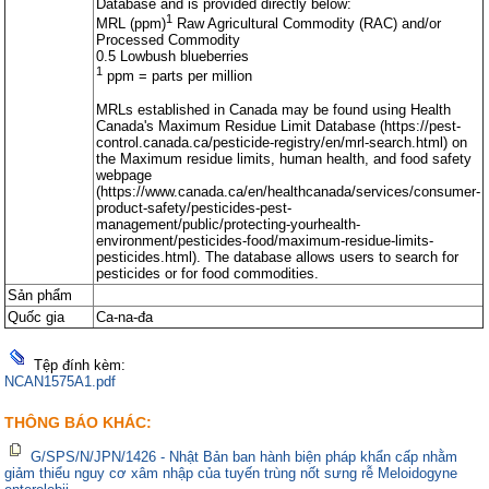
Database and is provided directly below:
1
MRL (ppm)
Raw Agricultural Commodity (RAC) and/or
Processed Commodity
0.5 Lowbush blueberries
1
ppm = parts per million
MRLs established in Canada may be found using Health
Canada's Maximum Residue Limit Database (https://pest-
control.canada.ca/pesticide-registry/en/mrl-search.html) on
the Maximum residue limits, human health, and food safety
webpage
(https://www.canada.ca/en/healthcanada/services/consumer-
product-safety/pesticides-pest-
management/public/protecting-yourhealth-
environment/pesticides-food/maximum-residue-limits-
pesticides.html). The database allows users to search for
pesticides or for food commodities.
Sản phẩm
Quốc gia
Ca-na-đa
Tệp đính kèm:
NCAN1575A1.pdf
THÔNG BÁO KHÁC:
G/SPS/N/JPN/1426 - Nhật Bản ban hành biện pháp khẩn cấp nhằm
giảm thiểu nguy cơ xâm nhập của tuyến trùng nốt sưng rễ Meloidogyne