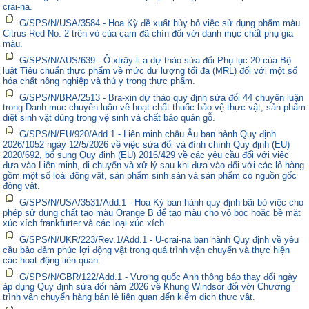
crai-na.
G/SPS/N/USA/3584 - Hoa Kỳ đề xuất hủy bỏ việc sử dụng phẩm màu
Citrus Red No. 2 trên vỏ của cam đã chín đối với danh mục chất phụ gia
màu.
G/SPS/N/AUS/639 - Ô-xtrây-li-a dự thảo sửa đổi Phụ lục 20 của Bộ
luật Tiêu chuẩn thực phẩm về mức dư lượng tối đa (MRL) đối với một số
hóa chất nông nghiệp và thú y trong thực phẩm.
G/SPS/N/BRA/2513 - Bra-xin dự thảo quy định sửa đổi 44 chuyên luận
trong Danh mục chuyên luận về hoạt chất thuốc bảo vệ thực vật, sản phẩm
diệt sinh vật dùng trong vệ sinh và chất bảo quản gỗ.
G/SPS/N/EU/920/Add.1 - Liên minh châu Âu ban hành Quy định
2026/1052 ngày 12/5/2026 về việc sửa đổi và đính chính Quy định (EU)
2020/692, bổ sung Quy định (EU) 2016/429 về các yêu cầu đối với việc
đưa vào Liên minh, di chuyển và xử lý sau khi đưa vào đối với các lô hàng
gồm một số loài động vật, sản phẩm sinh sản và sản phẩm có nguồn gốc
động vật.
G/SPS/N/USA/3531/Add.1 - Hoa Kỳ ban hành quy định bãi bỏ việc cho
phép sử dụng chất tạo màu Orange B để tạo màu cho vỏ bọc hoặc bề mặt
xúc xích frankfurter và các loại xúc xích.
G/SPS/N/UKR/223/Rev.1/Add.1 - U-crai-na ban hành Quy định về yêu
cầu bảo đảm phúc lợi động vật trong quá trình vận chuyển và thực hiện
các hoạt động liên quan.
G/SPS/N/GBR/122/Add.1 - Vương quốc Anh thông báo thay đổi ngày
áp dụng Quy định sửa đổi năm 2026 về Khung Windsor đối với Chương
trình vận chuyển hàng bán lẻ liên quan đến kiểm dịch thực vật.