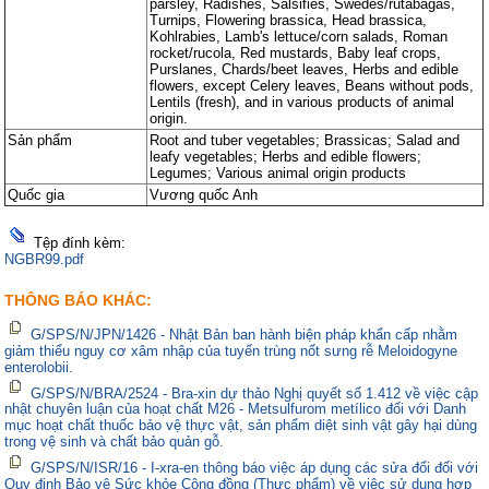
parsley, Radishes, Salsifies, Swedes/rutabagas,
Turnips, Flowering brassica, Head brassica,
Kohlrabies, Lamb's lettuce/corn salads, Roman
rocket/rucola, Red mustards, Baby leaf crops,
Purslanes, Chards/beet leaves, Herbs and edible
flowers, except Celery leaves, Beans without pods,
Lentils (fresh), and in various products of animal
origin.
Sản phẩm
Root and tuber vegetables; Brassicas; Salad and
leafy vegetables; Herbs and edible flowers;
Legumes; Various animal origin products
Quốc gia
Vương quốc Anh
Tệp đính kèm:
NGBR99.pdf
THÔNG BÁO KHÁC:
G/SPS/N/JPN/1426 - Nhật Bản ban hành biện pháp khẩn cấp nhằm
giảm thiểu nguy cơ xâm nhập của tuyến trùng nốt sưng rễ Meloidogyne
enterolobii.
G/SPS/N/BRA/2524 - Bra-xin dự thảo Nghị quyết số 1.412 về việc cập
nhật chuyên luận của hoạt chất M26 - Metsulfurom metílico đối với Danh
mục hoạt chất thuốc bảo vệ thực vật, sản phẩm diệt sinh vật gây hại dùng
trong vệ sinh và chất bảo quản gỗ.
G/SPS/N/ISR/16 - I-xra-en thông báo việc áp dụng các sửa đổi đối với
Quy định Bảo vệ Sức khỏe Cộng đồng (Thực phẩm) về việc sử dụng hợp