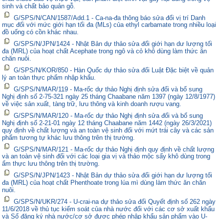
sinh và chất bảo quản gỗ.
G/SPS/N/CAN/1587/Add.1 - Ca-na-đa thông báo sửa đổi vị trí Danh
mục đối với mức giới hạn tối đa (MLs) của ethyl carbamate trong nhiều loại
đồ uống có cồn khác nhau.
G/SPS/N/JPN/1424 - Nhật Bản dự thảo sửa đổi giới hạn dư lượng tối
đa (MRL) của hoạt chất Acephate trong ngô và cỏ khô dùng làm thức ăn
chăn nuôi.
G/SPS/N/KOR/850 - Hàn Quốc dự thảo sửa đổi Luật Đặc biệt về quản
lý an toàn thực phẩm nhập khẩu.
G/SPS/N/MAR/119 - Ma-rốc dự thảo Nghị định sửa đổi và bổ sung
Nghị định số 2-75-321 ngày 25 tháng Chaabane năm 1397 (ngày 12/8/1977)
về việc sản xuất, tàng trữ, lưu thông và kinh doanh rượu vang.
G/SPS/N/MAR/120 - Ma-rốc dự thảo Nghị định sửa đổi và bổ sung
Nghị định số 2-21-01 ngày 12 tháng Chaabane năm 1442 (ngày 26/3/2021)
quy định về chất lượng và an toàn vệ sinh đối với mứt trái cây và các sản
phẩm tương tự khác lưu thông trên thị trường.
G/SPS/N/MAR/121 - Ma-rốc dự thảo Nghị định quy định về chất lượng
và an toàn vệ sinh đối với các loại gia vị và thảo mộc sấy khô dùng trong
ẩm thực lưu thông trên thị trường.
G/SPS/N/JPN/1423 - Nhật Bản dự thảo sửa đổi giới hạn dư lượng tối
đa (MRL) của hoạt chất Phenthoate trong lúa mì dùng làm thức ăn chăn
nuôi.
G/SPS/N/UKR/274 - U-crai-na dự thảo sửa đổi Quyết định số 262 ngày
11/6/2018 về thủ tục kiểm soát của nhà nước đối với các cơ sở xuất khẩu
và Sổ đăng ký nhà nước/cơ sở được phép nhập khẩu sản phẩm vào U-