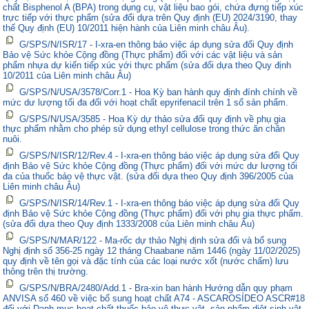
chất Bisphenol A (BPA) trong dụng cụ, vật liệu bao gói, chứa đựng tiếp xúc
trực tiếp với thực phẩm (sửa đổi dựa trên Quy định (EU) 2024/3190, thay
thế Quy định (EU) 10/2011 hiện hành của Liên minh châu Âu).
G/SPS/N/ISR/17 - I-xra-en thông báo việc áp dụng sửa đổi Quy định
Bảo vệ Sức khỏe Cộng đồng (Thực phẩm) đối với các vật liệu và sản
phẩm nhựa dự kiến tiếp xúc với thực phẩm (sửa đổi dựa theo Quy định
10/2011 của Liên minh châu Âu)
G/SPS/N/USA/3578/Corr.1 - Hoa Kỳ ban hành quy định đính chính về
mức dư lượng tối đa đối với hoạt chất epyrifenacil trên 1 số sản phẩm.
G/SPS/N/USA/3585 - Hoa Kỳ dự thảo sửa đổi quy định về phụ gia
thực phẩm nhằm cho phép sử dụng ethyl cellulose trong thức ăn chăn
nuôi.
G/SPS/N/ISR/12/Rev.4 - I-xra-en thông báo việc áp dụng sửa đổi Quy
định Bảo vệ Sức khỏe Cộng đồng (Thực phẩm) đối với mức dư lượng tối
đa của thuốc bảo vệ thực vật. (sửa đổi dựa theo Quy định 396/2005 của
Liên minh châu Âu)
G/SPS/N/ISR/14/Rev.1 - I-xra-en thông báo việc áp dụng sửa đổi Quy
định Bảo vệ Sức khỏe Cộng đồng (Thực phẩm) đối với phụ gia thực phẩm.
(sửa đổi dựa theo Quy định 1333/2008 của Liên minh châu Âu)
G/SPS/N/MAR/122 - Ma-rốc dự thảo Nghị định sửa đổi và bổ sung
Nghị định số 356-25 ngày 12 tháng Chaabane năm 1446 (ngày 11/02/2025)
quy định về tên gọi và đặc tính của các loại nước xốt (nước chấm) lưu
thông trên thị trường.
G/SPS/N/BRA/2480/Add.1 - Bra-xin ban hành Hướng dẫn quy phạm
ANVISA số 460 về việc bổ sung hoạt chất A74 - ASCAROSÍDEO ASCR#18
đối với Danh mục hoạt chất thuốc bảo vệ thực vật, sản phẩm diệt sinh vật