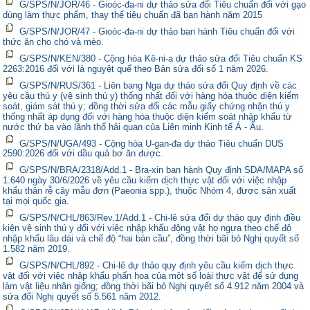
G/SPS/N/JOR/46 - Gioóc-đa-ni dự thảo sửa đổi Tiêu chuẩn đối với gạo
dùng làm thực phẩm, thay thế tiêu chuẩn đã ban hành năm 2015
G/SPS/N/JOR/47 - Gioóc-đa-ni dự thảo ban hành Tiêu chuẩn đối với
thức ăn cho chó và mèo.
G/SPS/N/KEN/380 - Cộng hòa Kê-ni-a dự thảo sửa đổi Tiêu chuẩn KS
2263:2016 đối với lá nguyệt quế theo Bản sửa đổi số 1 năm 2026.
G/SPS/N/RUS/361 - Liên bang Nga dự thảo sửa đổi Quy định về các
yêu cầu thú y (vệ sinh thú y) thống nhất đối với hàng hóa thuộc diện kiểm
soát, giám sát thú y; đồng thời sửa đổi các mẫu giấy chứng nhận thú y
thống nhất áp dụng đối với hàng hóa thuộc diện kiểm soát nhập khẩu từ
nước thứ ba vào lãnh thổ hải quan của Liên minh Kinh tế Á - Âu.
G/SPS/N/UGA/493 - Cộng hòa U-gan-đa dự thảo Tiêu chuẩn DUS
2590:2026 đối với dầu quả bơ ăn được.
G/SPS/N/BRA/2318/Add.1 - Bra-xin ban hành Quy định SDA/MAPA số
1.640 ngày 30/6/2026 về yêu cầu kiểm dịch thực vật đối với việc nhập
khẩu thân rễ cây mẫu đơn (Paeonia spp.), thuộc Nhóm 4, được sản xuất
tại mọi quốc gia.
G/SPS/N/CHL/863/Rev.1/Add.1 - Chi-lê sửa đổi dự thảo quy định điều
kiện vệ sinh thú y đối với việc nhập khẩu động vật họ ngựa theo chế độ
nhập khẩu lâu dài và chế độ “hai bán cầu”, đồng thời bãi bỏ Nghị quyết số
1.582 năm 2019.
G/SPS/N/CHL/892 - Chi-lê dự thảo quy định yêu cầu kiểm dịch thực
vật đối với việc nhập khẩu phấn hoa của một số loài thực vật để sử dụng
làm vật liệu nhân giống; đồng thời bãi bỏ Nghị quyết số 4.912 năm 2004 và
sửa đổi Nghị quyết số 5.561 năm 2012.