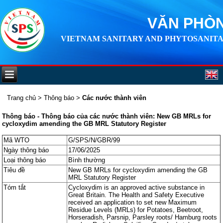
VĂN PHÒN
VIETNAM SANITARY AND PHYTOSANITA
Trang chủ
>
Thông báo
>
Các nước thành viên
Thông báo - Thông báo của các nước thành viên: New GB MRLs for
cycloxydim amending the GB MRL Statutory Register
Mã WTO
G/SPS/N/GBR/99
Ngày thông báo
17/06/2025
Loại thông báo
Bình thường
Tiêu đề
New GB MRLs for cycloxydim amending the GB
MRL Statutory Register
Tóm tắt
Cycloxydim is an approved active substance in
Great Britain. The Health and Safety Executive
received an application to set new Maximum
Residue Levels (MRLs) for Potatoes, Beetroot,
Horseradish, Parsnip, Parsley roots/ Hamburg roots