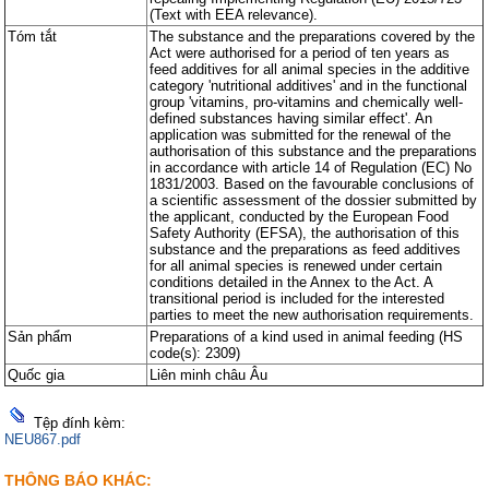
(Text with EEA relevance).
Tóm tắt
The substance and the preparations covered by the
Act were authorised for a period of ten years as
feed additives for all animal species in the additive
category 'nutritional additives' and in the functional
group 'vitamins, pro-vitamins and chemically well-
defined substances having similar effect'. An
application was submitted for the renewal of the
authorisation of this substance and the preparations
in accordance with article 14 of Regulation (EC) No
1831/2003. Based on the favourable conclusions of
a scientific assessment of the dossier submitted by
the applicant, conducted by the European Food
Safety Authority (EFSA), the authorisation of this
substance and the preparations as feed additives
for all animal species is renewed under certain
conditions detailed in the Annex to the Act. A
transitional period is included for the interested
parties to meet the new authorisation requirements.
Sản phẩm
Preparations of a kind used in animal feeding (HS
code(s): 2309)
Quốc gia
Liên minh châu Âu
Tệp đính kèm:
NEU867.pdf
THÔNG BÁO KHÁC: