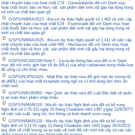
nhật chuyên luận của hoạt chất C74 - Ciantraniliprole đối với Danh mục
hoạt chất thuốc bảo vệ thực vật, sản phẩm diệt sinh vật gây hại dùng trong
vệ sinh và chất bảo quản gỗ.
G/SPS/N/BRA/2523 - Bra-xin dự thảo Nghị quyết số 1.402 về việc cập
nhật chuyên luận của hoạt chất E24 - Espinosade đối với Danh mục hoạt
chất thuốc bảo vệ thực vật, sản phẩm diệt sinh vật gây hại dùng trong vệ
sinh và chất bảo quản gỗ.
G/SPS/N/BRA/2525 - Bra-xin dự thảo Nghị quyết số 1.411 về việc cập
nhật chuyên luận của hoạt chất H05 - Hexitiazoxi đối với Danh mục hoạt
chất thuốc bảo vệ thực vật, sản phẩm diệt sinh vật gây hại dùng trong vệ
sinh và chất bảo quản gỗ.
G/SPS/N/CAN/1587/Add.1 - Ca-na-đa thông báo sửa đổi vị trí Danh
mục đối với mức giới hạn tối đa (MLs) của ethyl carbamate trong nhiều loại
đồ uống có cồn khác nhau.
G/SPS/N/JPN/1424 - Nhật Bản dự thảo sửa đổi giới hạn dư lượng tối
đa (MRL) của hoạt chất Acephate trong ngô và cỏ khô dùng làm thức ăn
chăn nuôi.
G/SPS/N/KOR/850 - Hàn Quốc dự thảo sửa đổi Luật Đặc biệt về quản
lý an toàn thực phẩm nhập khẩu.
G/SPS/N/MAR/119 - Ma-rốc dự thảo Nghị định sửa đổi và bổ sung
Nghị định số 2-75-321 ngày 25 tháng Chaabane năm 1397 (ngày 12/8/1977)
về việc sản xuất, tàng trữ, lưu thông và kinh doanh rượu vang.
G/SPS/N/MAR/120 - Ma-rốc dự thảo Nghị định sửa đổi và bổ sung
Nghị định số 2-21-01 ngày 12 tháng Chaabane năm 1442 (ngày 26/3/2021)
quy định về chất lượng và an toàn vệ sinh đối với mứt trái cây và các sản
phẩm tương tự khác lưu thông trên thị trường.