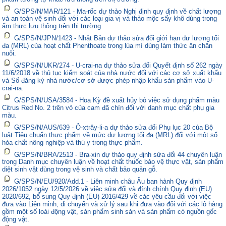
G/SPS/N/MAR/121 - Ma-rốc dự thảo Nghị định quy định về chất lượng
và an toàn vệ sinh đối với các loại gia vị và thảo mộc sấy khô dùng trong
ẩm thực lưu thông trên thị trường.
G/SPS/N/JPN/1423 - Nhật Bản dự thảo sửa đổi giới hạn dư lượng tối
đa (MRL) của hoạt chất Phenthoate trong lúa mì dùng làm thức ăn chăn
nuôi.
G/SPS/N/UKR/274 - U-crai-na dự thảo sửa đổi Quyết định số 262 ngày
11/6/2018 về thủ tục kiểm soát của nhà nước đối với các cơ sở xuất khẩu
và Sổ đăng ký nhà nước/cơ sở được phép nhập khẩu sản phẩm vào U-
crai-na.
G/SPS/N/USA/3584 - Hoa Kỳ đề xuất hủy bỏ việc sử dụng phẩm màu
Citrus Red No. 2 trên vỏ của cam đã chín đối với danh mục chất phụ gia
màu.
G/SPS/N/AUS/639 - Ô-xtrây-li-a dự thảo sửa đổi Phụ lục 20 của Bộ
luật Tiêu chuẩn thực phẩm về mức dư lượng tối đa (MRL) đối với một số
hóa chất nông nghiệp và thú y trong thực phẩm.
G/SPS/N/BRA/2513 - Bra-xin dự thảo quy định sửa đổi 44 chuyên luận
trong Danh mục chuyên luận về hoạt chất thuốc bảo vệ thực vật, sản phẩm
diệt sinh vật dùng trong vệ sinh và chất bảo quản gỗ.
G/SPS/N/EU/920/Add.1 - Liên minh châu Âu ban hành Quy định
2026/1052 ngày 12/5/2026 về việc sửa đổi và đính chính Quy định (EU)
2020/692, bổ sung Quy định (EU) 2016/429 về các yêu cầu đối với việc
đưa vào Liên minh, di chuyển và xử lý sau khi đưa vào đối với các lô hàng
gồm một số loài động vật, sản phẩm sinh sản và sản phẩm có nguồn gốc
động vật.