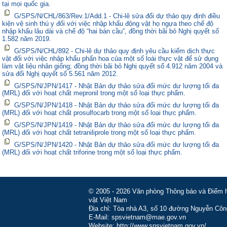
tại mọi quốc gia.
G/SPS/N/CHL/863/Rev.1/Add.1 - Chi-lê sửa đổi dự thảo quy định điều
kiện vệ sinh thú y đối với việc nhập khẩu động vật họ ngựa theo chế độ
nhập khẩu lâu dài và chế độ “hai bán cầu”, đồng thời bãi bỏ Nghị quyết số
1.582 năm 2019.
G/SPS/N/CHL/892 - Chi-lê dự thảo quy định yêu cầu kiểm dịch thực
vật đối với việc nhập khẩu phấn hoa của một số loài thực vật để sử dụng
làm vật liệu nhân giống; đồng thời bãi bỏ Nghị quyết số 4.912 năm 2004 và
sửa đổi Nghị quyết số 5.561 năm 2012.
G/SPS/N/JPN/1417 - Nhật Bản dự thảo sửa đổi mức dư lượng tối đa
(MRL) đối với hoạt chất mepronil trong một số loại thực phẩm.
G/SPS/N/JPN/1418 - Nhật Bản dự thảo sửa đổi mức dư lượng tối đa
(MRL) đối với hoạt chất prosulfocarb trong một số loại thực phẩm.
G/SPS/N/JPN/1419 - Nhật Bản dự thảo sửa đổi mức dư lượng tối đa
(MRL) đối với hoạt chất tetraniliprole trong một số loại thực phẩm.
G/SPS/N/JPN/1420 - Nhật Bản dự thảo sửa đổi mức dư lượng tối đa
(MRL) đối với hoạt chất triforine trong một số loại thực phẩm.
© 2005 - 2026 Văn phòng Thông báo và Điểm hỏ
vật Việt Nam
Địa chỉ: Tòa nhà A3, số 10 đường Nguyễn Côn
E-Mail: spsvietnam@mae.gov.vn
Website: http://www.spsvietnam.gov.vn/