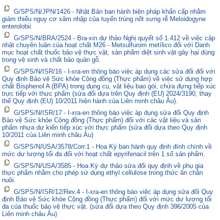
G/SPS/N/JPN/1426 - Nhật Bản ban hành biện pháp khẩn cấp nhằm
giảm thiểu nguy cơ xâm nhập của tuyến trùng nốt sưng rễ Meloidogyne
enterolobii.
G/SPS/N/BRA/2524 - Bra-xin dự thảo Nghị quyết số 1.412 về việc cập
nhật chuyên luận của hoạt chất M26 - Metsulfurom metílico đối với Danh
mục hoạt chất thuốc bảo vệ thực vật, sản phẩm diệt sinh vật gây hại dùng
trong vệ sinh và chất bảo quản gỗ.
G/SPS/N/ISR/16 - I-xra-en thông báo việc áp dụng các sửa đổi đối với
Quy định Bảo vệ Sức khỏe Cộng đồng (Thực phẩm) về việc sử dụng hợp
chất Bisphenol A (BPA) trong dụng cụ, vật liệu bao gói, chứa đựng tiếp xúc
trực tiếp với thực phẩm (sửa đổi dựa trên Quy định (EU) 2024/3190, thay
thế Quy định (EU) 10/2011 hiện hành của Liên minh châu Âu).
G/SPS/N/ISR/17 - I-xra-en thông báo việc áp dụng sửa đổi Quy định
Bảo vệ Sức khỏe Cộng đồng (Thực phẩm) đối với các vật liệu và sản
phẩm nhựa dự kiến tiếp xúc với thực phẩm (sửa đổi dựa theo Quy định
10/2011 của Liên minh châu Âu)
G/SPS/N/USA/3578/Corr.1 - Hoa Kỳ ban hành quy định đính chính về
mức dư lượng tối đa đối với hoạt chất epyrifenacil trên 1 số sản phẩm.
G/SPS/N/USA/3585 - Hoa Kỳ dự thảo sửa đổi quy định về phụ gia
thực phẩm nhằm cho phép sử dụng ethyl cellulose trong thức ăn chăn
nuôi.
G/SPS/N/ISR/12/Rev.4 - I-xra-en thông báo việc áp dụng sửa đổi Quy
định Bảo vệ Sức khỏe Cộng đồng (Thực phẩm) đối với mức dư lượng tối
đa của thuốc bảo vệ thực vật. (sửa đổi dựa theo Quy định 396/2005 của
Liên minh châu Âu)