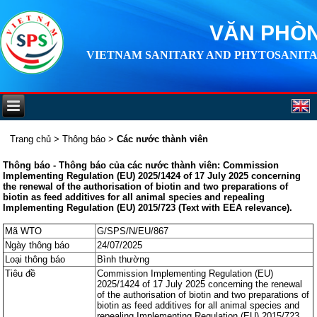
VĂN PHÒN
VIETNAM SANITARY AND PHYTOSANITA
Trang chủ
>
Thông báo
>
Các nước thành viên
Thông báo - Thông báo của các nước thành viên: Commission
Implementing Regulation (EU) 2025/1424 of 17 July 2025 concerning
the renewal of the authorisation of biotin and two preparations of
biotin as feed additives for all animal species and repealing
Implementing Regulation (EU) 2015/723 (Text with EEA relevance).
Mã WTO
G/SPS/N/EU/867
Ngày thông báo
24/07/2025
Loại thông báo
Bình thường
Tiêu đề
Commission Implementing Regulation (EU)
2025/1424 of 17 July 2025 concerning the renewal
of the authorisation of biotin and two preparations of
biotin as feed additives for all animal species and
repealing Implementing Regulation (EU) 2015/723