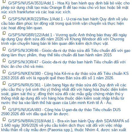
G/SPS/N/USA/3531/Add.1 - Hoa Kỳ ban hành quy định bãi bỏ việc cho
phép sử dụng chất tạo màu Orange B để tạo màu cho vỏ bọc hoặc bề mặt
xúc xích frankfurter và các loại xúc xích.
G/SPS/N/UKR/223/Rev.1/Add.1 - U-crai-na ban hành Quy định về yêu
cầu bảo đảm phúc lợi động vật trong quá trình vận chuyển và thực hiện
các hoạt động liên quan.
G/SPS/N/GBR/122/Add.1 - Vương quốc Anh thông báo thay đổi ngày
áp dụng Quy định sửa đổi năm 2026 về Khung Windsor đối với Chương
trình vận chuyển hàng bán lẻ liên quan đến kiểm dịch thực vật.
G/SPS/N/JOR/46 - Gioóc-đa-ni dự thảo sửa đổi Tiêu chuẩn đối với gạo
dùng làm thực phẩm, thay thế tiêu chuẩn đã ban hành năm 2015
G/SPS/N/JOR/47 - Gioóc-đa-ni dự thảo ban hành Tiêu chuẩn đối với
thức ăn cho chó và mèo.
G/SPS/N/KEN/380 - Cộng hòa Kê-ni-a dự thảo sửa đổi Tiêu chuẩn KS
2263:2016 đối với lá nguyệt quế theo Bản sửa đổi số 1 năm 2026.
G/SPS/N/RUS/361 - Liên bang Nga dự thảo sửa đổi Quy định về các
yêu cầu thú y (vệ sinh thú y) thống nhất đối với hàng hóa thuộc diện kiểm
soát, giám sát thú y; đồng thời sửa đổi các mẫu giấy chứng nhận thú y
thống nhất áp dụng đối với hàng hóa thuộc diện kiểm soát nhập khẩu từ
nước thứ ba vào lãnh thổ hải quan của Liên minh Kinh tế Á - Âu.
G/SPS/N/UGA/493 - Cộng hòa U-gan-đa dự thảo Tiêu chuẩn DUS
2590:2026 đối với dầu quả bơ ăn được.
G/SPS/N/BRA/2318/Add.1 - Bra-xin ban hành Quy định SDA/MAPA số
1.640 ngày 30/6/2026 về yêu cầu kiểm dịch thực vật đối với việc nhập
khẩu thân rễ cây mẫu đơn (Paeonia spp.), thuộc Nhóm 4, được sản xuất