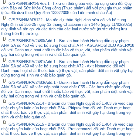
G/SPS/N/ISR/14/Rev.1 - I-xra-en thông báo việc áp dụng sửa đổi Quy
định Bảo vệ Sức khỏe Cộng đồng (Thực phẩm) đối với phụ gia thực phẩm.
(sửa đổi dựa theo Quy định 1333/2008 của Liên minh châu Âu)
G/SPS/N/MAR/122 - Ma-rốc dự thảo Nghị định sửa đổi và bổ sung
Nghị định số 356-25 ngày 12 tháng Chaabane năm 1446 (ngày 11/02/2025)
quy định về tên gọi và đặc tính của các loại nước xốt (nước chấm) lưu
thông trên thị trường.
G/SPS/N/BRA/2480/Add.1 - Bra-xin ban hành Hướng dẫn quy phạm
ANVISA số 460 về việc bổ sung hoạt chất A74 - ASCAROSÍDEO ASCR#18
đối với Danh mục hoạt chất thuốc bảo vệ thực vật, sản phẩm diệt sinh vật
gây hại dùng trong vệ sinh và chất bảo quản gỗ.
G/SPS/N/BRA/2481/Add.1 - Bra-xin ban hành Hướng dẫn quy phạm
ANVISA số 459 về việc bổ sung hoạt chất A72 - Axit Nonanoic đối với
Danh mục hoạt chất thuốc bảo vệ thực vật, sản phẩm diệt sinh vật gây hại
dùng trong vệ sinh và chất bảo quản gỗ.
G/SPS/N/BRA/2483/Add.1 - Bra-xin ban hành Hướng dẫn quy phạm
ANVISA số 461 về việc cập nhật hoạt chất C55 - Các hợp chất gốc đồng
đối với Danh mục hoạt chất thuốc bảo vệ thực vật, sản phẩm diệt sinh vật
gây hại dùng trong vệ sinh và chất bảo quản gỗ.
G/SPS/N/BRA/2514 - Bra-xin dự thảo Nghị quyết số 1.403 về việc cập
nhật chuyên luận của hoạt chất P34 - Piriproxifem đối với Danh mục hoạt
chất thuốc bảo vệ thực vật, sản phẩm diệt sinh vật gây hại dùng trong vệ
sinh và chất bảo quản gỗ.
G/SPS/N/BRA/2515 - Bra-xin dự thảo Nghị quyết số 1.404 về việc cập
nhật chuyên luận của hoạt chất P53 - Protioconazol đối với Danh mục hoạt
chất thuốc bảo vệ thực vật, sản phẩm diệt sinh vật gây hại dùng trong vệ