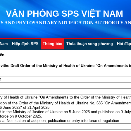
VĂN PHÒNG SPS VIỆT NAM
Y AND PHYTOSANITARY NOTIFICATION AUTHORITY AN
 Nam
Hiệp định SPS
Thông báo
Thỏa thuận song phương
Hỏi đáp
iên
ên: Draft Order of the Ministry of Health of Ukraine "On Amendments to 
1
try of Health of Ukraine "On Amendments to the Order of the Ministry of Heal
ption of the Order of the Ministry of Health of Ukraine No. 685 "On Amendments
6 June 2022" of 21 April 2025.
 in the Ministry of Justice of Ukraine on 5 June 2025 and published on 9 Jul
o force on 9 October 2025.
 Notification of adoption, publication or entry into force of regulation