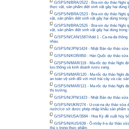
G/SPS/N/BRA/2522 - Bra-xin dự thảo Nghị quy
thực vật, sản phẩm diệt sinh vật gây hại dùng 
G/SPS/N/BRA/2523 - Bra-xin dự thảo Nghị qu
vật, sản phẩm diệt sinh vật gây hại dùng trong
G/SPS/N/BRA/2525 - Bra-xin dự thảo Nghị qu
vật, sản phẩm diệt sinh vật gây hại dùng trong
G/SPS/N/CAN/1587/Add.1 - Ca-na-đa thông bá
nhau.
G/SPS/N/JPN/1424 - Nhật Bản dự thảo sửa đổ
G/SPS/N/KOR/850 - Hàn Quốc dự thảo sửa đổ
G/SPS/N/MAR/119 - Ma-rốc dự thảo Nghị định
lưu thông và kinh doanh rượu vang.
G/SPS/N/MAR/120 - Ma-rốc dự thảo Nghị địn
an toàn vệ sinh đối với mứt trái cây và các sả
G/SPS/N/MAR/121 - Ma-rốc dự thảo Nghị định 
thị trường.
G/SPS/N/JPN/1423 - Nhật Bản dự thảo sửa đổ
G/SPS/N/UKR/274 - U-crai-na dự thảo sửa đổ
nước/cơ sở được phép nhập khẩu sản phẩm và
G/SPS/N/USA/3584 - Hoa Kỳ đề xuất hủy bỏ 
G/SPS/N/AUS/639 - Ô-xtrây-li-a dự thảo sửa
thú y trong thực phẩm.