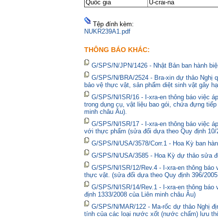
Quốc gia
U-crai-na
Tệp đính kèm:
NUKR239A1.pdf
THÔNG BÁO KHÁC:
G/SPS/N/JPN/1426 - Nhật Bản ban hành biện
G/SPS/N/BRA/2524 - Bra-xin dự thảo Nghị qu
bảo vệ thực vật, sản phẩm diệt sinh vật gây hạ
G/SPS/N/ISR/16 - I-xra-en thông báo việc 
trong dụng cụ, vật liệu bao gói, chứa đựng tiế
minh châu Âu).
G/SPS/N/ISR/17 - I-xra-en thông báo việc á
với thực phẩm (sửa đổi dựa theo Quy định 10/
G/SPS/N/USA/3578/Corr.1 - Hoa Kỳ ban hành 
G/SPS/N/USA/3585 - Hoa Kỳ dự thảo sửa đổi 
G/SPS/N/ISR/12/Rev.4 - I-xra-en thông báo
thực vật. (sửa đổi dựa theo Quy định 396/2005
G/SPS/N/ISR/14/Rev.1 - I-xra-en thông báo
định 1333/2008 của Liên minh châu Âu)
G/SPS/N/MAR/122 - Ma-rốc dự thảo Nghị định
tính của các loại nước xốt (nước chấm) lưu thô