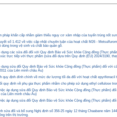
 pháp khẩn cấp nhằm giảm thiểu nguy cơ xâm nhập của tuyến trùng nốt sưng
yết số 1.412 về việc cập nhật chuyên luận của hoạt chất M26 - Metsulfurom
i dùng trong vệ sinh và chất bảo quản gỗ.
áp dụng các sửa đổi đối với Quy định Bảo vệ Sức khỏe Cộng đồng (Thực phẩm
p xúc trực tiếp với thực phẩm (sửa đổi dựa trên Quy định (EU) 2024/3190, th
p dụng sửa đổi Quy định Bảo vệ Sức khỏe Cộng đồng (Thực phẩm) đối với cá
2011 của Liên minh châu Âu)
quy định đính chính về mức dư lượng tối đa đối với hoạt chất epyrifenacil 
quy định về phụ gia thực phẩm nhằm cho phép sử dụng ethyl cellulose tron
 việc áp dụng sửa đổi Quy định Bảo vệ Sức khỏe Cộng đồng (Thực phẩm) đối
 của Liên minh châu Âu)
 việc áp dụng sửa đổi Quy định Bảo vệ Sức khỏe Cộng đồng (Thực phẩm) đối
 sửa đổi và bổ sung Nghị định số 356-25 ngày 12 tháng Chaabane năm 1446 
ng trên thị trường.