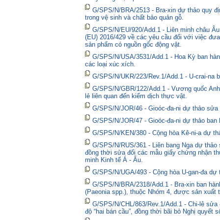
G/SPS/N/BRA/2513 - Bra-xin dự thảo quy địn
trong vệ sinh và chất bảo quản gỗ.
G/SPS/N/EU/920/Add.1 - Liên minh châu Âu 
(EU) 2016/429 về các yêu cầu đối với việc đưa
sản phẩm có nguồn gốc động vật.
G/SPS/N/USA/3531/Add.1 - Hoa Kỳ ban hành 
các loại xúc xích.
G/SPS/N/UKR/223/Rev.1/Add.1 - U-crai-na ba
G/SPS/N/GBR/122/Add.1 - Vương quốc Anh t
lẻ liên quan đến kiểm dịch thực vật.
G/SPS/N/JOR/46 - Gioóc-đa-ni dự thảo sửa đ
G/SPS/N/JOR/47 - Gioóc-đa-ni dự thảo ban 
G/SPS/N/KEN/380 - Cộng hòa Kê-ni-a dự thả
G/SPS/N/RUS/361 - Liên bang Nga dự thảo sửa
đồng thời sửa đổi các mẫu giấy chứng nhận thú
minh Kinh tế Á - Âu.
G/SPS/N/UGA/493 - Cộng hòa U-gan-đa dự t
G/SPS/N/BRA/2318/Add.1 - Bra-xin ban hành
(Paeonia spp.), thuộc Nhóm 4, được sản xuất t
G/SPS/N/CHL/863/Rev.1/Add.1 - Chi-lê sửa đổ
độ “hai bán cầu”, đồng thời bãi bỏ Nghị quyết 