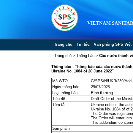
VIETNAM SANITAR
Trang chủ
Tin tức
Văn phòng SPS Việt
Trang chủ
>
Thông báo
>
Các nước thành v
Thông báo - Thông báo của các nước thành vi
Ukraine No. 1084 of 26 June 2022"
Mã WTO
G/SPS/N/UKR/239/Add.
Ngày thông báo
29/07/2025
Loại thông báo
Bình thường
Tiêu đề
Draft Order of the Minis
Tóm tắt
Ukraine notifies the ado
Ukraine No. 1084 of of 2
The Order was registered
The Order will enter int
This addendum concerns a:
Sản phẩm