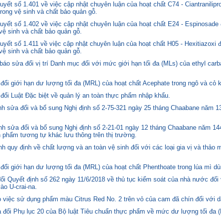
ết số 1.401 về việc cập nhật chuyên luận của hoạt chất C74 - Ciantranilipr
trong vệ sinh và chất bảo quản gỗ.
yết số 1.402 về việc cập nhật chuyên luận của hoạt chất E24 - Espinosade 
 vệ sinh và chất bảo quản gỗ.
yết số 1.411 về việc cập nhật chuyên luận của hoạt chất H05 - Hexitiazoxi 
 vệ sinh và chất bảo quản gỗ.
o sửa đổi vị trí Danh mục đối với mức giới hạn tối đa (MLs) của ethyl carb
i giới hạn dư lượng tối đa (MRL) của hoạt chất Acephate trong ngô và cỏ k
i Luật Đặc biệt về quản lý an toàn thực phẩm nhập khẩu.
 sửa đổi và bổ sung Nghị định số 2-75-321 ngày 25 tháng Chaabane năm 1397
h sửa đổi và bổ sung Nghị định số 2-21-01 ngày 12 tháng Chaabane năm 144
n phẩm tương tự khác lưu thông trên thị trường.
quy định về chất lượng và an toàn vệ sinh đối với các loại gia vị và thảo 
i giới hạn dư lượng tối đa (MRL) của hoạt chất Phenthoate trong lúa mì dù
i Quyết định số 262 ngày 11/6/2018 về thủ tục kiểm soát của nhà nước đối
o U-crai-na.
việc sử dụng phẩm màu Citrus Red No. 2 trên vỏ của cam đã chín đối với d
 đổi Phụ lục 20 của Bộ luật Tiêu chuẩn thực phẩm về mức dư lượng tối đa (