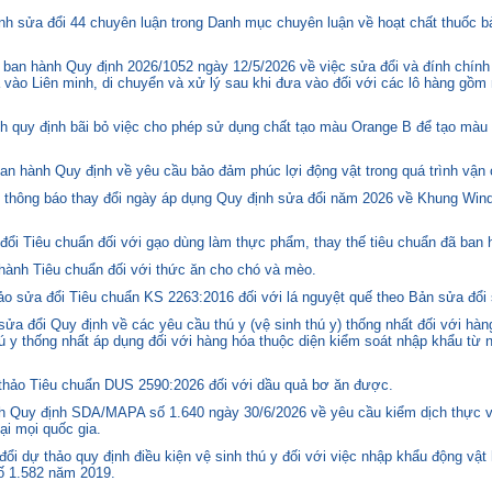
h sửa đổi 44 chuyên luận trong Danh mục chuyên luận về hoạt chất thuốc bả
ban hành Quy định 2026/1052 ngày 12/5/2026 về việc sửa đổi và đính chính
 vào Liên minh, di chuyển và xử lý sau khi đưa vào đối với các lô hàng gồm 
quy định bãi bỏ việc cho phép sử dụng chất tạo màu Orange B để tạo màu c
n hành Quy định về yêu cầu bảo đảm phúc lợi động vật trong quá trình vận c
hông báo thay đổi ngày áp dụng Quy định sửa đổi năm 2026 về Khung Winds
ổi Tiêu chuẩn đối với gạo dùng làm thực phẩm, thay thế tiêu chuẩn đã ban
hành Tiêu chuẩn đối với thức ăn cho chó và mèo.
o sửa đổi Tiêu chuẩn KS 2263:2016 đối với lá nguyệt quế theo Bản sửa đổi
 đổi Quy định về các yêu cầu thú y (vệ sinh thú y) thống nhất đối với hàng
 y thống nhất áp dụng đối với hàng hóa thuộc diện kiểm soát nhập khẩu từ n
hảo Tiêu chuẩn DUS 2590:2026 đối với dầu quả bơ ăn được.
 Quy định SDA/MAPA số 1.640 ngày 30/6/2026 về yêu cầu kiểm dịch thực vậ
ại mọi quốc gia.
i dự thảo quy định điều kiện vệ sinh thú y đối với việc nhập khẩu động vật
số 1.582 năm 2019.