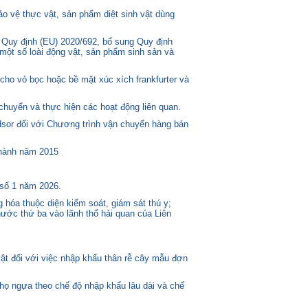
o vệ thực vật, sản phẩm diệt sinh vật dùng
 Quy định (EU) 2020/692, bổ sung Quy định
một số loài động vật, sản phẩm sinh sản và
ho vỏ bọc hoặc bề mặt xúc xích frankfurter và
huyển và thực hiện các hoạt động liên quan.
or đối với Chương trình vận chuyển hàng bán
 hành năm 2015
 số 1 năm 2026.
 hóa thuộc diện kiểm soát, giám sát thú y;
ước thứ ba vào lãnh thổ hải quan của Liên
t đối với việc nhập khẩu thân rễ cây mẫu đơn
 họ ngựa theo chế độ nhập khẩu lâu dài và chế