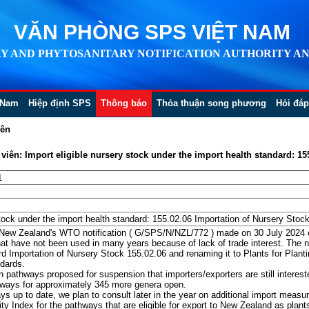
VĂN PHÒNG SPS VIỆT NAM
Y AND PHYTOSANITARY NOTIFICATION AUTHORITY AN
 Nam
Hiệp định SPS
Thông báo
Thỏa thuận song phương
Hỏi đáp
iên
ên: Import eligible nursery stock under the import health standard: 155
1
stock under the import health standard: 155.02.06 Importation of Nursery Stock
New Zealand's WTO notification ( G/SPS/N/NZL/772 ) made on 30 July 2024 
at have not been used in many years because of lack of trade interest. The no
rd Importation of Nursery Stock 155.02.06 and renaming it to Plants for Planti
dards.
pathways proposed for suspension that importers/exporters are still interest
thways for approximately 345 more genera open.
ys up to date, we plan to consult later in the year on additional import measur
y Index for the pathways that are eligible for export to New Zealand as plants