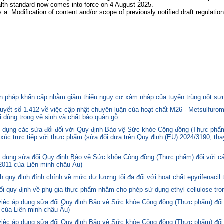
th standard now comes into force on 4 August 2025.
: Modification of content and/or scope of previously notified draft regulation
 pháp khẩn cấp nhằm giảm thiểu nguy cơ xâm nhập của tuyến trùng nốt sưng
yết số 1.412 về việc cập nhật chuyên luận của hoạt chất M26 - Metsulfurom
i dùng trong vệ sinh và chất bảo quản gỗ.
áp dụng các sửa đổi đối với Quy định Bảo vệ Sức khỏe Cộng đồng (Thực phẩm
p xúc trực tiếp với thực phẩm (sửa đổi dựa trên Quy định (EU) 2024/3190, th
p dụng sửa đổi Quy định Bảo vệ Sức khỏe Cộng đồng (Thực phẩm) đối với cá
2011 của Liên minh châu Âu)
quy định đính chính về mức dư lượng tối đa đối với hoạt chất epyrifenacil 
quy định về phụ gia thực phẩm nhằm cho phép sử dụng ethyl cellulose tron
 việc áp dụng sửa đổi Quy định Bảo vệ Sức khỏe Cộng đồng (Thực phẩm) đối
 của Liên minh châu Âu)
 việc áp dụng sửa đổi Quy định Bảo vệ Sức khỏe Cộng đồng (Thực phẩm) đối