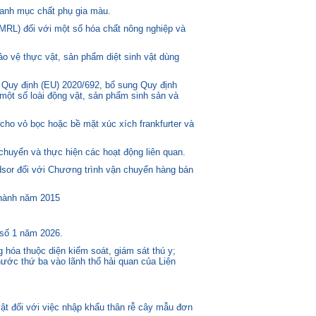
anh mục chất phụ gia màu.
MRL) đối với một số hóa chất nông nghiệp và
o vệ thực vật, sản phẩm diệt sinh vật dùng
 Quy định (EU) 2020/692, bổ sung Quy định
một số loài động vật, sản phẩm sinh sản và
ho vỏ bọc hoặc bề mặt xúc xích frankfurter và
huyển và thực hiện các hoạt động liên quan.
or đối với Chương trình vận chuyển hàng bán
 hành năm 2015
 số 1 năm 2026.
 hóa thuộc diện kiểm soát, giám sát thú y;
ước thứ ba vào lãnh thổ hải quan của Liên
t đối với việc nhập khẩu thân rễ cây mẫu đơn