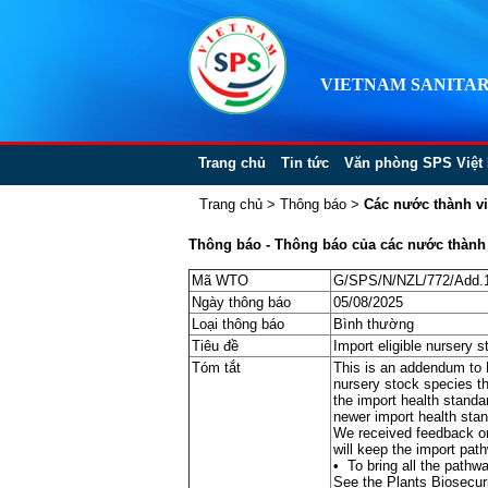
VIETNAM SANITAR
Trang chủ
Tin tức
Văn phòng SPS Việt
Trang chủ
>
Thông báo
>
Các nước thành v
Thông báo - Thông báo của các nước thành vi
Mã WTO
G/SPS/N/NZL/772/Add.
Ngày thông báo
05/08/2025
Loại thông báo
Bình thường
Tiêu đề
Import eligible nursery 
Tóm tắt
This is an addendum to 
nursery stock species th
the import health standa
newer import health stan
We received feedback on 
will keep the import pa
• To bring all the pathwa
See the Plants Biosecurit