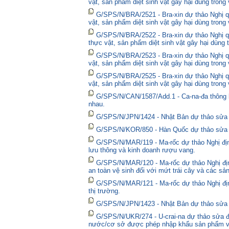
vật, sản phẩm diệt sinh vật gây hại dùng trong
G/SPS/N/BRA/2521 - Bra-xin dự thảo Nghị qu
vật, sản phẩm diệt sinh vật gây hại dùng trong
G/SPS/N/BRA/2522 - Bra-xin dự thảo Nghị quy
thực vật, sản phẩm diệt sinh vật gây hại dùng 
G/SPS/N/BRA/2523 - Bra-xin dự thảo Nghị qu
vật, sản phẩm diệt sinh vật gây hại dùng trong
G/SPS/N/BRA/2525 - Bra-xin dự thảo Nghị qu
vật, sản phẩm diệt sinh vật gây hại dùng trong
G/SPS/N/CAN/1587/Add.1 - Ca-na-đa thông bá
nhau.
G/SPS/N/JPN/1424 - Nhật Bản dự thảo sửa đổ
G/SPS/N/KOR/850 - Hàn Quốc dự thảo sửa đổ
G/SPS/N/MAR/119 - Ma-rốc dự thảo Nghị định
lưu thông và kinh doanh rượu vang.
G/SPS/N/MAR/120 - Ma-rốc dự thảo Nghị địn
an toàn vệ sinh đối với mứt trái cây và các sả
G/SPS/N/MAR/121 - Ma-rốc dự thảo Nghị định 
thị trường.
G/SPS/N/JPN/1423 - Nhật Bản dự thảo sửa đổ
G/SPS/N/UKR/274 - U-crai-na dự thảo sửa đổ
nước/cơ sở được phép nhập khẩu sản phẩm và