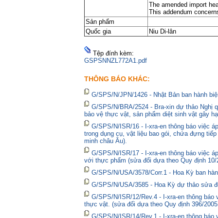
The amended import heal
This addendum concerns a
Sản phẩm
Quốc gia
Niu Di-lân
Tệp đính kèm:
GSPSNNZL772A1.pdf
THÔNG BÁO KHÁC:
G/SPS/N/JPN/1426 - Nhật Bản ban hành biện
G/SPS/N/BRA/2524 - Bra-xin dự thảo Nghị qu
bảo vệ thực vật, sản phẩm diệt sinh vật gây hạ
G/SPS/N/ISR/16 - I-xra-en thông báo việc 
trong dụng cụ, vật liệu bao gói, chứa đựng tiế
minh châu Âu).
G/SPS/N/ISR/17 - I-xra-en thông báo việc á
với thực phẩm (sửa đổi dựa theo Quy định 10/
G/SPS/N/USA/3578/Corr.1 - Hoa Kỳ ban hành 
G/SPS/N/USA/3585 - Hoa Kỳ dự thảo sửa đổi 
G/SPS/N/ISR/12/Rev.4 - I-xra-en thông báo
thực vật. (sửa đổi dựa theo Quy định 396/2005
G/SPS/N/ISR/14/Rev.1 - I-xra-en thông báo