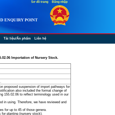
Sơ đồ trang
Đăng nhập
D ENQUIRY POINT
Tài liệu/Ấn phẩm
Liên hệ
.02.06 Importation of Nursery Stock.
.
on proposed suspension of import pathways for
tification also included the format change of
ng 155.02.06 to reflect terminology used in our
ed in using. Therefore, we have reviewed and
es for up to 45 of those genera.
 for planting (nursery stock).