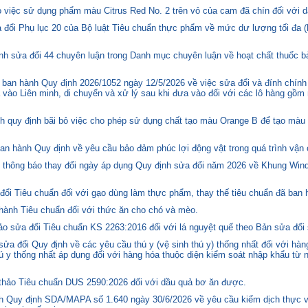
việc sử dụng phẩm màu Citrus Red No. 2 trên vỏ của cam đã chín đối với d
 đổi Phụ lục 20 của Bộ luật Tiêu chuẩn thực phẩm về mức dư lượng tối đa (
h sửa đổi 44 chuyên luận trong Danh mục chuyên luận về hoạt chất thuốc bả
ban hành Quy định 2026/1052 ngày 12/5/2026 về việc sửa đổi và đính chính
 vào Liên minh, di chuyển và xử lý sau khi đưa vào đối với các lô hàng gồm 
quy định bãi bỏ việc cho phép sử dụng chất tạo màu Orange B để tạo màu c
n hành Quy định về yêu cầu bảo đảm phúc lợi động vật trong quá trình vận c
hông báo thay đổi ngày áp dụng Quy định sửa đổi năm 2026 về Khung Winds
ổi Tiêu chuẩn đối với gạo dùng làm thực phẩm, thay thế tiêu chuẩn đã ban
hành Tiêu chuẩn đối với thức ăn cho chó và mèo.
o sửa đổi Tiêu chuẩn KS 2263:2016 đối với lá nguyệt quế theo Bản sửa đổi
 đổi Quy định về các yêu cầu thú y (vệ sinh thú y) thống nhất đối với hàng
 y thống nhất áp dụng đối với hàng hóa thuộc diện kiểm soát nhập khẩu từ n
hảo Tiêu chuẩn DUS 2590:2026 đối với dầu quả bơ ăn được.
 Quy định SDA/MAPA số 1.640 ngày 30/6/2026 về yêu cầu kiểm dịch thực vậ