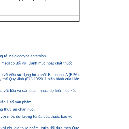
 rễ Meloidogyne enterolobii.
 metílico đối với Danh mục hoạt chất thuốc
) về việc sử dụng hợp chất Bisphenol A (BPA)
ay thế Quy định (EU) 10/2011 hiện hành của Liên
c vật liệu và sản phẩm nhựa dự kiến tiếp xúc
trên 1 số sản phẩm.
g thức ăn chăn nuôi.
 với mức dư lượng tối đa của thuốc bảo vệ
 với phụ gia thực phẩm. (sửa đổi dựa theo Quy