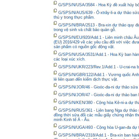
G/SPS/N/USA/3584 - Hoa Kỳ đề xuất hủy bỏ 
G/SPS/N/AUS/639 - Ô-xtrây-li-a dự thảo sửa
thú y trong thực phẩm.
G/SPS/N/BRA/2513 - Bra-xin dự thảo quy địn
trong vệ sinh và chất bảo quản gỗ.
G/SPS/N/EU/920/Add.1 - Liên minh châu Âu 
(EU) 2016/429 về các yêu cầu đối với việc đưa
sản phẩm có nguồn gốc động vật.
G/SPS/N/USA/3531/Add.1 - Hoa Kỳ ban hành 
các loại xúc xích.
G/SPS/N/UKR/223/Rev.1/Add.1 - U-crai-na ba
G/SPS/N/GBR/122/Add.1 - Vương quốc Anh t
lẻ liên quan đến kiểm dịch thực vật.
G/SPS/N/JOR/46 - Gioóc-đa-ni dự thảo sửa đ
G/SPS/N/JOR/47 - Gioóc-đa-ni dự thảo ban 
G/SPS/N/KEN/380 - Cộng hòa Kê-ni-a dự thả
G/SPS/N/RUS/361 - Liên bang Nga dự thảo sửa
đồng thời sửa đổi các mẫu giấy chứng nhận thú
minh Kinh tế Á - Âu.
G/SPS/N/UGA/493 - Cộng hòa U-gan-đa dự t
G/SPS/N/BRA/2318/Add.1 - Bra-xin ban hành