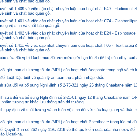
 vệ sinh và chất bảo quản gỗ.
yết số 1.409 về việc cập nhật chuyên luận của hoạt chất F49 - Fludioxonil 
 vệ sinh và chất bảo quản gỗ.
ết số 1.401 về việc cập nhật chuyên luận của hoạt chất C74 - Ciantranilipr
trong vệ sinh và chất bảo quản gỗ.
yết số 1.402 về việc cập nhật chuyên luận của hoạt chất E24 - Espinosade 
 vệ sinh và chất bảo quản gỗ.
yết số 1.411 về việc cập nhật chuyên luận của hoạt chất H05 - Hexitiazoxi 
 vệ sinh và chất bảo quản gỗ.
o sửa đổi vị trí Danh mục đối với mức giới hạn tối đa (MLs) của ethyl carb
i giới hạn dư lượng tối đa (MRL) của hoạt chất Acephate trong ngô và cỏ k
i Luật Đặc biệt về quản lý an toàn thực phẩm nhập khẩu.
 sửa đổi và bổ sung Nghị định số 2-75-321 ngày 25 tháng Chaabane năm 1397
h sửa đổi và bổ sung Nghị định số 2-21-01 ngày 12 tháng Chaabane năm 144
n phẩm tương tự khác lưu thông trên thị trường.
quy định về chất lượng và an toàn vệ sinh đối với các loại gia vị và thảo 
i giới hạn dư lượng tối đa (MRL) của hoạt chất Phenthoate trong lúa mì dù
i Quyết định số 262 ngày 11/6/2018 về thủ tục kiểm soát của nhà nước đối
o U-crai-na.