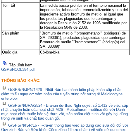
Tóm tắt
La medida busca prohibir en el territorio nacional la
importación, fabricación, comercialización y uso del
ingrediente activo bromuro de metilo, al igual que
los productos plaguicidas que lo contengan y
derogar la Resolución 2152 de 1996 modificada por
la Resolución 5049 de 2008.
Sản phẩm
"Bromuro de metilo ""bromometano"" (código(s) del
SA: 290361); productos plaguicidas que contengan
Bromuro de metilo ""bromometano"" (código(s) del
SA: 38089)"
Quốc gia
Cô-lôm-bi-a
Tệp đính kèm:
GSPSNCOL394.pdf
THÔNG BÁO KHÁC:
G/SPS/N/JPN/1426 - Nhật Bản ban hành biện pháp khẩn cấp nhằm
giảm thiểu nguy cơ xâm nhập của tuyến trùng nốt sưng rễ Meloidogyne
enterolobii.
G/SPS/N/BRA/2524 - Bra-xin dự thảo Nghị quyết số 1.412 về việc cập
nhật chuyên luận của hoạt chất M26 - Metsulfurom metílico đối với Danh
mục hoạt chất thuốc bảo vệ thực vật, sản phẩm diệt sinh vật gây hại dùng
trong vệ sinh và chất bảo quản gỗ.
G/SPS/N/ISR/16 - I-xra-en thông báo việc áp dụng các sửa đổi đối với
Quy định Bảo vệ Sức khỏe Cộng đồng (Thực phẩm) về việc sử dụng hợp