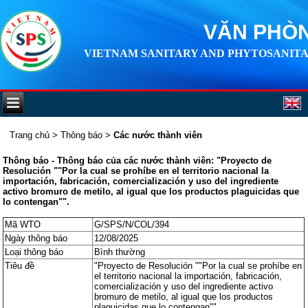
VĂN PHÒN
VIETNAM SANITARY AND PHYTOSANITA
Trang chủ
>
Thông báo
>
Các nước thành viên
Thông báo - Thông báo của các nước thành viên: "Proyecto de
Resolución ""Por la cual se prohíbe en el territorio nacional la
importación, fabricación, comercialización y uso del ingrediente
activo bromuro de metilo, al igual que los productos plaguicidas que
lo contengan"".
Mã WTO
G/SPS/N/COL/394
Ngày thông báo
12/08/2025
Loại thông báo
Bình thường
Tiêu đề
"Proyecto de Resolución ""Por la cual se prohíbe en
el territorio nacional la importación, fabricación,
comercialización y uso del ingrediente activo
bromuro de metilo, al igual que los productos
plaguicidas que lo contengan"".