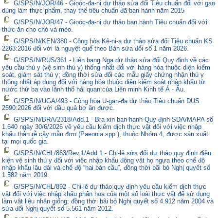
G/SPS/N/JOR/46 - Gioóc-đa-ni dự thảo sửa đổi Tiêu chuẩn đối với gạo
dùng làm thực phẩm, thay thế tiêu chuẩn đã ban hành năm 2015
G/SPS/N/JOR/47 - Gioóc-đa-ni dự thảo ban hành Tiêu chuẩn đối với
thức ăn cho chó và mèo.
G/SPS/N/KEN/380 - Cộng hòa Kê-ni-a dự thảo sửa đổi Tiêu chuẩn KS
2263:2016 đối với lá nguyệt quế theo Bản sửa đổi số 1 năm 2026.
G/SPS/N/RUS/361 - Liên bang Nga dự thảo sửa đổi Quy định về các
yêu cầu thú y (vệ sinh thú y) thống nhất đối với hàng hóa thuộc diện kiểm
soát, giám sát thú y; đồng thời sửa đổi các mẫu giấy chứng nhận thú y
thống nhất áp dụng đối với hàng hóa thuộc diện kiểm soát nhập khẩu từ
nước thứ ba vào lãnh thổ hải quan của Liên minh Kinh tế Á - Âu.
G/SPS/N/UGA/493 - Cộng hòa U-gan-đa dự thảo Tiêu chuẩn DUS
2590:2026 đối với dầu quả bơ ăn được.
G/SPS/N/BRA/2318/Add.1 - Bra-xin ban hành Quy định SDA/MAPA số
1.640 ngày 30/6/2026 về yêu cầu kiểm dịch thực vật đối với việc nhập
khẩu thân rễ cây mẫu đơn (Paeonia spp.), thuộc Nhóm 4, được sản xuất
tại mọi quốc gia.
G/SPS/N/CHL/863/Rev.1/Add.1 - Chi-lê sửa đổi dự thảo quy định điều
kiện vệ sinh thú y đối với việc nhập khẩu động vật họ ngựa theo chế độ
nhập khẩu lâu dài và chế độ “hai bán cầu”, đồng thời bãi bỏ Nghị quyết số
1.582 năm 2019.
G/SPS/N/CHL/892 - Chi-lê dự thảo quy định yêu cầu kiểm dịch thực
vật đối với việc nhập khẩu phấn hoa của một số loài thực vật để sử dụng
làm vật liệu nhân giống; đồng thời bãi bỏ Nghị quyết số 4.912 năm 2004 và
sửa đổi Nghị quyết số 5.561 năm 2012.