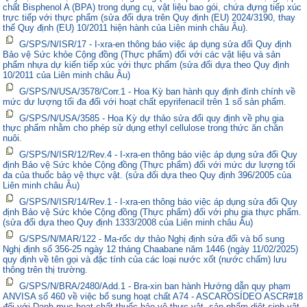
chất Bisphenol A (BPA) trong dụng cụ, vật liệu bao gói, chứa đựng tiếp xúc
trực tiếp với thực phẩm (sửa đổi dựa trên Quy định (EU) 2024/3190, thay
thế Quy định (EU) 10/2011 hiện hành của Liên minh châu Âu).
G/SPS/N/ISR/17 - I-xra-en thông báo việc áp dụng sửa đổi Quy định
Bảo vệ Sức khỏe Cộng đồng (Thực phẩm) đối với các vật liệu và sản
phẩm nhựa dự kiến tiếp xúc với thực phẩm (sửa đổi dựa theo Quy định
10/2011 của Liên minh châu Âu)
G/SPS/N/USA/3578/Corr.1 - Hoa Kỳ ban hành quy định đính chính về
mức dư lượng tối đa đối với hoạt chất epyrifenacil trên 1 số sản phẩm.
G/SPS/N/USA/3585 - Hoa Kỳ dự thảo sửa đổi quy định về phụ gia
thực phẩm nhằm cho phép sử dụng ethyl cellulose trong thức ăn chăn
nuôi.
G/SPS/N/ISR/12/Rev.4 - I-xra-en thông báo việc áp dụng sửa đổi Quy
định Bảo vệ Sức khỏe Cộng đồng (Thực phẩm) đối với mức dư lượng tối
đa của thuốc bảo vệ thực vật. (sửa đổi dựa theo Quy định 396/2005 của
Liên minh châu Âu)
G/SPS/N/ISR/14/Rev.1 - I-xra-en thông báo việc áp dụng sửa đổi Quy
định Bảo vệ Sức khỏe Cộng đồng (Thực phẩm) đối với phụ gia thực phẩm.
(sửa đổi dựa theo Quy định 1333/2008 của Liên minh châu Âu)
G/SPS/N/MAR/122 - Ma-rốc dự thảo Nghị định sửa đổi và bổ sung
Nghị định số 356-25 ngày 12 tháng Chaabane năm 1446 (ngày 11/02/2025)
quy định về tên gọi và đặc tính của các loại nước xốt (nước chấm) lưu
thông trên thị trường.
G/SPS/N/BRA/2480/Add.1 - Bra-xin ban hành Hướng dẫn quy phạm
ANVISA số 460 về việc bổ sung hoạt chất A74 - ASCAROSÍDEO ASCR#18
đối với Danh mục hoạt chất thuốc bảo vệ thực vật, sản phẩm diệt sinh vật