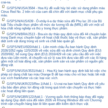
crai-na.
G/SPS/N/USA/3584 - Hoa Kỳ đề xuất hủy bỏ việc sử dụng phẩm màu
Citrus Red No. 2 trên vỏ của cam đã chín đối với danh mục chất phụ gia
màu.
G/SPS/N/AUS/639 - Ô-xtrây-li-a dự thảo sửa đổi Phụ lục 20 của Bộ
luật Tiêu chuẩn thực phẩm về mức dư lượng tối đa (MRL) đối với một số
hóa chất nông nghiệp và thú y trong thực phẩm.
G/SPS/N/BRA/2513 - Bra-xin dự thảo quy định sửa đổi 44 chuyên luận
trong Danh mục chuyên luận về hoạt chất thuốc bảo vệ thực vật, sản phẩm
diệt sinh vật dùng trong vệ sinh và chất bảo quản gỗ.
G/SPS/N/EU/920/Add.1 - Liên minh châu Âu ban hành Quy định
2026/1052 ngày 12/5/2026 về việc sửa đổi và đính chính Quy định (EU)
2020/692, bổ sung Quy định (EU) 2016/429 về các yêu cầu đối với việc
đưa vào Liên minh, di chuyển và xử lý sau khi đưa vào đối với các lô hàng
gồm một số loài động vật, sản phẩm sinh sản và sản phẩm có nguồn gốc
động vật.
G/SPS/N/USA/3531/Add.1 - Hoa Kỳ ban hành quy định bãi bỏ việc cho
phép sử dụng chất tạo màu Orange B để tạo màu cho vỏ bọc hoặc bề mặt
xúc xích frankfurter và các loại xúc xích.
G/SPS/N/UKR/223/Rev.1/Add.1 - U-crai-na ban hành Quy định về yêu
cầu bảo đảm phúc lợi động vật trong quá trình vận chuyển và thực hiện
các hoạt động liên quan.
G/SPS/N/GBR/122/Add.1 - Vương quốc Anh thông báo thay đổi ngày
áp dụng Quy định sửa đổi năm 2026 về Khung Windsor đối với Chương
trình vận chuyển hàng bán lẻ liên quan đến kiểm dịch thực vật.