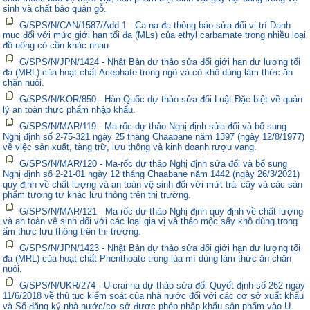
sinh và chất bảo quản gỗ.
G/SPS/N/CAN/1587/Add.1 - Ca-na-đa thông báo sửa đổi vị trí Danh
mục đối với mức giới hạn tối đa (MLs) của ethyl carbamate trong nhiều loại
đồ uống có cồn khác nhau.
G/SPS/N/JPN/1424 - Nhật Bản dự thảo sửa đổi giới hạn dư lượng tối
đa (MRL) của hoạt chất Acephate trong ngô và cỏ khô dùng làm thức ăn
chăn nuôi.
G/SPS/N/KOR/850 - Hàn Quốc dự thảo sửa đổi Luật Đặc biệt về quản
lý an toàn thực phẩm nhập khẩu.
G/SPS/N/MAR/119 - Ma-rốc dự thảo Nghị định sửa đổi và bổ sung
Nghị định số 2-75-321 ngày 25 tháng Chaabane năm 1397 (ngày 12/8/1977)
về việc sản xuất, tàng trữ, lưu thông và kinh doanh rượu vang.
G/SPS/N/MAR/120 - Ma-rốc dự thảo Nghị định sửa đổi và bổ sung
Nghị định số 2-21-01 ngày 12 tháng Chaabane năm 1442 (ngày 26/3/2021)
quy định về chất lượng và an toàn vệ sinh đối với mứt trái cây và các sản
phẩm tương tự khác lưu thông trên thị trường.
G/SPS/N/MAR/121 - Ma-rốc dự thảo Nghị định quy định về chất lượng
và an toàn vệ sinh đối với các loại gia vị và thảo mộc sấy khô dùng trong
ẩm thực lưu thông trên thị trường.
G/SPS/N/JPN/1423 - Nhật Bản dự thảo sửa đổi giới hạn dư lượng tối
đa (MRL) của hoạt chất Phenthoate trong lúa mì dùng làm thức ăn chăn
nuôi.
G/SPS/N/UKR/274 - U-crai-na dự thảo sửa đổi Quyết định số 262 ngày
11/6/2018 về thủ tục kiểm soát của nhà nước đối với các cơ sở xuất khẩu
và Sổ đăng ký nhà nước/cơ sở được phép nhập khẩu sản phẩm vào U-