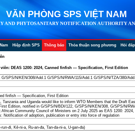
VĂN PHÒNG SPS VIỆT NAM
Y AND PHYTOSANITARY NOTIFICATION AUTHORITY AN
 Nam
Hiệp định SPS
Thông báo
Thỏa thuận song phương
Hỏi đáp
iên
iên: DEAS 1200: 2024, Canned finfish — Specification, First Edition
1 G/SPS/N/KEN/308/Add.1 G/SPS/N/RWA/115/Add.1 G/SPS/N/TZA/380/Add
 finfish — Specification, First Edition
, Tanzania and Uganda would like to inform WTO Members that the Draft Ea
n, First Edition, notified in G/SPS/N/BDI/122, G/SPS/N/KEN/308, G/SPS/N
 African Community Council of Ministers on 2 July 2025 as EAS 1200: 2024, Ca
otification of adoption, publication or entry into force of regulation
un-đi, Kê-ni-a, Ru-an-đa, Tan-da-ni-a, U-gan-đa)