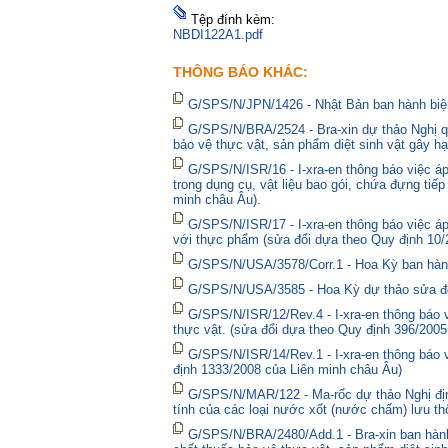
Tệp đính kèm:
NBDI122A1.pdf
THÔNG BÁO KHÁC:
G/SPS/N/JPN/1426 - Nhật Bản ban hành biện
G/SPS/N/BRA/2524 - Bra-xin dự thảo Nghị qu
bảo vệ thực vật, sản phẩm diệt sinh vật gây hạ
G/SPS/N/ISR/16 - I-xra-en thông báo việc 
trong dụng cụ, vật liệu bao gói, chứa đựng tiế
minh châu Âu).
G/SPS/N/ISR/17 - I-xra-en thông báo việc á
với thực phẩm (sửa đổi dựa theo Quy định 10/
G/SPS/N/USA/3578/Corr.1 - Hoa Kỳ ban hành 
G/SPS/N/USA/3585 - Hoa Kỳ dự thảo sửa đổi 
G/SPS/N/ISR/12/Rev.4 - I-xra-en thông báo
thực vật. (sửa đổi dựa theo Quy định 396/2005
G/SPS/N/ISR/14/Rev.1 - I-xra-en thông báo
định 1333/2008 của Liên minh châu Âu)
G/SPS/N/MAR/122 - Ma-rốc dự thảo Nghị định
tính của các loại nước xốt (nước chấm) lưu thô
G/SPS/N/BRA/2480/Add.1 - Bra-xin ban hà