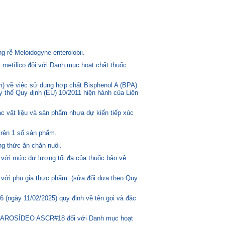
 rễ Meloidogyne enterolobii.
 metílico đối với Danh mục hoạt chất thuốc
) về việc sử dụng hợp chất Bisphenol A (BPA)
ay thế Quy định (EU) 10/2011 hiện hành của Liên
c vật liệu và sản phẩm nhựa dự kiến tiếp xúc
trên 1 số sản phẩm.
g thức ăn chăn nuôi.
 với mức dư lượng tối đa của thuốc bảo vệ
 với phụ gia thực phẩm. (sửa đổi dựa theo Quy
(ngày 11/02/2025) quy định về tên gọi và đặc
ASCAROSÍDEO ASCR#18 đối với Danh mục hoạt