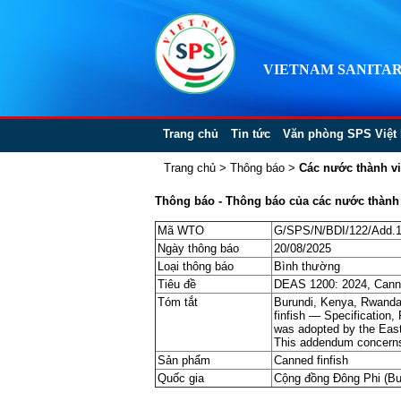
VIETNAM SANITAR
Trang chủ
Tin tức
Văn phòng SPS Việt
Trang chủ
>
Thông báo
>
Các nước thành v
Thông báo - Thông báo của các nước thành v
Mã WTO
G/SPS/N/BDI/122/Add.
Ngày thông báo
20/08/2025
Loại thông báo
Bình thường
Tiêu đề
DEAS 1200: 2024, Canned
Tóm tắt
Burundi, Kenya, Rwanda
finfish — Specificatio
was adopted by the East
This addendum concerns: N
Sản phẩm
Canned finfish
Quốc gia
Cộng đồng Đông Phi (Bu-r