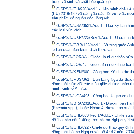
trong vệ sinh và chất bảo quản gỗ.
G/SPS/N/EU/920/Add.1 - Liên minh châu Âu 
(EU) 2016/429 về các yêu cầu đối với việc đưa
sản phẩm có nguồn gốc động vật.
G/SPS/N/USA/3531/Add.1 - Hoa Kỳ ban hành 
các loại xúc xích.
G/SPS/N/UKR/223/Rev.1/Add.1 - U-crai-na ba
G/SPS/N/GBR/122/Add.1 - Vương quốc Anh t
lẻ liên quan đến kiểm dịch thực vật.
G/SPS/N/JOR/46 - Gioóc-đa-ni dự thảo sửa đ
G/SPS/N/JOR/47 - Gioóc-đa-ni dự thảo ban 
G/SPS/N/KEN/380 - Cộng hòa Kê-ni-a dự thả
G/SPS/N/RUS/361 - Liên bang Nga dự thảo sửa
đồng thời sửa đổi các mẫu giấy chứng nhận thú
minh Kinh tế Á - Âu.
G/SPS/N/UGA/493 - Cộng hòa U-gan-đa dự t
G/SPS/N/BRA/2318/Add.1 - Bra-xin ban hành
(Paeonia spp.), thuộc Nhóm 4, được sản xuất t
G/SPS/N/CHL/863/Rev.1/Add.1 - Chi-lê sửa đổ
độ “hai bán cầu”, đồng thời bãi bỏ Nghị quyết 
G/SPS/N/CHL/892 - Chi-lê dự thảo quy định y
đồng thời bãi bỏ Nghị quyết số 4.912 năm 2004