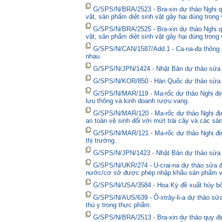
G/SPS/N/BRA/2523 - Bra-xin dự thảo Nghị qu
vật, sản phẩm diệt sinh vật gây hại dùng trong
G/SPS/N/BRA/2525 - Bra-xin dự thảo Nghị qu
vật, sản phẩm diệt sinh vật gây hại dùng trong
G/SPS/N/CAN/1587/Add.1 - Ca-na-đa thông bá
nhau.
G/SPS/N/JPN/1424 - Nhật Bản dự thảo sửa đổ
G/SPS/N/KOR/850 - Hàn Quốc dự thảo sửa đổ
G/SPS/N/MAR/119 - Ma-rốc dự thảo Nghị định
lưu thông và kinh doanh rượu vang.
G/SPS/N/MAR/120 - Ma-rốc dự thảo Nghị địn
an toàn vệ sinh đối với mứt trái cây và các sả
G/SPS/N/MAR/121 - Ma-rốc dự thảo Nghị định 
thị trường.
G/SPS/N/JPN/1423 - Nhật Bản dự thảo sửa đổ
G/SPS/N/UKR/274 - U-crai-na dự thảo sửa đổ
nước/cơ sở được phép nhập khẩu sản phẩm và
G/SPS/N/USA/3584 - Hoa Kỳ đề xuất hủy bỏ 
G/SPS/N/AUS/639 - Ô-xtrây-li-a dự thảo sửa
thú y trong thực phẩm.
G/SPS/N/BRA/2513 - Bra-xin dự thảo quy địn