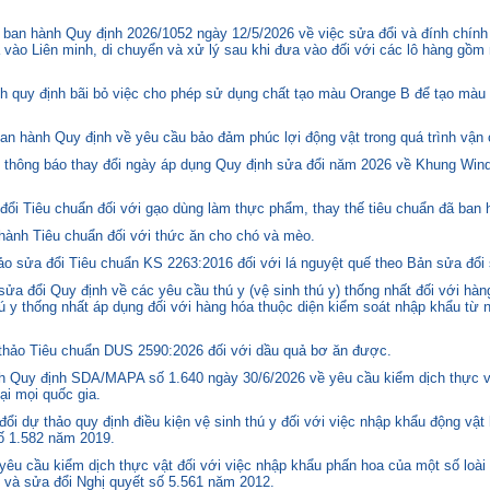
ban hành Quy định 2026/1052 ngày 12/5/2026 về việc sửa đổi và đính chính
 vào Liên minh, di chuyển và xử lý sau khi đưa vào đối với các lô hàng gồm 
quy định bãi bỏ việc cho phép sử dụng chất tạo màu Orange B để tạo màu c
n hành Quy định về yêu cầu bảo đảm phúc lợi động vật trong quá trình vận c
hông báo thay đổi ngày áp dụng Quy định sửa đổi năm 2026 về Khung Winds
ổi Tiêu chuẩn đối với gạo dùng làm thực phẩm, thay thế tiêu chuẩn đã ban
hành Tiêu chuẩn đối với thức ăn cho chó và mèo.
o sửa đổi Tiêu chuẩn KS 2263:2016 đối với lá nguyệt quế theo Bản sửa đổi
 đổi Quy định về các yêu cầu thú y (vệ sinh thú y) thống nhất đối với hàng
 y thống nhất áp dụng đối với hàng hóa thuộc diện kiểm soát nhập khẩu từ n
hảo Tiêu chuẩn DUS 2590:2026 đối với dầu quả bơ ăn được.
 Quy định SDA/MAPA số 1.640 ngày 30/6/2026 về yêu cầu kiểm dịch thực vậ
ại mọi quốc gia.
i dự thảo quy định điều kiện vệ sinh thú y đối với việc nhập khẩu động vật
số 1.582 năm 2019.
êu cầu kiểm dịch thực vật đối với việc nhập khẩu phấn hoa của một số loài 
 và sửa đổi Nghị quyết số 5.561 năm 2012.