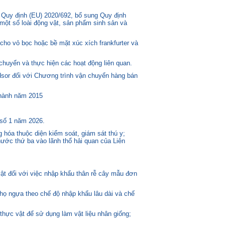
 Quy định (EU) 2020/692, bổ sung Quy định
một số loài động vật, sản phẩm sinh sản và
ho vỏ bọc hoặc bề mặt xúc xích frankfurter và
huyển và thực hiện các hoạt động liên quan.
or đối với Chương trình vận chuyển hàng bán
 hành năm 2015
 số 1 năm 2026.
 hóa thuộc diện kiểm soát, giám sát thú y;
ước thứ ba vào lãnh thổ hải quan của Liên
t đối với việc nhập khẩu thân rễ cây mẫu đơn
 họ ngựa theo chế độ nhập khẩu lâu dài và chế
thực vật để sử dụng làm vật liệu nhân giống;