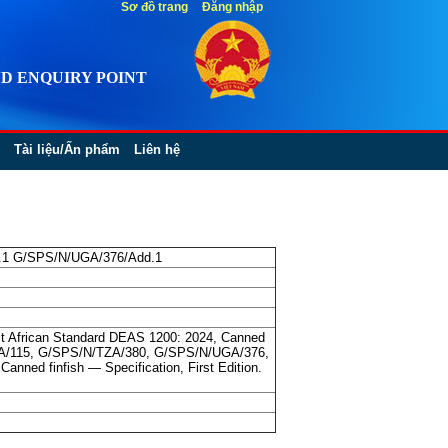
Sơ đồ trang
Đăng nhập
D ENQUIRY POINT
Tài liệu/Ấn phẩm
Liên hệ
.1 G/SPS/N/UGA/376/Add.1
st African Standard DEAS 1200: 2024, Canned
/RWA/115, G/SPS/N/TZA/380, G/SPS/N/UGA/376,
nned finfish — Specification, First Edition.