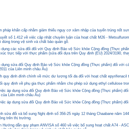
 pháp khẩn cấp nhằm giảm thiểu nguy cơ xâm nhập của tuyến trùng nốt sưng
yết số 1.412 về việc cập nhật chuyên luận của hoạt chất M26 - Metsulfurom
i dùng trong vệ sinh và chất bảo quản gỗ.
áp dụng các sửa đổi đối với Quy định Bảo vệ Sức khỏe Cộng đồng (Thực phẩm
p xúc trực tiếp với thực phẩm (sửa đổi dựa trên Quy định (EU) 2024/3190, th
p dụng sửa đổi Quy định Bảo vệ Sức khỏe Cộng đồng (Thực phẩm) đối với cá
2011 của Liên minh châu Âu)
quy định đính chính về mức dư lượng tối đa đối với hoạt chất epyrifenacil 
quy định về phụ gia thực phẩm nhằm cho phép sử dụng ethyl cellulose tron
 việc áp dụng sửa đổi Quy định Bảo vệ Sức khỏe Cộng đồng (Thực phẩm) đối
 của Liên minh châu Âu)
 việc áp dụng sửa đổi Quy định Bảo vệ Sức khỏe Cộng đồng (Thực phẩm) đối
 sửa đổi và bổ sung Nghị định số 356-25 ngày 12 tháng Chaabane năm 1446 
ng trên thị trường.
nh Hướng dẫn quy phạm ANVISA số 460 về việc bổ sung hoạt chất A74 - 