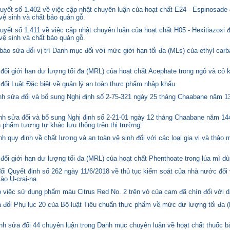
yết số 1.402 về việc cập nhật chuyên luận của hoạt chất E24 - Espinosade 
 vệ sinh và chất bảo quản gỗ.
yết số 1.411 về việc cập nhật chuyên luận của hoạt chất H05 - Hexitiazoxi 
 vệ sinh và chất bảo quản gỗ.
o sửa đổi vị trí Danh mục đối với mức giới hạn tối đa (MLs) của ethyl carb
i giới hạn dư lượng tối đa (MRL) của hoạt chất Acephate trong ngô và cỏ k
i Luật Đặc biệt về quản lý an toàn thực phẩm nhập khẩu.
 sửa đổi và bổ sung Nghị định số 2-75-321 ngày 25 tháng Chaabane năm 1397
h sửa đổi và bổ sung Nghị định số 2-21-01 ngày 12 tháng Chaabane năm 144
n phẩm tương tự khác lưu thông trên thị trường.
quy định về chất lượng và an toàn vệ sinh đối với các loại gia vị và thảo 
i giới hạn dư lượng tối đa (MRL) của hoạt chất Phenthoate trong lúa mì dù
i Quyết định số 262 ngày 11/6/2018 về thủ tục kiểm soát của nhà nước đối
o U-crai-na.
việc sử dụng phẩm màu Citrus Red No. 2 trên vỏ của cam đã chín đối với d
 đổi Phụ lục 20 của Bộ luật Tiêu chuẩn thực phẩm về mức dư lượng tối đa (
h sửa đổi 44 chuyên luận trong Danh mục chuyên luận về hoạt chất thuốc bả