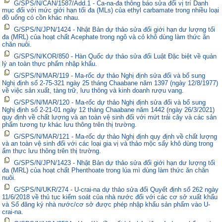
G/SPS/N/CAN/1587/Add.1 - Ca-na-đa thông báo sửa đổi vị trí Danh
mục đối với mức giới hạn tối đa (MLs) của ethyl carbamate trong nhiều loại
đồ uống có cồn khác nhau.
G/SPS/N/JPN/1424 - Nhật Bản dự thảo sửa đổi giới hạn dư lượng tối
đa (MRL) của hoạt chất Acephate trong ngô và cỏ khô dùng làm thức ăn
chăn nuôi.
G/SPS/N/KOR/850 - Hàn Quốc dự thảo sửa đổi Luật Đặc biệt về quản
lý an toàn thực phẩm nhập khẩu.
G/SPS/N/MAR/119 - Ma-rốc dự thảo Nghị định sửa đổi và bổ sung
Nghị định số 2-75-321 ngày 25 tháng Chaabane năm 1397 (ngày 12/8/1977)
về việc sản xuất, tàng trữ, lưu thông và kinh doanh rượu vang.
G/SPS/N/MAR/120 - Ma-rốc dự thảo Nghị định sửa đổi và bổ sung
Nghị định số 2-21-01 ngày 12 tháng Chaabane năm 1442 (ngày 26/3/2021)
quy định về chất lượng và an toàn vệ sinh đối với mứt trái cây và các sản
phẩm tương tự khác lưu thông trên thị trường.
G/SPS/N/MAR/121 - Ma-rốc dự thảo Nghị định quy định về chất lượng
và an toàn vệ sinh đối với các loại gia vị và thảo mộc sấy khô dùng trong
ẩm thực lưu thông trên thị trường.
G/SPS/N/JPN/1423 - Nhật Bản dự thảo sửa đổi giới hạn dư lượng tối
đa (MRL) của hoạt chất Phenthoate trong lúa mì dùng làm thức ăn chăn
nuôi.
G/SPS/N/UKR/274 - U-crai-na dự thảo sửa đổi Quyết định số 262 ngày
11/6/2018 về thủ tục kiểm soát của nhà nước đối với các cơ sở xuất khẩu
và Sổ đăng ký nhà nước/cơ sở được phép nhập khẩu sản phẩm vào U-
crai-na.