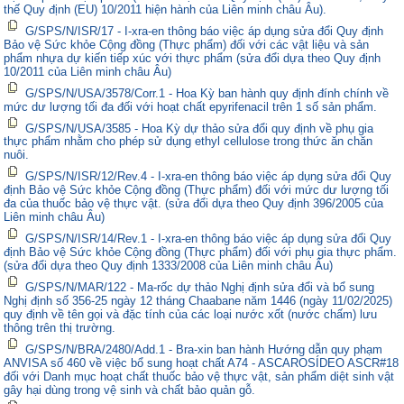
thế Quy định (EU) 10/2011 hiện hành của Liên minh châu Âu).
G/SPS/N/ISR/17 - I-xra-en thông báo việc áp dụng sửa đổi Quy định
Bảo vệ Sức khỏe Cộng đồng (Thực phẩm) đối với các vật liệu và sản
phẩm nhựa dự kiến tiếp xúc với thực phẩm (sửa đổi dựa theo Quy định
10/2011 của Liên minh châu Âu)
G/SPS/N/USA/3578/Corr.1 - Hoa Kỳ ban hành quy định đính chính về
mức dư lượng tối đa đối với hoạt chất epyrifenacil trên 1 số sản phẩm.
G/SPS/N/USA/3585 - Hoa Kỳ dự thảo sửa đổi quy định về phụ gia
thực phẩm nhằm cho phép sử dụng ethyl cellulose trong thức ăn chăn
nuôi.
G/SPS/N/ISR/12/Rev.4 - I-xra-en thông báo việc áp dụng sửa đổi Quy
định Bảo vệ Sức khỏe Cộng đồng (Thực phẩm) đối với mức dư lượng tối
đa của thuốc bảo vệ thực vật. (sửa đổi dựa theo Quy định 396/2005 của
Liên minh châu Âu)
G/SPS/N/ISR/14/Rev.1 - I-xra-en thông báo việc áp dụng sửa đổi Quy
định Bảo vệ Sức khỏe Cộng đồng (Thực phẩm) đối với phụ gia thực phẩm.
(sửa đổi dựa theo Quy định 1333/2008 của Liên minh châu Âu)
G/SPS/N/MAR/122 - Ma-rốc dự thảo Nghị định sửa đổi và bổ sung
Nghị định số 356-25 ngày 12 tháng Chaabane năm 1446 (ngày 11/02/2025)
quy định về tên gọi và đặc tính của các loại nước xốt (nước chấm) lưu
thông trên thị trường.
G/SPS/N/BRA/2480/Add.1 - Bra-xin ban hành Hướng dẫn quy phạm
ANVISA số 460 về việc bổ sung hoạt chất A74 - ASCAROSÍDEO ASCR#18
đối với Danh mục hoạt chất thuốc bảo vệ thực vật, sản phẩm diệt sinh vật
gây hại dùng trong vệ sinh và chất bảo quản gỗ.