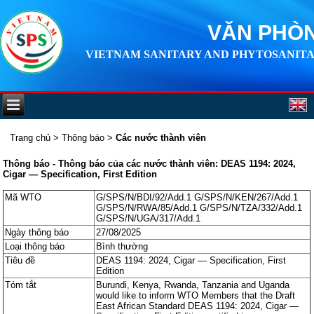
VĂN PHÒN
VIETNAM SANITARY AND PHYTOSANITA
Trang chủ
>
Thông báo
>
Các nước thành viên
Thông báo - Thông báo của các nước thành viên: DEAS 1194: 2024,
Cigar — Specification, First Edition
Mã WTO
G/SPS/N/BDI/92/Add.1 G/SPS/N/KEN/267/Add.1
G/SPS/N/RWA/85/Add.1 G/SPS/N/TZA/332/Add.1
G/SPS/N/UGA/317/Add.1
Ngày thông báo
27/08/2025
Loại thông báo
Bình thường
Tiêu đề
DEAS 1194: 2024, Cigar — Specification, First
Edition
Tóm tắt
Burundi, Kenya, Rwanda, Tanzania and Uganda
would like to inform WTO Members that the Draft
East African Standard DEAS 1194: 2024, Cigar —