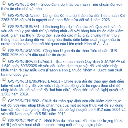
G/SPS/N/JOR/47 - Gioóc-đa-ni dự thảo ban hành Tiêu chuẩn đối với
thức ăn cho chó và mèo.
G/SPS/N/KEN/380 - Cộng hòa Kê-ni-a dự thảo sửa đổi Tiêu chuẩn KS
2263:2016 đối với lá nguyệt quế theo Bản sửa đổi số 1 năm 2026.
G/SPS/N/RUS/361 - Liên bang Nga dự thảo sửa đổi Quy định về các
yêu cầu thú y (vệ sinh thú y) thống nhất đối với hàng hóa thuộc diện kiểm
soát, giám sát thú y; đồng thời sửa đổi các mẫu giấy chứng nhận thú y
thống nhất áp dụng đối với hàng hóa thuộc diện kiểm soát nhập khẩu từ
nước thứ ba vào lãnh thổ hải quan của Liên minh Kinh tế Á - Âu.
G/SPS/N/UGA/493 - Cộng hòa U-gan-đa dự thảo Tiêu chuẩn DUS
2590:2026 đối với dầu quả bơ ăn được.
G/SPS/N/BRA/2318/Add.1 - Bra-xin ban hành Quy định SDA/MAPA số
1.640 ngày 30/6/2026 về yêu cầu kiểm dịch thực vật đối với việc nhập
khẩu thân rễ cây mẫu đơn (Paeonia spp.), thuộc Nhóm 4, được sản xuất
tại mọi quốc gia.
G/SPS/N/CHL/863/Rev.1/Add.1 - Chi-lê sửa đổi dự thảo quy định điều
kiện vệ sinh thú y đối với việc nhập khẩu động vật họ ngựa theo chế độ
nhập khẩu lâu dài và chế độ “hai bán cầu”, đồng thời bãi bỏ Nghị quyết số
1.582 năm 2019.
G/SPS/N/CHL/892 - Chi-lê dự thảo quy định yêu cầu kiểm dịch thực
vật đối với việc nhập khẩu phấn hoa của một số loài thực vật để sử dụng
làm vật liệu nhân giống; đồng thời bãi bỏ Nghị quyết số 4.912 năm 2004 và
sửa đổi Nghị quyết số 5.561 năm 2012.
G/SPS/N/JPN/1417 - Nhật Bản dự thảo sửa đổi mức dư lượng tối đa
(MRL) đối với hoạt chất mepronil trong một số loại thực phẩm.