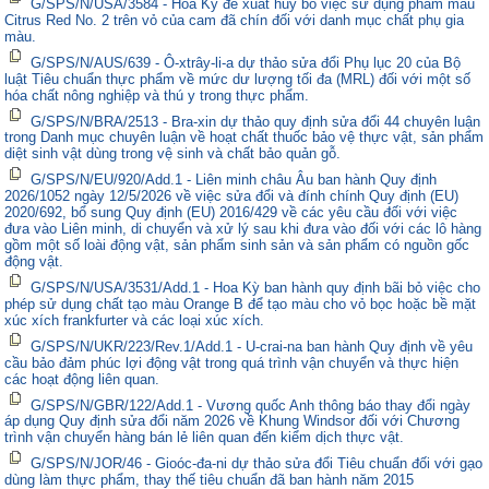
G/SPS/N/USA/3584 - Hoa Kỳ đề xuất hủy bỏ việc sử dụng phẩm màu
Citrus Red No. 2 trên vỏ của cam đã chín đối với danh mục chất phụ gia
màu.
G/SPS/N/AUS/639 - Ô-xtrây-li-a dự thảo sửa đổi Phụ lục 20 của Bộ
luật Tiêu chuẩn thực phẩm về mức dư lượng tối đa (MRL) đối với một số
hóa chất nông nghiệp và thú y trong thực phẩm.
G/SPS/N/BRA/2513 - Bra-xin dự thảo quy định sửa đổi 44 chuyên luận
trong Danh mục chuyên luận về hoạt chất thuốc bảo vệ thực vật, sản phẩm
diệt sinh vật dùng trong vệ sinh và chất bảo quản gỗ.
G/SPS/N/EU/920/Add.1 - Liên minh châu Âu ban hành Quy định
2026/1052 ngày 12/5/2026 về việc sửa đổi và đính chính Quy định (EU)
2020/692, bổ sung Quy định (EU) 2016/429 về các yêu cầu đối với việc
đưa vào Liên minh, di chuyển và xử lý sau khi đưa vào đối với các lô hàng
gồm một số loài động vật, sản phẩm sinh sản và sản phẩm có nguồn gốc
động vật.
G/SPS/N/USA/3531/Add.1 - Hoa Kỳ ban hành quy định bãi bỏ việc cho
phép sử dụng chất tạo màu Orange B để tạo màu cho vỏ bọc hoặc bề mặt
xúc xích frankfurter và các loại xúc xích.
G/SPS/N/UKR/223/Rev.1/Add.1 - U-crai-na ban hành Quy định về yêu
cầu bảo đảm phúc lợi động vật trong quá trình vận chuyển và thực hiện
các hoạt động liên quan.
G/SPS/N/GBR/122/Add.1 - Vương quốc Anh thông báo thay đổi ngày
áp dụng Quy định sửa đổi năm 2026 về Khung Windsor đối với Chương
trình vận chuyển hàng bán lẻ liên quan đến kiểm dịch thực vật.
G/SPS/N/JOR/46 - Gioóc-đa-ni dự thảo sửa đổi Tiêu chuẩn đối với gạo
dùng làm thực phẩm, thay thế tiêu chuẩn đã ban hành năm 2015