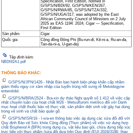
Specification, First Edition, notified in
G/SPS/N/BDI/92, G/SPS/N/KEN/267,
G/SPS/N/RWA/85, G/SPS/N/TZA/332,
G/SPS/N/UGA/317, was adopted by the East
African Community Council of Ministers on 2 July
2025 as EAS 1194: 2024, Cigar — Specification,
First Edition
Sản phẩm
Cigar
Quốc gia
Cộng đồng Đông Phi (Bu-run-đi, Kê-ni-a, Ru-an-đa,
Tan-da-ni-a, U-gan-đa)
Tệp đính kèm:
NBDI92A1.pdf
THÔNG BÁO KHÁC:
G/SPS/N/JPN/1426 - Nhật Bản ban hành biện pháp khẩn cấp nhằm
giảm thiểu nguy cơ xâm nhập của tuyến trùng nốt sưng rễ Meloidogyne
enterolobii.
G/SPS/N/BRA/2524 - Bra-xin dự thảo Nghị quyết số 1.412 về việc cập
nhật chuyên luận của hoạt chất M26 - Metsulfurom metílico đối với Danh
mục hoạt chất thuốc bảo vệ thực vật, sản phẩm diệt sinh vật gây hại dùng
trong vệ sinh và chất bảo quản gỗ.
G/SPS/N/ISR/16 - I-xra-en thông báo việc áp dụng các sửa đổi đối với
Quy định Bảo vệ Sức khỏe Cộng đồng (Thực phẩm) về việc sử dụng hợp
chất Bisphenol A (BPA) trong dụng cụ, vật liệu bao gói, chứa đựng tiếp xúc
trực tiếp với thực phẩm (sửa đổi dựa trên Quy định (EU) 2024/3190, thay