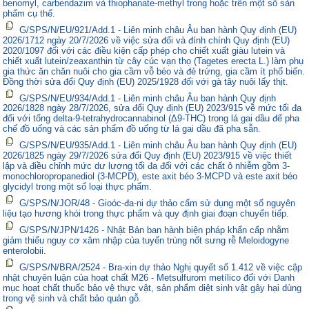
benomyl, carbendazim và thiophanate-methyl trong hoặc trên một số sản
phẩm cụ thể.
G/SPS/N/EU/921/Add.1 - Liên minh châu Âu ban hành Quy định (EU)
2026/1712 ngày 20/7/2026 về việc sửa đổi và đính chính Quy định (EU)
2020/1097 đối với các điều kiện cấp phép cho chiết xuất giàu lutein và
chiết xuất lutein/zeaxanthin từ cây cúc vạn thọ (Tagetes erecta L.) làm phụ
gia thức ăn chăn nuôi cho gia cầm vỗ béo và đẻ trứng, gia cầm ít phổ biến.
Đồng thời sửa đổi Quy định (EU) 2025/1928 đối với gà tây nuôi lấy thịt.
G/SPS/N/EU/934/Add.1 - Liên minh châu Âu ban hành Quy định
2026/1828 ngày 28/7/2026, sửa đổi Quy định (EU) 2023/915 về mức tối đa
đối với tổng delta-9-tetrahydrocannabinol (Δ9-THC) trong lá gai dầu để pha
chế đồ uống và các sản phẩm đồ uống từ lá gai dầu đã pha sẵn.
G/SPS/N/EU/935/Add.1 - Liên minh châu Âu ban hành Quy định (EU)
2026/1825 ngày 29/7/2026 sửa đổi Quy định (EU) 2023/915 về việc thiết
lập và điều chỉnh mức dư lượng tối đa đối với các chất ô nhiễm gồm 3-
monochloropropanediol (3-MCPD), este axit béo 3-MCPD và este axit béo
glycidyl trong một số loại thực phẩm.
G/SPS/N/JOR/48 - Gioóc-đa-ni dự thảo cấm sử dụng một số nguyên
liệu tạo hương khói trong thực phẩm và quy định giai đoạn chuyển tiếp.
G/SPS/N/JPN/1426 - Nhật Bản ban hành biện pháp khẩn cấp nhằm
giảm thiểu nguy cơ xâm nhập của tuyến trùng nốt sưng rễ Meloidogyne
enterolobii.
G/SPS/N/BRA/2524 - Bra-xin dự thảo Nghị quyết số 1.412 về việc cập
nhật chuyên luận của hoạt chất M26 - Metsulfurom metílico đối với Danh
mục hoạt chất thuốc bảo vệ thực vật, sản phẩm diệt sinh vật gây hại dùng
trong vệ sinh và chất bảo quản gỗ.