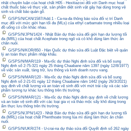
nhật chuyên luận của hoạt chất H05 - Hexitiazoxi đối với Danh mục hoạt
chất thuốc bảo vệ thực vật, sản phẩm diệt sinh vật gây hại dùng trong vệ
sinh và chất bảo quản gỗ.
G/SPS/N/CAN/1587/Add.1 - Ca-na-đa thông báo sửa đổi vị trí Danh
mục đối với mức giới hạn tối đa (MLs) của ethyl carbamate trong nhiều loại
đồ uống có cồn khác nhau.
G/SPS/N/JPN/1424 - Nhật Bản dự thảo sửa đổi giới hạn dư lượng tối
đa (MRL) của hoạt chất Acephate trong ngô và cỏ khô dùng làm thức ăn
chăn nuôi.
G/SPS/N/KOR/850 - Hàn Quốc dự thảo sửa đổi Luật Đặc biệt về quản
lý an toàn thực phẩm nhập khẩu.
G/SPS/N/MAR/119 - Ma-rốc dự thảo Nghị định sửa đổi và bổ sung
Nghị định số 2-75-321 ngày 25 tháng Chaabane năm 1397 (ngày 12/8/1977)
về việc sản xuất, tàng trữ, lưu thông và kinh doanh rượu vang.
G/SPS/N/MAR/120 - Ma-rốc dự thảo Nghị định sửa đổi và bổ sung
Nghị định số 2-21-01 ngày 12 tháng Chaabane năm 1442 (ngày 26/3/2021)
quy định về chất lượng và an toàn vệ sinh đối với mứt trái cây và các sản
phẩm tương tự khác lưu thông trên thị trường.
G/SPS/N/MAR/121 - Ma-rốc dự thảo Nghị định quy định về chất lượng
và an toàn vệ sinh đối với các loại gia vị và thảo mộc sấy khô dùng trong
ẩm thực lưu thông trên thị trường.
G/SPS/N/JPN/1423 - Nhật Bản dự thảo sửa đổi giới hạn dư lượng tối
đa (MRL) của hoạt chất Phenthoate trong lúa mì dùng làm thức ăn chăn
nuôi.
G/SPS/N/UKR/274 - U-crai-na dự thảo sửa đổi Quyết định số 262 ngày