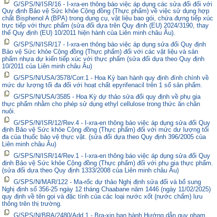
G/SPS/N/ISR/16 - I-xra-en thông báo việc áp dụng các sửa đổi đối với
Quy định Bảo vệ Sức khỏe Cộng đồng (Thực phẩm) về việc sử dụng hợp
chất Bisphenol A (BPA) trong dụng cụ, vật liệu bao gói, chứa đựng tiếp xúc
trực tiếp với thực phẩm (sửa đổi dựa trên Quy định (EU) 2024/3190, thay
thế Quy định (EU) 10/2011 hiện hành của Liên minh châu Âu).
G/SPS/N/ISR/17 - I-xra-en thông báo việc áp dụng sửa đổi Quy định
Bảo vệ Sức khỏe Cộng đồng (Thực phẩm) đối với các vật liệu và sản
phẩm nhựa dự kiến tiếp xúc với thực phẩm (sửa đổi dựa theo Quy định
10/2011 của Liên minh châu Âu)
G/SPS/N/USA/3578/Corr.1 - Hoa Kỳ ban hành quy định đính chính về
mức dư lượng tối đa đối với hoạt chất epyrifenacil trên 1 số sản phẩm.
G/SPS/N/USA/3585 - Hoa Kỳ dự thảo sửa đổi quy định về phụ gia
thực phẩm nhằm cho phép sử dụng ethyl cellulose trong thức ăn chăn
nuôi.
G/SPS/N/ISR/12/Rev.4 - I-xra-en thông báo việc áp dụng sửa đổi Quy
định Bảo vệ Sức khỏe Cộng đồng (Thực phẩm) đối với mức dư lượng tối
đa của thuốc bảo vệ thực vật. (sửa đổi dựa theo Quy định 396/2005 của
Liên minh châu Âu)
G/SPS/N/ISR/14/Rev.1 - I-xra-en thông báo việc áp dụng sửa đổi Quy
định Bảo vệ Sức khỏe Cộng đồng (Thực phẩm) đối với phụ gia thực phẩm.
(sửa đổi dựa theo Quy định 1333/2008 của Liên minh châu Âu)
G/SPS/N/MAR/122 - Ma-rốc dự thảo Nghị định sửa đổi và bổ sung
Nghị định số 356-25 ngày 12 tháng Chaabane năm 1446 (ngày 11/02/2025)
quy định về tên gọi và đặc tính của các loại nước xốt (nước chấm) lưu
thông trên thị trường.
G/SPS/N/BRA/2480/Add.1 - Bra-xin ban hành Hướng dẫn quy phạm