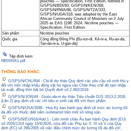
pouches — Specification, First Edition, notified in
G/SPS/N/BDI/93, G/SPS/N/KEN/268,
G/SPS/N/RWA/86, G/SPS/N/TZA/333,
G/SPS/N/UGA/318, was adopted by the East
African Community Council of Ministers on 2 July
2025 as EAS 1198: 2024, Nicotine pouches —
Specification, First Edition.
Sản phẩm
Nicotine pouches
Quốc gia
Cộng đồng Đông Phi (Bu-run-đi, Kê-ni-a, Ru-an-đa,
Tan-da-ni-a, U-gan-đa)
Tệp đính kèm:
NBDI93A1.pdf
THÔNG BÁO KHÁC:
G/SPS/N/CHL/894 - Chi-lê dự thảo Quy định các yêu cầu vệ sinh thú y
đối với việc nhập khẩu động vật họ ngựa vào Chile theo chế độ tạm nhập
tái xuất, đồng thời bãi bỏ Quyết định số 2.492/2019.
G/SPS/N/JOR/49 - Gioóc-đa-ni dự thảo Tiêu chuẩn DJS 2013-2:2026
(Lần 2) quy định về các chỉ tiêu vi sinh vật đối với thực phẩm.
G/SPS/N/USA/3586 - Hoa Kỳ ban hành quy định về mức dư lượng tối
đa đối với thuốc diệt nấm isofetamid trên một số nông sản.
G/SPS/N/EU/916/Add.1 - Liên minh châu Âu ban hành Quy định (EU)
số 2026/1314 ngày 15/6/2026, sửa đổi các Phụ lục II, III và V của Quy
định (EC) số 396/2005 về việc điều chỉnh mức dư lượng tối đa đối với