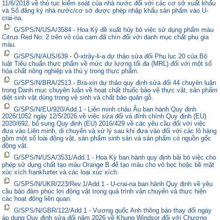
11/6/2018 về thủ tục kiểm soát của nhà nước đối với các cơ sở xuất khẩu
và Sổ đăng ký nhà nước/cơ sở được phép nhập khẩu sản phẩm vào U-
crai-na.
G/SPS/N/USA/3584 - Hoa Kỳ đề xuất hủy bỏ việc sử dụng phẩm màu
Citrus Red No. 2 trên vỏ của cam đã chín đối với danh mục chất phụ gia
màu.
G/SPS/N/AUS/639 - Ô-xtrây-li-a dự thảo sửa đổi Phụ lục 20 của Bộ
luật Tiêu chuẩn thực phẩm về mức dư lượng tối đa (MRL) đối với một số
hóa chất nông nghiệp và thú y trong thực phẩm.
G/SPS/N/BRA/2513 - Bra-xin dự thảo quy định sửa đổi 44 chuyên luận
trong Danh mục chuyên luận về hoạt chất thuốc bảo vệ thực vật, sản phẩm
diệt sinh vật dùng trong vệ sinh và chất bảo quản gỗ.
G/SPS/N/EU/920/Add.1 - Liên minh châu Âu ban hành Quy định
2026/1052 ngày 12/5/2026 về việc sửa đổi và đính chính Quy định (EU)
2020/692, bổ sung Quy định (EU) 2016/429 về các yêu cầu đối với việc
đưa vào Liên minh, di chuyển và xử lý sau khi đưa vào đối với các lô hàng
gồm một số loài động vật, sản phẩm sinh sản và sản phẩm có nguồn gốc
động vật.
G/SPS/N/USA/3531/Add.1 - Hoa Kỳ ban hành quy định bãi bỏ việc cho
phép sử dụng chất tạo màu Orange B để tạo màu cho vỏ bọc hoặc bề mặt
xúc xích frankfurter và các loại xúc xích.
G/SPS/N/UKR/223/Rev.1/Add.1 - U-crai-na ban hành Quy định về yêu
cầu bảo đảm phúc lợi động vật trong quá trình vận chuyển và thực hiện
các hoạt động liên quan.
G/SPS/N/GBR/122/Add.1 - Vương quốc Anh thông báo thay đổi ngày
áp dụng Quy định sửa đổi năm 2026 về Khung Windsor đối với Chương