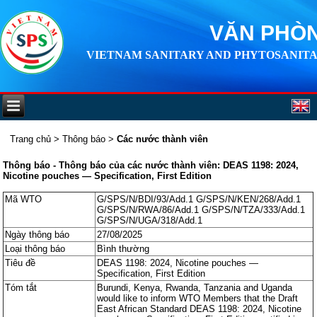
VĂN PHÒN
VIETNAM SANITARY AND PHYTOSANITA
Trang chủ
>
Thông báo
>
Các nước thành viên
Thông báo - Thông báo của các nước thành viên: DEAS 1198: 2024,
Nicotine pouches — Specification, First Edition
Mã WTO
G/SPS/N/BDI/93/Add.1 G/SPS/N/KEN/268/Add.1
G/SPS/N/RWA/86/Add.1 G/SPS/N/TZA/333/Add.1
G/SPS/N/UGA/318/Add.1
Ngày thông báo
27/08/2025
Loại thông báo
Bình thường
Tiêu đề
DEAS 1198: 2024, Nicotine pouches —
Specification, First Edition
Tóm tắt
Burundi, Kenya, Rwanda, Tanzania and Uganda
would like to inform WTO Members that the Draft
East African Standard DEAS 1198: 2024, Nicotine