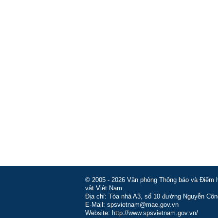
© 2005 - 2026 Văn phòng Thông báo và Điểm hỏ
vật Việt Nam
Địa chỉ: Tòa nhà A3, số 10 đường Nguyễn Côn
E-Mail: spsvietnam@mae.gov.vn
Website: http://www.spsvietnam.gov.vn/