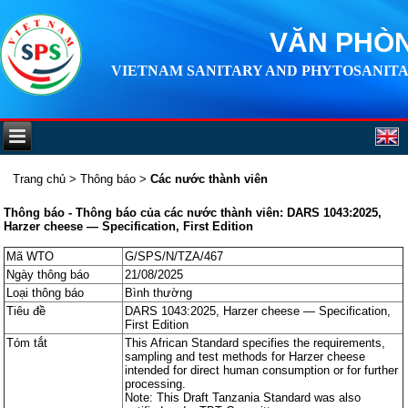
VĂN PHÒN
VIETNAM SANITARY AND PHYTOSANITA
Trang chủ
>
Thông báo
>
Các nước thành viên
Thông báo - Thông báo của các nước thành viên: DARS 1043:2025,
Harzer cheese — Specification, First Edition
Mã WTO
G/SPS/N/TZA/467
Ngày thông báo
21/08/2025
Loại thông báo
Bình thường
Tiêu đề
DARS 1043:2025, Harzer cheese — Specification,
First Edition
Tóm tắt
This African Standard specifies the requirements,
sampling and test methods for Harzer cheese
intended for direct human consumption or for further
processing.
Note: This Draft Tanzania Standard was also