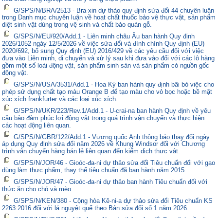
G/SPS/N/BRA/2513 - Bra-xin dự thảo quy định sửa đổi 44 chuyên luận
trong Danh mục chuyên luận về hoạt chất thuốc bảo vệ thực vật, sản phẩm
diệt sinh vật dùng trong vệ sinh và chất bảo quản gỗ.
G/SPS/N/EU/920/Add.1 - Liên minh châu Âu ban hành Quy định
2026/1052 ngày 12/5/2026 về việc sửa đổi và đính chính Quy định (EU)
2020/692, bổ sung Quy định (EU) 2016/429 về các yêu cầu đối với việc
đưa vào Liên minh, di chuyển và xử lý sau khi đưa vào đối với các lô hàng
gồm một số loài động vật, sản phẩm sinh sản và sản phẩm có nguồn gốc
động vật.
G/SPS/N/USA/3531/Add.1 - Hoa Kỳ ban hành quy định bãi bỏ việc cho
phép sử dụng chất tạo màu Orange B để tạo màu cho vỏ bọc hoặc bề mặt
xúc xích frankfurter và các loại xúc xích.
G/SPS/N/UKR/223/Rev.1/Add.1 - U-crai-na ban hành Quy định về yêu
cầu bảo đảm phúc lợi động vật trong quá trình vận chuyển và thực hiện
các hoạt động liên quan.
G/SPS/N/GBR/122/Add.1 - Vương quốc Anh thông báo thay đổi ngày
áp dụng Quy định sửa đổi năm 2026 về Khung Windsor đối với Chương
trình vận chuyển hàng bán lẻ liên quan đến kiểm dịch thực vật.
G/SPS/N/JOR/46 - Gioóc-đa-ni dự thảo sửa đổi Tiêu chuẩn đối với gạo
dùng làm thực phẩm, thay thế tiêu chuẩn đã ban hành năm 2015
G/SPS/N/JOR/47 - Gioóc-đa-ni dự thảo ban hành Tiêu chuẩn đối với
thức ăn cho chó và mèo.
G/SPS/N/KEN/380 - Cộng hòa Kê-ni-a dự thảo sửa đổi Tiêu chuẩn KS
2263:2016 đối với lá nguyệt quế theo Bản sửa đổi số 1 năm 2026.