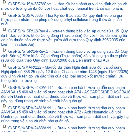
G/SPS/N/USA/3578/Corr.1 - Hoa Kỳ ban hành quy định đính chính về
mức dư lượng tối đa đối với hoạt chất epyrifenacil trên 1 số sản phẩm.
G/SPS/N/USA/3585 - Hoa Kỳ dự thảo sửa đổi quy định về phụ gia
thực phẩm nhằm cho phép sử dụng ethyl cellulose trong thức ăn chăn
nuôi.
G/SPS/N/ISR/12/Rev.4 - I-xra-en thông báo việc áp dụng sửa đổi Quy
định Bảo vệ Sức khỏe Cộng đồng (Thực phẩm) đối với mức dư lượng tối
đa của thuốc bảo vệ thực vật. (sửa đổi dựa theo Quy định 396/2005 của
Liên minh châu Âu)
G/SPS/N/ISR/14/Rev.1 - I-xra-en thông báo việc áp dụng sửa đổi Quy
định Bảo vệ Sức khỏe Cộng đồng (Thực phẩm) đối với phụ gia thực phẩm.
(sửa đổi dựa theo Quy định 1333/2008 của Liên minh châu Âu)
G/SPS/N/MAR/122 - Ma-rốc dự thảo Nghị định sửa đổi và bổ sung
Nghị định số 356-25 ngày 12 tháng Chaabane năm 1446 (ngày 11/02/2025)
quy định về tên gọi và đặc tính của các loại nước xốt (nước chấm) lưu
thông trên thị trường.
G/SPS/N/BRA/2480/Add.1 - Bra-xin ban hành Hướng dẫn quy phạm
ANVISA số 460 về việc bổ sung hoạt chất A74 - ASCAROSÍDEO ASCR#18
đối với Danh mục hoạt chất thuốc bảo vệ thực vật, sản phẩm diệt sinh vật
gây hại dùng trong vệ sinh và chất bảo quản gỗ.
G/SPS/N/BRA/2481/Add.1 - Bra-xin ban hành Hướng dẫn quy phạm
ANVISA số 459 về việc bổ sung hoạt chất A72 - Axit Nonanoic đối với
Danh mục hoạt chất thuốc bảo vệ thực vật, sản phẩm diệt sinh vật gây hại
dùng trong vệ sinh và chất bảo quản gỗ.
G/SPS/N/BRA/2483/Add.1 - Bra-xin ban hành Hướng dẫn quy phạm