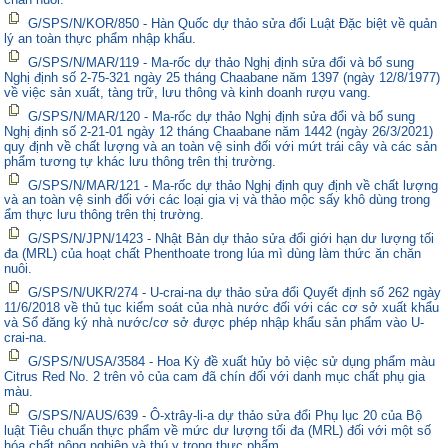
G/SPS/N/KOR/850 - Hàn Quốc dự thảo sửa đổi Luật Đặc biệt về quản
lý an toàn thực phẩm nhập khẩu.
G/SPS/N/MAR/119 - Ma-rốc dự thảo Nghị định sửa đổi và bổ sung
Nghị định số 2-75-321 ngày 25 tháng Chaabane năm 1397 (ngày 12/8/1977)
về việc sản xuất, tàng trữ, lưu thông và kinh doanh rượu vang.
G/SPS/N/MAR/120 - Ma-rốc dự thảo Nghị định sửa đổi và bổ sung
Nghị định số 2-21-01 ngày 12 tháng Chaabane năm 1442 (ngày 26/3/2021)
quy định về chất lượng và an toàn vệ sinh đối với mứt trái cây và các sản
phẩm tương tự khác lưu thông trên thị trường.
G/SPS/N/MAR/121 - Ma-rốc dự thảo Nghị định quy định về chất lượng
và an toàn vệ sinh đối với các loại gia vị và thảo mộc sấy khô dùng trong
ẩm thực lưu thông trên thị trường.
G/SPS/N/JPN/1423 - Nhật Bản dự thảo sửa đổi giới hạn dư lượng tối
đa (MRL) của hoạt chất Phenthoate trong lúa mì dùng làm thức ăn chăn
nuôi.
G/SPS/N/UKR/274 - U-crai-na dự thảo sửa đổi Quyết định số 262 ngày
11/6/2018 về thủ tục kiểm soát của nhà nước đối với các cơ sở xuất khẩu
và Sổ đăng ký nhà nước/cơ sở được phép nhập khẩu sản phẩm vào U-
crai-na.
G/SPS/N/USA/3584 - Hoa Kỳ đề xuất hủy bỏ việc sử dụng phẩm màu
Citrus Red No. 2 trên vỏ của cam đã chín đối với danh mục chất phụ gia
màu.
G/SPS/N/AUS/639 - Ô-xtrây-li-a dự thảo sửa đổi Phụ lục 20 của Bộ
luật Tiêu chuẩn thực phẩm về mức dư lượng tối đa (MRL) đối với một số
hóa chất nông nghiệp và thú y trong thực phẩm.