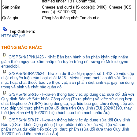
notified under TBT Committee.
Sản phẩm
Cheese and curd (HS code(s): 0406); Cheese (ICS
code(s): 67.100.30)
Quốc gia
Cộng hòa thống nhất Tan-da-ni-a
Tệp đính kèm:
NTZA467.pdf
THÔNG BÁO KHÁC:
G/SPS/N/JPN/1426 - Nhật Bản ban hành biện pháp khẩn cấp nhằm
giảm thiểu nguy cơ xâm nhập của tuyến trùng nốt sưng rễ Meloidogyne
enterolobii.
G/SPS/N/BRA/2524 - Bra-xin dự thảo Nghị quyết số 1.412 về việc cập
nhật chuyên luận của hoạt chất M26 - Metsulfurom metílico đối với Danh
mục hoạt chất thuốc bảo vệ thực vật, sản phẩm diệt sinh vật gây hại dùng
trong vệ sinh và chất bảo quản gỗ.
G/SPS/N/ISR/16 - I-xra-en thông báo việc áp dụng các sửa đổi đối với
Quy định Bảo vệ Sức khỏe Cộng đồng (Thực phẩm) về việc sử dụng hợp
chất Bisphenol A (BPA) trong dụng cụ, vật liệu bao gói, chứa đựng tiếp xúc
trực tiếp với thực phẩm (sửa đổi dựa trên Quy định (EU) 2024/3190, thay
thế Quy định (EU) 10/2011 hiện hành của Liên minh châu Âu).
G/SPS/N/ISR/17 - I-xra-en thông báo việc áp dụng sửa đổi Quy định
Bảo vệ Sức khỏe Cộng đồng (Thực phẩm) đối với các vật liệu và sản
phẩm nhựa dự kiến tiếp xúc với thực phẩm (sửa đổi dựa theo Quy định
10/2011 của Liên minh châu Âu)