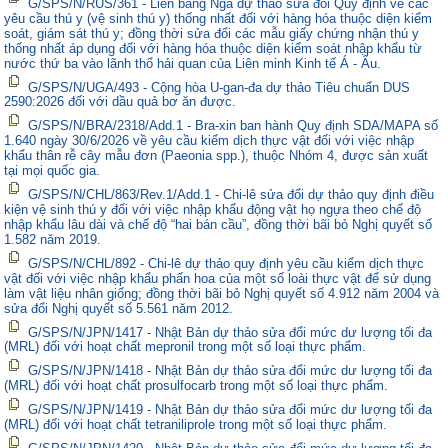
G/SPS/N/RUS/361 - Liên bang Nga dự thảo sửa đổi Quy định về các
yêu cầu thú y (vệ sinh thú y) thống nhất đối với hàng hóa thuộc diện kiểm
soát, giám sát thú y; đồng thời sửa đổi các mẫu giấy chứng nhận thú y
thống nhất áp dụng đối với hàng hóa thuộc diện kiểm soát nhập khẩu từ
nước thứ ba vào lãnh thổ hải quan của Liên minh Kinh tế Á - Âu.
G/SPS/N/UGA/493 - Cộng hòa U-gan-đa dự thảo Tiêu chuẩn DUS
2590:2026 đối với dầu quả bơ ăn được.
G/SPS/N/BRA/2318/Add.1 - Bra-xin ban hành Quy định SDA/MAPA số
1.640 ngày 30/6/2026 về yêu cầu kiểm dịch thực vật đối với việc nhập
khẩu thân rễ cây mẫu đơn (Paeonia spp.), thuộc Nhóm 4, được sản xuất
tại mọi quốc gia.
G/SPS/N/CHL/863/Rev.1/Add.1 - Chi-lê sửa đổi dự thảo quy định điều
kiện vệ sinh thú y đối với việc nhập khẩu động vật họ ngựa theo chế độ
nhập khẩu lâu dài và chế độ “hai bán cầu”, đồng thời bãi bỏ Nghị quyết số
1.582 năm 2019.
G/SPS/N/CHL/892 - Chi-lê dự thảo quy định yêu cầu kiểm dịch thực
vật đối với việc nhập khẩu phấn hoa của một số loài thực vật để sử dụng
làm vật liệu nhân giống; đồng thời bãi bỏ Nghị quyết số 4.912 năm 2004 và
sửa đổi Nghị quyết số 5.561 năm 2012.
G/SPS/N/JPN/1417 - Nhật Bản dự thảo sửa đổi mức dư lượng tối đa
(MRL) đối với hoạt chất mepronil trong một số loại thực phẩm.
G/SPS/N/JPN/1418 - Nhật Bản dự thảo sửa đổi mức dư lượng tối đa
(MRL) đối với hoạt chất prosulfocarb trong một số loại thực phẩm.
G/SPS/N/JPN/1419 - Nhật Bản dự thảo sửa đổi mức dư lượng tối đa
(MRL) đối với hoạt chất tetraniliprole trong một số loại thực phẩm.