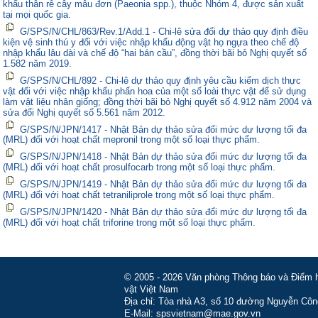
khẩu thân rễ cây mẫu đơn (Paeonia spp.), thuộc Nhóm 4, được sản xuất
tại mọi quốc gia.
G/SPS/N/CHL/863/Rev.1/Add.1 - Chi-lê sửa đổi dự thảo quy định điều
kiện vệ sinh thú y đối với việc nhập khẩu động vật họ ngựa theo chế độ
nhập khẩu lâu dài và chế độ “hai bán cầu”, đồng thời bãi bỏ Nghị quyết số
1.582 năm 2019.
G/SPS/N/CHL/892 - Chi-lê dự thảo quy định yêu cầu kiểm dịch thực
vật đối với việc nhập khẩu phấn hoa của một số loài thực vật để sử dụng
làm vật liệu nhân giống; đồng thời bãi bỏ Nghị quyết số 4.912 năm 2004 và
sửa đổi Nghị quyết số 5.561 năm 2012.
G/SPS/N/JPN/1417 - Nhật Bản dự thảo sửa đổi mức dư lượng tối đa
(MRL) đối với hoạt chất mepronil trong một số loại thực phẩm.
G/SPS/N/JPN/1418 - Nhật Bản dự thảo sửa đổi mức dư lượng tối đa
(MRL) đối với hoạt chất prosulfocarb trong một số loại thực phẩm.
G/SPS/N/JPN/1419 - Nhật Bản dự thảo sửa đổi mức dư lượng tối đa
(MRL) đối với hoạt chất tetraniliprole trong một số loại thực phẩm.
G/SPS/N/JPN/1420 - Nhật Bản dự thảo sửa đổi mức dư lượng tối đa
(MRL) đối với hoạt chất triforine trong một số loại thực phẩm.
© 2005 - 2026 Văn phòng Thông báo và Điểm hỏ
vật Việt Nam
Địa chỉ: Tòa nhà A3, số 10 đường Nguyễn Côn
E-Mail: spsvietnam@mae.gov.vn