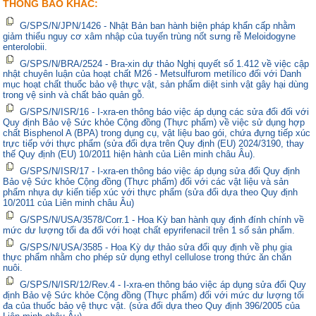
THÔNG BÁO KHÁC:
G/SPS/N/JPN/1426 - Nhật Bản ban hành biện pháp khẩn cấp nhằm
giảm thiểu nguy cơ xâm nhập của tuyến trùng nốt sưng rễ Meloidogyne
enterolobii.
G/SPS/N/BRA/2524 - Bra-xin dự thảo Nghị quyết số 1.412 về việc cập
nhật chuyên luận của hoạt chất M26 - Metsulfurom metílico đối với Danh
mục hoạt chất thuốc bảo vệ thực vật, sản phẩm diệt sinh vật gây hại dùng
trong vệ sinh và chất bảo quản gỗ.
G/SPS/N/ISR/16 - I-xra-en thông báo việc áp dụng các sửa đổi đối với
Quy định Bảo vệ Sức khỏe Cộng đồng (Thực phẩm) về việc sử dụng hợp
chất Bisphenol A (BPA) trong dụng cụ, vật liệu bao gói, chứa đựng tiếp xúc
trực tiếp với thực phẩm (sửa đổi dựa trên Quy định (EU) 2024/3190, thay
thế Quy định (EU) 10/2011 hiện hành của Liên minh châu Âu).
G/SPS/N/ISR/17 - I-xra-en thông báo việc áp dụng sửa đổi Quy định
Bảo vệ Sức khỏe Cộng đồng (Thực phẩm) đối với các vật liệu và sản
phẩm nhựa dự kiến tiếp xúc với thực phẩm (sửa đổi dựa theo Quy định
10/2011 của Liên minh châu Âu)
G/SPS/N/USA/3578/Corr.1 - Hoa Kỳ ban hành quy định đính chính về
mức dư lượng tối đa đối với hoạt chất epyrifenacil trên 1 số sản phẩm.
G/SPS/N/USA/3585 - Hoa Kỳ dự thảo sửa đổi quy định về phụ gia
thực phẩm nhằm cho phép sử dụng ethyl cellulose trong thức ăn chăn
nuôi.
G/SPS/N/ISR/12/Rev.4 - I-xra-en thông báo việc áp dụng sửa đổi Quy
định Bảo vệ Sức khỏe Cộng đồng (Thực phẩm) đối với mức dư lượng tối
đa của thuốc bảo vệ thực vật. (sửa đổi dựa theo Quy định 396/2005 của