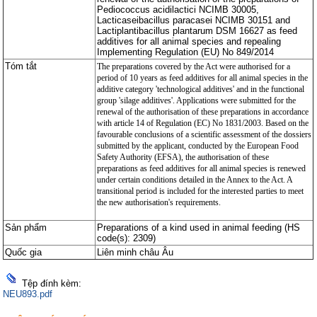
Pediococcus acidilactici NCIMB 30005,
Lacticaseibacillus paracasei NCIMB 30151 and
Lactiplantibacillus plantarum DSM 16627 as feed
additives for all animal species and repealing
Implementing Regulation (EU) No 849/2014
Tóm tắt
The preparations covered by the Act were authorised for a
period of 10 years as feed additives for all animal species in the
additive category 'technological additives' and in the functional
group 'silage additives'. Applications were submitted for the
renewal of the authorisation of these preparations in accordance
with article 14 of Regulation (EC) No 1831/2003. Based on the
favourable conclusions of a scientific assessment of the dossiers
submitted by the applicant, conducted by the European Food
Safety Authority (EFSA), the authorisation of these
preparations as feed additives for all animal species is renewed
under certain conditions detailed in the Annex to the Act. A
transitional period is included for the interested parties to meet
the new authorisation's requirements.
Sản phẩm
Preparations of a kind used in animal feeding (HS
code(s): 2309)
Quốc gia
Liên minh châu Âu
Tệp đính kèm:
NEU893.pdf