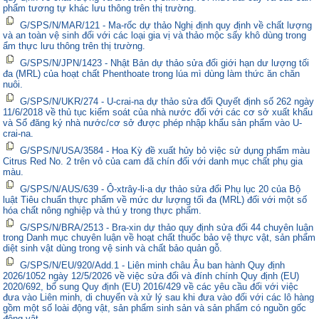
phẩm tương tự khác lưu thông trên thị trường.
G/SPS/N/MAR/121 - Ma-rốc dự thảo Nghị định quy định về chất lượng
và an toàn vệ sinh đối với các loại gia vị và thảo mộc sấy khô dùng trong
ẩm thực lưu thông trên thị trường.
G/SPS/N/JPN/1423 - Nhật Bản dự thảo sửa đổi giới hạn dư lượng tối
đa (MRL) của hoạt chất Phenthoate trong lúa mì dùng làm thức ăn chăn
nuôi.
G/SPS/N/UKR/274 - U-crai-na dự thảo sửa đổi Quyết định số 262 ngày
11/6/2018 về thủ tục kiểm soát của nhà nước đối với các cơ sở xuất khẩu
và Sổ đăng ký nhà nước/cơ sở được phép nhập khẩu sản phẩm vào U-
crai-na.
G/SPS/N/USA/3584 - Hoa Kỳ đề xuất hủy bỏ việc sử dụng phẩm màu
Citrus Red No. 2 trên vỏ của cam đã chín đối với danh mục chất phụ gia
màu.
G/SPS/N/AUS/639 - Ô-xtrây-li-a dự thảo sửa đổi Phụ lục 20 của Bộ
luật Tiêu chuẩn thực phẩm về mức dư lượng tối đa (MRL) đối với một số
hóa chất nông nghiệp và thú y trong thực phẩm.
G/SPS/N/BRA/2513 - Bra-xin dự thảo quy định sửa đổi 44 chuyên luận
trong Danh mục chuyên luận về hoạt chất thuốc bảo vệ thực vật, sản phẩm
diệt sinh vật dùng trong vệ sinh và chất bảo quản gỗ.
G/SPS/N/EU/920/Add.1 - Liên minh châu Âu ban hành Quy định
2026/1052 ngày 12/5/2026 về việc sửa đổi và đính chính Quy định (EU)
2020/692, bổ sung Quy định (EU) 2016/429 về các yêu cầu đối với việc
đưa vào Liên minh, di chuyển và xử lý sau khi đưa vào đối với các lô hàng
gồm một số loài động vật, sản phẩm sinh sản và sản phẩm có nguồn gốc
động vật.