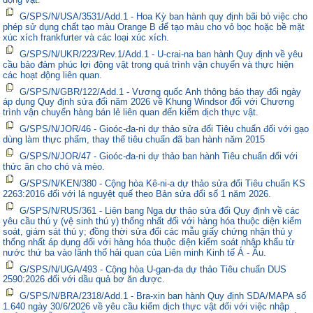
G/SPS/N/USA/3531/Add.1 - Hoa Kỳ ban hành quy định bãi bỏ việc cho
phép sử dụng chất tạo màu Orange B để tạo màu cho vỏ bọc hoặc bề mặt
xúc xích frankfurter và các loại xúc xích.
G/SPS/N/UKR/223/Rev.1/Add.1 - U-crai-na ban hành Quy định về yêu
cầu bảo đảm phúc lợi động vật trong quá trình vận chuyển và thực hiện
các hoạt động liên quan.
G/SPS/N/GBR/122/Add.1 - Vương quốc Anh thông báo thay đổi ngày
áp dụng Quy định sửa đổi năm 2026 về Khung Windsor đối với Chương
trình vận chuyển hàng bán lẻ liên quan đến kiểm dịch thực vật.
G/SPS/N/JOR/46 - Gioóc-đa-ni dự thảo sửa đổi Tiêu chuẩn đối với gạo
dùng làm thực phẩm, thay thế tiêu chuẩn đã ban hành năm 2015
G/SPS/N/JOR/47 - Gioóc-đa-ni dự thảo ban hành Tiêu chuẩn đối với
thức ăn cho chó và mèo.
G/SPS/N/KEN/380 - Cộng hòa Kê-ni-a dự thảo sửa đổi Tiêu chuẩn KS
2263:2016 đối với lá nguyệt quế theo Bản sửa đổi số 1 năm 2026.
G/SPS/N/RUS/361 - Liên bang Nga dự thảo sửa đổi Quy định về các
yêu cầu thú y (vệ sinh thú y) thống nhất đối với hàng hóa thuộc diện kiểm
soát, giám sát thú y; đồng thời sửa đổi các mẫu giấy chứng nhận thú y
thống nhất áp dụng đối với hàng hóa thuộc diện kiểm soát nhập khẩu từ
nước thứ ba vào lãnh thổ hải quan của Liên minh Kinh tế Á - Âu.
G/SPS/N/UGA/493 - Cộng hòa U-gan-đa dự thảo Tiêu chuẩn DUS
2590:2026 đối với dầu quả bơ ăn được.
G/SPS/N/BRA/2318/Add.1 - Bra-xin ban hành Quy định SDA/MAPA số
1.640 ngày 30/6/2026 về yêu cầu kiểm dịch thực vật đối với việc nhập