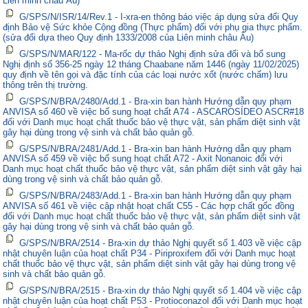
Liên minh châu Âu)
G/SPS/N/ISR/14/Rev.1 - I-xra-en thông báo việc áp dụng sửa đổi Quy
định Bảo vệ Sức khỏe Cộng đồng (Thực phẩm) đối với phụ gia thực phẩm.
(sửa đổi dựa theo Quy định 1333/2008 của Liên minh châu Âu)
G/SPS/N/MAR/122 - Ma-rốc dự thảo Nghị định sửa đổi và bổ sung
Nghị định số 356-25 ngày 12 tháng Chaabane năm 1446 (ngày 11/02/2025)
quy định về tên gọi và đặc tính của các loại nước xốt (nước chấm) lưu
thông trên thị trường.
G/SPS/N/BRA/2480/Add.1 - Bra-xin ban hành Hướng dẫn quy phạm
ANVISA số 460 về việc bổ sung hoạt chất A74 - ASCAROSÍDEO ASCR#18
đối với Danh mục hoạt chất thuốc bảo vệ thực vật, sản phẩm diệt sinh vật
gây hại dùng trong vệ sinh và chất bảo quản gỗ.
G/SPS/N/BRA/2481/Add.1 - Bra-xin ban hành Hướng dẫn quy phạm
ANVISA số 459 về việc bổ sung hoạt chất A72 - Axit Nonanoic đối với
Danh mục hoạt chất thuốc bảo vệ thực vật, sản phẩm diệt sinh vật gây hại
dùng trong vệ sinh và chất bảo quản gỗ.
G/SPS/N/BRA/2483/Add.1 - Bra-xin ban hành Hướng dẫn quy phạm
ANVISA số 461 về việc cập nhật hoạt chất C55 - Các hợp chất gốc đồng
đối với Danh mục hoạt chất thuốc bảo vệ thực vật, sản phẩm diệt sinh vật
gây hại dùng trong vệ sinh và chất bảo quản gỗ.
G/SPS/N/BRA/2514 - Bra-xin dự thảo Nghị quyết số 1.403 về việc cập
nhật chuyên luận của hoạt chất P34 - Piriproxifem đối với Danh mục hoạt
chất thuốc bảo vệ thực vật, sản phẩm diệt sinh vật gây hại dùng trong vệ
sinh và chất bảo quản gỗ.
G/SPS/N/BRA/2515 - Bra-xin dự thảo Nghị quyết số 1.404 về việc cập
nhật chuyên luận của hoạt chất P53 - Protioconazol đối với Danh mục hoạt