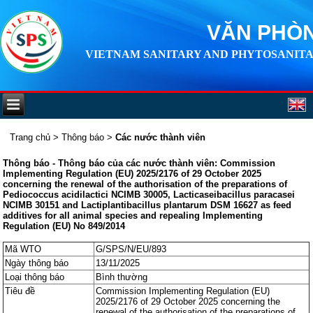
VĂN PHÒN
VIETNAM SANITARY AND PHYTOSANITA
Trang chủ
>
Thông báo
>
Các nước thành viên
Thông báo - Thông báo của các nước thành viên: Commission
Implementing Regulation (EU) 2025/2176 of 29 October 2025
concerning the renewal of the authorisation of the preparations of
Pediococcus acidilactici NCIMB 30005, Lacticaseibacillus paracasei
NCIMB 30151 and Lactiplantibacillus plantarum DSM 16627 as feed
additives for all animal species and repealing Implementing
Regulation (EU) No 849/2014
Mã WTO
G/SPS/N/EU/893
Ngày thông báo
13/11/2025
Loại thông báo
Bình thường
Tiêu đề
Commission Implementing Regulation (EU)
2025/2176 of 29 October 2025 concerning the
renewal of the authorisation of the preparations of