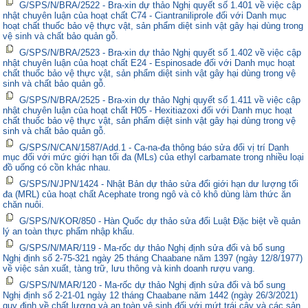
G/SPS/N/BRA/2522 - Bra-xin dự thảo Nghị quyết số 1.401 về việc cập
nhật chuyên luận của hoạt chất C74 - Ciantraniliprole đối với Danh mục
hoạt chất thuốc bảo vệ thực vật, sản phẩm diệt sinh vật gây hại dùng trong
vệ sinh và chất bảo quản gỗ.
G/SPS/N/BRA/2523 - Bra-xin dự thảo Nghị quyết số 1.402 về việc cập
nhật chuyên luận của hoạt chất E24 - Espinosade đối với Danh mục hoạt
chất thuốc bảo vệ thực vật, sản phẩm diệt sinh vật gây hại dùng trong vệ
sinh và chất bảo quản gỗ.
G/SPS/N/BRA/2525 - Bra-xin dự thảo Nghị quyết số 1.411 về việc cập
nhật chuyên luận của hoạt chất H05 - Hexitiazoxi đối với Danh mục hoạt
chất thuốc bảo vệ thực vật, sản phẩm diệt sinh vật gây hại dùng trong vệ
sinh và chất bảo quản gỗ.
G/SPS/N/CAN/1587/Add.1 - Ca-na-đa thông báo sửa đổi vị trí Danh
mục đối với mức giới hạn tối đa (MLs) của ethyl carbamate trong nhiều loại
đồ uống có cồn khác nhau.
G/SPS/N/JPN/1424 - Nhật Bản dự thảo sửa đổi giới hạn dư lượng tối
đa (MRL) của hoạt chất Acephate trong ngô và cỏ khô dùng làm thức ăn
chăn nuôi.
G/SPS/N/KOR/850 - Hàn Quốc dự thảo sửa đổi Luật Đặc biệt về quản
lý an toàn thực phẩm nhập khẩu.
G/SPS/N/MAR/119 - Ma-rốc dự thảo Nghị định sửa đổi và bổ sung
Nghị định số 2-75-321 ngày 25 tháng Chaabane năm 1397 (ngày 12/8/1977)
về việc sản xuất, tàng trữ, lưu thông và kinh doanh rượu vang.
G/SPS/N/MAR/120 - Ma-rốc dự thảo Nghị định sửa đổi và bổ sung
Nghị định số 2-21-01 ngày 12 tháng Chaabane năm 1442 (ngày 26/3/2021)
quy định về chất lượng và an toàn vệ sinh đối với mứt trái cây và các sản