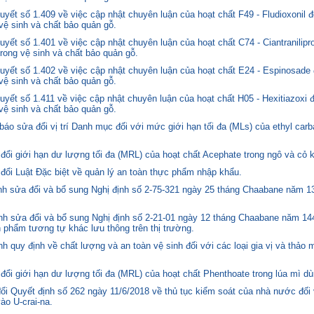
yết số 1.409 về việc cập nhật chuyên luận của hoạt chất F49 - Fludioxonil 
 vệ sinh và chất bảo quản gỗ.
ết số 1.401 về việc cập nhật chuyên luận của hoạt chất C74 - Ciantranilipr
trong vệ sinh và chất bảo quản gỗ.
yết số 1.402 về việc cập nhật chuyên luận của hoạt chất E24 - Espinosade 
 vệ sinh và chất bảo quản gỗ.
yết số 1.411 về việc cập nhật chuyên luận của hoạt chất H05 - Hexitiazoxi 
 vệ sinh và chất bảo quản gỗ.
o sửa đổi vị trí Danh mục đối với mức giới hạn tối đa (MLs) của ethyl carb
i giới hạn dư lượng tối đa (MRL) của hoạt chất Acephate trong ngô và cỏ k
i Luật Đặc biệt về quản lý an toàn thực phẩm nhập khẩu.
 sửa đổi và bổ sung Nghị định số 2-75-321 ngày 25 tháng Chaabane năm 1397
h sửa đổi và bổ sung Nghị định số 2-21-01 ngày 12 tháng Chaabane năm 144
n phẩm tương tự khác lưu thông trên thị trường.
quy định về chất lượng và an toàn vệ sinh đối với các loại gia vị và thảo 
i giới hạn dư lượng tối đa (MRL) của hoạt chất Phenthoate trong lúa mì dù
i Quyết định số 262 ngày 11/6/2018 về thủ tục kiểm soát của nhà nước đối
o U-crai-na.