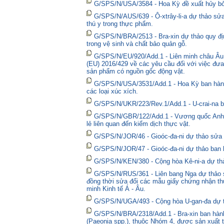
G/SPS/N/USA/3584 - Hoa Kỳ đề xuất hủy bỏ 
G/SPS/N/AUS/639 - Ô-xtrây-li-a dự thảo sửa
thú y trong thực phẩm.
G/SPS/N/BRA/2513 - Bra-xin dự thảo quy địn
trong vệ sinh và chất bảo quản gỗ.
G/SPS/N/EU/920/Add.1 - Liên minh châu Âu 
(EU) 2016/429 về các yêu cầu đối với việc đưa
sản phẩm có nguồn gốc động vật.
G/SPS/N/USA/3531/Add.1 - Hoa Kỳ ban hành 
các loại xúc xích.
G/SPS/N/UKR/223/Rev.1/Add.1 - U-crai-na ba
G/SPS/N/GBR/122/Add.1 - Vương quốc Anh t
lẻ liên quan đến kiểm dịch thực vật.
G/SPS/N/JOR/46 - Gioóc-đa-ni dự thảo sửa đ
G/SPS/N/JOR/47 - Gioóc-đa-ni dự thảo ban 
G/SPS/N/KEN/380 - Cộng hòa Kê-ni-a dự thả
G/SPS/N/RUS/361 - Liên bang Nga dự thảo sửa
đồng thời sửa đổi các mẫu giấy chứng nhận thú
minh Kinh tế Á - Âu.
G/SPS/N/UGA/493 - Cộng hòa U-gan-đa dự t
G/SPS/N/BRA/2318/Add.1 - Bra-xin ban hành
(Paeonia spp.), thuộc Nhóm 4, được sản xuất t