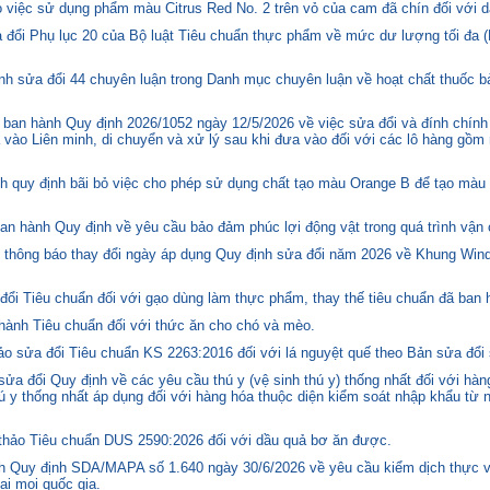
việc sử dụng phẩm màu Citrus Red No. 2 trên vỏ của cam đã chín đối với d
 đổi Phụ lục 20 của Bộ luật Tiêu chuẩn thực phẩm về mức dư lượng tối đa (
h sửa đổi 44 chuyên luận trong Danh mục chuyên luận về hoạt chất thuốc bả
ban hành Quy định 2026/1052 ngày 12/5/2026 về việc sửa đổi và đính chính
 vào Liên minh, di chuyển và xử lý sau khi đưa vào đối với các lô hàng gồm 
quy định bãi bỏ việc cho phép sử dụng chất tạo màu Orange B để tạo màu c
n hành Quy định về yêu cầu bảo đảm phúc lợi động vật trong quá trình vận c
hông báo thay đổi ngày áp dụng Quy định sửa đổi năm 2026 về Khung Winds
ổi Tiêu chuẩn đối với gạo dùng làm thực phẩm, thay thế tiêu chuẩn đã ban
hành Tiêu chuẩn đối với thức ăn cho chó và mèo.
o sửa đổi Tiêu chuẩn KS 2263:2016 đối với lá nguyệt quế theo Bản sửa đổi
 đổi Quy định về các yêu cầu thú y (vệ sinh thú y) thống nhất đối với hàng
 y thống nhất áp dụng đối với hàng hóa thuộc diện kiểm soát nhập khẩu từ n
hảo Tiêu chuẩn DUS 2590:2026 đối với dầu quả bơ ăn được.
 Quy định SDA/MAPA số 1.640 ngày 30/6/2026 về yêu cầu kiểm dịch thực vậ
ại mọi quốc gia.