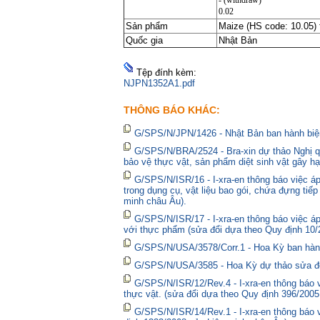
- (withdraw)
0.02
Sản phẩm
Maize (HS code: 10.05) 
Quốc gia
Nhật Bản
Tệp đính kèm:
NJPN1352A1.pdf
THÔNG BÁO KHÁC:
G/SPS/N/JPN/1426 - Nhật Bản ban hành biện
G/SPS/N/BRA/2524 - Bra-xin dự thảo Nghị qu
bảo vệ thực vật, sản phẩm diệt sinh vật gây hạ
G/SPS/N/ISR/16 - I-xra-en thông báo việc 
trong dụng cụ, vật liệu bao gói, chứa đựng tiế
minh châu Âu).
G/SPS/N/ISR/17 - I-xra-en thông báo việc á
với thực phẩm (sửa đổi dựa theo Quy định 10/
G/SPS/N/USA/3578/Corr.1 - Hoa Kỳ ban hành 
G/SPS/N/USA/3585 - Hoa Kỳ dự thảo sửa đổi 
G/SPS/N/ISR/12/Rev.4 - I-xra-en thông báo
thực vật. (sửa đổi dựa theo Quy định 396/2005
G/SPS/N/ISR/14/Rev.1 - I-xra-en thông báo