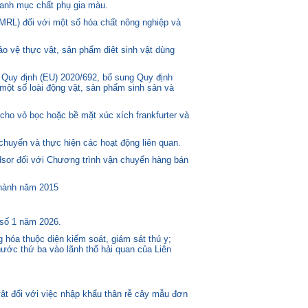
anh mục chất phụ gia màu.
MRL) đối với một số hóa chất nông nghiệp và
o vệ thực vật, sản phẩm diệt sinh vật dùng
 Quy định (EU) 2020/692, bổ sung Quy định
một số loài động vật, sản phẩm sinh sản và
ho vỏ bọc hoặc bề mặt xúc xích frankfurter và
huyển và thực hiện các hoạt động liên quan.
or đối với Chương trình vận chuyển hàng bán
 hành năm 2015
 số 1 năm 2026.
 hóa thuộc diện kiểm soát, giám sát thú y;
ước thứ ba vào lãnh thổ hải quan của Liên
t đối với việc nhập khẩu thân rễ cây mẫu đơn