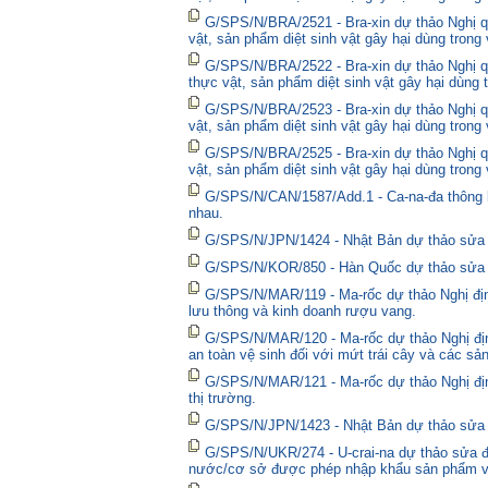
G/SPS/N/BRA/2521 - Bra-xin dự thảo Nghị qu
vật, sản phẩm diệt sinh vật gây hại dùng trong
G/SPS/N/BRA/2522 - Bra-xin dự thảo Nghị quy
thực vật, sản phẩm diệt sinh vật gây hại dùng 
G/SPS/N/BRA/2523 - Bra-xin dự thảo Nghị qu
vật, sản phẩm diệt sinh vật gây hại dùng trong
G/SPS/N/BRA/2525 - Bra-xin dự thảo Nghị qu
vật, sản phẩm diệt sinh vật gây hại dùng trong
G/SPS/N/CAN/1587/Add.1 - Ca-na-đa thông bá
nhau.
G/SPS/N/JPN/1424 - Nhật Bản dự thảo sửa đổ
G/SPS/N/KOR/850 - Hàn Quốc dự thảo sửa đổ
G/SPS/N/MAR/119 - Ma-rốc dự thảo Nghị định
lưu thông và kinh doanh rượu vang.
G/SPS/N/MAR/120 - Ma-rốc dự thảo Nghị địn
an toàn vệ sinh đối với mứt trái cây và các sả
G/SPS/N/MAR/121 - Ma-rốc dự thảo Nghị định 
thị trường.
G/SPS/N/JPN/1423 - Nhật Bản dự thảo sửa đổ
G/SPS/N/UKR/274 - U-crai-na dự thảo sửa đổ
nước/cơ sở được phép nhập khẩu sản phẩm và