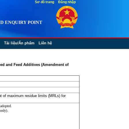
Sơ đồ trang
Đăng nhập
D ENQUIRY POINT
Tài liệu/Ấn phẩm
Liên hệ
eed and Feed Additives (Amendment of
 of maximum residue limits (MRLs) for
 adopted.
only).