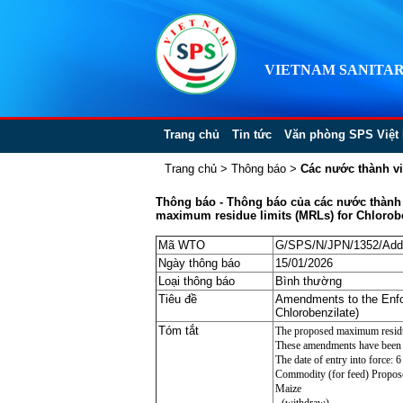
VIETNAM SANITAR
Trang chủ
Tin tức
Văn phòng SPS Việt
Trang chủ
>
Thông báo
>
Các nước thành v
Thông báo - Thông báo của các nước thành 
maximum residue limits (MRLs) for Chlorobe
Mã WTO
G/SPS/N/JPN/1352/Add
Ngày thông báo
15/01/2026
Loại thông báo
Bình thường
Tiêu đề
Amendments to the Enfo
Chlorobenzilate)
Tóm tắt
The proposed maximum residue
These amendments have been p
The date of entry into force: 
Commodity (for feed) Propo
Maize