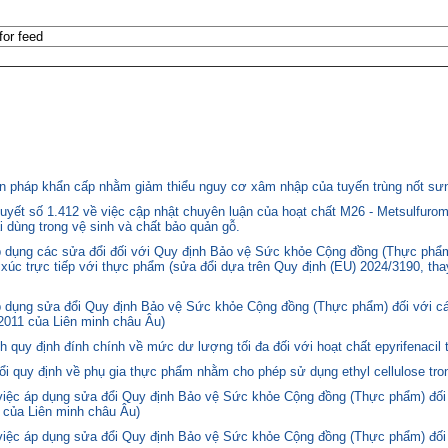
for feed
 pháp khẩn cấp nhằm giảm thiểu nguy cơ xâm nhập của tuyến trùng nốt sưng
yết số 1.412 về việc cập nhật chuyên luận của hoạt chất M26 - Metsulfurom
i dùng trong vệ sinh và chất bảo quản gỗ.
áp dụng các sửa đổi đối với Quy định Bảo vệ Sức khỏe Cộng đồng (Thực phẩm
p xúc trực tiếp với thực phẩm (sửa đổi dựa trên Quy định (EU) 2024/3190, th
p dụng sửa đổi Quy định Bảo vệ Sức khỏe Cộng đồng (Thực phẩm) đối với cá
2011 của Liên minh châu Âu)
quy định đính chính về mức dư lượng tối đa đối với hoạt chất epyrifenacil 
quy định về phụ gia thực phẩm nhằm cho phép sử dụng ethyl cellulose tron
 việc áp dụng sửa đổi Quy định Bảo vệ Sức khỏe Cộng đồng (Thực phẩm) đối
 của Liên minh châu Âu)
 việc áp dụng sửa đổi Quy định Bảo vệ Sức khỏe Cộng đồng (Thực phẩm) đối