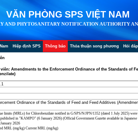
VĂN PHÒNG SPS VIỆT NAM
Y AND PHYTOSANITARY NOTIFICATION AUTHORITY AN
 Nam
Hiệp định SPS
Thông báo
Thỏa thuận song phương
Hỏi đáp
iên
viên: Amendments to the Enforcement Ordinance of the Standards of F
nzilate)
.1
rcement Ordinance of the Standards of Feed and Feed Additives (Amendment
 limits (MRLs) for Chlorobenzilate notified in G/SPS/N/JPN/1352 (dated 1 July 2025) were
ublished in "KAMPO" (6 January 2026) (Official Government Gazette available in Japanese 
6 January 2026
sed MRL (mg/kg) Current MRL (mg/kg)