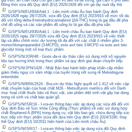
gia thức ăn chăn nuôi cho gia cầm vỗ béo và đẻ trứng, gia cầm ít phổ biến.
Đồng thời sửa đổi Quy định (EU) 2025/1928 đối với gà tây nuôi lấy thịt.
G/SPS/N/EU/934/Add.1 - Liên minh châu Âu ban hành Quy định
2026/1828 ngày 28/7/2026, sửa đổi Quy định (EU) 2023/915 về mức tối đa
đối với tổng delta-9-tetrahydrocannabinol (Δ9-THC) trong lá gai dầu để pha
chế đồ uống và các sản phẩm đồ uống từ lá gai dầu đã pha sẵn.
G/SPS/N/EU/935/Add.1 - Liên minh châu Âu ban hành Quy định (EU)
2026/1825 ngày 29/7/2026 sửa đổi Quy định (EU) 2023/915 về việc thiết
lập và điều chỉnh mức dư lượng tối đa đối với các chất ô nhiễm gồm 3-
monochloropropanediol (3-MCPD), este axit béo 3-MCPD và este axit béo
glycidyl trong một số loại thực phẩm.
G/SPS/N/JOR/48 - Gioóc-đa-ni dự thảo cấm sử dụng một số nguyên
liệu tạo hương khói trong thực phẩm và quy định giai đoạn chuyển tiếp.
G/SPS/N/JPN/1426 - Nhật Bản ban hành biện pháp khẩn cấp nhằm
giảm thiểu nguy cơ xâm nhập của tuyến trùng nốt sưng rễ Meloidogyne
enterolobii.
G/SPS/N/BRA/2524 - Bra-xin dự thảo Nghị quyết số 1.412 về việc cập
nhật chuyên luận của hoạt chất M26 - Metsulfurom metílico đối với Danh
mục hoạt chất thuốc bảo vệ thực vật, sản phẩm diệt sinh vật gây hại dùng
trong vệ sinh và chất bảo quản gỗ.
G/SPS/N/ISR/16 - I-xra-en thông báo việc áp dụng các sửa đổi đối với
Quy định Bảo vệ Sức khỏe Cộng đồng (Thực phẩm) về việc sử dụng hợp
chất Bisphenol A (BPA) trong dụng cụ, vật liệu bao gói, chứa đựng tiếp xúc
trực tiếp với thực phẩm (sửa đổi dựa trên Quy định (EU) 2024/3190, thay
thế Quy định (EU) 10/2011 hiện hành của Liên minh châu Âu).
G/SPS/N/ISR/17 - I-xra-en thông báo việc áp dụng sửa đổi Quy định