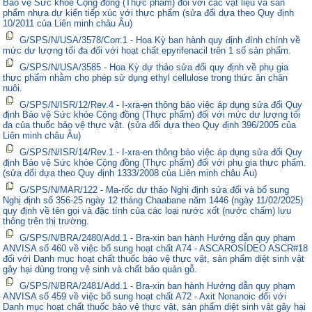
Bảo vệ Sức khỏe Cộng đồng (Thực phẩm) đối với các vật liệu và sản
phẩm nhựa dự kiến tiếp xúc với thực phẩm (sửa đổi dựa theo Quy định
10/2011 của Liên minh châu Âu)
G/SPS/N/USA/3578/Corr.1 - Hoa Kỳ ban hành quy định đính chính về
mức dư lượng tối đa đối với hoạt chất epyrifenacil trên 1 số sản phẩm.
G/SPS/N/USA/3585 - Hoa Kỳ dự thảo sửa đổi quy định về phụ gia
thực phẩm nhằm cho phép sử dụng ethyl cellulose trong thức ăn chăn
nuôi.
G/SPS/N/ISR/12/Rev.4 - I-xra-en thông báo việc áp dụng sửa đổi Quy
định Bảo vệ Sức khỏe Cộng đồng (Thực phẩm) đối với mức dư lượng tối
đa của thuốc bảo vệ thực vật. (sửa đổi dựa theo Quy định 396/2005 của
Liên minh châu Âu)
G/SPS/N/ISR/14/Rev.1 - I-xra-en thông báo việc áp dụng sửa đổi Quy
định Bảo vệ Sức khỏe Cộng đồng (Thực phẩm) đối với phụ gia thực phẩm.
(sửa đổi dựa theo Quy định 1333/2008 của Liên minh châu Âu)
G/SPS/N/MAR/122 - Ma-rốc dự thảo Nghị định sửa đổi và bổ sung
Nghị định số 356-25 ngày 12 tháng Chaabane năm 1446 (ngày 11/02/2025)
quy định về tên gọi và đặc tính của các loại nước xốt (nước chấm) lưu
thông trên thị trường.
G/SPS/N/BRA/2480/Add.1 - Bra-xin ban hành Hướng dẫn quy phạm
ANVISA số 460 về việc bổ sung hoạt chất A74 - ASCAROSÍDEO ASCR#18
đối với Danh mục hoạt chất thuốc bảo vệ thực vật, sản phẩm diệt sinh vật
gây hại dùng trong vệ sinh và chất bảo quản gỗ.
G/SPS/N/BRA/2481/Add.1 - Bra-xin ban hành Hướng dẫn quy phạm
ANVISA số 459 về việc bổ sung hoạt chất A72 - Axit Nonanoic đối với
Danh mục hoạt chất thuốc bảo vệ thực vật, sản phẩm diệt sinh vật gây hại