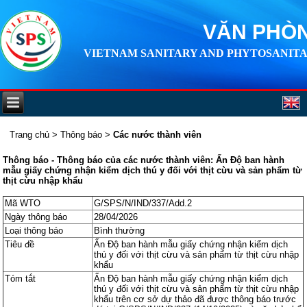
VĂN PHÒN
VIETNAM SANITARY AND PHYTOSANITA
Trang chủ
>
Thông báo
>
Các nước thành viên
Thông báo - Thông báo của các nước thành viên: Ấn Độ ban hành
mẫu giấy chứng nhận kiểm dịch thú y đối với thịt cừu và sản phẩm từ
thịt cừu nhập khẩu
Mã WTO
G/SPS/N/IND/337/Add.2
Ngày thông báo
28/04/2026
Loại thông báo
Bình thường
Tiêu đề
Ấn Độ ban hành mẫu giấy chứng nhận kiểm dịch
thú y đối với thịt cừu và sản phẩm từ thịt cừu nhập
khẩu
Tóm tắt
Ấn Độ ban hành mẫu giấy chứng nhận kiểm dịch
thú y đối với thịt cừu và sản phẩm từ thịt cừu nhập
khẩu trên cơ sở dự thảo đã được thông báo trước