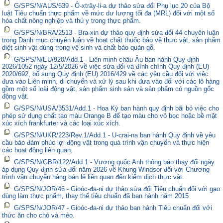
G/SPS/N/AUS/639 - Ô-xtrây-li-a dự thảo sửa đổi Phụ lục 20 của Bộ
luật Tiêu chuẩn thực phẩm về mức dư lượng tối đa (MRL) đối với một số
hóa chất nông nghiệp và thú y trong thực phẩm.
G/SPS/N/BRA/2513 - Bra-xin dự thảo quy định sửa đổi 44 chuyên luận
trong Danh mục chuyên luận về hoạt chất thuốc bảo vệ thực vật, sản phẩm
diệt sinh vật dùng trong vệ sinh và chất bảo quản gỗ.
G/SPS/N/EU/920/Add.1 - Liên minh châu Âu ban hành Quy định
2026/1052 ngày 12/5/2026 về việc sửa đổi và đính chính Quy định (EU)
2020/692, bổ sung Quy định (EU) 2016/429 về các yêu cầu đối với việc
đưa vào Liên minh, di chuyển và xử lý sau khi đưa vào đối với các lô hàng
gồm một số loài động vật, sản phẩm sinh sản và sản phẩm có nguồn gốc
động vật.
G/SPS/N/USA/3531/Add.1 - Hoa Kỳ ban hành quy định bãi bỏ việc cho
phép sử dụng chất tạo màu Orange B để tạo màu cho vỏ bọc hoặc bề mặt
xúc xích frankfurter và các loại xúc xích.
G/SPS/N/UKR/223/Rev.1/Add.1 - U-crai-na ban hành Quy định về yêu
cầu bảo đảm phúc lợi động vật trong quá trình vận chuyển và thực hiện
các hoạt động liên quan.
G/SPS/N/GBR/122/Add.1 - Vương quốc Anh thông báo thay đổi ngày
áp dụng Quy định sửa đổi năm 2026 về Khung Windsor đối với Chương
trình vận chuyển hàng bán lẻ liên quan đến kiểm dịch thực vật.
G/SPS/N/JOR/46 - Gioóc-đa-ni dự thảo sửa đổi Tiêu chuẩn đối với gạo
dùng làm thực phẩm, thay thế tiêu chuẩn đã ban hành năm 2015
G/SPS/N/JOR/47 - Gioóc-đa-ni dự thảo ban hành Tiêu chuẩn đối với
thức ăn cho chó và mèo.