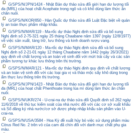
G/SPS/N/JPN/1424 - Nhật Bản dự thảo sửa đổi giới hạn dư lượng tối
đa (MRL) của hoạt chất Acephate trong ngô và cỏ khô dùng làm thức ăn
chăn nuôi.
G/SPS/N/KOR/850 - Hàn Quốc dự thảo sửa đổi Luật Đặc biệt về quản
lý an toàn thực phẩm nhập khẩu.
G/SPS/N/MAR/119 - Ma-rốc dự thảo Nghị định sửa đổi và bổ sung
Nghị định số 2-75-321 ngày 25 tháng Chaabane năm 1397 (ngày 12/8/1977)
về việc sản xuất, tàng trữ, lưu thông và kinh doanh rượu vang.
G/SPS/N/MAR/120 - Ma-rốc dự thảo Nghị định sửa đổi và bổ sung
Nghị định số 2-21-01 ngày 12 tháng Chaabane năm 1442 (ngày 26/3/2021)
quy định về chất lượng và an toàn vệ sinh đối với mứt trái cây và các sản
phẩm tương tự khác lưu thông trên thị trường.
G/SPS/N/MAR/121 - Ma-rốc dự thảo Nghị định quy định về chất lượng
và an toàn vệ sinh đối với các loại gia vị và thảo mộc sấy khô dùng trong
ẩm thực lưu thông trên thị trường.
G/SPS/N/JPN/1423 - Nhật Bản dự thảo sửa đổi giới hạn dư lượng tối
đa (MRL) của hoạt chất Phenthoate trong lúa mì dùng làm thức ăn chăn
nuôi.
G/SPS/N/UKR/274 - U-crai-na dự thảo sửa đổi Quyết định số 262 ngày
11/6/2018 về thủ tục kiểm soát của nhà nước đối với các cơ sở xuất khẩu
và Sổ đăng ký nhà nước/cơ sở được phép nhập khẩu sản phẩm vào U-
crai-na.
G/SPS/N/USA/3584 - Hoa Kỳ đề xuất hủy bỏ việc sử dụng phẩm màu
Citrus Red No. 2 trên vỏ của cam đã chín đối với danh mục chất phụ gia
màu.