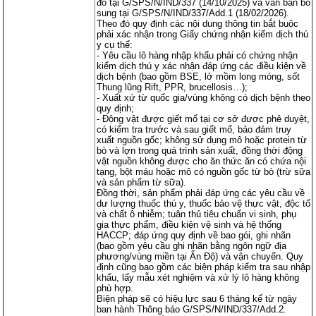
đó tại G/SPS/N/IND/337 (14/10/2025) và văn bản bổ
sung tại G/SPS/N/IND/337/Add.1 (18/02/2026).
Theo đó quy định các nội dung thông tin bắt buộc
phải xác nhận trong Giấy chứng nhận kiểm dịch thú
y cụ thể:
- Yêu cầu lô hàng nhập khẩu phải có chứng nhận
kiểm dịch thú y xác nhận đáp ứng các điều kiện về
dịch bệnh (bao gồm BSE, lở mồm long móng, sốt
Thung lũng Rift, PPR, brucellosis…);
- Xuất xứ từ quốc gia/vùng không có dịch bệnh theo
quy định;
- Động vật được giết mổ tại cơ sở được phê duyệt,
có kiểm tra trước và sau giết mổ, bảo đảm truy
xuất nguồn gốc; không sử dụng mô hoặc protein từ
bò và lợn trong quá trình sản xuất, đồng thời động
vật nguồn không được cho ăn thức ăn có chứa nội
tạng, bột máu hoặc mô có nguồn gốc từ bò (trừ sữa
và sản phẩm từ sữa).
Đồng thời, sản phẩm phải đáp ứng các yêu cầu về
dư lượng thuốc thú y, thuốc bảo vệ thực vật, độc tố
và chất ô nhiễm; tuân thủ tiêu chuẩn vi sinh, phụ
gia thực phẩm, điều kiện vệ sinh và hệ thống
HACCP; đáp ứng quy định về bao gói, ghi nhãn
(bao gồm yêu cầu ghi nhãn bằng ngôn ngữ địa
phương/vùng miền tại Ấn Độ) và vận chuyển. Quy
định cũng bao gồm các biện pháp kiểm tra sau nhập
khẩu, lấy mẫu xét nghiệm và xử lý lô hàng không
phù hợp.
Biện pháp sẽ có hiệu lực sau 6 tháng kể từ ngày
ban hành Thông báo G/SPS/N/IND/337/Add.2.