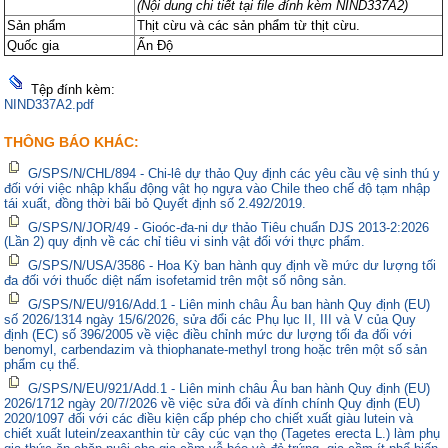
(Nội dung chi tiết tại file đính kèm NIND337A2)
Sản phẩm
Thịt cừu và các sản phẩm từ thịt cừu.
Quốc gia
Ấn Độ
Tệp đính kèm:
NIND337A2.pdf
THÔNG BÁO KHÁC:
G/SPS/N/CHL/894 - Chi-lê dự thảo Quy định các yêu cầu vệ sinh thú y
đối với việc nhập khẩu động vật họ ngựa vào Chile theo chế độ tạm nhập
tái xuất, đồng thời bãi bỏ Quyết định số 2.492/2019.
G/SPS/N/JOR/49 - Gioóc-đa-ni dự thảo Tiêu chuẩn DJS 2013-2:2026
(Lần 2) quy định về các chỉ tiêu vi sinh vật đối với thực phẩm.
G/SPS/N/USA/3586 - Hoa Kỳ ban hành quy định về mức dư lượng tối
đa đối với thuốc diệt nấm isofetamid trên một số nông sản.
G/SPS/N/EU/916/Add.1 - Liên minh châu Âu ban hành Quy định (EU)
số 2026/1314 ngày 15/6/2026, sửa đổi các Phụ lục II, III và V của Quy
định (EC) số 396/2005 về việc điều chỉnh mức dư lượng tối đa đối với
benomyl, carbendazim và thiophanate-methyl trong hoặc trên một số sản
phẩm cụ thể.
G/SPS/N/EU/921/Add.1 - Liên minh châu Âu ban hành Quy định (EU)
2026/1712 ngày 20/7/2026 về việc sửa đổi và đính chính Quy định (EU)
2020/1097 đối với các điều kiện cấp phép cho chiết xuất giàu lutein và
chiết xuất lutein/zeaxanthin từ cây cúc vạn thọ (Tagetes erecta L.) làm phụ