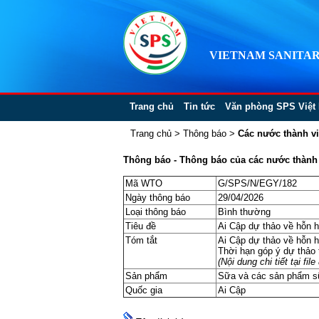
VIETNAM SANITAR
Trang chủ
Tin tức
Văn phòng SPS Việt
Trang chủ
>
Thông báo
>
Các nước thành v
Thông báo - Thông báo của các nước thành v
Mã WTO
G/SPS/N/EGY/182
Ngày thông báo
29/04/2026
Loại thông báo
Bình thường
Tiêu đề
Ai Cập dự thảo về hỗn h
Tóm tắt
Ai Cập dự thảo về hỗn h
Thời hạn góp ý dự thảo 
(Nội dung chi tiết tại f
Sản phẩm
Sữa và các sản phẩm sữ
Quốc gia
Ai Cập