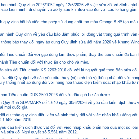
ban hành Quy định 2026/1052 ngày 12/5/2026 về việc sửa đổi và đính chính
 vào Liên minh, di chuyển và xử lý sau khi đưa vào đối với các lô hàng gồm 
quy định bãi bỏ việc cho phép sử dụng chất tạo màu Orange B để tạo màu c
n hành Quy định về yêu cầu bảo đảm phúc lợi động vật trong quá trình vận c
hông báo thay đổi ngày áp dụng Quy định sửa đổi năm 2026 về Khung Winds
ổi Tiêu chuẩn đối với gạo dùng làm thực phẩm, thay thế tiêu chuẩn đã ban
hành Tiêu chuẩn đối với thức ăn cho chó và mèo.
o sửa đổi Tiêu chuẩn KS 2263:2016 đối với lá nguyệt quế theo Bản sửa đổi
 đổi Quy định về các yêu cầu thú y (vệ sinh thú y) thống nhất đối với hàng
 y thống nhất áp dụng đối với hàng hóa thuộc diện kiểm soát nhập khẩu từ n
hảo Tiêu chuẩn DUS 2590:2026 đối với dầu quả bơ ăn được.
 Quy định SDA/MAPA số 1.640 ngày 30/6/2026 về yêu cầu kiểm dịch thực vậ
ại mọi quốc gia.
i dự thảo quy định điều kiện vệ sinh thú y đối với việc nhập khẩu động vật
số 1.582 năm 2019.
êu cầu kiểm dịch thực vật đối với việc nhập khẩu phấn hoa của một số loài 
 và sửa đổi Nghị quyết số 5.561 năm 2012.