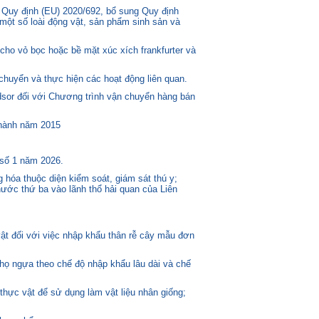
 Quy định (EU) 2020/692, bổ sung Quy định
một số loài động vật, sản phẩm sinh sản và
ho vỏ bọc hoặc bề mặt xúc xích frankfurter và
huyển và thực hiện các hoạt động liên quan.
or đối với Chương trình vận chuyển hàng bán
 hành năm 2015
 số 1 năm 2026.
 hóa thuộc diện kiểm soát, giám sát thú y;
ước thứ ba vào lãnh thổ hải quan của Liên
t đối với việc nhập khẩu thân rễ cây mẫu đơn
 họ ngựa theo chế độ nhập khẩu lâu dài và chế
thực vật để sử dụng làm vật liệu nhân giống;