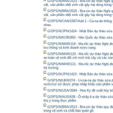
G/SPS/N/BRA/2523 - Bra-xin dự thảo Nghị qu
vật, sản phẩm diệt sinh vật gây hại dùng trong
G/SPS/N/BRA/2525 - Bra-xin dự thảo Nghị qu
vật, sản phẩm diệt sinh vật gây hại dùng trong
G/SPS/N/CAN/1587/Add.1 - Ca-na-đa thông bá
nhau.
G/SPS/N/JPN/1424 - Nhật Bản dự thảo sửa đổ
G/SPS/N/KOR/850 - Hàn Quốc dự thảo sửa đổ
G/SPS/N/MAR/119 - Ma-rốc dự thảo Nghị định
lưu thông và kinh doanh rượu vang.
G/SPS/N/MAR/120 - Ma-rốc dự thảo Nghị địn
an toàn vệ sinh đối với mứt trái cây và các sả
G/SPS/N/MAR/121 - Ma-rốc dự thảo Nghị định 
thị trường.
G/SPS/N/JPN/1423 - Nhật Bản dự thảo sửa đổ
G/SPS/N/UKR/274 - U-crai-na dự thảo sửa đổ
nước/cơ sở được phép nhập khẩu sản phẩm và
G/SPS/N/USA/3584 - Hoa Kỳ đề xuất hủy bỏ 
G/SPS/N/AUS/639 - Ô-xtrây-li-a dự thảo sửa
thú y trong thực phẩm.
G/SPS/N/BRA/2513 - Bra-xin dự thảo quy địn
trong vệ sinh và chất bảo quản gỗ.