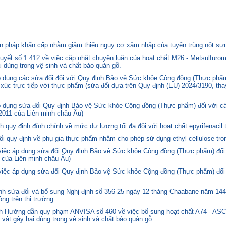
 pháp khẩn cấp nhằm giảm thiểu nguy cơ xâm nhập của tuyến trùng nốt sưng
yết số 1.412 về việc cập nhật chuyên luận của hoạt chất M26 - Metsulfurom
i dùng trong vệ sinh và chất bảo quản gỗ.
áp dụng các sửa đổi đối với Quy định Bảo vệ Sức khỏe Cộng đồng (Thực phẩm
p xúc trực tiếp với thực phẩm (sửa đổi dựa trên Quy định (EU) 2024/3190, th
p dụng sửa đổi Quy định Bảo vệ Sức khỏe Cộng đồng (Thực phẩm) đối với cá
2011 của Liên minh châu Âu)
quy định đính chính về mức dư lượng tối đa đối với hoạt chất epyrifenacil 
quy định về phụ gia thực phẩm nhằm cho phép sử dụng ethyl cellulose tron
 việc áp dụng sửa đổi Quy định Bảo vệ Sức khỏe Cộng đồng (Thực phẩm) đối
 của Liên minh châu Âu)
 việc áp dụng sửa đổi Quy định Bảo vệ Sức khỏe Cộng đồng (Thực phẩm) đối
 sửa đổi và bổ sung Nghị định số 356-25 ngày 12 tháng Chaabane năm 1446 
ng trên thị trường.
nh Hướng dẫn quy phạm ANVISA số 460 về việc bổ sung hoạt chất A74 - 
 vật gây hại dùng trong vệ sinh và chất bảo quản gỗ.