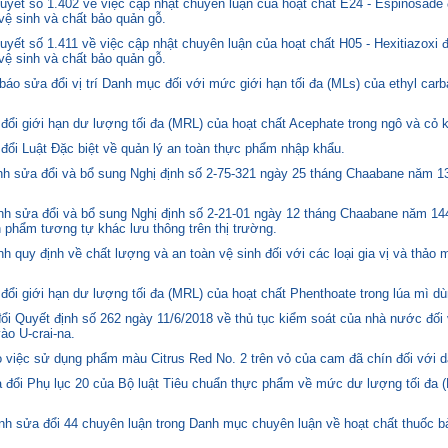
yết số 1.402 về việc cập nhật chuyên luận của hoạt chất E24 - Espinosade 
 vệ sinh và chất bảo quản gỗ.
yết số 1.411 về việc cập nhật chuyên luận của hoạt chất H05 - Hexitiazoxi 
 vệ sinh và chất bảo quản gỗ.
o sửa đổi vị trí Danh mục đối với mức giới hạn tối đa (MLs) của ethyl carb
i giới hạn dư lượng tối đa (MRL) của hoạt chất Acephate trong ngô và cỏ k
i Luật Đặc biệt về quản lý an toàn thực phẩm nhập khẩu.
 sửa đổi và bổ sung Nghị định số 2-75-321 ngày 25 tháng Chaabane năm 1397
h sửa đổi và bổ sung Nghị định số 2-21-01 ngày 12 tháng Chaabane năm 144
n phẩm tương tự khác lưu thông trên thị trường.
quy định về chất lượng và an toàn vệ sinh đối với các loại gia vị và thảo 
i giới hạn dư lượng tối đa (MRL) của hoạt chất Phenthoate trong lúa mì dù
i Quyết định số 262 ngày 11/6/2018 về thủ tục kiểm soát của nhà nước đối
o U-crai-na.
việc sử dụng phẩm màu Citrus Red No. 2 trên vỏ của cam đã chín đối với d
 đổi Phụ lục 20 của Bộ luật Tiêu chuẩn thực phẩm về mức dư lượng tối đa (
h sửa đổi 44 chuyên luận trong Danh mục chuyên luận về hoạt chất thuốc bả