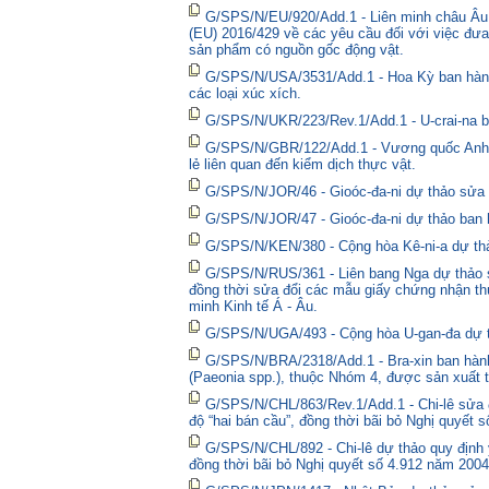
G/SPS/N/EU/920/Add.1 - Liên minh châu Âu 
(EU) 2016/429 về các yêu cầu đối với việc đưa
sản phẩm có nguồn gốc động vật.
G/SPS/N/USA/3531/Add.1 - Hoa Kỳ ban hành 
các loại xúc xích.
G/SPS/N/UKR/223/Rev.1/Add.1 - U-crai-na ba
G/SPS/N/GBR/122/Add.1 - Vương quốc Anh t
lẻ liên quan đến kiểm dịch thực vật.
G/SPS/N/JOR/46 - Gioóc-đa-ni dự thảo sửa đ
G/SPS/N/JOR/47 - Gioóc-đa-ni dự thảo ban 
G/SPS/N/KEN/380 - Cộng hòa Kê-ni-a dự thả
G/SPS/N/RUS/361 - Liên bang Nga dự thảo sửa
đồng thời sửa đổi các mẫu giấy chứng nhận thú
minh Kinh tế Á - Âu.
G/SPS/N/UGA/493 - Cộng hòa U-gan-đa dự t
G/SPS/N/BRA/2318/Add.1 - Bra-xin ban hành
(Paeonia spp.), thuộc Nhóm 4, được sản xuất t
G/SPS/N/CHL/863/Rev.1/Add.1 - Chi-lê sửa đổ
độ “hai bán cầu”, đồng thời bãi bỏ Nghị quyết 
G/SPS/N/CHL/892 - Chi-lê dự thảo quy định y
đồng thời bãi bỏ Nghị quyết số 4.912 năm 2004