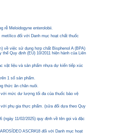
 rễ Meloidogyne enterolobii.
 metílico đối với Danh mục hoạt chất thuốc
) về việc sử dụng hợp chất Bisphenol A (BPA)
ay thế Quy định (EU) 10/2011 hiện hành của Liên
c vật liệu và sản phẩm nhựa dự kiến tiếp xúc
trên 1 số sản phẩm.
g thức ăn chăn nuôi.
 với mức dư lượng tối đa của thuốc bảo vệ
 với phụ gia thực phẩm. (sửa đổi dựa theo Quy
(ngày 11/02/2025) quy định về tên gọi và đặc
ASCAROSÍDEO ASCR#18 đối với Danh mục hoạt