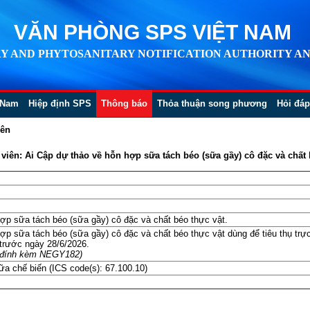
VĂN PHÒNG SPS VIỆT NAM
Y AND PHYTOSANITARY NOTIFICATION AUTHORITY AN
 Nam
Hiệp định SPS
Thông báo
Thỏa thuận song phương
Hỏi đáp
iên
iên: Ai Cập dự thảo về hỗn hợp sữa tách béo (sữa gầy) cô đặc và chất 
ợp sữa tách béo (sữa gầy) cô đặc và chất béo thực vật.
ợp sữa tách béo (sữa gầy) cô đặc và chất béo thực vật dùng để tiêu thụ trực
trước ngày 28/6/2026.
ile đính kèm NEGY182)
a chế biến (ICS code(s): 67.100.10)