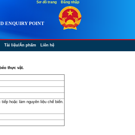
Sơ đồ trang
Đăng nhập
D ENQUIRY POINT
Tài liệu/Ấn phẩm
Liên hệ
béo thực vật.
 tiếp hoặc làm nguyên liệu chế biến.