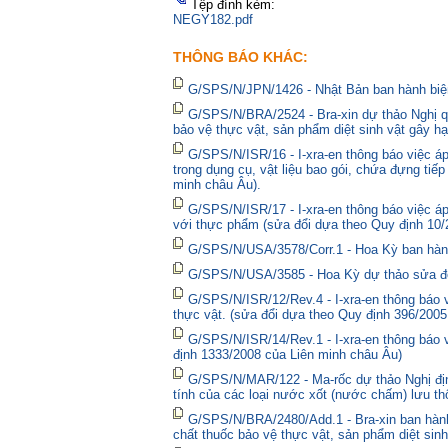
Tệp đính kèm:
NEGY182.pdf
THÔNG BÁO KHÁC:
G/SPS/N/JPN/1426 - Nhật Bản ban hành biện
G/SPS/N/BRA/2524 - Bra-xin dự thảo Nghị qu
bảo vệ thực vật, sản phẩm diệt sinh vật gây hạ
G/SPS/N/ISR/16 - I-xra-en thông báo việc 
trong dụng cụ, vật liệu bao gói, chứa đựng tiế
minh châu Âu).
G/SPS/N/ISR/17 - I-xra-en thông báo việc á
với thực phẩm (sửa đổi dựa theo Quy định 10/
G/SPS/N/USA/3578/Corr.1 - Hoa Kỳ ban hành 
G/SPS/N/USA/3585 - Hoa Kỳ dự thảo sửa đổi 
G/SPS/N/ISR/12/Rev.4 - I-xra-en thông báo
thực vật. (sửa đổi dựa theo Quy định 396/2005
G/SPS/N/ISR/14/Rev.1 - I-xra-en thông báo
định 1333/2008 của Liên minh châu Âu)
G/SPS/N/MAR/122 - Ma-rốc dự thảo Nghị định
tính của các loại nước xốt (nước chấm) lưu thô
G/SPS/N/BRA/2480/Add.1 - Bra-xin ban hà
chất thuốc bảo vệ thực vật, sản phẩm diệt sinh