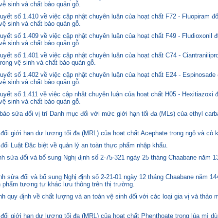
 vệ sinh và chất bảo quản gỗ.
yết số 1.410 về việc cập nhật chuyên luận của hoạt chất F72 - Fluopiram đ
 vệ sinh và chất bảo quản gỗ.
yết số 1.409 về việc cập nhật chuyên luận của hoạt chất F49 - Fludioxonil 
 vệ sinh và chất bảo quản gỗ.
ết số 1.401 về việc cập nhật chuyên luận của hoạt chất C74 - Ciantranilipr
trong vệ sinh và chất bảo quản gỗ.
yết số 1.402 về việc cập nhật chuyên luận của hoạt chất E24 - Espinosade 
 vệ sinh và chất bảo quản gỗ.
yết số 1.411 về việc cập nhật chuyên luận của hoạt chất H05 - Hexitiazoxi 
 vệ sinh và chất bảo quản gỗ.
o sửa đổi vị trí Danh mục đối với mức giới hạn tối đa (MLs) của ethyl carb
i giới hạn dư lượng tối đa (MRL) của hoạt chất Acephate trong ngô và cỏ k
i Luật Đặc biệt về quản lý an toàn thực phẩm nhập khẩu.
 sửa đổi và bổ sung Nghị định số 2-75-321 ngày 25 tháng Chaabane năm 1397
h sửa đổi và bổ sung Nghị định số 2-21-01 ngày 12 tháng Chaabane năm 144
n phẩm tương tự khác lưu thông trên thị trường.
quy định về chất lượng và an toàn vệ sinh đối với các loại gia vị và thảo 
i giới hạn dư lượng tối đa (MRL) của hoạt chất Phenthoate trong lúa mì dù