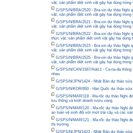
vật, sản phẩm diệt sinh vật gây hại dùng trong
G/SPS/N/BRA/2520 - Bra-xin dự thảo Nghị qu
vật, sản phẩm diệt sinh vật gây hại dùng trong
G/SPS/N/BRA/2521 - Bra-xin dự thảo Nghị qu
vật, sản phẩm diệt sinh vật gây hại dùng trong
G/SPS/N/BRA/2522 - Bra-xin dự thảo Nghị quy
thực vật, sản phẩm diệt sinh vật gây hại dùng 
G/SPS/N/BRA/2523 - Bra-xin dự thảo Nghị qu
vật, sản phẩm diệt sinh vật gây hại dùng trong
G/SPS/N/BRA/2525 - Bra-xin dự thảo Nghị qu
vật, sản phẩm diệt sinh vật gây hại dùng trong
G/SPS/N/CAN/1587/Add.1 - Ca-na-đa thông bá
nhau.
G/SPS/N/JPN/1424 - Nhật Bản dự thảo sửa đổ
G/SPS/N/KOR/850 - Hàn Quốc dự thảo sửa đổ
G/SPS/N/MAR/119 - Ma-rốc dự thảo Nghị định
lưu thông và kinh doanh rượu vang.
G/SPS/N/MAR/120 - Ma-rốc dự thảo Nghị địn
an toàn vệ sinh đối với mứt trái cây và các sả
G/SPS/N/MAR/121 - Ma-rốc dự thảo Nghị định 
thị trường.
G/SPS/N/JPN/1423 - Nhật Bản dự thảo sửa đổ