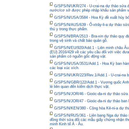
G/SPS/N/UKR/274 - U-crai-na dự thảo sửa đổ
nước/cơ sở được phép nhập khẩu sản phẩm và
G/SPS/N/USA/3584 - Hoa Kỳ đề xuất hủy bỏ 
G/SPS/N/AUS/639 - Ô-xtrây-li-a dự thảo sửa
thú y trong thực phẩm.
G/SPS/N/BRA/2513 - Bra-xin dự thảo quy địn
trong vệ sinh và chất bảo quản gỗ.
G/SPS/N/EU/920/Add.1 - Liên minh châu Âu 
(EU) 2016/429 về các yêu cầu đối với việc đưa
sản phẩm có nguồn gốc động vật.
G/SPS/N/USA/3531/Add.1 - Hoa Kỳ ban hành 
các loại xúc xích.
G/SPS/N/UKR/223/Rev.1/Add.1 - U-crai-na ba
G/SPS/N/GBR/122/Add.1 - Vương quốc Anh t
lẻ liên quan đến kiểm dịch thực vật.
G/SPS/N/JOR/46 - Gioóc-đa-ni dự thảo sửa đ
G/SPS/N/JOR/47 - Gioóc-đa-ni dự thảo ban 
G/SPS/N/KEN/380 - Cộng hòa Kê-ni-a dự thả
G/SPS/N/RUS/361 - Liên bang Nga dự thảo sửa
đồng thời sửa đổi các mẫu giấy chứng nhận thú
minh Kinh tế Á - Âu.