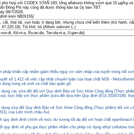
i phù hợp với CODEX STAN 193; tổng aflatoxin không vượt quá 10 μg/kg và 
uẩn Đông Phi này cũng đã được thông báo tại Ủy ban TBT.
ày 06/7/2026.
le đính kèm NBDI155)
 cắt, thái lát, vụn hoặc ở dạng bột, nhưng chưa chế biến thêm (trừ hành, n
 67.220.10); Tỏi khô; tỏi (Allium sativum L.)
un-đi, Kê-ni-a, Ru-an-đa, Tan-da-ni-a, U-gan-đa)
 pháp khẩn cấp nhằm giảm thiểu nguy cơ xâm nhập của tuyến trùng nốt sưng
yết số 1.412 về việc cập nhật chuyên luận của hoạt chất M26 - Metsulfurom
i dùng trong vệ sinh và chất bảo quản gỗ.
áp dụng các sửa đổi đối với Quy định Bảo vệ Sức khỏe Cộng đồng (Thực phẩm
p xúc trực tiếp với thực phẩm (sửa đổi dựa trên Quy định (EU) 2024/3190, th
p dụng sửa đổi Quy định Bảo vệ Sức khỏe Cộng đồng (Thực phẩm) đối với cá
2011 của Liên minh châu Âu)
quy định đính chính về mức dư lượng tối đa đối với hoạt chất epyrifenacil 
quy định về phụ gia thực phẩm nhằm cho phép sử dụng ethyl cellulose tron