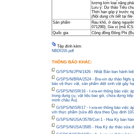
lượng kim loại nặng phả
Lưu ý: Dự thảo Tiêu ch
Thời hạn góp ý trước ng
(Nội dung chi tiết tại fi
Sản phẩm
Rau khô, ở dạng nguyên,
071290); Gia vị (mã ICS:
Quốc gia
Cộng đồng Đông Phi (Bu-r
Tệp đính kèm:
NBDI155.pdf
THÔNG BÁO KHÁC:
G/SPS/N/JPN/1426 - Nhật Bản ban hành biện
G/SPS/N/BRA/2524 - Bra-xin dự thảo Nghị qu
bảo vệ thực vật, sản phẩm diệt sinh vật gây hạ
G/SPS/N/ISR/16 - I-xra-en thông báo việc 
trong dụng cụ, vật liệu bao gói, chứa đựng tiế
minh châu Âu).
G/SPS/N/ISR/17 - I-xra-en thông báo việc á
với thực phẩm (sửa đổi dựa theo Quy định 10/
G/SPS/N/USA/3578/Corr.1 - Hoa Kỳ ban hành 
G/SPS/N/USA/3585 - Hoa Kỳ dự thảo sửa đổi 