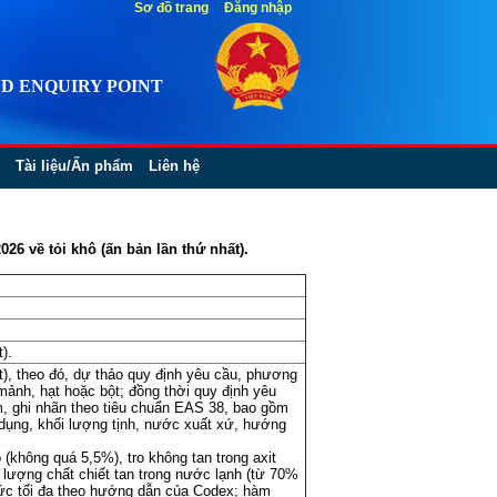
Sơ đồ trang
Đăng nhập
D ENQUIRY POINT
Tài liệu/Ấn phẩm
Liên hệ
6 về tỏi khô (ấn bản lần thứ nhất).
).
), theo đó, dự thảo quy định yêu cầu, phương
ảnh, hạt hoặc bột; đồng thời quy định yêu
, ghi nhãn theo tiêu chuẩn EAS 38, bao gồm
ử dụng, khối lượng tịnh, nước xuất xứ, hướng
 (không quá 5,5%), tro không tan trong axit
lượng chất chiết tan trong nước lạnh (từ 70%
ức tối đa theo hướng dẫn của Codex; hàm