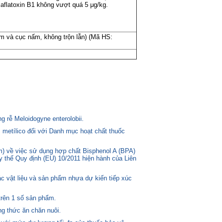
aflatoxin B1 không vượt quá 5 μg/kg.
ấm và cục nấm, không trộn lẫn) (Mã HS:
 rễ Meloidogyne enterolobii.
 metílico đối với Danh mục hoạt chất thuốc
) về việc sử dụng hợp chất Bisphenol A (BPA)
ay thế Quy định (EU) 10/2011 hiện hành của Liên
c vật liệu và sản phẩm nhựa dự kiến tiếp xúc
trên 1 số sản phẩm.
g thức ăn chăn nuôi.