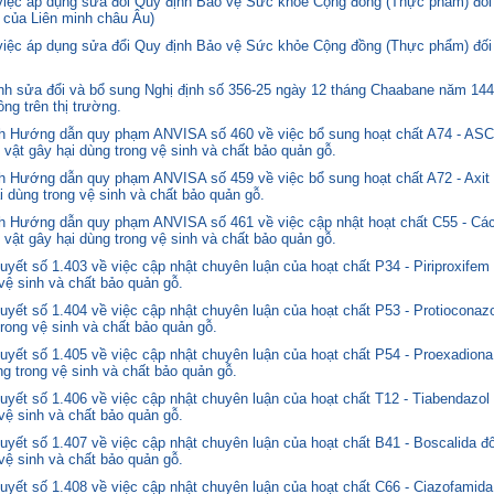
 việc áp dụng sửa đổi Quy định Bảo vệ Sức khỏe Cộng đồng (Thực phẩm) đối
 của Liên minh châu Âu)
 việc áp dụng sửa đổi Quy định Bảo vệ Sức khỏe Cộng đồng (Thực phẩm) đối
 sửa đổi và bổ sung Nghị định số 356-25 ngày 12 tháng Chaabane năm 1446 
ng trên thị trường.
nh Hướng dẫn quy phạm ANVISA số 460 về việc bổ sung hoạt chất A74 - 
 vật gây hại dùng trong vệ sinh và chất bảo quản gỗ.
 Hướng dẫn quy phạm ANVISA số 459 về việc bổ sung hoạt chất A72 - Axit 
i dùng trong vệ sinh và chất bảo quản gỗ.
 Hướng dẫn quy phạm ANVISA số 461 về việc cập nhật hoạt chất C55 - Các
 vật gây hại dùng trong vệ sinh và chất bảo quản gỗ.
yết số 1.403 về việc cập nhật chuyên luận của hoạt chất P34 - Piriproxifem
 vệ sinh và chất bảo quản gỗ.
yết số 1.404 về việc cập nhật chuyên luận của hoạt chất P53 - Protioconazo
trong vệ sinh và chất bảo quản gỗ.
yết số 1.405 về việc cập nhật chuyên luận của hoạt chất P54 - Proexadiona
ng trong vệ sinh và chất bảo quản gỗ.
yết số 1.406 về việc cập nhật chuyên luận của hoạt chất T12 - Tiabendazol
 vệ sinh và chất bảo quản gỗ.
yết số 1.407 về việc cập nhật chuyên luận của hoạt chất B41 - Boscalida đ
 vệ sinh và chất bảo quản gỗ.
yết số 1.408 về việc cập nhật chuyên luận của hoạt chất C66 - Ciazofamida