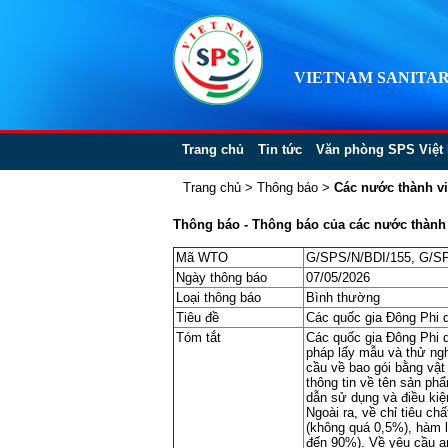
VIETNAM SANITAR
Trang chủ
Tin tức
Văn phòng SPS Việt
Trang chủ
>
Thông báo
>
Các nước thành v
Thông báo - Thông báo của các nước thành v
Mã WTO
G/SPS/N/BDI/155, G/S
Ngày thông báo
07/05/2026
Loại thông báo
Bình thường
Tiêu đề
Các quốc gia Đông Phi d
Tóm tắt
Các quốc gia Đông Phi d
pháp lấy mẫu và thử nghi
cầu về bao gói bằng vậ
thông tin về tên sản ph
dẫn sử dụng và điều kiệ
Ngoài ra, về chỉ tiêu ch
(không quá 0,5%), hàm 
đến 90%). Về yêu cầu a