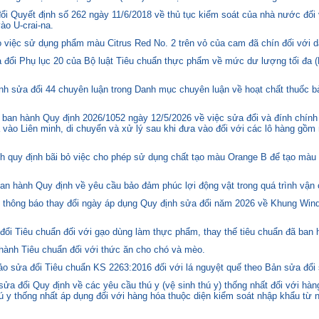
i Quyết định số 262 ngày 11/6/2018 về thủ tục kiểm soát của nhà nước đối
o U-crai-na.
việc sử dụng phẩm màu Citrus Red No. 2 trên vỏ của cam đã chín đối với d
 đổi Phụ lục 20 của Bộ luật Tiêu chuẩn thực phẩm về mức dư lượng tối đa (
h sửa đổi 44 chuyên luận trong Danh mục chuyên luận về hoạt chất thuốc bả
ban hành Quy định 2026/1052 ngày 12/5/2026 về việc sửa đổi và đính chính
 vào Liên minh, di chuyển và xử lý sau khi đưa vào đối với các lô hàng gồm 
quy định bãi bỏ việc cho phép sử dụng chất tạo màu Orange B để tạo màu c
n hành Quy định về yêu cầu bảo đảm phúc lợi động vật trong quá trình vận c
hông báo thay đổi ngày áp dụng Quy định sửa đổi năm 2026 về Khung Winds
ổi Tiêu chuẩn đối với gạo dùng làm thực phẩm, thay thế tiêu chuẩn đã ban
hành Tiêu chuẩn đối với thức ăn cho chó và mèo.
o sửa đổi Tiêu chuẩn KS 2263:2016 đối với lá nguyệt quế theo Bản sửa đổi
 đổi Quy định về các yêu cầu thú y (vệ sinh thú y) thống nhất đối với hàng
 y thống nhất áp dụng đối với hàng hóa thuộc diện kiểm soát nhập khẩu từ n