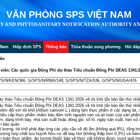
VĂN PHÒNG SPS VIỆT NAM
Y AND PHYTOSANITARY NOTIFICATION AUTHORITY AN
 Nam
Hiệp định SPS
Thông báo
Thỏa thuận song phương
Hỏi đáp
iên
iên: Các quốc gia Đông Phi dự thảo Tiêu chuẩn Đông Phi DEAS 1341:202
PS/N/KEN/366, G/SPS/N/RWA/148, G/SPS/N/TZA/536, G/SPS/N/UGA/476
ự thảo Tiêu chuẩn Đông Phi DEAS 1341:2026 về tỏi khô (ấn bản lần thứ nhất
ự thảo Tiêu chuẩn Đông Phi DEAS 1341:2026 về tỏi khô (ấn bản lần thứ nhất
ệm đối với tỏi khô (
Allium sativum
L.) dùng làm thực phẩm ở các dạng lát, m
t liệu cấp thực phẩm nhằm bảo đảm tính nguyên vẹn và an toàn của sản phẩm
ẩm, dạng trình bày, nhà sản xuất hoặc đóng gói, số lô, ngày sản xuất, hạn s
n bảo quản.
ất lượng, tỏi khô phải đáp ứng các yêu cầu về độ ẩm (không quá 8%), tổng tro
lượng hợp chất lưu huỳnh hữu cơ dễ bay hơi (không thấp hơn 0,3%) và hàm 
n toàn thực phẩm, dư lượng thuốc bảo vệ thực vật không được vượt quá m