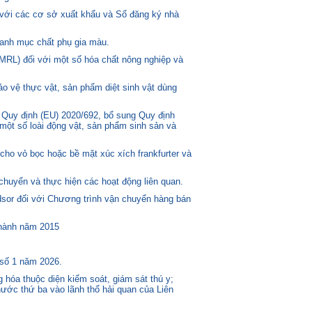
 với các cơ sở xuất khẩu và Sổ đăng ký nhà
anh mục chất phụ gia màu.
MRL) đối với một số hóa chất nông nghiệp và
o vệ thực vật, sản phẩm diệt sinh vật dùng
 Quy định (EU) 2020/692, bổ sung Quy định
một số loài động vật, sản phẩm sinh sản và
ho vỏ bọc hoặc bề mặt xúc xích frankfurter và
huyển và thực hiện các hoạt động liên quan.
or đối với Chương trình vận chuyển hàng bán
 hành năm 2015
 số 1 năm 2026.
 hóa thuộc diện kiểm soát, giám sát thú y;
ước thứ ba vào lãnh thổ hải quan của Liên