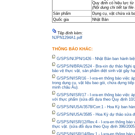
Quy định có hiệu lực từ
(Nội dung chi tiết tại f
Sản phẩm
Dụng cụ, vật chứa và b
Quốc gia
Nhật Bản
Tệp đính kèm:
NJPN1294A1.pdf
THÔNG BÁO KHÁC:
G/SPS/N/JPN/1426 - Nhật Bản ban hành biện
G/SPS/N/BRA/2524 - Bra-xin dự thảo Nghị qu
bảo vệ thực vật, sản phẩm diệt sinh vật gây hạ
G/SPS/N/ISR/16 - I-xra-en thông báo việc 
trong dụng cụ, vật liệu bao gói, chứa đựng tiế
minh châu Âu).
G/SPS/N/ISR/17 - I-xra-en thông báo việc á
với thực phẩm (sửa đổi dựa theo Quy định 10/
G/SPS/N/USA/3578/Corr.1 - Hoa Kỳ ban hành 
G/SPS/N/USA/3585 - Hoa Kỳ dự thảo sửa đổi 
G/SPS/N/ISR/12/Rev.4 - I-xra-en thông báo
thực vật. (sửa đổi dựa theo Quy định 396/2005
G/SPS/N/ISR/14/Rev.1 - I-xra-en thông báo