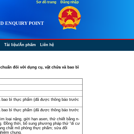
Sơ đồ trang
Đăng nhập
D ENQUIRY POINT
Tài liệu/Ấn phẩm
Liên hệ
chuẩn đối với dụng cụ, vật chứa và bao bì
à bao bì thực phẩm (đã được thông báo trước
à bao bì thực phẩm (đã được thông báo trước
m loại nặng, giới hạn asen, thử chiết bằng n-
. Đồng thời, bổ sung phương pháp thử “di cư
m sang chất mô phỏng thực phẩm; sửa đổi
ghiệm chung.