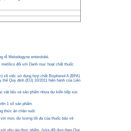
 rễ Meloidogyne enterolobii.
 metílico đối với Danh mục hoạt chất thuốc
) về việc sử dụng hợp chất Bisphenol A (BPA)
ay thế Quy định (EU) 10/2011 hiện hành của Liên
c vật liệu và sản phẩm nhựa dự kiến tiếp xúc
trên 1 số sản phẩm.
g thức ăn chăn nuôi.
 với mức dư lượng tối đa của thuốc bảo vệ
 với phụ gia thực phẩm. (sửa đổi dựa theo Quy