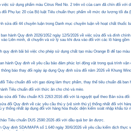
việc sử dụng phẩm màu Citrus Red No. 2 trên vỏ của cam đã chín đối với d
 đổi Phụ lục 20 của Bộ luật Tiêu chuẩn thực phẩm về mức dư lượng tối đa (
h sửa đổi 44 chuyên luận trong Danh mục chuyên luận về hoạt chất thuốc bả
ban hành Quy định 2026/1052 ngày 12/5/2026 về việc sửa đổi và đính chính
 vào Liên minh, di chuyển và xử lý sau khi đưa vào đối với các lô hàng gồm 
quy định bãi bỏ việc cho phép sử dụng chất tạo màu Orange B để tạo màu c
n hành Quy định về yêu cầu bảo đảm phúc lợi động vật trong quá trình vận c
hông báo thay đổi ngày áp dụng Quy định sửa đổi năm 2026 về Khung Winds
ổi Tiêu chuẩn đối với gạo dùng làm thực phẩm, thay thế tiêu chuẩn đã ban
hành Tiêu chuẩn đối với thức ăn cho chó và mèo.
o sửa đổi Tiêu chuẩn KS 2263:2016 đối với lá nguyệt quế theo Bản sửa đổi
 đổi Quy định về các yêu cầu thú y (vệ sinh thú y) thống nhất đối với hàng
 y thống nhất áp dụng đối với hàng hóa thuộc diện kiểm soát nhập khẩu từ n
hảo Tiêu chuẩn DUS 2590:2026 đối với dầu quả bơ ăn được.
 Quy định SDA/MAPA số 1.640 ngày 30/6/2026 về yêu cầu kiểm dịch thực vậ