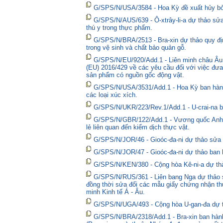
G/SPS/N/USA/3584 - Hoa Kỳ đề xuất hủy bỏ 
G/SPS/N/AUS/639 - Ô-xtrây-li-a dự thảo sửa
thú y trong thực phẩm.
G/SPS/N/BRA/2513 - Bra-xin dự thảo quy địn
trong vệ sinh và chất bảo quản gỗ.
G/SPS/N/EU/920/Add.1 - Liên minh châu Âu 
(EU) 2016/429 về các yêu cầu đối với việc đưa
sản phẩm có nguồn gốc động vật.
G/SPS/N/USA/3531/Add.1 - Hoa Kỳ ban hành 
các loại xúc xích.
G/SPS/N/UKR/223/Rev.1/Add.1 - U-crai-na ba
G/SPS/N/GBR/122/Add.1 - Vương quốc Anh t
lẻ liên quan đến kiểm dịch thực vật.
G/SPS/N/JOR/46 - Gioóc-đa-ni dự thảo sửa đ
G/SPS/N/JOR/47 - Gioóc-đa-ni dự thảo ban 
G/SPS/N/KEN/380 - Cộng hòa Kê-ni-a dự thả
G/SPS/N/RUS/361 - Liên bang Nga dự thảo sửa
đồng thời sửa đổi các mẫu giấy chứng nhận thú
minh Kinh tế Á - Âu.
G/SPS/N/UGA/493 - Cộng hòa U-gan-đa dự t
G/SPS/N/BRA/2318/Add.1 - Bra-xin ban hành