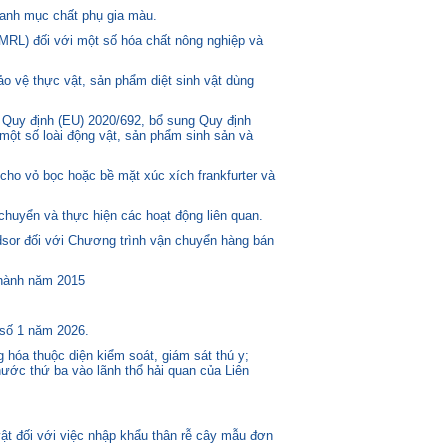
anh mục chất phụ gia màu.
MRL) đối với một số hóa chất nông nghiệp và
o vệ thực vật, sản phẩm diệt sinh vật dùng
 Quy định (EU) 2020/692, bổ sung Quy định
một số loài động vật, sản phẩm sinh sản và
ho vỏ bọc hoặc bề mặt xúc xích frankfurter và
huyển và thực hiện các hoạt động liên quan.
or đối với Chương trình vận chuyển hàng bán
 hành năm 2015
 số 1 năm 2026.
 hóa thuộc diện kiểm soát, giám sát thú y;
ước thứ ba vào lãnh thổ hải quan của Liên
t đối với việc nhập khẩu thân rễ cây mẫu đơn