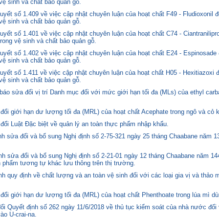
 vệ sinh và chất bảo quản gỗ.
yết số 1.409 về việc cập nhật chuyên luận của hoạt chất F49 - Fludioxonil 
 vệ sinh và chất bảo quản gỗ.
ết số 1.401 về việc cập nhật chuyên luận của hoạt chất C74 - Ciantranilipr
trong vệ sinh và chất bảo quản gỗ.
yết số 1.402 về việc cập nhật chuyên luận của hoạt chất E24 - Espinosade 
 vệ sinh và chất bảo quản gỗ.
yết số 1.411 về việc cập nhật chuyên luận của hoạt chất H05 - Hexitiazoxi 
 vệ sinh và chất bảo quản gỗ.
o sửa đổi vị trí Danh mục đối với mức giới hạn tối đa (MLs) của ethyl carb
i giới hạn dư lượng tối đa (MRL) của hoạt chất Acephate trong ngô và cỏ k
i Luật Đặc biệt về quản lý an toàn thực phẩm nhập khẩu.
 sửa đổi và bổ sung Nghị định số 2-75-321 ngày 25 tháng Chaabane năm 1397
h sửa đổi và bổ sung Nghị định số 2-21-01 ngày 12 tháng Chaabane năm 144
n phẩm tương tự khác lưu thông trên thị trường.
quy định về chất lượng và an toàn vệ sinh đối với các loại gia vị và thảo 
i giới hạn dư lượng tối đa (MRL) của hoạt chất Phenthoate trong lúa mì dù
i Quyết định số 262 ngày 11/6/2018 về thủ tục kiểm soát của nhà nước đối
o U-crai-na.