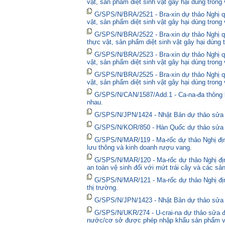
vật, sản phẩm diệt sinh vật gây hại dùng trong
G/SPS/N/BRA/2521 - Bra-xin dự thảo Nghị qu
vật, sản phẩm diệt sinh vật gây hại dùng trong
G/SPS/N/BRA/2522 - Bra-xin dự thảo Nghị quy
thực vật, sản phẩm diệt sinh vật gây hại dùng 
G/SPS/N/BRA/2523 - Bra-xin dự thảo Nghị qu
vật, sản phẩm diệt sinh vật gây hại dùng trong
G/SPS/N/BRA/2525 - Bra-xin dự thảo Nghị qu
vật, sản phẩm diệt sinh vật gây hại dùng trong
G/SPS/N/CAN/1587/Add.1 - Ca-na-đa thông bá
nhau.
G/SPS/N/JPN/1424 - Nhật Bản dự thảo sửa đổ
G/SPS/N/KOR/850 - Hàn Quốc dự thảo sửa đổ
G/SPS/N/MAR/119 - Ma-rốc dự thảo Nghị định
lưu thông và kinh doanh rượu vang.
G/SPS/N/MAR/120 - Ma-rốc dự thảo Nghị địn
an toàn vệ sinh đối với mứt trái cây và các sả
G/SPS/N/MAR/121 - Ma-rốc dự thảo Nghị định 
thị trường.
G/SPS/N/JPN/1423 - Nhật Bản dự thảo sửa đổ
G/SPS/N/UKR/274 - U-crai-na dự thảo sửa đổ
nước/cơ sở được phép nhập khẩu sản phẩm và