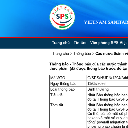
VIETNAM SANITAR
Trang chủ
Tin tức
Văn phòng SPS Việt
Trang chủ
>
Thông báo
>
Các nước thành v
Thông báo - Thông báo của các nước thành v
thực phẩm (đã được thông báo trước đó tại
Mã WTO
G/SPS/N/JPN/1294/Add
Ngày thông báo
11/05/2026
Loại thông báo
Bình thường
Tiêu đề
Nhật Bản thông báo ban 
đó tại Thông báo G/SPS
Tóm tắt
Nhật Bản thông báo ban 
đó tại Thông báo G/SPS
Cụ thể, bãi bỏ một số p
hexan và một số quy ch
tổng” (overall migration
phương pháp chuẩn bị d