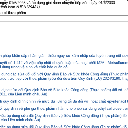
 ngày 01/6/2025 và áp dụng giai đoạn chuyển tiếp đến ngày 01/6/2030.
ile đính kèm NJPN1294A1)
ao bì thực phẩm
 pháp khẩn cấp nhằm giảm thiểu nguy cơ xâm nhập của tuyến trùng nốt sưng
yết số 1.412 về việc cập nhật chuyên luận của hoạt chất M26 - Metsulfurom
i dùng trong vệ sinh và chất bảo quản gỗ.
áp dụng các sửa đổi đối với Quy định Bảo vệ Sức khỏe Cộng đồng (Thực phẩm
p xúc trực tiếp với thực phẩm (sửa đổi dựa trên Quy định (EU) 2024/3190, th
p dụng sửa đổi Quy định Bảo vệ Sức khỏe Cộng đồng (Thực phẩm) đối với cá
2011 của Liên minh châu Âu)
quy định đính chính về mức dư lượng tối đa đối với hoạt chất epyrifenacil 
quy định về phụ gia thực phẩm nhằm cho phép sử dụng ethyl cellulose tron
 việc áp dụng sửa đổi Quy định Bảo vệ Sức khỏe Cộng đồng (Thực phẩm) đối
 của Liên minh châu Âu)
 việc áp dụng sửa đổi Quy định Bảo vệ Sức khỏe Cộng đồng (Thực phẩm) đối