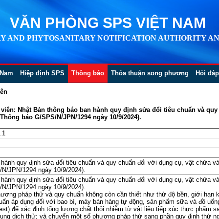
VĂN PHÒNG SPS VIỆT NAM
Y AND PHYTOSANITARY NOTIFICATION AUTHORITY AN
 Nam
Hiệp định SPS
Thông báo
Thỏa thuận song phương
Hỏi đáp
iên
iên: Nhật Bản thông báo ban hành quy định sửa đổi tiêu chuẩn và quy 
 Thông báo G/SPS/N/JPN/1294 ngày 10/9/2024).
.1
hành quy định sửa đổi tiêu chuẩn và quy chuẩn đối với dụng cụ, vật chứa v
/N/JPN/1294 ngày 10/9/2024).
hành quy định sửa đổi tiêu chuẩn và quy chuẩn đối với dụng cụ, vật chứa v
/N/JPN/1294 ngày 10/9/2024).
hương pháp thử và quy chuẩn không còn cần thiết như thử độ bền, giới hạn ki
uẩn áp dụng đối với bao bì, máy bán hàng tự động, sản phẩm sữa và đồ uống
 test) để xác định tổng lượng chất thôi nhiễm từ vật liệu tiếp xúc thực phẩ
ung dịch thử; và chuyển một số phương pháp thử sang phần quy định thử n