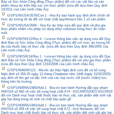
Bảo vệ Sức khỏe Cộng đồng (Thực phẩm) đối với các vật liệu và sản
phẩm nhựa dự kiến tiếp xúc với thực phẩm (sửa đổi dựa theo Quy định
10/2011 của Liên minh châu Âu)
G/SPS/N/USA/3578/Corr.1 - Hoa Kỳ ban hành quy định đính chính về
mức dư lượng tối đa đối với hoạt chất epyrifenacil trên 1 số sản phẩm.
G/SPS/N/USA/3585 - Hoa Kỳ dự thảo sửa đổi quy định về phụ gia
thực phẩm nhằm cho phép sử dụng ethyl cellulose trong thức ăn chăn
nuôi.
G/SPS/N/ISR/12/Rev.4 - I-xra-en thông báo việc áp dụng sửa đổi Quy
định Bảo vệ Sức khỏe Cộng đồng (Thực phẩm) đối với mức dư lượng tối
đa của thuốc bảo vệ thực vật. (sửa đổi dựa theo Quy định 396/2005 của
Liên minh châu Âu)
G/SPS/N/ISR/14/Rev.1 - I-xra-en thông báo việc áp dụng sửa đổi Quy
định Bảo vệ Sức khỏe Cộng đồng (Thực phẩm) đối với phụ gia thực phẩm.
(sửa đổi dựa theo Quy định 1333/2008 của Liên minh châu Âu)
G/SPS/N/MAR/122 - Ma-rốc dự thảo Nghị định sửa đổi và bổ sung
Nghị định số 356-25 ngày 12 tháng Chaabane năm 1446 (ngày 11/02/2025)
quy định về tên gọi và đặc tính của các loại nước xốt (nước chấm) lưu
thông trên thị trường.
G/SPS/N/BRA/2480/Add.1 - Bra-xin ban hành Hướng dẫn quy phạm
ANVISA số 460 về việc bổ sung hoạt chất A74 - ASCAROSÍDEO ASCR#18
đối với Danh mục hoạt chất thuốc bảo vệ thực vật, sản phẩm diệt sinh vật
gây hại dùng trong vệ sinh và chất bảo quản gỗ.
G/SPS/N/BRA/2481/Add.1 - Bra-xin ban hành Hướng dẫn quy phạm
ANVISA số 459 về việc bổ sung hoạt chất A72 - Axit Nonanoic đối với
Danh mục hoạt chất thuốc bảo vệ thực vật, sản phẩm diệt sinh vật gây hại