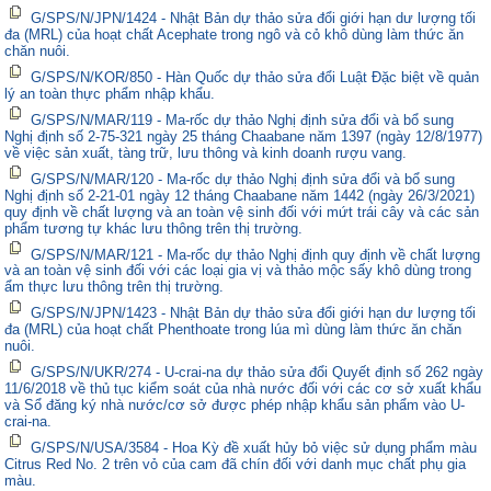
G/SPS/N/JPN/1424 - Nhật Bản dự thảo sửa đổi giới hạn dư lượng tối
đa (MRL) của hoạt chất Acephate trong ngô và cỏ khô dùng làm thức ăn
chăn nuôi.
G/SPS/N/KOR/850 - Hàn Quốc dự thảo sửa đổi Luật Đặc biệt về quản
lý an toàn thực phẩm nhập khẩu.
G/SPS/N/MAR/119 - Ma-rốc dự thảo Nghị định sửa đổi và bổ sung
Nghị định số 2-75-321 ngày 25 tháng Chaabane năm 1397 (ngày 12/8/1977)
về việc sản xuất, tàng trữ, lưu thông và kinh doanh rượu vang.
G/SPS/N/MAR/120 - Ma-rốc dự thảo Nghị định sửa đổi và bổ sung
Nghị định số 2-21-01 ngày 12 tháng Chaabane năm 1442 (ngày 26/3/2021)
quy định về chất lượng và an toàn vệ sinh đối với mứt trái cây và các sản
phẩm tương tự khác lưu thông trên thị trường.
G/SPS/N/MAR/121 - Ma-rốc dự thảo Nghị định quy định về chất lượng
và an toàn vệ sinh đối với các loại gia vị và thảo mộc sấy khô dùng trong
ẩm thực lưu thông trên thị trường.
G/SPS/N/JPN/1423 - Nhật Bản dự thảo sửa đổi giới hạn dư lượng tối
đa (MRL) của hoạt chất Phenthoate trong lúa mì dùng làm thức ăn chăn
nuôi.
G/SPS/N/UKR/274 - U-crai-na dự thảo sửa đổi Quyết định số 262 ngày
11/6/2018 về thủ tục kiểm soát của nhà nước đối với các cơ sở xuất khẩu
và Sổ đăng ký nhà nước/cơ sở được phép nhập khẩu sản phẩm vào U-
crai-na.
G/SPS/N/USA/3584 - Hoa Kỳ đề xuất hủy bỏ việc sử dụng phẩm màu
Citrus Red No. 2 trên vỏ của cam đã chín đối với danh mục chất phụ gia
màu.