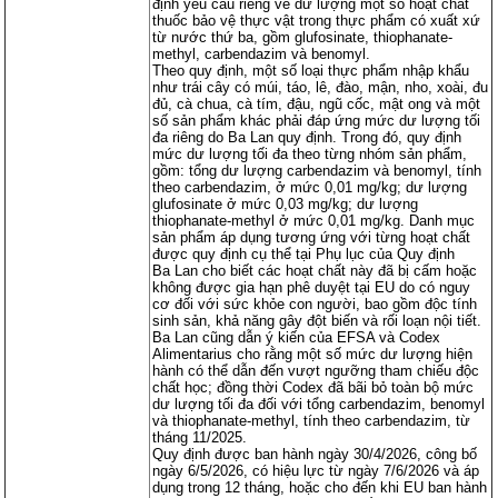
định yêu cầu riêng về dư lượng một số hoạt chất
thuốc bảo vệ thực vật trong thực phẩm có xuất xứ
từ nước thứ ba, gồm glufosinate, thiophanate-
methyl, carbendazim và benomyl.
Theo quy định, một số loại thực phẩm nhập khẩu
như trái cây có múi, táo, lê, đào, mận, nho, xoài, đu
đủ, cà chua, cà tím, đậu, ngũ cốc, mật ong và một
số sản phẩm khác phải đáp ứng mức dư lượng tối
đa riêng do Ba Lan quy định. Trong đó, quy định
mức dư lượng tối đa theo từng nhóm sản phẩm,
gồm: tổng dư lượng carbendazim và benomyl, tính
theo carbendazim, ở mức 0,01 mg/kg; dư lượng
glufosinate ở mức 0,03 mg/kg; dư lượng
thiophanate-methyl ở mức 0,01 mg/kg. Danh mục
sản phẩm áp dụng tương ứng với từng hoạt chất
được quy định cụ thể tại Phụ lục của Quy định
Ba Lan cho biết các hoạt chất này đã bị cấm hoặc
không được gia hạn phê duyệt tại EU do có nguy
cơ đối với sức khỏe con người, bao gồm độc tính
sinh sản, khả năng gây đột biến và rối loạn nội tiết.
Ba Lan cũng dẫn ý kiến của EFSA và Codex
Alimentarius cho rằng một số mức dư lượng hiện
hành có thể dẫn đến vượt ngưỡng tham chiếu độc
chất học; đồng thời Codex đã bãi bỏ toàn bộ mức
dư lượng tối đa đối với tổng carbendazim, benomyl
và thiophanate-methyl, tính theo carbendazim, từ
tháng 11/2025.
Quy định được ban hành ngày 30/4/2026, công bố
ngày 6/5/2026, có hiệu lực từ ngày 7/6/2026 và áp
dụng trong 12 tháng, hoặc cho đến khi EU ban hành