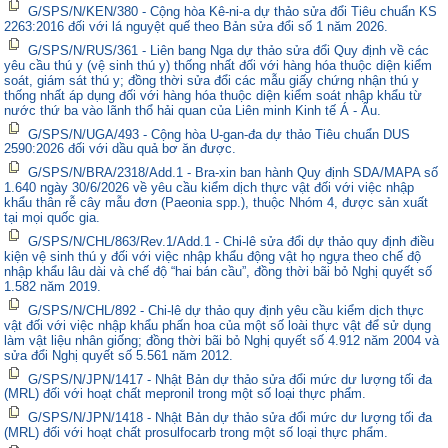
G/SPS/N/KEN/380 - Cộng hòa Kê-ni-a dự thảo sửa đổi Tiêu chuẩn KS
2263:2016 đối với lá nguyệt quế theo Bản sửa đổi số 1 năm 2026.
G/SPS/N/RUS/361 - Liên bang Nga dự thảo sửa đổi Quy định về các
yêu cầu thú y (vệ sinh thú y) thống nhất đối với hàng hóa thuộc diện kiểm
soát, giám sát thú y; đồng thời sửa đổi các mẫu giấy chứng nhận thú y
thống nhất áp dụng đối với hàng hóa thuộc diện kiểm soát nhập khẩu từ
nước thứ ba vào lãnh thổ hải quan của Liên minh Kinh tế Á - Âu.
G/SPS/N/UGA/493 - Cộng hòa U-gan-đa dự thảo Tiêu chuẩn DUS
2590:2026 đối với dầu quả bơ ăn được.
G/SPS/N/BRA/2318/Add.1 - Bra-xin ban hành Quy định SDA/MAPA số
1.640 ngày 30/6/2026 về yêu cầu kiểm dịch thực vật đối với việc nhập
khẩu thân rễ cây mẫu đơn (Paeonia spp.), thuộc Nhóm 4, được sản xuất
tại mọi quốc gia.
G/SPS/N/CHL/863/Rev.1/Add.1 - Chi-lê sửa đổi dự thảo quy định điều
kiện vệ sinh thú y đối với việc nhập khẩu động vật họ ngựa theo chế độ
nhập khẩu lâu dài và chế độ “hai bán cầu”, đồng thời bãi bỏ Nghị quyết số
1.582 năm 2019.
G/SPS/N/CHL/892 - Chi-lê dự thảo quy định yêu cầu kiểm dịch thực
vật đối với việc nhập khẩu phấn hoa của một số loài thực vật để sử dụng
làm vật liệu nhân giống; đồng thời bãi bỏ Nghị quyết số 4.912 năm 2004 và
sửa đổi Nghị quyết số 5.561 năm 2012.
G/SPS/N/JPN/1417 - Nhật Bản dự thảo sửa đổi mức dư lượng tối đa
(MRL) đối với hoạt chất mepronil trong một số loại thực phẩm.
G/SPS/N/JPN/1418 - Nhật Bản dự thảo sửa đổi mức dư lượng tối đa
(MRL) đối với hoạt chất prosulfocarb trong một số loại thực phẩm.