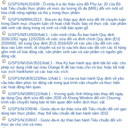
G/SPS/N/AUS/639 - Ô-xtrây-li-a dự thảo sửa đổi Phụ lục 20 của Bộ
luật Tiêu chuẩn thực phẩm về mức dư lượng tối đa (MRL) đối với một số
hóa chất nông nghiệp và thú y trong thực phẩm.
G/SPS/N/BRA/2513 - Bra-xin dự thảo quy định sửa đổi 44 chuyên luận
trong Danh mục chuyên luận về hoạt chất thuốc bảo vệ thực vật, sản phẩm
diệt sinh vật dùng trong vệ sinh và chất bảo quản gỗ.
G/SPS/N/EU/920/Add.1 - Liên minh châu Âu ban hành Quy định
2026/1052 ngày 12/5/2026 về việc sửa đổi và đính chính Quy định (EU)
2020/692, bổ sung Quy định (EU) 2016/429 về các yêu cầu đối với việc
đưa vào Liên minh, di chuyển và xử lý sau khi đưa vào đối với các lô hàng
gồm một số loài động vật, sản phẩm sinh sản và sản phẩm có nguồn gốc
động vật.
G/SPS/N/USA/3531/Add.1 - Hoa Kỳ ban hành quy định bãi bỏ việc cho
phép sử dụng chất tạo màu Orange B để tạo màu cho vỏ bọc hoặc bề mặt
xúc xích frankfurter và các loại xúc xích.
G/SPS/N/UKR/223/Rev.1/Add.1 - U-crai-na ban hành Quy định về yêu
cầu bảo đảm phúc lợi động vật trong quá trình vận chuyển và thực hiện
các hoạt động liên quan.
G/SPS/N/GBR/122/Add.1 - Vương quốc Anh thông báo thay đổi ngày
áp dụng Quy định sửa đổi năm 2026 về Khung Windsor đối với Chương
trình vận chuyển hàng bán lẻ liên quan đến kiểm dịch thực vật.
G/SPS/N/JOR/46 - Gioóc-đa-ni dự thảo sửa đổi Tiêu chuẩn đối với gạo
dùng làm thực phẩm, thay thế tiêu chuẩn đã ban hành năm 2015
G/SPS/N/JOR/47 - Gioóc-đa-ni dự thảo ban hành Tiêu chuẩn đối với
thức ăn cho chó và mèo.