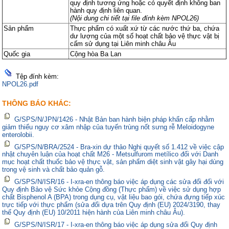
quy định tương ứng hoặc có quyết định không ban
hành quy định liên quan.
(Nội dung chi tiết tại file đính kèm NPOL26)
Sản phẩm
Thực phẩm có xuất xứ từ các nước thứ ba, chứa
dư lượng của một số hoạt chất bảo vệ thực vật bị
cấm sử dụng tại Liên minh châu Âu
Quốc gia
Cộng hòa Ba Lan
Tệp đính kèm:
NPOL26.pdf
THÔNG BÁO KHÁC:
G/SPS/N/JPN/1426 - Nhật Bản ban hành biện pháp khẩn cấp nhằm
giảm thiểu nguy cơ xâm nhập của tuyến trùng nốt sưng rễ Meloidogyne
enterolobii.
G/SPS/N/BRA/2524 - Bra-xin dự thảo Nghị quyết số 1.412 về việc cập
nhật chuyên luận của hoạt chất M26 - Metsulfurom metílico đối với Danh
mục hoạt chất thuốc bảo vệ thực vật, sản phẩm diệt sinh vật gây hại dùng
trong vệ sinh và chất bảo quản gỗ.
G/SPS/N/ISR/16 - I-xra-en thông báo việc áp dụng các sửa đổi đối với
Quy định Bảo vệ Sức khỏe Cộng đồng (Thực phẩm) về việc sử dụng hợp
chất Bisphenol A (BPA) trong dụng cụ, vật liệu bao gói, chứa đựng tiếp xúc
trực tiếp với thực phẩm (sửa đổi dựa trên Quy định (EU) 2024/3190, thay
thế Quy định (EU) 10/2011 hiện hành của Liên minh châu Âu).
G/SPS/N/ISR/17 - I-xra-en thông báo việc áp dụng sửa đổi Quy định