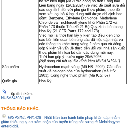
hồ sơ kiến nghị (đã được công bố trên Công báo
Liên bang ngày 11/01/2024) về việc đề xuất sửa đổi
các quy định đối với phụ gia thực phẩm, theo đó
xem xét loại bỏ 4 loại dung môi được chỉ định bao
gồm: Benzene, Ethylene Dichloride, Methylene
Chloride và Trichloroethylene khỏi Phần 172 và
Phần 173 thuộc Tiêu đề 21 Bộ Quy định Liên bang
Hoa Kỳ (21 CFR Parts 172 and 173).
Việc mở lại thời hạn lấy ý kiến tạo điều kiện cho
các bên liên quan bổ sung các dữ liệu cập nhật và
các thông tin khác trong vòng 2 năm qua và đóng
góp ý kiến về vấn đề thực tiễn đối với nhà sản xuất
thực phẩm khi loại bỏ dần các dung môi này.
Thời hạn góp ý trước ngày 29/6/2026.
(Nội dung chi tiết tại file đính kèm NUSA3439A1)
Sản phẩm
Hydrocarbon mạch vòng (Mã HS: 2902); Các dẫn
xuất đã halogen hóa của hydrocarbon (Mã HS:
2903); Công nghệ thực phẩm (Mã ICS: 67)
Quốc gia
Hoa Kỳ
Tệp đính kèm:
NUSA3439A1.pdf
THÔNG BÁO KHÁC:
G/SPS/N/JPN/1426 - Nhật Bản ban hành biện pháp khẩn cấp nhằm
giảm thiểu nguy cơ xâm nhập của tuyến trùng nốt sưng rễ Meloidogyne
enterolobii.