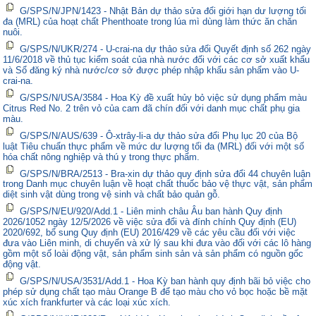
G/SPS/N/JPN/1423 - Nhật Bản dự thảo sửa đổi giới hạn dư lượng tối
đa (MRL) của hoạt chất Phenthoate trong lúa mì dùng làm thức ăn chăn
nuôi.
G/SPS/N/UKR/274 - U-crai-na dự thảo sửa đổi Quyết định số 262 ngày
11/6/2018 về thủ tục kiểm soát của nhà nước đối với các cơ sở xuất khẩu
và Sổ đăng ký nhà nước/cơ sở được phép nhập khẩu sản phẩm vào U-
crai-na.
G/SPS/N/USA/3584 - Hoa Kỳ đề xuất hủy bỏ việc sử dụng phẩm màu
Citrus Red No. 2 trên vỏ của cam đã chín đối với danh mục chất phụ gia
màu.
G/SPS/N/AUS/639 - Ô-xtrây-li-a dự thảo sửa đổi Phụ lục 20 của Bộ
luật Tiêu chuẩn thực phẩm về mức dư lượng tối đa (MRL) đối với một số
hóa chất nông nghiệp và thú y trong thực phẩm.
G/SPS/N/BRA/2513 - Bra-xin dự thảo quy định sửa đổi 44 chuyên luận
trong Danh mục chuyên luận về hoạt chất thuốc bảo vệ thực vật, sản phẩm
diệt sinh vật dùng trong vệ sinh và chất bảo quản gỗ.
G/SPS/N/EU/920/Add.1 - Liên minh châu Âu ban hành Quy định
2026/1052 ngày 12/5/2026 về việc sửa đổi và đính chính Quy định (EU)
2020/692, bổ sung Quy định (EU) 2016/429 về các yêu cầu đối với việc
đưa vào Liên minh, di chuyển và xử lý sau khi đưa vào đối với các lô hàng
gồm một số loài động vật, sản phẩm sinh sản và sản phẩm có nguồn gốc
động vật.
G/SPS/N/USA/3531/Add.1 - Hoa Kỳ ban hành quy định bãi bỏ việc cho
phép sử dụng chất tạo màu Orange B để tạo màu cho vỏ bọc hoặc bề mặt
xúc xích frankfurter và các loại xúc xích.