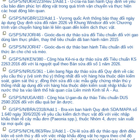
G/SPS/N/UKR/223/Rev.1/Add.1 - U-crai-na ban hành Quy định về yêu
cầu bảo đảm phúc lợi động vật trong quá trình vận chuyển và thực hiện
các hoạt động liên quan.
G/SPS/N/GBR/122/Add.1 - Vương quốc Anh thông báo thay đổi ngày
áp dụng Quy định sửa đổi năm 2026 về Khung Windsor đối với Chương
trình vận chuyển hàng bán lẻ liên quan đến kiểm dịch thực vật.
G/SPS/N/JOR/46 - Gioóc-đa-ni dự thảo sửa đổi Tiêu chuẩn đối với gạo
dùng làm thực phẩm, thay thế tiêu chuẩn đã ban hành năm 2015
G/SPS/N/JOR/47 - Gioóc-đa-ni dự thảo ban hành Tiêu chuẩn đối với
thức ăn cho chó và mèo.
G/SPS/N/KEN/380 - Cộng hòa Kê-ni-a dự thảo sửa đổi Tiêu chuẩn KS
2263:2016 đối với lá nguyệt quế theo Bản sửa đổi số 1 năm 2026.
G/SPS/N/RUS/361 - Liên bang Nga dự thảo sửa đổi Quy định về các
yêu cầu thú y (vệ sinh thú y) thống nhất đối với hàng hóa thuộc diện kiểm
soát, giám sát thú y; đồng thời sửa đổi các mẫu giấy chứng nhận thú y
thống nhất áp dụng đối với hàng hóa thuộc diện kiểm soát nhập khẩu từ
nước thứ ba vào lãnh thổ hải quan của Liên minh Kinh tế Á - Âu.
G/SPS/N/UGA/493 - Cộng hòa U-gan-đa dự thảo Tiêu chuẩn DUS
2590:2026 đối với dầu quả bơ ăn được.
G/SPS/N/BRA/2318/Add.1 - Bra-xin ban hành Quy định SDA/MAPA số
1.640 ngày 30/6/2026 về yêu cầu kiểm dịch thực vật đối với việc nhập
khẩu thân rễ cây mẫu đơn (Paeonia spp.), thuộc Nhóm 4, được sản xuất
tại mọi quốc gia.
G/SPS/N/CHL/863/Rev.1/Add.1 - Chi-lê sửa đổi dự thảo quy định điều
kiện vệ sinh thú y đối với việc nhập khẩu động vật họ ngựa theo chế độ