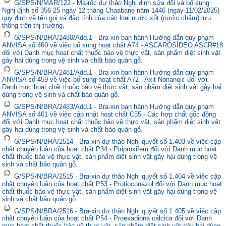
G/SPS/N/MAR/122 - Ma-rốc dự thảo Nghị định sửa đổi và bổ sung
Nghị định số 356-25 ngày 12 tháng Chaabane năm 1446 (ngày 11/02/2025)
quy định về tên gọi và đặc tính của các loại nước xốt (nước chấm) lưu
thông trên thị trường.
G/SPS/N/BRA/2480/Add.1 - Bra-xin ban hành Hướng dẫn quy phạm
ANVISA số 460 về việc bổ sung hoạt chất A74 - ASCAROSÍDEO ASCR#18
đối với Danh mục hoạt chất thuốc bảo vệ thực vật, sản phẩm diệt sinh vật
gây hại dùng trong vệ sinh và chất bảo quản gỗ.
G/SPS/N/BRA/2481/Add.1 - Bra-xin ban hành Hướng dẫn quy phạm
ANVISA số 459 về việc bổ sung hoạt chất A72 - Axit Nonanoic đối với
Danh mục hoạt chất thuốc bảo vệ thực vật, sản phẩm diệt sinh vật gây hại
dùng trong vệ sinh và chất bảo quản gỗ.
G/SPS/N/BRA/2483/Add.1 - Bra-xin ban hành Hướng dẫn quy phạm
ANVISA số 461 về việc cập nhật hoạt chất C55 - Các hợp chất gốc đồng
đối với Danh mục hoạt chất thuốc bảo vệ thực vật, sản phẩm diệt sinh vật
gây hại dùng trong vệ sinh và chất bảo quản gỗ.
G/SPS/N/BRA/2514 - Bra-xin dự thảo Nghị quyết số 1.403 về việc cập
nhật chuyên luận của hoạt chất P34 - Piriproxifem đối với Danh mục hoạt
chất thuốc bảo vệ thực vật, sản phẩm diệt sinh vật gây hại dùng trong vệ
sinh và chất bảo quản gỗ.
G/SPS/N/BRA/2515 - Bra-xin dự thảo Nghị quyết số 1.404 về việc cập
nhật chuyên luận của hoạt chất P53 - Protioconazol đối với Danh mục hoạt
chất thuốc bảo vệ thực vật, sản phẩm diệt sinh vật gây hại dùng trong vệ
sinh và chất bảo quản gỗ.
G/SPS/N/BRA/2516 - Bra-xin dự thảo Nghị quyết số 1.405 về việc cập
nhật chuyên luận của hoạt chất P54 - Proexadiona cálcica đối với Danh
mục hoạt chất thuốc bảo vệ thực vật, sản phẩm diệt sinh vật gây hại dùng