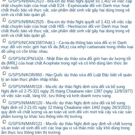
G/SPS/N/BRA/2523 - Bra-xin dự thảo Nghị quyết số 1.402 về việc cập
nhật chuyên luận của hoạt chất E24 - Espinosade đối với Danh mục hoạt
chất thuốc bảo vệ thực vật, sản phẩm diệt sinh vật gây hại dùng trong vệ
sinh và chất bảo quản gỗ.
G/SPS/N/BRA/2525 - Bra-xin dự thảo Nghị quyết số 1.411 về việc cập
nhật chuyên luận của hoạt chất H05 - Hexitiazoxi đối với Danh mục hoạt
chất thuốc bảo vệ thực vật, sản phẩm diệt sinh vật gây hại dùng trong vệ
sinh và chất bảo quản gỗ.
G/SPS/N/CAN/1587/Add.1 - Ca-na-đa thông báo sửa đổi vị trí Danh
mục đối với mức giới hạn tối đa (MLs) của ethyl carbamate trong nhiều loại
đồ uống có cồn khác nhau.
G/SPS/N/JPN/1424 - Nhật Bản dự thảo sửa đổi giới hạn dư lượng tối
đa (MRL) của hoạt chất Acephate trong ngô và cỏ khô dùng làm thức ăn
chăn nuôi.
G/SPS/N/KOR/850 - Hàn Quốc dự thảo sửa đổi Luật Đặc biệt về quản
lý an toàn thực phẩm nhập khẩu.
G/SPS/N/MAR/119 - Ma-rốc dự thảo Nghị định sửa đổi và bổ sung
Nghị định số 2-75-321 ngày 25 tháng Chaabane năm 1397 (ngày 12/8/1977)
về việc sản xuất, tàng trữ, lưu thông và kinh doanh rượu vang.
G/SPS/N/MAR/120 - Ma-rốc dự thảo Nghị định sửa đổi và bổ sung
Nghị định số 2-21-01 ngày 12 tháng Chaabane năm 1442 (ngày 26/3/2021)
quy định về chất lượng và an toàn vệ sinh đối với mứt trái cây và các sản
phẩm tương tự khác lưu thông trên thị trường.
G/SPS/N/MAR/121 - Ma-rốc dự thảo Nghị định quy định về chất lượng
và an toàn vệ sinh đối với các loại gia vị và thảo mộc sấy khô dùng trong
ẩm thực lưu thông trên thị trường.