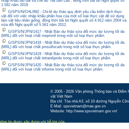
nhập khẩu lâu dài và chế độ “hai bán cầu”, đồng thời bãi bỏ Nghị quyết số
1.582 năm 2019.
G/SPS/N/CHL/892 - Chi-lê dự thảo quy định yêu cầu kiểm dịch thực
vật đối với việc nhập khẩu phấn hoa của một số loài thực vật để sử dụng
làm vật liệu nhân giống; đồng thời bãi bỏ Nghị quyết số 4.912 năm 2004 và
sửa đổi Nghị quyết số 5.561 năm 2012.
G/SPS/N/JPN/1417 - Nhật Bản dự thảo sửa đổi mức dư lượng tối đa
(MRL) đối với hoạt chất mepronil trong một số loại thực phẩm.
G/SPS/N/JPN/1418 - Nhật Bản dự thảo sửa đổi mức dư lượng tối đa
(MRL) đối với hoạt chất prosulfocarb trong một số loại thực phẩm.
G/SPS/N/JPN/1419 - Nhật Bản dự thảo sửa đổi mức dư lượng tối đa
(MRL) đối với hoạt chất tetraniliprole trong một số loại thực phẩm.
G/SPS/N/JPN/1420 - Nhật Bản dự thảo sửa đổi mức dư lượng tối đa
(MRL) đối với hoạt chất triforine trong một số loại thực phẩm.
© 2005 - 2026 Văn phòng Thông báo và Điểm hỏ
vật Việt Nam
Địa chỉ: Tòa nhà A3, số 10 đường Nguyễn Côn
E-Mail: spsvietnam@mae.gov.vn
Website: http://www.spsvietnam.gov.vn/
hông tin được xây dựng với hỗ trợ của
-MUTRAP do Liên minh châu Âu tài trợ