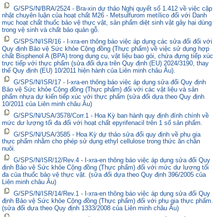
G/SPS/N/BRA/2524 - Bra-xin dự thảo Nghị quyết số 1.412 về việc cập
nhật chuyên luận của hoạt chất M26 - Metsulfurom metílico đối với Danh
mục hoạt chất thuốc bảo vệ thực vật, sản phẩm diệt sinh vật gây hại dùng
trong vệ sinh và chất bảo quản gỗ.
G/SPS/N/ISR/16 - I-xra-en thông báo việc áp dụng các sửa đổi đối với
Quy định Bảo vệ Sức khỏe Cộng đồng (Thực phẩm) về việc sử dụng hợp
chất Bisphenol A (BPA) trong dụng cụ, vật liệu bao gói, chứa đựng tiếp xúc
trực tiếp với thực phẩm (sửa đổi dựa trên Quy định (EU) 2024/3190, thay
thế Quy định (EU) 10/2011 hiện hành của Liên minh châu Âu).
G/SPS/N/ISR/17 - I-xra-en thông báo việc áp dụng sửa đổi Quy định
Bảo vệ Sức khỏe Cộng đồng (Thực phẩm) đối với các vật liệu và sản
phẩm nhựa dự kiến tiếp xúc với thực phẩm (sửa đổi dựa theo Quy định
10/2011 của Liên minh châu Âu)
G/SPS/N/USA/3578/Corr.1 - Hoa Kỳ ban hành quy định đính chính về
mức dư lượng tối đa đối với hoạt chất epyrifenacil trên 1 số sản phẩm.
G/SPS/N/USA/3585 - Hoa Kỳ dự thảo sửa đổi quy định về phụ gia
thực phẩm nhằm cho phép sử dụng ethyl cellulose trong thức ăn chăn
nuôi.
G/SPS/N/ISR/12/Rev.4 - I-xra-en thông báo việc áp dụng sửa đổi Quy
định Bảo vệ Sức khỏe Cộng đồng (Thực phẩm) đối với mức dư lượng tối
đa của thuốc bảo vệ thực vật. (sửa đổi dựa theo Quy định 396/2005 của
Liên minh châu Âu)
G/SPS/N/ISR/14/Rev.1 - I-xra-en thông báo việc áp dụng sửa đổi Quy
định Bảo vệ Sức khỏe Cộng đồng (Thực phẩm) đối với phụ gia thực phẩm.
(sửa đổi dựa theo Quy định 1333/2008 của Liên minh châu Âu)