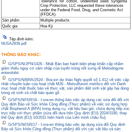
tolerance for cotton, undelinted seed. Syngenta
Crop Protection, LLC requested these tolerances
under the Federal Food, Drug, and Cosmetic Act
(FFDCA).
Sản phẩm
Multiple products
Quốc gia
Hoa Kỳ
Tệp đính kèm:
NUSA2939.pdf
THÔNG BÁO KHÁC:
G/SPS/N/JPN/1426 - Nhật Bản ban hành biện pháp khẩn cấp nhằm
giảm thiểu nguy cơ xâm nhập của tuyến trùng nốt sưng rễ Meloidogyne
enterolobii.
G/SPS/N/BRA/2524 - Bra-xin dự thảo Nghị quyết số 1.412 về việc cập
nhật chuyên luận của hoạt chất M26 - Metsulfurom metílico đối với Danh
mục hoạt chất thuốc bảo vệ thực vật, sản phẩm diệt sinh vật gây hại dùng
trong vệ sinh và chất bảo quản gỗ.
G/SPS/N/ISR/16 - I-xra-en thông báo việc áp dụng các sửa đổi đối với
Quy định Bảo vệ Sức khỏe Cộng đồng (Thực phẩm) về việc sử dụng hợp
chất Bisphenol A (BPA) trong dụng cụ, vật liệu bao gói, chứa đựng tiếp xúc
trực tiếp với thực phẩm (sửa đổi dựa trên Quy định (EU) 2024/3190, thay
thế Quy định (EU) 10/2011 hiện hành của Liên minh châu Âu).
G/SPS/N/ISR/17 - I-xra-en thông báo việc áp dụng sửa đổi Quy định
Bảo vệ Sức khỏe Cộng đồng (Thực phẩm) đối với các vật liệu và sản