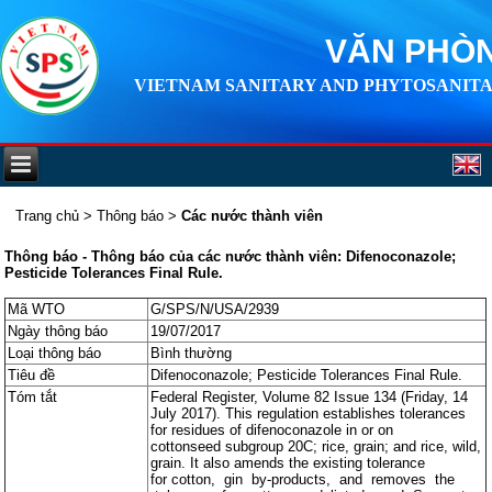
VĂN PHÒN
VIETNAM SANITARY AND PHYTOSANITA
Trang chủ
>
Thông báo
>
Các nước thành viên
Thông báo - Thông báo của các nước thành viên: Difenoconazole;
Pesticide Tolerances Final Rule.
Mã WTO
G/SPS/N/USA/2939
Ngày thông báo
19/07/2017
Loại thông báo
Bình thường
Tiêu đề
Difenoconazole; Pesticide Tolerances Final Rule.
Tóm tắt
Federal Register, Volume 82 Issue 134 (Friday, 14
July 2017). This regulation establishes tolerances
for residues of difenoconazole in or on
cottonseed subgroup 20C; rice, grain; and rice, wild,
grain. It also amends the existing tolerance
for cotton, gin by-products, and removes the