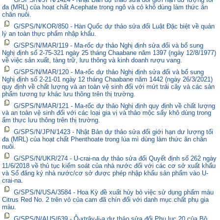
đa (MRL) của hoạt chất Acephate trong ngô và cỏ khô dùng làm thức ăn
chăn nuôi.
G/SPS/N/KOR/850 - Hàn Quốc dự thảo sửa đổi Luật Đặc biệt về quản
lý an toàn thực phẩm nhập khẩu.
G/SPS/N/MAR/119 - Ma-rốc dự thảo Nghị định sửa đổi và bổ sung
Nghị định số 2-75-321 ngày 25 tháng Chaabane năm 1397 (ngày 12/8/1977)
về việc sản xuất, tàng trữ, lưu thông và kinh doanh rượu vang.
G/SPS/N/MAR/120 - Ma-rốc dự thảo Nghị định sửa đổi và bổ sung
Nghị định số 2-21-01 ngày 12 tháng Chaabane năm 1442 (ngày 26/3/2021)
quy định về chất lượng và an toàn vệ sinh đối với mứt trái cây và các sản
phẩm tương tự khác lưu thông trên thị trường.
G/SPS/N/MAR/121 - Ma-rốc dự thảo Nghị định quy định về chất lượng
và an toàn vệ sinh đối với các loại gia vị và thảo mộc sấy khô dùng trong
ẩm thực lưu thông trên thị trường.
G/SPS/N/JPN/1423 - Nhật Bản dự thảo sửa đổi giới hạn dư lượng tối
đa (MRL) của hoạt chất Phenthoate trong lúa mì dùng làm thức ăn chăn
nuôi.
G/SPS/N/UKR/274 - U-crai-na dự thảo sửa đổi Quyết định số 262 ngày
11/6/2018 về thủ tục kiểm soát của nhà nước đối với các cơ sở xuất khẩu
và Sổ đăng ký nhà nước/cơ sở được phép nhập khẩu sản phẩm vào U-
crai-na.
G/SPS/N/USA/3584 - Hoa Kỳ đề xuất hủy bỏ việc sử dụng phẩm màu
Citrus Red No. 2 trên vỏ của cam đã chín đối với danh mục chất phụ gia
màu.
G/SPS/N/AUS/639 - Ô-xtrây-li-a dự thảo sửa đổi Phụ lục 20 của Bộ