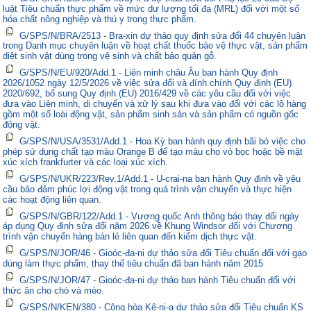
luật Tiêu chuẩn thực phẩm về mức dư lượng tối đa (MRL) đối với một số
hóa chất nông nghiệp và thú y trong thực phẩm.
G/SPS/N/BRA/2513 - Bra-xin dự thảo quy định sửa đổi 44 chuyên luận
trong Danh mục chuyên luận về hoạt chất thuốc bảo vệ thực vật, sản phẩm
diệt sinh vật dùng trong vệ sinh và chất bảo quản gỗ.
G/SPS/N/EU/920/Add.1 - Liên minh châu Âu ban hành Quy định
2026/1052 ngày 12/5/2026 về việc sửa đổi và đính chính Quy định (EU)
2020/692, bổ sung Quy định (EU) 2016/429 về các yêu cầu đối với việc
đưa vào Liên minh, di chuyển và xử lý sau khi đưa vào đối với các lô hàng
gồm một số loài động vật, sản phẩm sinh sản và sản phẩm có nguồn gốc
động vật.
G/SPS/N/USA/3531/Add.1 - Hoa Kỳ ban hành quy định bãi bỏ việc cho
phép sử dụng chất tạo màu Orange B để tạo màu cho vỏ bọc hoặc bề mặt
xúc xích frankfurter và các loại xúc xích.
G/SPS/N/UKR/223/Rev.1/Add.1 - U-crai-na ban hành Quy định về yêu
cầu bảo đảm phúc lợi động vật trong quá trình vận chuyển và thực hiện
các hoạt động liên quan.
G/SPS/N/GBR/122/Add.1 - Vương quốc Anh thông báo thay đổi ngày
áp dụng Quy định sửa đổi năm 2026 về Khung Windsor đối với Chương
trình vận chuyển hàng bán lẻ liên quan đến kiểm dịch thực vật.
G/SPS/N/JOR/46 - Gioóc-đa-ni dự thảo sửa đổi Tiêu chuẩn đối với gạo
dùng làm thực phẩm, thay thế tiêu chuẩn đã ban hành năm 2015
G/SPS/N/JOR/47 - Gioóc-đa-ni dự thảo ban hành Tiêu chuẩn đối với
thức ăn cho chó và mèo.
G/SPS/N/KEN/380 - Cộng hòa Kê-ni-a dự thảo sửa đổi Tiêu chuẩn KS