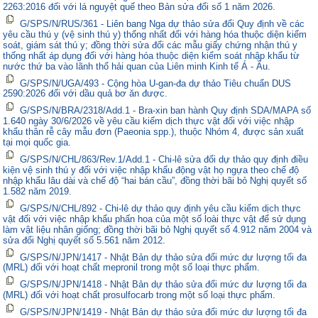
2263:2016 đối với lá nguyệt quế theo Bản sửa đổi số 1 năm 2026.
G/SPS/N/RUS/361 - Liên bang Nga dự thảo sửa đổi Quy định về các
yêu cầu thú y (vệ sinh thú y) thống nhất đối với hàng hóa thuộc diện kiểm
soát, giám sát thú y; đồng thời sửa đổi các mẫu giấy chứng nhận thú y
thống nhất áp dụng đối với hàng hóa thuộc diện kiểm soát nhập khẩu từ
nước thứ ba vào lãnh thổ hải quan của Liên minh Kinh tế Á - Âu.
G/SPS/N/UGA/493 - Cộng hòa U-gan-đa dự thảo Tiêu chuẩn DUS
2590:2026 đối với dầu quả bơ ăn được.
G/SPS/N/BRA/2318/Add.1 - Bra-xin ban hành Quy định SDA/MAPA số
1.640 ngày 30/6/2026 về yêu cầu kiểm dịch thực vật đối với việc nhập
khẩu thân rễ cây mẫu đơn (Paeonia spp.), thuộc Nhóm 4, được sản xuất
tại mọi quốc gia.
G/SPS/N/CHL/863/Rev.1/Add.1 - Chi-lê sửa đổi dự thảo quy định điều
kiện vệ sinh thú y đối với việc nhập khẩu động vật họ ngựa theo chế độ
nhập khẩu lâu dài và chế độ “hai bán cầu”, đồng thời bãi bỏ Nghị quyết số
1.582 năm 2019.
G/SPS/N/CHL/892 - Chi-lê dự thảo quy định yêu cầu kiểm dịch thực
vật đối với việc nhập khẩu phấn hoa của một số loài thực vật để sử dụng
làm vật liệu nhân giống; đồng thời bãi bỏ Nghị quyết số 4.912 năm 2004 và
sửa đổi Nghị quyết số 5.561 năm 2012.
G/SPS/N/JPN/1417 - Nhật Bản dự thảo sửa đổi mức dư lượng tối đa
(MRL) đối với hoạt chất mepronil trong một số loại thực phẩm.
G/SPS/N/JPN/1418 - Nhật Bản dự thảo sửa đổi mức dư lượng tối đa
(MRL) đối với hoạt chất prosulfocarb trong một số loại thực phẩm.
G/SPS/N/JPN/1419 - Nhật Bản dự thảo sửa đổi mức dư lượng tối đa