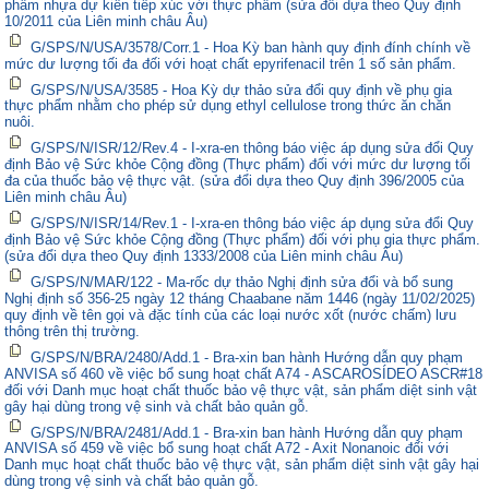
phẩm nhựa dự kiến tiếp xúc với thực phẩm (sửa đổi dựa theo Quy định
10/2011 của Liên minh châu Âu)
G/SPS/N/USA/3578/Corr.1 - Hoa Kỳ ban hành quy định đính chính về
mức dư lượng tối đa đối với hoạt chất epyrifenacil trên 1 số sản phẩm.
G/SPS/N/USA/3585 - Hoa Kỳ dự thảo sửa đổi quy định về phụ gia
thực phẩm nhằm cho phép sử dụng ethyl cellulose trong thức ăn chăn
nuôi.
G/SPS/N/ISR/12/Rev.4 - I-xra-en thông báo việc áp dụng sửa đổi Quy
định Bảo vệ Sức khỏe Cộng đồng (Thực phẩm) đối với mức dư lượng tối
đa của thuốc bảo vệ thực vật. (sửa đổi dựa theo Quy định 396/2005 của
Liên minh châu Âu)
G/SPS/N/ISR/14/Rev.1 - I-xra-en thông báo việc áp dụng sửa đổi Quy
định Bảo vệ Sức khỏe Cộng đồng (Thực phẩm) đối với phụ gia thực phẩm.
(sửa đổi dựa theo Quy định 1333/2008 của Liên minh châu Âu)
G/SPS/N/MAR/122 - Ma-rốc dự thảo Nghị định sửa đổi và bổ sung
Nghị định số 356-25 ngày 12 tháng Chaabane năm 1446 (ngày 11/02/2025)
quy định về tên gọi và đặc tính của các loại nước xốt (nước chấm) lưu
thông trên thị trường.
G/SPS/N/BRA/2480/Add.1 - Bra-xin ban hành Hướng dẫn quy phạm
ANVISA số 460 về việc bổ sung hoạt chất A74 - ASCAROSÍDEO ASCR#18
đối với Danh mục hoạt chất thuốc bảo vệ thực vật, sản phẩm diệt sinh vật
gây hại dùng trong vệ sinh và chất bảo quản gỗ.
G/SPS/N/BRA/2481/Add.1 - Bra-xin ban hành Hướng dẫn quy phạm
ANVISA số 459 về việc bổ sung hoạt chất A72 - Axit Nonanoic đối với
Danh mục hoạt chất thuốc bảo vệ thực vật, sản phẩm diệt sinh vật gây hại
dùng trong vệ sinh và chất bảo quản gỗ.