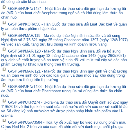
đồ uống có cồn khác nhau.
G/SPS/N/JPN/1424 - Nhật Bản dự thảo sửa đổi giới hạn dư lượng tối
đa (MRL) của hoạt chất Acephate trong ngô và cỏ khô dùng làm thức ăn
chăn nuôi.
G/SPS/N/KOR/850 - Hàn Quốc dự thảo sửa đổi Luật Đặc biệt về quản
lý an toàn thực phẩm nhập khẩu.
G/SPS/N/MAR/119 - Ma-rốc dự thảo Nghị định sửa đổi và bổ sung
Nghị định số 2-75-321 ngày 25 tháng Chaabane năm 1397 (ngày 12/8/1977)
về việc sản xuất, tàng trữ, lưu thông và kinh doanh rượu vang.
G/SPS/N/MAR/120 - Ma-rốc dự thảo Nghị định sửa đổi và bổ sung
Nghị định số 2-21-01 ngày 12 tháng Chaabane năm 1442 (ngày 26/3/2021)
quy định về chất lượng và an toàn vệ sinh đối với mứt trái cây và các sản
phẩm tương tự khác lưu thông trên thị trường.
G/SPS/N/MAR/121 - Ma-rốc dự thảo Nghị định quy định về chất lượng
và an toàn vệ sinh đối với các loại gia vị và thảo mộc sấy khô dùng trong
ẩm thực lưu thông trên thị trường.
G/SPS/N/JPN/1423 - Nhật Bản dự thảo sửa đổi giới hạn dư lượng tối
đa (MRL) của hoạt chất Phenthoate trong lúa mì dùng làm thức ăn chăn
nuôi.
G/SPS/N/UKR/274 - U-crai-na dự thảo sửa đổi Quyết định số 262 ngày
11/6/2018 về thủ tục kiểm soát của nhà nước đối với các cơ sở xuất khẩu
và Sổ đăng ký nhà nước/cơ sở được phép nhập khẩu sản phẩm vào U-
crai-na.
G/SPS/N/USA/3584 - Hoa Kỳ đề xuất hủy bỏ việc sử dụng phẩm màu
Citrus Red No. 2 trên vỏ của cam đã chín đối với danh mục chất phụ gia