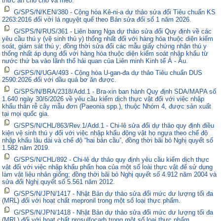
thức ăn cho chó và mèo.
G/SPS/N/KEN/380 - Cộng hòa Kê-ni-a dự thảo sửa đổi Tiêu chuẩn KS
2263:2016 đối với lá nguyệt quế theo Bản sửa đổi số 1 năm 2026.
G/SPS/N/RUS/361 - Liên bang Nga dự thảo sửa đổi Quy định về các
yêu cầu thú y (vệ sinh thú y) thống nhất đối với hàng hóa thuộc diện kiểm
soát, giám sát thú y; đồng thời sửa đổi các mẫu giấy chứng nhận thú y
thống nhất áp dụng đối với hàng hóa thuộc diện kiểm soát nhập khẩu từ
nước thứ ba vào lãnh thổ hải quan của Liên minh Kinh tế Á - Âu.
G/SPS/N/UGA/493 - Cộng hòa U-gan-đa dự thảo Tiêu chuẩn DUS
2590:2026 đối với dầu quả bơ ăn được.
G/SPS/N/BRA/2318/Add.1 - Bra-xin ban hành Quy định SDA/MAPA số
1.640 ngày 30/6/2026 về yêu cầu kiểm dịch thực vật đối với việc nhập
khẩu thân rễ cây mẫu đơn (Paeonia spp.), thuộc Nhóm 4, được sản xuất
tại mọi quốc gia.
G/SPS/N/CHL/863/Rev.1/Add.1 - Chi-lê sửa đổi dự thảo quy định điều
kiện vệ sinh thú y đối với việc nhập khẩu động vật họ ngựa theo chế độ
nhập khẩu lâu dài và chế độ “hai bán cầu”, đồng thời bãi bỏ Nghị quyết số
1.582 năm 2019.
G/SPS/N/CHL/892 - Chi-lê dự thảo quy định yêu cầu kiểm dịch thực
vật đối với việc nhập khẩu phấn hoa của một số loài thực vật để sử dụng
làm vật liệu nhân giống; đồng thời bãi bỏ Nghị quyết số 4.912 năm 2004 và
sửa đổi Nghị quyết số 5.561 năm 2012.
G/SPS/N/JPN/1417 - Nhật Bản dự thảo sửa đổi mức dư lượng tối đa
(MRL) đối với hoạt chất mepronil trong một số loại thực phẩm.
G/SPS/N/JPN/1418 - Nhật Bản dự thảo sửa đổi mức dư lượng tối đa
(MRL) đối với hoạt chất prosulfocarb trong một số loại thực phẩm.