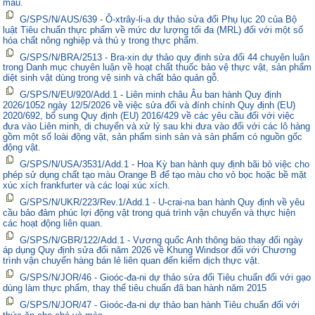
màu.
G/SPS/N/AUS/639 - Ô-xtrây-li-a dự thảo sửa đổi Phụ lục 20 của Bộ
luật Tiêu chuẩn thực phẩm về mức dư lượng tối đa (MRL) đối với một số
hóa chất nông nghiệp và thú y trong thực phẩm.
G/SPS/N/BRA/2513 - Bra-xin dự thảo quy định sửa đổi 44 chuyên luận
trong Danh mục chuyên luận về hoạt chất thuốc bảo vệ thực vật, sản phẩm
diệt sinh vật dùng trong vệ sinh và chất bảo quản gỗ.
G/SPS/N/EU/920/Add.1 - Liên minh châu Âu ban hành Quy định
2026/1052 ngày 12/5/2026 về việc sửa đổi và đính chính Quy định (EU)
2020/692, bổ sung Quy định (EU) 2016/429 về các yêu cầu đối với việc
đưa vào Liên minh, di chuyển và xử lý sau khi đưa vào đối với các lô hàng
gồm một số loài động vật, sản phẩm sinh sản và sản phẩm có nguồn gốc
động vật.
G/SPS/N/USA/3531/Add.1 - Hoa Kỳ ban hành quy định bãi bỏ việc cho
phép sử dụng chất tạo màu Orange B để tạo màu cho vỏ bọc hoặc bề mặt
xúc xích frankfurter và các loại xúc xích.
G/SPS/N/UKR/223/Rev.1/Add.1 - U-crai-na ban hành Quy định về yêu
cầu bảo đảm phúc lợi động vật trong quá trình vận chuyển và thực hiện
các hoạt động liên quan.
G/SPS/N/GBR/122/Add.1 - Vương quốc Anh thông báo thay đổi ngày
áp dụng Quy định sửa đổi năm 2026 về Khung Windsor đối với Chương
trình vận chuyển hàng bán lẻ liên quan đến kiểm dịch thực vật.
G/SPS/N/JOR/46 - Gioóc-đa-ni dự thảo sửa đổi Tiêu chuẩn đối với gạo
dùng làm thực phẩm, thay thế tiêu chuẩn đã ban hành năm 2015
G/SPS/N/JOR/47 - Gioóc-đa-ni dự thảo ban hành Tiêu chuẩn đối với