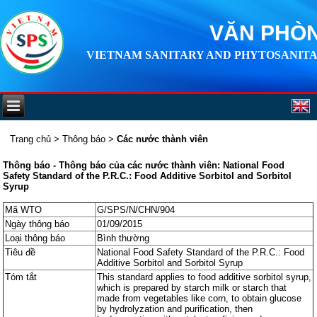
VĂN PHÒN
VIETNAM SANITARY AND PHYTOSANITA
Trang chủ
>
Thông báo
>
Các nước thành viên
Thông báo - Thông báo của các nước thành viên: National Food
Safety Standard of the P.R.C.: Food Additive Sorbitol and Sorbitol
Syrup
Mã WTO
G/SPS/N/CHN/904
Ngày thông báo
01/09/2015
Loại thông báo
Bình thường
Tiêu đề
National Food Safety Standard of the P.R.C.: Food
Additive Sorbitol and Sorbitol Syrup
Tóm tắt
This standard applies to food additive sorbitol syrup,
which is prepared by starch milk or starch that
made from vegetables like corn, to obtain glucose
by hydrolyzation and purification, then