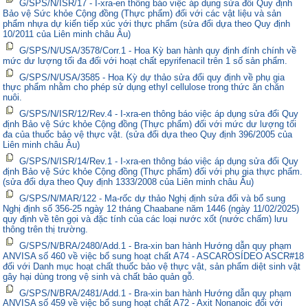
G/SPS/N/ISR/17 - I-xra-en thông báo việc áp dụng sửa đổi Quy định
Bảo vệ Sức khỏe Cộng đồng (Thực phẩm) đối với các vật liệu và sản
phẩm nhựa dự kiến tiếp xúc với thực phẩm (sửa đổi dựa theo Quy định
10/2011 của Liên minh châu Âu)
G/SPS/N/USA/3578/Corr.1 - Hoa Kỳ ban hành quy định đính chính về
mức dư lượng tối đa đối với hoạt chất epyrifenacil trên 1 số sản phẩm.
G/SPS/N/USA/3585 - Hoa Kỳ dự thảo sửa đổi quy định về phụ gia
thực phẩm nhằm cho phép sử dụng ethyl cellulose trong thức ăn chăn
nuôi.
G/SPS/N/ISR/12/Rev.4 - I-xra-en thông báo việc áp dụng sửa đổi Quy
định Bảo vệ Sức khỏe Cộng đồng (Thực phẩm) đối với mức dư lượng tối
đa của thuốc bảo vệ thực vật. (sửa đổi dựa theo Quy định 396/2005 của
Liên minh châu Âu)
G/SPS/N/ISR/14/Rev.1 - I-xra-en thông báo việc áp dụng sửa đổi Quy
định Bảo vệ Sức khỏe Cộng đồng (Thực phẩm) đối với phụ gia thực phẩm.
(sửa đổi dựa theo Quy định 1333/2008 của Liên minh châu Âu)
G/SPS/N/MAR/122 - Ma-rốc dự thảo Nghị định sửa đổi và bổ sung
Nghị định số 356-25 ngày 12 tháng Chaabane năm 1446 (ngày 11/02/2025)
quy định về tên gọi và đặc tính của các loại nước xốt (nước chấm) lưu
thông trên thị trường.
G/SPS/N/BRA/2480/Add.1 - Bra-xin ban hành Hướng dẫn quy phạm
ANVISA số 460 về việc bổ sung hoạt chất A74 - ASCAROSÍDEO ASCR#18
đối với Danh mục hoạt chất thuốc bảo vệ thực vật, sản phẩm diệt sinh vật
gây hại dùng trong vệ sinh và chất bảo quản gỗ.
G/SPS/N/BRA/2481/Add.1 - Bra-xin ban hành Hướng dẫn quy phạm
ANVISA số 459 về việc bổ sung hoạt chất A72 - Axit Nonanoic đối với