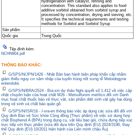
hydrogenation with catalyst, refining and
concentration. This standard also applies to food
additive sorbitol obtained from sorbitol syrup and
processed by concentration, drying and sieving, etc.
It specifies the technical requirements and testing
methods for Sorbitol and Sorbitol Syrup
Sản phẩm
Quốc gia
Trung Quốc
Tệp đính kèm:
NCHN904.pdf
THÔNG BÁO KHÁC:
G/SPS/N/JPN/1426 - Nhật Bản ban hành biện pháp khẩn cấp nhằm
giảm thiểu nguy cơ xâm nhập của tuyến trùng nốt sưng rễ Meloidogyne
enterolobii.
G/SPS/N/BRA/2524 - Bra-xin dự thảo Nghị quyết số 1.412 về việc cập
nhật chuyên luận của hoạt chất M26 - Metsulfurom metílico đối với Danh
mục hoạt chất thuốc bảo vệ thực vật, sản phẩm diệt sinh vật gây hại dùng
trong vệ sinh và chất bảo quản gỗ.
G/SPS/N/ISR/16 - I-xra-en thông báo việc áp dụng các sửa đổi đối với
Quy định Bảo vệ Sức khỏe Cộng đồng (Thực phẩm) về việc sử dụng hợp
chất Bisphenol A (BPA) trong dụng cụ, vật liệu bao gói, chứa đựng tiếp xúc
trực tiếp với thực phẩm (sửa đổi dựa trên Quy định (EU) 2024/3190, thay
thế Quy định (EU) 10/2011 hiện hành của Liên minh châu Âu).