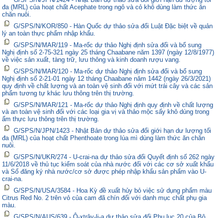
đa (MRL) của hoạt chất Acephate trong ngô và cỏ khô dùng làm thức ăn
chăn nuôi.
G/SPS/N/KOR/850 - Hàn Quốc dự thảo sửa đổi Luật Đặc biệt về quản
lý an toàn thực phẩm nhập khẩu.
G/SPS/N/MAR/119 - Ma-rốc dự thảo Nghị định sửa đổi và bổ sung
Nghị định số 2-75-321 ngày 25 tháng Chaabane năm 1397 (ngày 12/8/1977)
về việc sản xuất, tàng trữ, lưu thông và kinh doanh rượu vang.
G/SPS/N/MAR/120 - Ma-rốc dự thảo Nghị định sửa đổi và bổ sung
Nghị định số 2-21-01 ngày 12 tháng Chaabane năm 1442 (ngày 26/3/2021)
quy định về chất lượng và an toàn vệ sinh đối với mứt trái cây và các sản
phẩm tương tự khác lưu thông trên thị trường.
G/SPS/N/MAR/121 - Ma-rốc dự thảo Nghị định quy định về chất lượng
và an toàn vệ sinh đối với các loại gia vị và thảo mộc sấy khô dùng trong
ẩm thực lưu thông trên thị trường.
G/SPS/N/JPN/1423 - Nhật Bản dự thảo sửa đổi giới hạn dư lượng tối
đa (MRL) của hoạt chất Phenthoate trong lúa mì dùng làm thức ăn chăn
nuôi.
G/SPS/N/UKR/274 - U-crai-na dự thảo sửa đổi Quyết định số 262 ngày
11/6/2018 về thủ tục kiểm soát của nhà nước đối với các cơ sở xuất khẩu
và Sổ đăng ký nhà nước/cơ sở được phép nhập khẩu sản phẩm vào U-
crai-na.
G/SPS/N/USA/3584 - Hoa Kỳ đề xuất hủy bỏ việc sử dụng phẩm màu
Citrus Red No. 2 trên vỏ của cam đã chín đối với danh mục chất phụ gia
màu.
G/SPS/N/AUS/639 - Ô-xtrây-li-a dự thảo sửa đổi Phụ lục 20 của Bộ