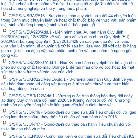
luật Tiêu chuẩn thực phẩm về mức dư lượng tối đa (MRL) đối với một số
hóa chất nông nghiệp và thú y trong thực phẩm.
G/SPS/N/BRA/2513 - Bra-xin dự thảo quy định sửa đổi 44 chuyên luận
trong Danh mục chuyên luận về hoạt chất thuốc bảo vệ thực vật, sản phẩm
diệt sinh vật dùng trong vệ sinh và chất bảo quản gỗ.
G/SPS/N/EU/920/Add.1 - Liên minh châu Âu ban hành Quy định
2026/1052 ngày 12/5/2026 về việc sửa đổi và đính chính Quy định (EU)
2020/692, bổ sung Quy định (EU) 2016/429 về các yêu cầu đối với việc
đưa vào Liên minh, di chuyển và xử lý sau khi đưa vào đối với các lô hàng
gồm một số loài động vật, sản phẩm sinh sản và sản phẩm có nguồn gốc
động vật.
G/SPS/N/USA/3531/Add.1 - Hoa Kỳ ban hành quy định bãi bỏ việc cho
phép sử dụng chất tạo màu Orange B để tạo màu cho vỏ bọc hoặc bề mặt
xúc xích frankfurter và các loại xúc xích.
G/SPS/N/UKR/223/Rev.1/Add.1 - U-crai-na ban hành Quy định về yêu
cầu bảo đảm phúc lợi động vật trong quá trình vận chuyển và thực hiện
các hoạt động liên quan.
G/SPS/N/GBR/122/Add.1 - Vương quốc Anh thông báo thay đổi ngày
áp dụng Quy định sửa đổi năm 2026 về Khung Windsor đối với Chương
trình vận chuyển hàng bán lẻ liên quan đến kiểm dịch thực vật.
G/SPS/N/JOR/46 - Gioóc-đa-ni dự thảo sửa đổi Tiêu chuẩn đối với gạo
dùng làm thực phẩm, thay thế tiêu chuẩn đã ban hành năm 2015
G/SPS/N/JOR/47 - Gioóc-đa-ni dự thảo ban hành Tiêu chuẩn đối với
thức ăn cho chó và mèo.
G/SPS/N/KEN/380 - Cộng hòa Kê-ni-a dự thảo sửa đổi Tiêu chuẩn KS