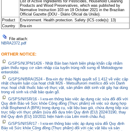
List of Active Ingredients for Pesticides, Household Cleaning
Products and Wood Preservatives, which was published by
Normative Instruction 103 on 19 October 2021 in the Brazilian
Official Gazette (DOU - Diário Oficial da União).
Product
Environment. Health protection. Safety (ICS code(s): 13)
Country
Bra-xin
File attach:
NBRA2372.pdf
ORTHER NOTICE:
G/SPS/N/JPN/1426 - Nhật Bản ban hành biện pháp khẩn cấp nhằm
giảm thiểu nguy cơ xâm nhập của tuyến trùng nốt sưng rễ Meloidogyne
enterolobii.
G/SPS/N/BRA/2524 - Bra-xin dự thảo Nghị quyết số 1.412 về việc cập
nhật chuyên luận của hoạt chất M26 - Metsulfurom metílico đối với Danh
mục hoạt chất thuốc bảo vệ thực vật, sản phẩm diệt sinh vật gây hại dùng
trong vệ sinh và chất bảo quản gỗ.
G/SPS/N/ISR/16 - I-xra-en thông báo việc áp dụng các sửa đổi đối với
Quy định Bảo vệ Sức khỏe Cộng đồng (Thực phẩm) về việc sử dụng hợp
chất Bisphenol A (BPA) trong dụng cụ, vật liệu bao gói, chứa đựng tiếp xúc
trực tiếp với thực phẩm (sửa đổi dựa trên Quy định (EU) 2024/3190, thay
thế Quy định (EU) 10/2011 hiện hành của Liên minh châu Âu).
G/SPS/N/ISR/17 - I-xra-en thông báo việc áp dụng sửa đổi Quy định
Bảo vệ Sức khỏe Cộng đồng (Thực phẩm) đối với các vật liệu và sản