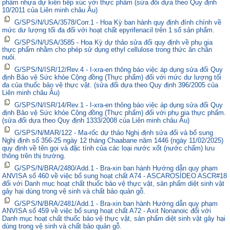
phẩm nhựa dự kiến tiếp xúc với thực phẩm (sửa đổi dựa theo Quy định
10/2011 của Liên minh châu Âu)
G/SPS/N/USA/3578/Corr.1 - Hoa Kỳ ban hành quy định đính chính về
mức dư lượng tối đa đối với hoạt chất epyrifenacil trên 1 số sản phẩm.
G/SPS/N/USA/3585 - Hoa Kỳ dự thảo sửa đổi quy định về phụ gia
thực phẩm nhằm cho phép sử dụng ethyl cellulose trong thức ăn chăn
nuôi.
G/SPS/N/ISR/12/Rev.4 - I-xra-en thông báo việc áp dụng sửa đổi Quy
định Bảo vệ Sức khỏe Cộng đồng (Thực phẩm) đối với mức dư lượng tối
đa của thuốc bảo vệ thực vật. (sửa đổi dựa theo Quy định 396/2005 của
Liên minh châu Âu)
G/SPS/N/ISR/14/Rev.1 - I-xra-en thông báo việc áp dụng sửa đổi Quy
định Bảo vệ Sức khỏe Cộng đồng (Thực phẩm) đối với phụ gia thực phẩm.
(sửa đổi dựa theo Quy định 1333/2008 của Liên minh châu Âu)
G/SPS/N/MAR/122 - Ma-rốc dự thảo Nghị định sửa đổi và bổ sung
Nghị định số 356-25 ngày 12 tháng Chaabane năm 1446 (ngày 11/02/2025)
quy định về tên gọi và đặc tính của các loại nước xốt (nước chấm) lưu
thông trên thị trường.
G/SPS/N/BRA/2480/Add.1 - Bra-xin ban hành Hướng dẫn quy phạm
ANVISA số 460 về việc bổ sung hoạt chất A74 - ASCAROSÍDEO ASCR#18
đối với Danh mục hoạt chất thuốc bảo vệ thực vật, sản phẩm diệt sinh vật
gây hại dùng trong vệ sinh và chất bảo quản gỗ.
G/SPS/N/BRA/2481/Add.1 - Bra-xin ban hành Hướng dẫn quy phạm
ANVISA số 459 về việc bổ sung hoạt chất A72 - Axit Nonanoic đối với
Danh mục hoạt chất thuốc bảo vệ thực vật, sản phẩm diệt sinh vật gây hại
dùng trong vệ sinh và chất bảo quản gỗ.