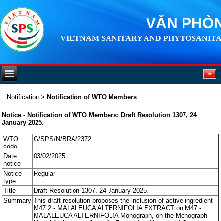
VĂN PHÒN
VIETNAM SANITARY AND PHYTOSANITA
Notification
>
Notification of WTO Members
Notice - Notification of WTO Members: Draft Resolution 1307, 24
January 2025.
WTO
G/SPS/N/BRA/2372
code
Date
03/02/2025
notice
Notice
Regular
type
Title
Draft Resolution 1307, 24 January 2025.
Summary
This draft resolution proposes the inclusion of active ingredient
M47.2 - MALALEUCA ALTERNIFOLIA EXTRACT on M47 -
MALALEUCA ALTERNIFOLIA Monograph, on the Monograph