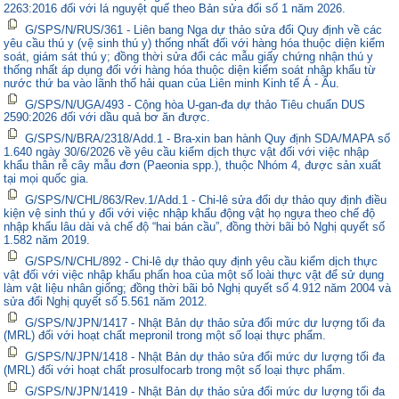
2263:2016 đối với lá nguyệt quế theo Bản sửa đổi số 1 năm 2026.
G/SPS/N/RUS/361 - Liên bang Nga dự thảo sửa đổi Quy định về các
yêu cầu thú y (vệ sinh thú y) thống nhất đối với hàng hóa thuộc diện kiểm
soát, giám sát thú y; đồng thời sửa đổi các mẫu giấy chứng nhận thú y
thống nhất áp dụng đối với hàng hóa thuộc diện kiểm soát nhập khẩu từ
nước thứ ba vào lãnh thổ hải quan của Liên minh Kinh tế Á - Âu.
G/SPS/N/UGA/493 - Cộng hòa U-gan-đa dự thảo Tiêu chuẩn DUS
2590:2026 đối với dầu quả bơ ăn được.
G/SPS/N/BRA/2318/Add.1 - Bra-xin ban hành Quy định SDA/MAPA số
1.640 ngày 30/6/2026 về yêu cầu kiểm dịch thực vật đối với việc nhập
khẩu thân rễ cây mẫu đơn (Paeonia spp.), thuộc Nhóm 4, được sản xuất
tại mọi quốc gia.
G/SPS/N/CHL/863/Rev.1/Add.1 - Chi-lê sửa đổi dự thảo quy định điều
kiện vệ sinh thú y đối với việc nhập khẩu động vật họ ngựa theo chế độ
nhập khẩu lâu dài và chế độ “hai bán cầu”, đồng thời bãi bỏ Nghị quyết số
1.582 năm 2019.
G/SPS/N/CHL/892 - Chi-lê dự thảo quy định yêu cầu kiểm dịch thực
vật đối với việc nhập khẩu phấn hoa của một số loài thực vật để sử dụng
làm vật liệu nhân giống; đồng thời bãi bỏ Nghị quyết số 4.912 năm 2004 và
sửa đổi Nghị quyết số 5.561 năm 2012.
G/SPS/N/JPN/1417 - Nhật Bản dự thảo sửa đổi mức dư lượng tối đa
(MRL) đối với hoạt chất mepronil trong một số loại thực phẩm.
G/SPS/N/JPN/1418 - Nhật Bản dự thảo sửa đổi mức dư lượng tối đa
(MRL) đối với hoạt chất prosulfocarb trong một số loại thực phẩm.
G/SPS/N/JPN/1419 - Nhật Bản dự thảo sửa đổi mức dư lượng tối đa