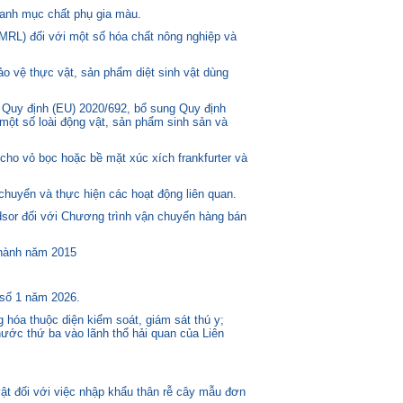
anh mục chất phụ gia màu.
MRL) đối với một số hóa chất nông nghiệp và
o vệ thực vật, sản phẩm diệt sinh vật dùng
 Quy định (EU) 2020/692, bổ sung Quy định
một số loài động vật, sản phẩm sinh sản và
ho vỏ bọc hoặc bề mặt xúc xích frankfurter và
huyển và thực hiện các hoạt động liên quan.
or đối với Chương trình vận chuyển hàng bán
 hành năm 2015
 số 1 năm 2026.
 hóa thuộc diện kiểm soát, giám sát thú y;
ước thứ ba vào lãnh thổ hải quan của Liên
t đối với việc nhập khẩu thân rễ cây mẫu đơn