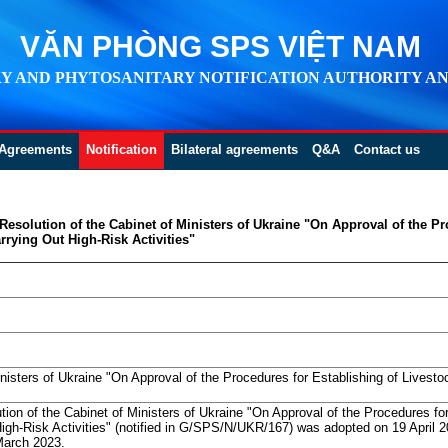
VĂN PHÒNG SPS VIỆT NAM
Y AND PHYTOSANITARY NOTIFICATION AUTHORITY AN
Agreements
Notification
Bilateral agreements
Q&A
Contact us
Resolution of the Cabinet of Ministers of Ukraine "On Approval of the Pr
rrying Out High-Risk Activities"
inisters of Ukraine "On Approval of the Procedures for Establishing of Livest
ution of the Cabinet of Ministers of Ukraine "On Approval of the Procedures fo
igh-Risk Activities" (notified in G/SPS/N/UKR/167) was adopted on 19 April 2
March 2023.