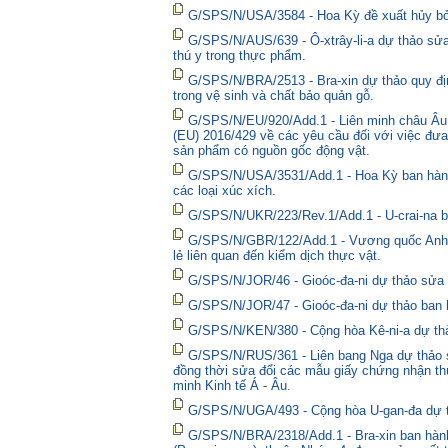
G/SPS/N/USA/3584 - Hoa Kỳ đề xuất hủy bỏ 
G/SPS/N/AUS/639 - Ô-xtrây-li-a dự thảo sửa
thú y trong thực phẩm.
G/SPS/N/BRA/2513 - Bra-xin dự thảo quy địn
trong vệ sinh và chất bảo quản gỗ.
G/SPS/N/EU/920/Add.1 - Liên minh châu Âu 
(EU) 2016/429 về các yêu cầu đối với việc đưa
sản phẩm có nguồn gốc động vật.
G/SPS/N/USA/3531/Add.1 - Hoa Kỳ ban hành 
các loại xúc xích.
G/SPS/N/UKR/223/Rev.1/Add.1 - U-crai-na ba
G/SPS/N/GBR/122/Add.1 - Vương quốc Anh t
lẻ liên quan đến kiểm dịch thực vật.
G/SPS/N/JOR/46 - Gioóc-đa-ni dự thảo sửa đ
G/SPS/N/JOR/47 - Gioóc-đa-ni dự thảo ban 
G/SPS/N/KEN/380 - Cộng hòa Kê-ni-a dự thả
G/SPS/N/RUS/361 - Liên bang Nga dự thảo sửa
đồng thời sửa đổi các mẫu giấy chứng nhận thú
minh Kinh tế Á - Âu.
G/SPS/N/UGA/493 - Cộng hòa U-gan-đa dự t
G/SPS/N/BRA/2318/Add.1 - Bra-xin ban hành