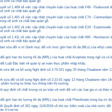
 vệ sinh và chất bảo quản gỗ.
yết số 1.409 về việc cập nhật chuyên luận của hoạt chất F49 - Fludioxonil 
 vệ sinh và chất bảo quản gỗ.
ết số 1.401 về việc cập nhật chuyên luận của hoạt chất C74 - Ciantranilipr
trong vệ sinh và chất bảo quản gỗ.
yết số 1.402 về việc cập nhật chuyên luận của hoạt chất E24 - Espinosade 
 vệ sinh và chất bảo quản gỗ.
yết số 1.411 về việc cập nhật chuyên luận của hoạt chất H05 - Hexitiazoxi 
 vệ sinh và chất bảo quản gỗ.
o sửa đổi vị trí Danh mục đối với mức giới hạn tối đa (MLs) của ethyl carb
i giới hạn dư lượng tối đa (MRL) của hoạt chất Acephate trong ngô và cỏ k
i Luật Đặc biệt về quản lý an toàn thực phẩm nhập khẩu.
 sửa đổi và bổ sung Nghị định số 2-75-321 ngày 25 tháng Chaabane năm 1397
h sửa đổi và bổ sung Nghị định số 2-21-01 ngày 12 tháng Chaabane năm 144
n phẩm tương tự khác lưu thông trên thị trường.
quy định về chất lượng và an toàn vệ sinh đối với các loại gia vị và thảo 
i giới hạn dư lượng tối đa (MRL) của hoạt chất Phenthoate trong lúa mì dù
i Quyết định số 262 ngày 11/6/2018 về thủ tục kiểm soát của nhà nước đối
o U-crai-na.