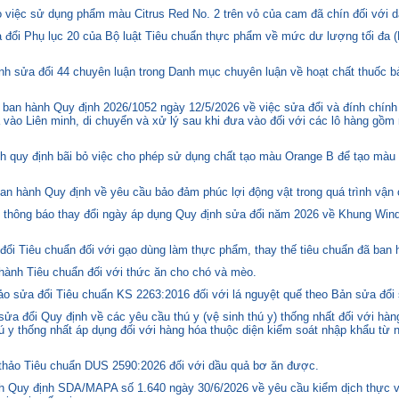
việc sử dụng phẩm màu Citrus Red No. 2 trên vỏ của cam đã chín đối với d
 đổi Phụ lục 20 của Bộ luật Tiêu chuẩn thực phẩm về mức dư lượng tối đa (
h sửa đổi 44 chuyên luận trong Danh mục chuyên luận về hoạt chất thuốc bả
ban hành Quy định 2026/1052 ngày 12/5/2026 về việc sửa đổi và đính chính
 vào Liên minh, di chuyển và xử lý sau khi đưa vào đối với các lô hàng gồm 
quy định bãi bỏ việc cho phép sử dụng chất tạo màu Orange B để tạo màu c
n hành Quy định về yêu cầu bảo đảm phúc lợi động vật trong quá trình vận c
hông báo thay đổi ngày áp dụng Quy định sửa đổi năm 2026 về Khung Winds
ổi Tiêu chuẩn đối với gạo dùng làm thực phẩm, thay thế tiêu chuẩn đã ban
hành Tiêu chuẩn đối với thức ăn cho chó và mèo.
o sửa đổi Tiêu chuẩn KS 2263:2016 đối với lá nguyệt quế theo Bản sửa đổi
 đổi Quy định về các yêu cầu thú y (vệ sinh thú y) thống nhất đối với hàng
 y thống nhất áp dụng đối với hàng hóa thuộc diện kiểm soát nhập khẩu từ n
hảo Tiêu chuẩn DUS 2590:2026 đối với dầu quả bơ ăn được.
 Quy định SDA/MAPA số 1.640 ngày 30/6/2026 về yêu cầu kiểm dịch thực vậ