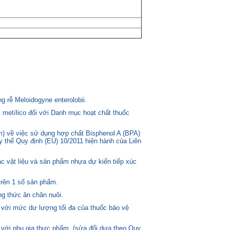
 rễ Meloidogyne enterolobii.
 metílico đối với Danh mục hoạt chất thuốc
) về việc sử dụng hợp chất Bisphenol A (BPA)
ay thế Quy định (EU) 10/2011 hiện hành của Liên
c vật liệu và sản phẩm nhựa dự kiến tiếp xúc
trên 1 số sản phẩm.
g thức ăn chăn nuôi.
 với mức dư lượng tối đa của thuốc bảo vệ
 với phụ gia thực phẩm. (sửa đổi dựa theo Quy