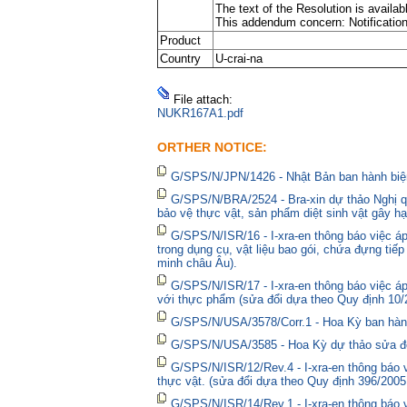
The text of the Resolution is avail
This addendum concern: Notification o
Product
Country
U-crai-na
File attach:
NUKR167A1.pdf
ORTHER NOTICE:
G/SPS/N/JPN/1426 - Nhật Bản ban hành biện
G/SPS/N/BRA/2524 - Bra-xin dự thảo Nghị qu
bảo vệ thực vật, sản phẩm diệt sinh vật gây hạ
G/SPS/N/ISR/16 - I-xra-en thông báo việc 
trong dụng cụ, vật liệu bao gói, chứa đựng tiế
minh châu Âu).
G/SPS/N/ISR/17 - I-xra-en thông báo việc á
với thực phẩm (sửa đổi dựa theo Quy định 10/
G/SPS/N/USA/3578/Corr.1 - Hoa Kỳ ban hành 
G/SPS/N/USA/3585 - Hoa Kỳ dự thảo sửa đổi 
G/SPS/N/ISR/12/Rev.4 - I-xra-en thông báo
thực vật. (sửa đổi dựa theo Quy định 396/2005
G/SPS/N/ISR/14/Rev.1 - I-xra-en thông báo