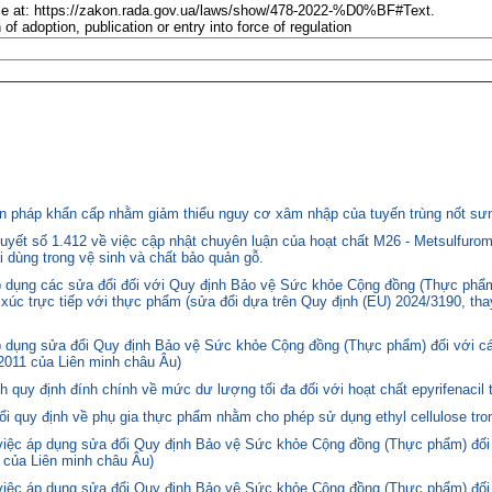
able at: https://zakon.rada.gov.ua/laws/show/478-2022-%D0%BF#Text.
f adoption, publication or entry into force of regulation
 pháp khẩn cấp nhằm giảm thiểu nguy cơ xâm nhập của tuyến trùng nốt sưng
yết số 1.412 về việc cập nhật chuyên luận của hoạt chất M26 - Metsulfurom
i dùng trong vệ sinh và chất bảo quản gỗ.
áp dụng các sửa đổi đối với Quy định Bảo vệ Sức khỏe Cộng đồng (Thực phẩm
p xúc trực tiếp với thực phẩm (sửa đổi dựa trên Quy định (EU) 2024/3190, th
p dụng sửa đổi Quy định Bảo vệ Sức khỏe Cộng đồng (Thực phẩm) đối với cá
2011 của Liên minh châu Âu)
quy định đính chính về mức dư lượng tối đa đối với hoạt chất epyrifenacil 
quy định về phụ gia thực phẩm nhằm cho phép sử dụng ethyl cellulose tron
 việc áp dụng sửa đổi Quy định Bảo vệ Sức khỏe Cộng đồng (Thực phẩm) đối
 của Liên minh châu Âu)
 việc áp dụng sửa đổi Quy định Bảo vệ Sức khỏe Cộng đồng (Thực phẩm) đối