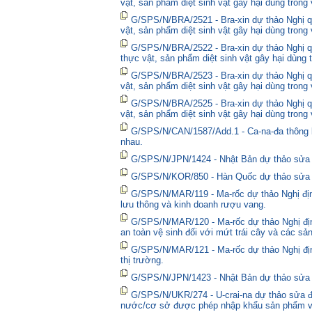
vật, sản phẩm diệt sinh vật gây hại dùng trong
G/SPS/N/BRA/2521 - Bra-xin dự thảo Nghị qu
vật, sản phẩm diệt sinh vật gây hại dùng trong
G/SPS/N/BRA/2522 - Bra-xin dự thảo Nghị quy
thực vật, sản phẩm diệt sinh vật gây hại dùng 
G/SPS/N/BRA/2523 - Bra-xin dự thảo Nghị qu
vật, sản phẩm diệt sinh vật gây hại dùng trong
G/SPS/N/BRA/2525 - Bra-xin dự thảo Nghị qu
vật, sản phẩm diệt sinh vật gây hại dùng trong
G/SPS/N/CAN/1587/Add.1 - Ca-na-đa thông bá
nhau.
G/SPS/N/JPN/1424 - Nhật Bản dự thảo sửa đổ
G/SPS/N/KOR/850 - Hàn Quốc dự thảo sửa đổ
G/SPS/N/MAR/119 - Ma-rốc dự thảo Nghị định
lưu thông và kinh doanh rượu vang.
G/SPS/N/MAR/120 - Ma-rốc dự thảo Nghị địn
an toàn vệ sinh đối với mứt trái cây và các sả
G/SPS/N/MAR/121 - Ma-rốc dự thảo Nghị định 
thị trường.
G/SPS/N/JPN/1423 - Nhật Bản dự thảo sửa đổ
G/SPS/N/UKR/274 - U-crai-na dự thảo sửa đổ
nước/cơ sở được phép nhập khẩu sản phẩm và