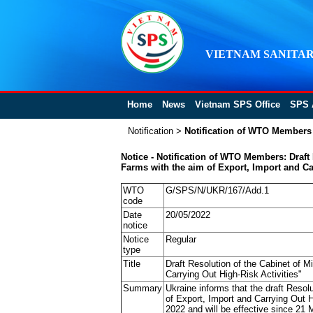
VIETNAM SANITAR
Home
News
Vietnam SPS Office
SPS 
Notification
>
Notification of WTO Members
Notice - Notification of WTO Members: Draft 
Farms with the aim of Export, Import and Ca
WTO
G/SPS/N/UKR/167/Add.1
code
Date
20/05/2022
notice
Notice
Regular
type
Title
Draft Resolution of the Cabinet of M
Carrying Out High-Risk Activities"
Summary
Ukraine informs that the draft Resol
of Export, Import and Carrying Out H
2022 and will be effective since 21 