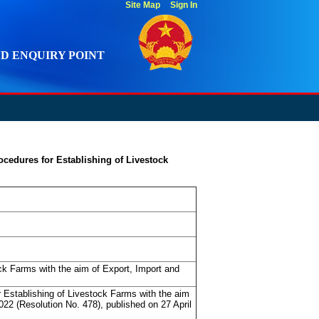
Site Map
Sign In
D ENQUIRY POINT
ocedures for Establishing of Livestock
ock Farms with the aim of Export, Import and
r Establishing of Livestock Farms with the aim
022 (Resolution No. 478), published on 27 April