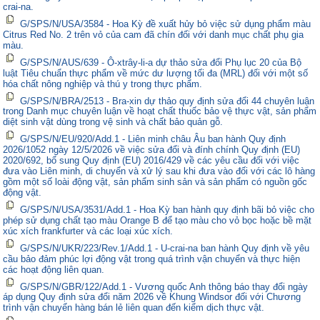
crai-na.
G/SPS/N/USA/3584 - Hoa Kỳ đề xuất hủy bỏ việc sử dụng phẩm màu
Citrus Red No. 2 trên vỏ của cam đã chín đối với danh mục chất phụ gia
màu.
G/SPS/N/AUS/639 - Ô-xtrây-li-a dự thảo sửa đổi Phụ lục 20 của Bộ
luật Tiêu chuẩn thực phẩm về mức dư lượng tối đa (MRL) đối với một số
hóa chất nông nghiệp và thú y trong thực phẩm.
G/SPS/N/BRA/2513 - Bra-xin dự thảo quy định sửa đổi 44 chuyên luận
trong Danh mục chuyên luận về hoạt chất thuốc bảo vệ thực vật, sản phẩm
diệt sinh vật dùng trong vệ sinh và chất bảo quản gỗ.
G/SPS/N/EU/920/Add.1 - Liên minh châu Âu ban hành Quy định
2026/1052 ngày 12/5/2026 về việc sửa đổi và đính chính Quy định (EU)
2020/692, bổ sung Quy định (EU) 2016/429 về các yêu cầu đối với việc
đưa vào Liên minh, di chuyển và xử lý sau khi đưa vào đối với các lô hàng
gồm một số loài động vật, sản phẩm sinh sản và sản phẩm có nguồn gốc
động vật.
G/SPS/N/USA/3531/Add.1 - Hoa Kỳ ban hành quy định bãi bỏ việc cho
phép sử dụng chất tạo màu Orange B để tạo màu cho vỏ bọc hoặc bề mặt
xúc xích frankfurter và các loại xúc xích.
G/SPS/N/UKR/223/Rev.1/Add.1 - U-crai-na ban hành Quy định về yêu
cầu bảo đảm phúc lợi động vật trong quá trình vận chuyển và thực hiện
các hoạt động liên quan.
G/SPS/N/GBR/122/Add.1 - Vương quốc Anh thông báo thay đổi ngày
áp dụng Quy định sửa đổi năm 2026 về Khung Windsor đối với Chương
trình vận chuyển hàng bán lẻ liên quan đến kiểm dịch thực vật.