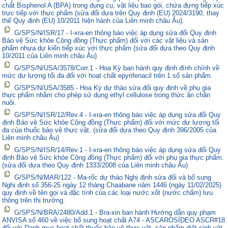
chất Bisphenol A (BPA) trong dụng cụ, vật liệu bao gói, chứa đựng tiếp xúc
trực tiếp với thực phẩm (sửa đổi dựa trên Quy định (EU) 2024/3190, thay
thế Quy định (EU) 10/2011 hiện hành của Liên minh châu Âu).
G/SPS/N/ISR/17 - I-xra-en thông báo việc áp dụng sửa đổi Quy định
Bảo vệ Sức khỏe Cộng đồng (Thực phẩm) đối với các vật liệu và sản
phẩm nhựa dự kiến tiếp xúc với thực phẩm (sửa đổi dựa theo Quy định
10/2011 của Liên minh châu Âu)
G/SPS/N/USA/3578/Corr.1 - Hoa Kỳ ban hành quy định đính chính về
mức dư lượng tối đa đối với hoạt chất epyrifenacil trên 1 số sản phẩm.
G/SPS/N/USA/3585 - Hoa Kỳ dự thảo sửa đổi quy định về phụ gia
thực phẩm nhằm cho phép sử dụng ethyl cellulose trong thức ăn chăn
nuôi.
G/SPS/N/ISR/12/Rev.4 - I-xra-en thông báo việc áp dụng sửa đổi Quy
định Bảo vệ Sức khỏe Cộng đồng (Thực phẩm) đối với mức dư lượng tối
đa của thuốc bảo vệ thực vật. (sửa đổi dựa theo Quy định 396/2005 của
Liên minh châu Âu)
G/SPS/N/ISR/14/Rev.1 - I-xra-en thông báo việc áp dụng sửa đổi Quy
định Bảo vệ Sức khỏe Cộng đồng (Thực phẩm) đối với phụ gia thực phẩm.
(sửa đổi dựa theo Quy định 1333/2008 của Liên minh châu Âu)
G/SPS/N/MAR/122 - Ma-rốc dự thảo Nghị định sửa đổi và bổ sung
Nghị định số 356-25 ngày 12 tháng Chaabane năm 1446 (ngày 11/02/2025)
quy định về tên gọi và đặc tính của các loại nước xốt (nước chấm) lưu
thông trên thị trường.
G/SPS/N/BRA/2480/Add.1 - Bra-xin ban hành Hướng dẫn quy phạm
ANVISA số 460 về việc bổ sung hoạt chất A74 - ASCAROSÍDEO ASCR#18
đối với Danh mục hoạt chất thuốc bảo vệ thực vật, sản phẩm diệt sinh vật