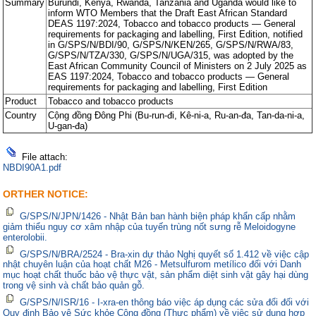
Summary
Burundi, Kenya, Rwanda, Tanzania and Uganda would like to
inform WTO Members that the Draft East African Standard
DEAS 1197:2024, Tobacco and tobacco products — General
requirements for packaging and labelling, First Edition, notified
in G/SPS/N/BDI/90, G/SPS/N/KEN/265, G/SPS/N/RWA/83,
G/SPS/N/TZA/330, G/SPS/N/UGA/315, was adopted by the
East African Community Council of Ministers on 2 July 2025 as
EAS 1197:2024, Tobacco and tobacco products — General
requirements for packaging and labelling, First Edition
Product
Tobacco and tobacco products
Country
Cộng đồng Đông Phi (Bu-run-đi, Kê-ni-a, Ru-an-đa, Tan-da-ni-a,
U-gan-đa)
File attach:
NBDI90A1.pdf
ORTHER NOTICE:
G/SPS/N/JPN/1426 - Nhật Bản ban hành biện pháp khẩn cấp nhằm
giảm thiểu nguy cơ xâm nhập của tuyến trùng nốt sưng rễ Meloidogyne
enterolobii.
G/SPS/N/BRA/2524 - Bra-xin dự thảo Nghị quyết số 1.412 về việc cập
nhật chuyên luận của hoạt chất M26 - Metsulfurom metílico đối với Danh
mục hoạt chất thuốc bảo vệ thực vật, sản phẩm diệt sinh vật gây hại dùng
trong vệ sinh và chất bảo quản gỗ.
G/SPS/N/ISR/16 - I-xra-en thông báo việc áp dụng các sửa đổi đối với
Quy định Bảo vệ Sức khỏe Cộng đồng (Thực phẩm) về việc sử dụng hợp