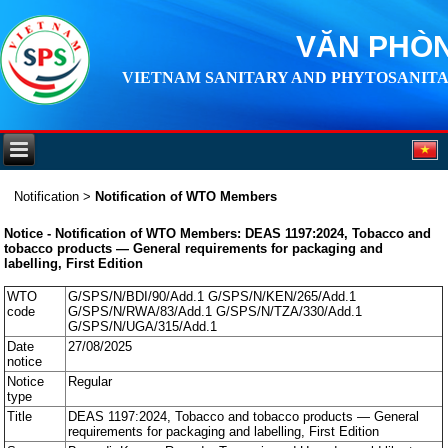
VĂN PHÒN
VIETNAM SANITARY AND PHYTOSANITA
Notification
>
Notification of WTO Members
Notice - Notification of WTO Members: DEAS 1197:2024, Tobacco and
tobacco products — General requirements for packaging and
labelling, First Edition
WTO
G/SPS/N/BDI/90/Add.1 G/SPS/N/KEN/265/Add.1
code
G/SPS/N/RWA/83/Add.1 G/SPS/N/TZA/330/Add.1
G/SPS/N/UGA/315/Add.1
Date
27/08/2025
notice
Notice
Regular
type
Title
DEAS 1197:2024, Tobacco and tobacco products — General
requirements for packaging and labelling, First Edition