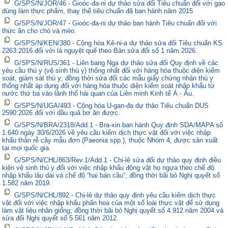
G/SPS/N/JOR/46 - Gioóc-đa-ni dự thảo sửa đổi Tiêu chuẩn đối với gạo
dùng làm thực phẩm, thay thế tiêu chuẩn đã ban hành năm 2015
G/SPS/N/JOR/47 - Gioóc-đa-ni dự thảo ban hành Tiêu chuẩn đối với
thức ăn cho chó và mèo.
G/SPS/N/KEN/380 - Cộng hòa Kê-ni-a dự thảo sửa đổi Tiêu chuẩn KS
2263:2016 đối với lá nguyệt quế theo Bản sửa đổi số 1 năm 2026.
G/SPS/N/RUS/361 - Liên bang Nga dự thảo sửa đổi Quy định về các
yêu cầu thú y (vệ sinh thú y) thống nhất đối với hàng hóa thuộc diện kiểm
soát, giám sát thú y; đồng thời sửa đổi các mẫu giấy chứng nhận thú y
thống nhất áp dụng đối với hàng hóa thuộc diện kiểm soát nhập khẩu từ
nước thứ ba vào lãnh thổ hải quan của Liên minh Kinh tế Á - Âu.
G/SPS/N/UGA/493 - Cộng hòa U-gan-đa dự thảo Tiêu chuẩn DUS
2590:2026 đối với dầu quả bơ ăn được.
G/SPS/N/BRA/2318/Add.1 - Bra-xin ban hành Quy định SDA/MAPA số
1.640 ngày 30/6/2026 về yêu cầu kiểm dịch thực vật đối với việc nhập
khẩu thân rễ cây mẫu đơn (Paeonia spp.), thuộc Nhóm 4, được sản xuất
tại mọi quốc gia.
G/SPS/N/CHL/863/Rev.1/Add.1 - Chi-lê sửa đổi dự thảo quy định điều
kiện vệ sinh thú y đối với việc nhập khẩu động vật họ ngựa theo chế độ
nhập khẩu lâu dài và chế độ “hai bán cầu”, đồng thời bãi bỏ Nghị quyết số
1.582 năm 2019.
G/SPS/N/CHL/892 - Chi-lê dự thảo quy định yêu cầu kiểm dịch thực
vật đối với việc nhập khẩu phấn hoa của một số loài thực vật để sử dụng
làm vật liệu nhân giống; đồng thời bãi bỏ Nghị quyết số 4.912 năm 2004 và
sửa đổi Nghị quyết số 5.561 năm 2012.