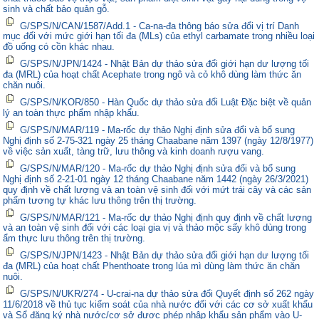
sinh và chất bảo quản gỗ.
G/SPS/N/CAN/1587/Add.1 - Ca-na-đa thông báo sửa đổi vị trí Danh
mục đối với mức giới hạn tối đa (MLs) của ethyl carbamate trong nhiều loại
đồ uống có cồn khác nhau.
G/SPS/N/JPN/1424 - Nhật Bản dự thảo sửa đổi giới hạn dư lượng tối
đa (MRL) của hoạt chất Acephate trong ngô và cỏ khô dùng làm thức ăn
chăn nuôi.
G/SPS/N/KOR/850 - Hàn Quốc dự thảo sửa đổi Luật Đặc biệt về quản
lý an toàn thực phẩm nhập khẩu.
G/SPS/N/MAR/119 - Ma-rốc dự thảo Nghị định sửa đổi và bổ sung
Nghị định số 2-75-321 ngày 25 tháng Chaabane năm 1397 (ngày 12/8/1977)
về việc sản xuất, tàng trữ, lưu thông và kinh doanh rượu vang.
G/SPS/N/MAR/120 - Ma-rốc dự thảo Nghị định sửa đổi và bổ sung
Nghị định số 2-21-01 ngày 12 tháng Chaabane năm 1442 (ngày 26/3/2021)
quy định về chất lượng và an toàn vệ sinh đối với mứt trái cây và các sản
phẩm tương tự khác lưu thông trên thị trường.
G/SPS/N/MAR/121 - Ma-rốc dự thảo Nghị định quy định về chất lượng
và an toàn vệ sinh đối với các loại gia vị và thảo mộc sấy khô dùng trong
ẩm thực lưu thông trên thị trường.
G/SPS/N/JPN/1423 - Nhật Bản dự thảo sửa đổi giới hạn dư lượng tối
đa (MRL) của hoạt chất Phenthoate trong lúa mì dùng làm thức ăn chăn
nuôi.
G/SPS/N/UKR/274 - U-crai-na dự thảo sửa đổi Quyết định số 262 ngày
11/6/2018 về thủ tục kiểm soát của nhà nước đối với các cơ sở xuất khẩu
và Sổ đăng ký nhà nước/cơ sở được phép nhập khẩu sản phẩm vào U-