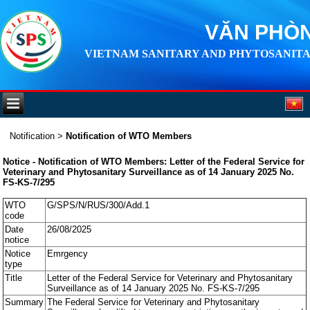
VĂN PHÒN
VIETNAM SANITARY AND PHYTOSANITA
Notification
>
Notification of WTO Members
Notice - Notification of WTO Members: Letter of the Federal Service for
Veterinary and Phytosanitary Surveillance as of 14 January 2025 No.
FS-KS-7/295
WTO
G/SPS/N/RUS/300/Add.1
code
Date
26/08/2025
notice
Notice
Emrgency
type
Title
Letter of the Federal Service for Veterinary and Phytosanitary
Surveillance as of 14 January 2025 No. FS-KS-7/295
Summary
The Federal Service for Veterinary and Phytosanitary