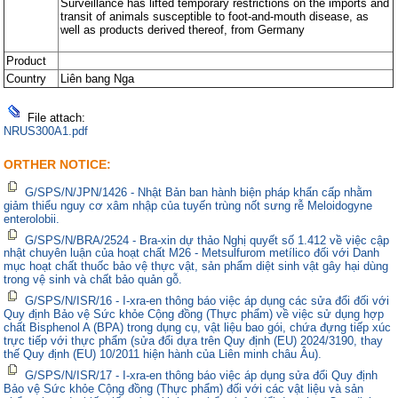
Surveillance has lifted temporary restrictions on the imports and
transit of animals susceptible to foot-and-mouth disease, as
well as products derived thereof, from Germany
Product
Country
Liên bang Nga
File attach:
NRUS300A1.pdf
ORTHER NOTICE:
G/SPS/N/JPN/1426 - Nhật Bản ban hành biện pháp khẩn cấp nhằm
giảm thiểu nguy cơ xâm nhập của tuyến trùng nốt sưng rễ Meloidogyne
enterolobii.
G/SPS/N/BRA/2524 - Bra-xin dự thảo Nghị quyết số 1.412 về việc cập
nhật chuyên luận của hoạt chất M26 - Metsulfurom metílico đối với Danh
mục hoạt chất thuốc bảo vệ thực vật, sản phẩm diệt sinh vật gây hại dùng
trong vệ sinh và chất bảo quản gỗ.
G/SPS/N/ISR/16 - I-xra-en thông báo việc áp dụng các sửa đổi đối với
Quy định Bảo vệ Sức khỏe Cộng đồng (Thực phẩm) về việc sử dụng hợp
chất Bisphenol A (BPA) trong dụng cụ, vật liệu bao gói, chứa đựng tiếp xúc
trực tiếp với thực phẩm (sửa đổi dựa trên Quy định (EU) 2024/3190, thay
thế Quy định (EU) 10/2011 hiện hành của Liên minh châu Âu).
G/SPS/N/ISR/17 - I-xra-en thông báo việc áp dụng sửa đổi Quy định
Bảo vệ Sức khỏe Cộng đồng (Thực phẩm) đối với các vật liệu và sản