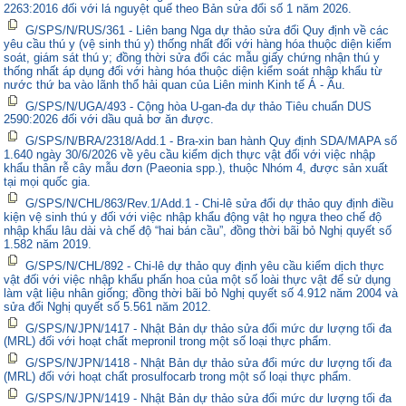
2263:2016 đối với lá nguyệt quế theo Bản sửa đổi số 1 năm 2026.
G/SPS/N/RUS/361 - Liên bang Nga dự thảo sửa đổi Quy định về các
yêu cầu thú y (vệ sinh thú y) thống nhất đối với hàng hóa thuộc diện kiểm
soát, giám sát thú y; đồng thời sửa đổi các mẫu giấy chứng nhận thú y
thống nhất áp dụng đối với hàng hóa thuộc diện kiểm soát nhập khẩu từ
nước thứ ba vào lãnh thổ hải quan của Liên minh Kinh tế Á - Âu.
G/SPS/N/UGA/493 - Cộng hòa U-gan-đa dự thảo Tiêu chuẩn DUS
2590:2026 đối với dầu quả bơ ăn được.
G/SPS/N/BRA/2318/Add.1 - Bra-xin ban hành Quy định SDA/MAPA số
1.640 ngày 30/6/2026 về yêu cầu kiểm dịch thực vật đối với việc nhập
khẩu thân rễ cây mẫu đơn (Paeonia spp.), thuộc Nhóm 4, được sản xuất
tại mọi quốc gia.
G/SPS/N/CHL/863/Rev.1/Add.1 - Chi-lê sửa đổi dự thảo quy định điều
kiện vệ sinh thú y đối với việc nhập khẩu động vật họ ngựa theo chế độ
nhập khẩu lâu dài và chế độ “hai bán cầu”, đồng thời bãi bỏ Nghị quyết số
1.582 năm 2019.
G/SPS/N/CHL/892 - Chi-lê dự thảo quy định yêu cầu kiểm dịch thực
vật đối với việc nhập khẩu phấn hoa của một số loài thực vật để sử dụng
làm vật liệu nhân giống; đồng thời bãi bỏ Nghị quyết số 4.912 năm 2004 và
sửa đổi Nghị quyết số 5.561 năm 2012.
G/SPS/N/JPN/1417 - Nhật Bản dự thảo sửa đổi mức dư lượng tối đa
(MRL) đối với hoạt chất mepronil trong một số loại thực phẩm.
G/SPS/N/JPN/1418 - Nhật Bản dự thảo sửa đổi mức dư lượng tối đa
(MRL) đối với hoạt chất prosulfocarb trong một số loại thực phẩm.
G/SPS/N/JPN/1419 - Nhật Bản dự thảo sửa đổi mức dư lượng tối đa