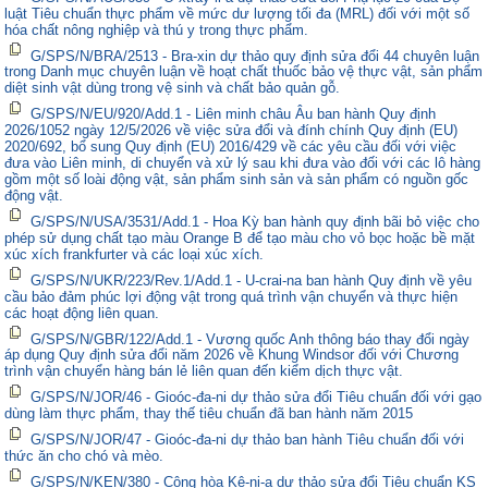
luật Tiêu chuẩn thực phẩm về mức dư lượng tối đa (MRL) đối với một số
hóa chất nông nghiệp và thú y trong thực phẩm.
G/SPS/N/BRA/2513 - Bra-xin dự thảo quy định sửa đổi 44 chuyên luận
trong Danh mục chuyên luận về hoạt chất thuốc bảo vệ thực vật, sản phẩm
diệt sinh vật dùng trong vệ sinh và chất bảo quản gỗ.
G/SPS/N/EU/920/Add.1 - Liên minh châu Âu ban hành Quy định
2026/1052 ngày 12/5/2026 về việc sửa đổi và đính chính Quy định (EU)
2020/692, bổ sung Quy định (EU) 2016/429 về các yêu cầu đối với việc
đưa vào Liên minh, di chuyển và xử lý sau khi đưa vào đối với các lô hàng
gồm một số loài động vật, sản phẩm sinh sản và sản phẩm có nguồn gốc
động vật.
G/SPS/N/USA/3531/Add.1 - Hoa Kỳ ban hành quy định bãi bỏ việc cho
phép sử dụng chất tạo màu Orange B để tạo màu cho vỏ bọc hoặc bề mặt
xúc xích frankfurter và các loại xúc xích.
G/SPS/N/UKR/223/Rev.1/Add.1 - U-crai-na ban hành Quy định về yêu
cầu bảo đảm phúc lợi động vật trong quá trình vận chuyển và thực hiện
các hoạt động liên quan.
G/SPS/N/GBR/122/Add.1 - Vương quốc Anh thông báo thay đổi ngày
áp dụng Quy định sửa đổi năm 2026 về Khung Windsor đối với Chương
trình vận chuyển hàng bán lẻ liên quan đến kiểm dịch thực vật.
G/SPS/N/JOR/46 - Gioóc-đa-ni dự thảo sửa đổi Tiêu chuẩn đối với gạo
dùng làm thực phẩm, thay thế tiêu chuẩn đã ban hành năm 2015
G/SPS/N/JOR/47 - Gioóc-đa-ni dự thảo ban hành Tiêu chuẩn đối với
thức ăn cho chó và mèo.
G/SPS/N/KEN/380 - Cộng hòa Kê-ni-a dự thảo sửa đổi Tiêu chuẩn KS