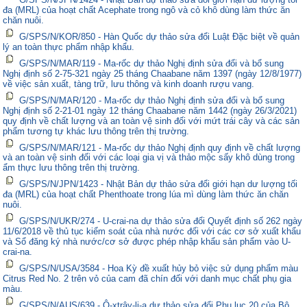
đa (MRL) của hoạt chất Acephate trong ngô và cỏ khô dùng làm thức ăn
chăn nuôi.
G/SPS/N/KOR/850 - Hàn Quốc dự thảo sửa đổi Luật Đặc biệt về quản
lý an toàn thực phẩm nhập khẩu.
G/SPS/N/MAR/119 - Ma-rốc dự thảo Nghị định sửa đổi và bổ sung
Nghị định số 2-75-321 ngày 25 tháng Chaabane năm 1397 (ngày 12/8/1977)
về việc sản xuất, tàng trữ, lưu thông và kinh doanh rượu vang.
G/SPS/N/MAR/120 - Ma-rốc dự thảo Nghị định sửa đổi và bổ sung
Nghị định số 2-21-01 ngày 12 tháng Chaabane năm 1442 (ngày 26/3/2021)
quy định về chất lượng và an toàn vệ sinh đối với mứt trái cây và các sản
phẩm tương tự khác lưu thông trên thị trường.
G/SPS/N/MAR/121 - Ma-rốc dự thảo Nghị định quy định về chất lượng
và an toàn vệ sinh đối với các loại gia vị và thảo mộc sấy khô dùng trong
ẩm thực lưu thông trên thị trường.
G/SPS/N/JPN/1423 - Nhật Bản dự thảo sửa đổi giới hạn dư lượng tối
đa (MRL) của hoạt chất Phenthoate trong lúa mì dùng làm thức ăn chăn
nuôi.
G/SPS/N/UKR/274 - U-crai-na dự thảo sửa đổi Quyết định số 262 ngày
11/6/2018 về thủ tục kiểm soát của nhà nước đối với các cơ sở xuất khẩu
và Sổ đăng ký nhà nước/cơ sở được phép nhập khẩu sản phẩm vào U-
crai-na.
G/SPS/N/USA/3584 - Hoa Kỳ đề xuất hủy bỏ việc sử dụng phẩm màu
Citrus Red No. 2 trên vỏ của cam đã chín đối với danh mục chất phụ gia
màu.
G/SPS/N/AUS/639 - Ô-xtrây-li-a dự thảo sửa đổi Phụ lục 20 của Bộ