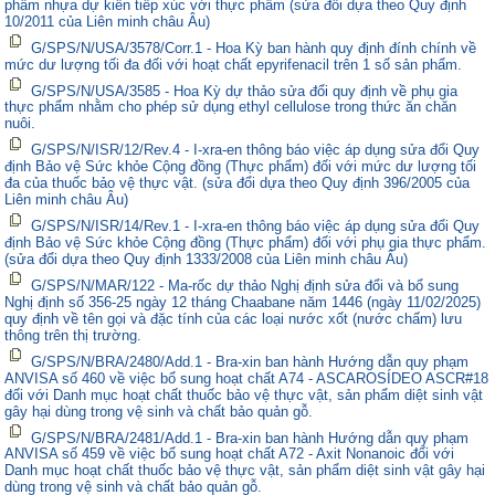
phẩm nhựa dự kiến tiếp xúc với thực phẩm (sửa đổi dựa theo Quy định
10/2011 của Liên minh châu Âu)
G/SPS/N/USA/3578/Corr.1 - Hoa Kỳ ban hành quy định đính chính về
mức dư lượng tối đa đối với hoạt chất epyrifenacil trên 1 số sản phẩm.
G/SPS/N/USA/3585 - Hoa Kỳ dự thảo sửa đổi quy định về phụ gia
thực phẩm nhằm cho phép sử dụng ethyl cellulose trong thức ăn chăn
nuôi.
G/SPS/N/ISR/12/Rev.4 - I-xra-en thông báo việc áp dụng sửa đổi Quy
định Bảo vệ Sức khỏe Cộng đồng (Thực phẩm) đối với mức dư lượng tối
đa của thuốc bảo vệ thực vật. (sửa đổi dựa theo Quy định 396/2005 của
Liên minh châu Âu)
G/SPS/N/ISR/14/Rev.1 - I-xra-en thông báo việc áp dụng sửa đổi Quy
định Bảo vệ Sức khỏe Cộng đồng (Thực phẩm) đối với phụ gia thực phẩm.
(sửa đổi dựa theo Quy định 1333/2008 của Liên minh châu Âu)
G/SPS/N/MAR/122 - Ma-rốc dự thảo Nghị định sửa đổi và bổ sung
Nghị định số 356-25 ngày 12 tháng Chaabane năm 1446 (ngày 11/02/2025)
quy định về tên gọi và đặc tính của các loại nước xốt (nước chấm) lưu
thông trên thị trường.
G/SPS/N/BRA/2480/Add.1 - Bra-xin ban hành Hướng dẫn quy phạm
ANVISA số 460 về việc bổ sung hoạt chất A74 - ASCAROSÍDEO ASCR#18
đối với Danh mục hoạt chất thuốc bảo vệ thực vật, sản phẩm diệt sinh vật
gây hại dùng trong vệ sinh và chất bảo quản gỗ.
G/SPS/N/BRA/2481/Add.1 - Bra-xin ban hành Hướng dẫn quy phạm
ANVISA số 459 về việc bổ sung hoạt chất A72 - Axit Nonanoic đối với
Danh mục hoạt chất thuốc bảo vệ thực vật, sản phẩm diệt sinh vật gây hại
dùng trong vệ sinh và chất bảo quản gỗ.