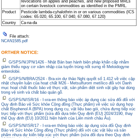
revocations on apples and peaches, and new proposed MRLs
on certain livestock commodities as identified in the PMRL.
Product
Pesticide lambda-cyhalothrin in or on various commodities (ICS
codes: 65.020, 65.100, 67.040, 67.080, 67.120)
Country
Ca-na-đa
File attach:
NCAN1585.pdf
ORTHER NOTICE:
G/SPS/N/JPN/1426 - Nhật Bản ban hành biện pháp khẩn cấp nhằm
giảm thiểu nguy cơ xâm nhập của tuyến trùng nốt sưng rễ Meloidogyne
enterolobii.
G/SPS/N/BRA/2524 - Bra-xin dự thảo Nghị quyết số 1.412 về việc cập
nhật chuyên luận của hoạt chất M26 - Metsulfurom metílico đối với Danh
mục hoạt chất thuốc bảo vệ thực vật, sản phẩm diệt sinh vật gây hại dùng
trong vệ sinh và chất bảo quản gỗ.
G/SPS/N/ISR/16 - I-xra-en thông báo việc áp dụng các sửa đổi đối với
Quy định Bảo vệ Sức khỏe Cộng đồng (Thực phẩm) về việc sử dụng hợp
chất Bisphenol A (BPA) trong dụng cụ, vật liệu bao gói, chứa đựng tiếp xúc
trực tiếp với thực phẩm (sửa đổi dựa trên Quy định (EU) 2024/3190, thay
thế Quy định (EU) 10/2011 hiện hành của Liên minh châu Âu).
G/SPS/N/ISR/17 - I-xra-en thông báo việc áp dụng sửa đổi Quy định
Bảo vệ Sức khỏe Cộng đồng (Thực phẩm) đối với các vật liệu và sản
phẩm nhựa dự kiến tiếp xúc với thực phẩm (sửa đổi dựa theo Quy định