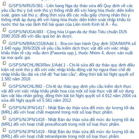
G/SPS/N/RUS/361 - Liên bang Nga dự thảo sửa đổi Quy định về các
yêu cầu thú y (vệ sinh thú y) thống nhất đối với hàng hóa thuộc diện kiểm
soát, giám sát thú y; đồng thời sửa đổi các mẫu giấy chứng nhận thú y
thống nhất áp dụng đối với hàng hóa thuộc diện kiểm soát nhập khẩu từ
nước thứ ba vào lãnh thổ hải quan của Liên minh Kinh tế Á - Âu.
G/SPS/N/UGA/493 - Cộng hòa U-gan-đa dự thảo Tiêu chuẩn DUS
2590:2026 đối với dầu quả bơ ăn được.
G/SPS/N/BRA/2318/Add.1 - Bra-xin ban hành Quy định SDA/MAPA số
1.640 ngày 30/6/2026 về yêu cầu kiểm dịch thực vật đối với việc nhập
khẩu thân rễ cây mẫu đơn (Paeonia spp.), thuộc Nhóm 4, được sản xuất
tại mọi quốc gia.
G/SPS/N/CHL/863/Rev.1/Add.1 - Chi-lê sửa đổi dự thảo quy định điều
kiện vệ sinh thú y đối với việc nhập khẩu động vật họ ngựa theo chế độ
nhập khẩu lâu dài và chế độ “hai bán cầu”, đồng thời bãi bỏ Nghị quyết số
1.582 năm 2019.
G/SPS/N/CHL/892 - Chi-lê dự thảo quy định yêu cầu kiểm dịch thực
vật đối với việc nhập khẩu phấn hoa của một số loài thực vật để sử dụng
làm vật liệu nhân giống; đồng thời bãi bỏ Nghị quyết số 4.912 năm 2004 và
sửa đổi Nghị quyết số 5.561 năm 2012.
G/SPS/N/JPN/1417 - Nhật Bản dự thảo sửa đổi mức dư lượng tối đa
(MRL) đối với hoạt chất mepronil trong một số loại thực phẩm.
G/SPS/N/JPN/1418 - Nhật Bản dự thảo sửa đổi mức dư lượng tối đa
(MRL) đối với hoạt chất prosulfocarb trong một số loại thực phẩm.
G/SPS/N/JPN/1419 - Nhật Bản dự thảo sửa đổi mức dư lượng tối đa
(MRL) đối với hoạt chất tetraniliprole trong một số loại thực phẩm.