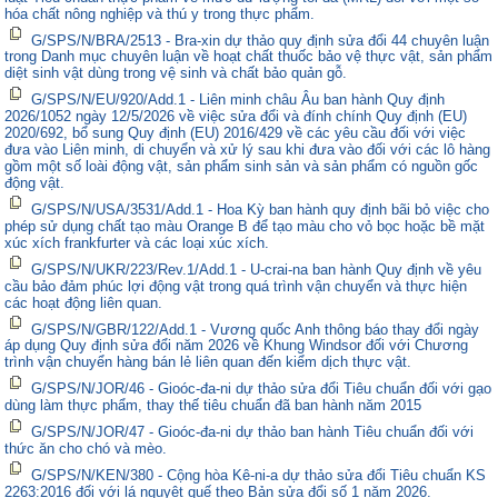
hóa chất nông nghiệp và thú y trong thực phẩm.
G/SPS/N/BRA/2513 - Bra-xin dự thảo quy định sửa đổi 44 chuyên luận
trong Danh mục chuyên luận về hoạt chất thuốc bảo vệ thực vật, sản phẩm
diệt sinh vật dùng trong vệ sinh và chất bảo quản gỗ.
G/SPS/N/EU/920/Add.1 - Liên minh châu Âu ban hành Quy định
2026/1052 ngày 12/5/2026 về việc sửa đổi và đính chính Quy định (EU)
2020/692, bổ sung Quy định (EU) 2016/429 về các yêu cầu đối với việc
đưa vào Liên minh, di chuyển và xử lý sau khi đưa vào đối với các lô hàng
gồm một số loài động vật, sản phẩm sinh sản và sản phẩm có nguồn gốc
động vật.
G/SPS/N/USA/3531/Add.1 - Hoa Kỳ ban hành quy định bãi bỏ việc cho
phép sử dụng chất tạo màu Orange B để tạo màu cho vỏ bọc hoặc bề mặt
xúc xích frankfurter và các loại xúc xích.
G/SPS/N/UKR/223/Rev.1/Add.1 - U-crai-na ban hành Quy định về yêu
cầu bảo đảm phúc lợi động vật trong quá trình vận chuyển và thực hiện
các hoạt động liên quan.
G/SPS/N/GBR/122/Add.1 - Vương quốc Anh thông báo thay đổi ngày
áp dụng Quy định sửa đổi năm 2026 về Khung Windsor đối với Chương
trình vận chuyển hàng bán lẻ liên quan đến kiểm dịch thực vật.
G/SPS/N/JOR/46 - Gioóc-đa-ni dự thảo sửa đổi Tiêu chuẩn đối với gạo
dùng làm thực phẩm, thay thế tiêu chuẩn đã ban hành năm 2015
G/SPS/N/JOR/47 - Gioóc-đa-ni dự thảo ban hành Tiêu chuẩn đối với
thức ăn cho chó và mèo.
G/SPS/N/KEN/380 - Cộng hòa Kê-ni-a dự thảo sửa đổi Tiêu chuẩn KS
2263:2016 đối với lá nguyệt quế theo Bản sửa đổi số 1 năm 2026.