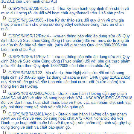
10/2011 của Liên minh châu Âu)
G/SPS/N/USA/3578/Corr.1 - Hoa Kỳ ban hành quy định đính chính về
mức dư lượng tối đa đối với hoạt chất epyrifenacil trên 1 số sản phẩm.
G/SPS/N/USA/3585 - Hoa Kỳ dự thảo sửa đổi quy định về phụ gia
thực phẩm nhằm cho phép sử dụng ethyl cellulose trong thức ăn chăn
nuôi.
G/SPS/N/ISR/12/Rev.4 - I-xra-en thông báo việc áp dụng sửa đổi Quy
định Bảo vệ Sức khỏe Cộng đồng (Thực phẩm) đối với mức dư lượng tối
đa của thuốc bảo vệ thực vật. (sửa đổi dựa theo Quy định 396/2005 của
Liên minh châu Âu)
G/SPS/N/ISR/14/Rev.1 - I-xra-en thông báo việc áp dụng sửa đổi Quy
định Bảo vệ Sức khỏe Cộng đồng (Thực phẩm) đối với phụ gia thực phẩm.
(sửa đổi dựa theo Quy định 1333/2008 của Liên minh châu Âu)
G/SPS/N/MAR/122 - Ma-rốc dự thảo Nghị định sửa đổi và bổ sung
Nghị định số 356-25 ngày 12 tháng Chaabane năm 1446 (ngày 11/02/2025)
quy định về tên gọi và đặc tính của các loại nước xốt (nước chấm) lưu
thông trên thị trường.
G/SPS/N/BRA/2480/Add.1 - Bra-xin ban hành Hướng dẫn quy phạm
ANVISA số 460 về việc bổ sung hoạt chất A74 - ASCAROSÍDEO ASCR#18
đối với Danh mục hoạt chất thuốc bảo vệ thực vật, sản phẩm diệt sinh vật
gây hại dùng trong vệ sinh và chất bảo quản gỗ.
G/SPS/N/BRA/2481/Add.1 - Bra-xin ban hành Hướng dẫn quy phạm
ANVISA số 459 về việc bổ sung hoạt chất A72 - Axit Nonanoic đối với
Danh mục hoạt chất thuốc bảo vệ thực vật, sản phẩm diệt sinh vật gây hại
dùng trong vệ sinh và chất bảo quản gỗ.