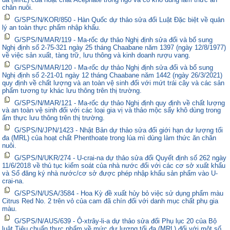
chăn nuôi.
G/SPS/N/KOR/850 - Hàn Quốc dự thảo sửa đổi Luật Đặc biệt về quản
lý an toàn thực phẩm nhập khẩu.
G/SPS/N/MAR/119 - Ma-rốc dự thảo Nghị định sửa đổi và bổ sung
Nghị định số 2-75-321 ngày 25 tháng Chaabane năm 1397 (ngày 12/8/1977)
về việc sản xuất, tàng trữ, lưu thông và kinh doanh rượu vang.
G/SPS/N/MAR/120 - Ma-rốc dự thảo Nghị định sửa đổi và bổ sung
Nghị định số 2-21-01 ngày 12 tháng Chaabane năm 1442 (ngày 26/3/2021)
quy định về chất lượng và an toàn vệ sinh đối với mứt trái cây và các sản
phẩm tương tự khác lưu thông trên thị trường.
G/SPS/N/MAR/121 - Ma-rốc dự thảo Nghị định quy định về chất lượng
và an toàn vệ sinh đối với các loại gia vị và thảo mộc sấy khô dùng trong
ẩm thực lưu thông trên thị trường.
G/SPS/N/JPN/1423 - Nhật Bản dự thảo sửa đổi giới hạn dư lượng tối
đa (MRL) của hoạt chất Phenthoate trong lúa mì dùng làm thức ăn chăn
nuôi.
G/SPS/N/UKR/274 - U-crai-na dự thảo sửa đổi Quyết định số 262 ngày
11/6/2018 về thủ tục kiểm soát của nhà nước đối với các cơ sở xuất khẩu
và Sổ đăng ký nhà nước/cơ sở được phép nhập khẩu sản phẩm vào U-
crai-na.
G/SPS/N/USA/3584 - Hoa Kỳ đề xuất hủy bỏ việc sử dụng phẩm màu
Citrus Red No. 2 trên vỏ của cam đã chín đối với danh mục chất phụ gia
màu.
G/SPS/N/AUS/639 - Ô-xtrây-li-a dự thảo sửa đổi Phụ lục 20 của Bộ
luật Tiêu chuẩn thực phẩm về mức dư lượng tối đa (MRL) đối với một số