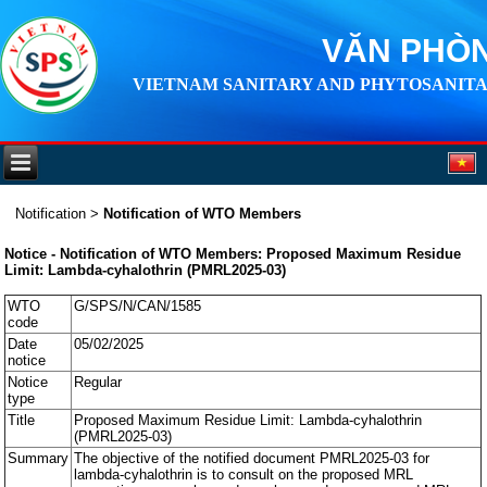
VĂN PHÒN
VIETNAM SANITARY AND PHYTOSANITA
Notification
>
Notification of WTO Members
Notice - Notification of WTO Members: Proposed Maximum Residue
Limit: Lambda-cyhalothrin (PMRL2025-03)
WTO
G/SPS/N/CAN/1585
code
Date
05/02/2025
notice
Notice
Regular
type
Title
Proposed Maximum Residue Limit: Lambda-cyhalothrin
(PMRL2025-03)
Summary
The objective of the notified document PMRL2025-03 for
lambda-cyhalothrin is to consult on the proposed MRL