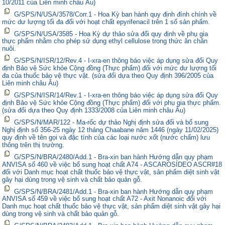
10/2011 của Liên minh châu Âu)
G/SPS/N/USA/3578/Corr.1 - Hoa Kỳ ban hành quy định đính chính về
mức dư lượng tối đa đối với hoạt chất epyrifenacil trên 1 số sản phẩm.
G/SPS/N/USA/3585 - Hoa Kỳ dự thảo sửa đổi quy định về phụ gia
thực phẩm nhằm cho phép sử dụng ethyl cellulose trong thức ăn chăn
nuôi.
G/SPS/N/ISR/12/Rev.4 - I-xra-en thông báo việc áp dụng sửa đổi Quy
định Bảo vệ Sức khỏe Cộng đồng (Thực phẩm) đối với mức dư lượng tối
đa của thuốc bảo vệ thực vật. (sửa đổi dựa theo Quy định 396/2005 của
Liên minh châu Âu)
G/SPS/N/ISR/14/Rev.1 - I-xra-en thông báo việc áp dụng sửa đổi Quy
định Bảo vệ Sức khỏe Cộng đồng (Thực phẩm) đối với phụ gia thực phẩm.
(sửa đổi dựa theo Quy định 1333/2008 của Liên minh châu Âu)
G/SPS/N/MAR/122 - Ma-rốc dự thảo Nghị định sửa đổi và bổ sung
Nghị định số 356-25 ngày 12 tháng Chaabane năm 1446 (ngày 11/02/2025)
quy định về tên gọi và đặc tính của các loại nước xốt (nước chấm) lưu
thông trên thị trường.
G/SPS/N/BRA/2480/Add.1 - Bra-xin ban hành Hướng dẫn quy phạm
ANVISA số 460 về việc bổ sung hoạt chất A74 - ASCAROSÍDEO ASCR#18
đối với Danh mục hoạt chất thuốc bảo vệ thực vật, sản phẩm diệt sinh vật
gây hại dùng trong vệ sinh và chất bảo quản gỗ.
G/SPS/N/BRA/2481/Add.1 - Bra-xin ban hành Hướng dẫn quy phạm
ANVISA số 459 về việc bổ sung hoạt chất A72 - Axit Nonanoic đối với
Danh mục hoạt chất thuốc bảo vệ thực vật, sản phẩm diệt sinh vật gây hại
dùng trong vệ sinh và chất bảo quản gỗ.