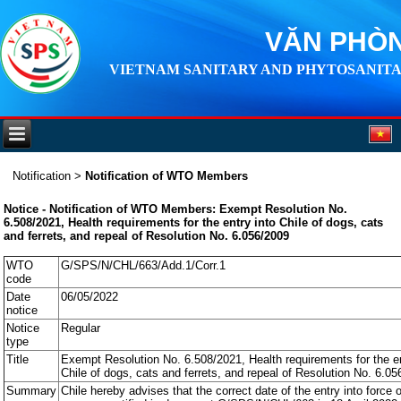
VĂN PHÒN
VIETNAM SANITARY AND PHYTOSANITA
Notification
>
Notification of WTO Members
Notice - Notification of WTO Members: Exempt Resolution No.
6.508/2021, Health requirements for the entry into Chile of dogs, cats
and ferrets, and repeal of Resolution No. 6.056/2009
WTO
G/SPS/N/CHL/663/Add.1/Corr.1
code
Date
06/05/2022
notice
Notice
Regular
type
Title
Exempt Resolution No. 6.508/2021, Health requirements for the en
Chile of dogs, cats and ferrets, and repeal of Resolution No. 6.0
Summary
Chile hereby advises that the correct date of the entry into force o