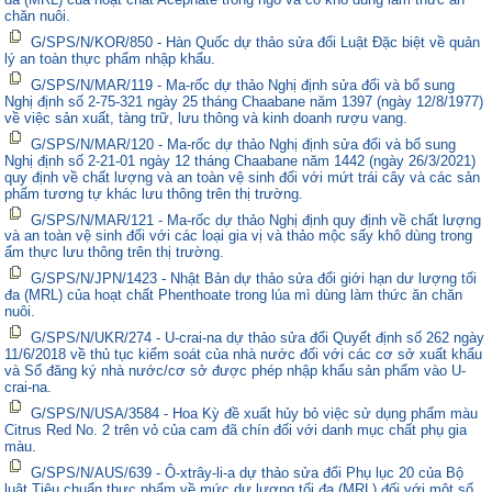
chăn nuôi.
G/SPS/N/KOR/850 - Hàn Quốc dự thảo sửa đổi Luật Đặc biệt về quản
lý an toàn thực phẩm nhập khẩu.
G/SPS/N/MAR/119 - Ma-rốc dự thảo Nghị định sửa đổi và bổ sung
Nghị định số 2-75-321 ngày 25 tháng Chaabane năm 1397 (ngày 12/8/1977)
về việc sản xuất, tàng trữ, lưu thông và kinh doanh rượu vang.
G/SPS/N/MAR/120 - Ma-rốc dự thảo Nghị định sửa đổi và bổ sung
Nghị định số 2-21-01 ngày 12 tháng Chaabane năm 1442 (ngày 26/3/2021)
quy định về chất lượng và an toàn vệ sinh đối với mứt trái cây và các sản
phẩm tương tự khác lưu thông trên thị trường.
G/SPS/N/MAR/121 - Ma-rốc dự thảo Nghị định quy định về chất lượng
và an toàn vệ sinh đối với các loại gia vị và thảo mộc sấy khô dùng trong
ẩm thực lưu thông trên thị trường.
G/SPS/N/JPN/1423 - Nhật Bản dự thảo sửa đổi giới hạn dư lượng tối
đa (MRL) của hoạt chất Phenthoate trong lúa mì dùng làm thức ăn chăn
nuôi.
G/SPS/N/UKR/274 - U-crai-na dự thảo sửa đổi Quyết định số 262 ngày
11/6/2018 về thủ tục kiểm soát của nhà nước đối với các cơ sở xuất khẩu
và Sổ đăng ký nhà nước/cơ sở được phép nhập khẩu sản phẩm vào U-
crai-na.
G/SPS/N/USA/3584 - Hoa Kỳ đề xuất hủy bỏ việc sử dụng phẩm màu
Citrus Red No. 2 trên vỏ của cam đã chín đối với danh mục chất phụ gia
màu.
G/SPS/N/AUS/639 - Ô-xtrây-li-a dự thảo sửa đổi Phụ lục 20 của Bộ
luật Tiêu chuẩn thực phẩm về mức dư lượng tối đa (MRL) đối với một số