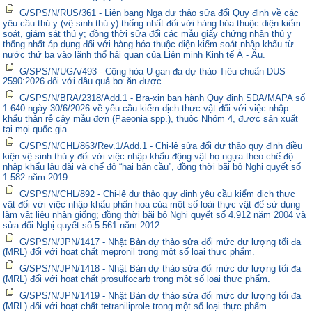
G/SPS/N/RUS/361 - Liên bang Nga dự thảo sửa đổi Quy định về các
yêu cầu thú y (vệ sinh thú y) thống nhất đối với hàng hóa thuộc diện kiểm
soát, giám sát thú y; đồng thời sửa đổi các mẫu giấy chứng nhận thú y
thống nhất áp dụng đối với hàng hóa thuộc diện kiểm soát nhập khẩu từ
nước thứ ba vào lãnh thổ hải quan của Liên minh Kinh tế Á - Âu.
G/SPS/N/UGA/493 - Cộng hòa U-gan-đa dự thảo Tiêu chuẩn DUS
2590:2026 đối với dầu quả bơ ăn được.
G/SPS/N/BRA/2318/Add.1 - Bra-xin ban hành Quy định SDA/MAPA số
1.640 ngày 30/6/2026 về yêu cầu kiểm dịch thực vật đối với việc nhập
khẩu thân rễ cây mẫu đơn (Paeonia spp.), thuộc Nhóm 4, được sản xuất
tại mọi quốc gia.
G/SPS/N/CHL/863/Rev.1/Add.1 - Chi-lê sửa đổi dự thảo quy định điều
kiện vệ sinh thú y đối với việc nhập khẩu động vật họ ngựa theo chế độ
nhập khẩu lâu dài và chế độ “hai bán cầu”, đồng thời bãi bỏ Nghị quyết số
1.582 năm 2019.
G/SPS/N/CHL/892 - Chi-lê dự thảo quy định yêu cầu kiểm dịch thực
vật đối với việc nhập khẩu phấn hoa của một số loài thực vật để sử dụng
làm vật liệu nhân giống; đồng thời bãi bỏ Nghị quyết số 4.912 năm 2004 và
sửa đổi Nghị quyết số 5.561 năm 2012.
G/SPS/N/JPN/1417 - Nhật Bản dự thảo sửa đổi mức dư lượng tối đa
(MRL) đối với hoạt chất mepronil trong một số loại thực phẩm.
G/SPS/N/JPN/1418 - Nhật Bản dự thảo sửa đổi mức dư lượng tối đa
(MRL) đối với hoạt chất prosulfocarb trong một số loại thực phẩm.
G/SPS/N/JPN/1419 - Nhật Bản dự thảo sửa đổi mức dư lượng tối đa
(MRL) đối với hoạt chất tetraniliprole trong một số loại thực phẩm.