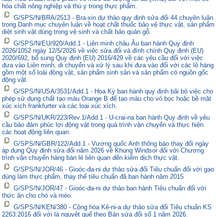
hóa chất nông nghiệp và thú y trong thực phẩm.
G/SPS/N/BRA/2513 - Bra-xin dự thảo quy định sửa đổi 44 chuyên luận
trong Danh mục chuyên luận về hoạt chất thuốc bảo vệ thực vật, sản phẩm
diệt sinh vật dùng trong vệ sinh và chất bảo quản gỗ.
G/SPS/N/EU/920/Add.1 - Liên minh châu Âu ban hành Quy định
2026/1052 ngày 12/5/2026 về việc sửa đổi và đính chính Quy định (EU)
2020/692, bổ sung Quy định (EU) 2016/429 về các yêu cầu đối với việc
đưa vào Liên minh, di chuyển và xử lý sau khi đưa vào đối với các lô hàng
gồm một số loài động vật, sản phẩm sinh sản và sản phẩm có nguồn gốc
động vật.
G/SPS/N/USA/3531/Add.1 - Hoa Kỳ ban hành quy định bãi bỏ việc cho
phép sử dụng chất tạo màu Orange B để tạo màu cho vỏ bọc hoặc bề mặt
xúc xích frankfurter và các loại xúc xích.
G/SPS/N/UKR/223/Rev.1/Add.1 - U-crai-na ban hành Quy định về yêu
cầu bảo đảm phúc lợi động vật trong quá trình vận chuyển và thực hiện
các hoạt động liên quan.
G/SPS/N/GBR/122/Add.1 - Vương quốc Anh thông báo thay đổi ngày
áp dụng Quy định sửa đổi năm 2026 về Khung Windsor đối với Chương
trình vận chuyển hàng bán lẻ liên quan đến kiểm dịch thực vật.
G/SPS/N/JOR/46 - Gioóc-đa-ni dự thảo sửa đổi Tiêu chuẩn đối với gạo
dùng làm thực phẩm, thay thế tiêu chuẩn đã ban hành năm 2015
G/SPS/N/JOR/47 - Gioóc-đa-ni dự thảo ban hành Tiêu chuẩn đối với
thức ăn cho chó và mèo.
G/SPS/N/KEN/380 - Cộng hòa Kê-ni-a dự thảo sửa đổi Tiêu chuẩn KS
2263:2016 đối với lá nguyệt quế theo Bản sửa đổi số 1 năm 2026.