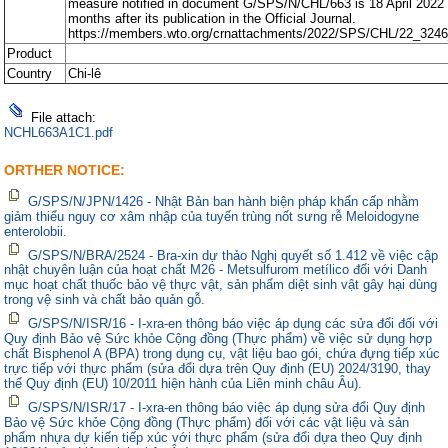
measure notified in document G/SPS/N/CHL/663 is 18 April 2022 -
months after its publication in the Official Journal.
https://members.wto.org/crnattachments/2022/SPS/CHL/22_3246
Product
Country
Chi-lê
File attach:
NCHL663A1C1.pdf
ORTHER NOTICE:
G/SPS/N/JPN/1426 - Nhật Bản ban hành biện pháp khẩn cấp nhằm
giảm thiểu nguy cơ xâm nhập của tuyến trùng nốt sưng rễ Meloidogyne
enterolobii.
G/SPS/N/BRA/2524 - Bra-xin dự thảo Nghị quyết số 1.412 về việc cập
nhật chuyên luận của hoạt chất M26 - Metsulfurom metílico đối với Danh
mục hoạt chất thuốc bảo vệ thực vật, sản phẩm diệt sinh vật gây hại dùng
trong vệ sinh và chất bảo quản gỗ.
G/SPS/N/ISR/16 - I-xra-en thông báo việc áp dụng các sửa đổi đối với
Quy định Bảo vệ Sức khỏe Cộng đồng (Thực phẩm) về việc sử dụng hợp
chất Bisphenol A (BPA) trong dụng cụ, vật liệu bao gói, chứa đựng tiếp xúc
trực tiếp với thực phẩm (sửa đổi dựa trên Quy định (EU) 2024/3190, thay
thế Quy định (EU) 10/2011 hiện hành của Liên minh châu Âu).
G/SPS/N/ISR/17 - I-xra-en thông báo việc áp dụng sửa đổi Quy định
Bảo vệ Sức khỏe Cộng đồng (Thực phẩm) đối với các vật liệu và sản
phẩm nhựa dự kiến tiếp xúc với thực phẩm (sửa đổi dựa theo Quy định