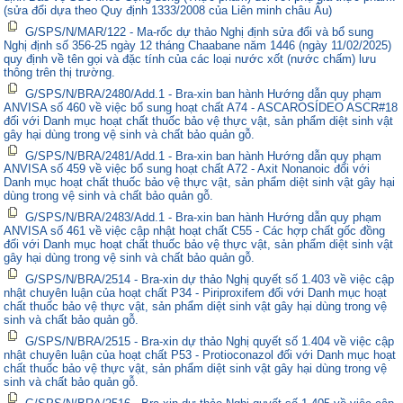
(sửa đổi dựa theo Quy định 1333/2008 của Liên minh châu Âu)
G/SPS/N/MAR/122 - Ma-rốc dự thảo Nghị định sửa đổi và bổ sung
Nghị định số 356-25 ngày 12 tháng Chaabane năm 1446 (ngày 11/02/2025)
quy định về tên gọi và đặc tính của các loại nước xốt (nước chấm) lưu
thông trên thị trường.
G/SPS/N/BRA/2480/Add.1 - Bra-xin ban hành Hướng dẫn quy phạm
ANVISA số 460 về việc bổ sung hoạt chất A74 - ASCAROSÍDEO ASCR#18
đối với Danh mục hoạt chất thuốc bảo vệ thực vật, sản phẩm diệt sinh vật
gây hại dùng trong vệ sinh và chất bảo quản gỗ.
G/SPS/N/BRA/2481/Add.1 - Bra-xin ban hành Hướng dẫn quy phạm
ANVISA số 459 về việc bổ sung hoạt chất A72 - Axit Nonanoic đối với
Danh mục hoạt chất thuốc bảo vệ thực vật, sản phẩm diệt sinh vật gây hại
dùng trong vệ sinh và chất bảo quản gỗ.
G/SPS/N/BRA/2483/Add.1 - Bra-xin ban hành Hướng dẫn quy phạm
ANVISA số 461 về việc cập nhật hoạt chất C55 - Các hợp chất gốc đồng
đối với Danh mục hoạt chất thuốc bảo vệ thực vật, sản phẩm diệt sinh vật
gây hại dùng trong vệ sinh và chất bảo quản gỗ.
G/SPS/N/BRA/2514 - Bra-xin dự thảo Nghị quyết số 1.403 về việc cập
nhật chuyên luận của hoạt chất P34 - Piriproxifem đối với Danh mục hoạt
chất thuốc bảo vệ thực vật, sản phẩm diệt sinh vật gây hại dùng trong vệ
sinh và chất bảo quản gỗ.
G/SPS/N/BRA/2515 - Bra-xin dự thảo Nghị quyết số 1.404 về việc cập
nhật chuyên luận của hoạt chất P53 - Protioconazol đối với Danh mục hoạt
chất thuốc bảo vệ thực vật, sản phẩm diệt sinh vật gây hại dùng trong vệ
sinh và chất bảo quản gỗ.
G/SPS/N/BRA/2516 - Bra-xin dự thảo Nghị quyết số 1.405 về việc cập