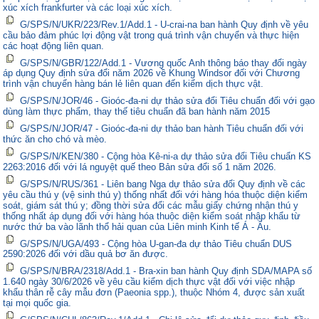
xúc xích frankfurter và các loại xúc xích.
G/SPS/N/UKR/223/Rev.1/Add.1 - U-crai-na ban hành Quy định về yêu
cầu bảo đảm phúc lợi động vật trong quá trình vận chuyển và thực hiện
các hoạt động liên quan.
G/SPS/N/GBR/122/Add.1 - Vương quốc Anh thông báo thay đổi ngày
áp dụng Quy định sửa đổi năm 2026 về Khung Windsor đối với Chương
trình vận chuyển hàng bán lẻ liên quan đến kiểm dịch thực vật.
G/SPS/N/JOR/46 - Gioóc-đa-ni dự thảo sửa đổi Tiêu chuẩn đối với gạo
dùng làm thực phẩm, thay thế tiêu chuẩn đã ban hành năm 2015
G/SPS/N/JOR/47 - Gioóc-đa-ni dự thảo ban hành Tiêu chuẩn đối với
thức ăn cho chó và mèo.
G/SPS/N/KEN/380 - Cộng hòa Kê-ni-a dự thảo sửa đổi Tiêu chuẩn KS
2263:2016 đối với lá nguyệt quế theo Bản sửa đổi số 1 năm 2026.
G/SPS/N/RUS/361 - Liên bang Nga dự thảo sửa đổi Quy định về các
yêu cầu thú y (vệ sinh thú y) thống nhất đối với hàng hóa thuộc diện kiểm
soát, giám sát thú y; đồng thời sửa đổi các mẫu giấy chứng nhận thú y
thống nhất áp dụng đối với hàng hóa thuộc diện kiểm soát nhập khẩu từ
nước thứ ba vào lãnh thổ hải quan của Liên minh Kinh tế Á - Âu.
G/SPS/N/UGA/493 - Cộng hòa U-gan-đa dự thảo Tiêu chuẩn DUS
2590:2026 đối với dầu quả bơ ăn được.
G/SPS/N/BRA/2318/Add.1 - Bra-xin ban hành Quy định SDA/MAPA số
1.640 ngày 30/6/2026 về yêu cầu kiểm dịch thực vật đối với việc nhập
khẩu thân rễ cây mẫu đơn (Paeonia spp.), thuộc Nhóm 4, được sản xuất
tại mọi quốc gia.