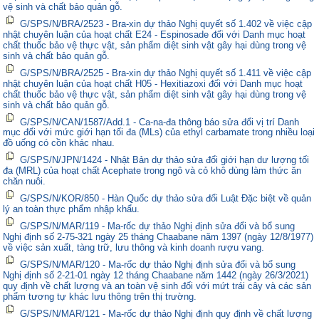
vệ sinh và chất bảo quản gỗ.
G/SPS/N/BRA/2523 - Bra-xin dự thảo Nghị quyết số 1.402 về việc cập
nhật chuyên luận của hoạt chất E24 - Espinosade đối với Danh mục hoạt
chất thuốc bảo vệ thực vật, sản phẩm diệt sinh vật gây hại dùng trong vệ
sinh và chất bảo quản gỗ.
G/SPS/N/BRA/2525 - Bra-xin dự thảo Nghị quyết số 1.411 về việc cập
nhật chuyên luận của hoạt chất H05 - Hexitiazoxi đối với Danh mục hoạt
chất thuốc bảo vệ thực vật, sản phẩm diệt sinh vật gây hại dùng trong vệ
sinh và chất bảo quản gỗ.
G/SPS/N/CAN/1587/Add.1 - Ca-na-đa thông báo sửa đổi vị trí Danh
mục đối với mức giới hạn tối đa (MLs) của ethyl carbamate trong nhiều loại
đồ uống có cồn khác nhau.
G/SPS/N/JPN/1424 - Nhật Bản dự thảo sửa đổi giới hạn dư lượng tối
đa (MRL) của hoạt chất Acephate trong ngô và cỏ khô dùng làm thức ăn
chăn nuôi.
G/SPS/N/KOR/850 - Hàn Quốc dự thảo sửa đổi Luật Đặc biệt về quản
lý an toàn thực phẩm nhập khẩu.
G/SPS/N/MAR/119 - Ma-rốc dự thảo Nghị định sửa đổi và bổ sung
Nghị định số 2-75-321 ngày 25 tháng Chaabane năm 1397 (ngày 12/8/1977)
về việc sản xuất, tàng trữ, lưu thông và kinh doanh rượu vang.
G/SPS/N/MAR/120 - Ma-rốc dự thảo Nghị định sửa đổi và bổ sung
Nghị định số 2-21-01 ngày 12 tháng Chaabane năm 1442 (ngày 26/3/2021)
quy định về chất lượng và an toàn vệ sinh đối với mứt trái cây và các sản
phẩm tương tự khác lưu thông trên thị trường.
G/SPS/N/MAR/121 - Ma-rốc dự thảo Nghị định quy định về chất lượng