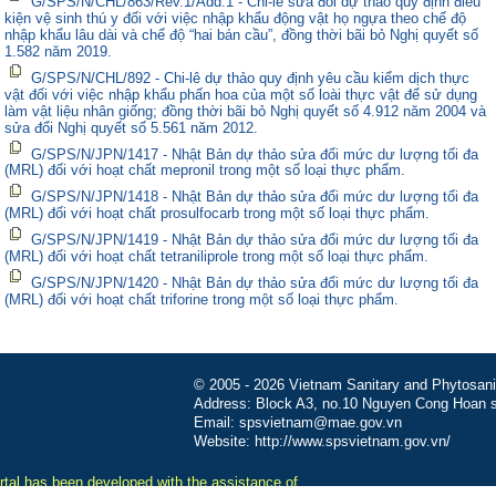
G/SPS/N/CHL/863/Rev.1/Add.1 - Chi-lê sửa đổi dự thảo quy định điều
kiện vệ sinh thú y đối với việc nhập khẩu động vật họ ngựa theo chế độ
nhập khẩu lâu dài và chế độ “hai bán cầu”, đồng thời bãi bỏ Nghị quyết số
1.582 năm 2019.
G/SPS/N/CHL/892 - Chi-lê dự thảo quy định yêu cầu kiểm dịch thực
vật đối với việc nhập khẩu phấn hoa của một số loài thực vật để sử dụng
làm vật liệu nhân giống; đồng thời bãi bỏ Nghị quyết số 4.912 năm 2004 và
sửa đổi Nghị quyết số 5.561 năm 2012.
G/SPS/N/JPN/1417 - Nhật Bản dự thảo sửa đổi mức dư lượng tối đa
(MRL) đối với hoạt chất mepronil trong một số loại thực phẩm.
G/SPS/N/JPN/1418 - Nhật Bản dự thảo sửa đổi mức dư lượng tối đa
(MRL) đối với hoạt chất prosulfocarb trong một số loại thực phẩm.
G/SPS/N/JPN/1419 - Nhật Bản dự thảo sửa đổi mức dư lượng tối đa
(MRL) đối với hoạt chất tetraniliprole trong một số loại thực phẩm.
G/SPS/N/JPN/1420 - Nhật Bản dự thảo sửa đổi mức dư lượng tối đa
(MRL) đối với hoạt chất triforine trong một số loại thực phẩm.
© 2005 - 2026 Vietnam Sanitary and Phytosanita
Address: Block A3, no.10 Nguyen Cong Hoan st
Email: spsvietnam@mae.gov.vn
Website: http://www.spsvietnam.gov.vn/
tal has been developed with the assistance of