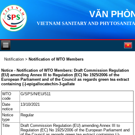
VĂN PHÒN
VIETNAM SANITARY AND PHYTOSANITA
Notification
>
Notification of WTO Members
Notice - Notification of WTO Members: Draft Commission Regulation
(EU) amending Annex III to Regulation (EC) No 1925/2006 of the
European Parliament and of the Council as regards green tea extract
containing (-)-epigallocatechin-3-gallate
WTO
G/SPS/N/EU/511
code
Date
13/10/2021
notice
Notice
Regular
type
Title
Draft Commission Regulation (EU) amending Annex III to
Regulation (EC) No 1925/2006 of the European Parliament and
of the Council as regards green tea extract containing (-)-