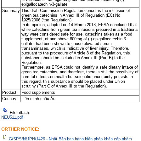
epigallocatechin-3-gallate
Summary
This draft Commission Regulation concerns the inclusion of
green tea catechins in Annex III of Regulation (EC) No
1925/2006 ('the Regulation').
In its opinion, adopted on 14 March 2018, EFSA concluded that
while catechins from green tea infusions prepared in a traditional
way were considered safe for use, catechins taken as a food
supplement, at and above 800mg of (-)-epigallocatechin-3-
gallate, had been shown to cause elevated serum
transaminases, which is indicative of liver injury. Therefore,
pursuant to the procedure of Article 8 of the Regulation, this
substance should be included in Annex III (Part B) to the
Regulation.
Furthermore, as EFSA could not identify a safe dietary intake of
green tea catechins, and therefore, there is still the possibility of
harmful effects on health but scientific uncertainty persists in
this regard, this substance should be placed under Union
scrutiny (Part C of Annex III to the Regulation).
Product
Food supplements
Country
Liên minh châu Âu
File attach:
NEU511.pdf
ORTHER NOTICE:
G/SPS/N/JPN/1426 - Nhật Bản ban hành biện pháp khẩn cấp nhằm