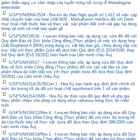
giảm thiểu nguy cơ xâm nhập của tuyến trùng nốt sưng rễ Meloidogyne
enterolobii.
G/SPS/N/BRA/2524 - Bra-xin dự thảo Nghị quyết số 1.412 về việc cập
nhật chuyên luận của hoạt chất M26 - Metsulfurom metílico đối với Danh
mục hoạt chất thuốc bảo vệ thực vật, sản phẩm diệt sinh vật gây hại dùng
trong vệ sinh và chất bảo quản gỗ.
G/SPS/N/ISR/16 - I-xra-en thông báo việc áp dụng các sửa đổi đối với
Quy định Bảo vệ Sức khỏe Cộng đồng (Thực phẩm) về việc sử dụng hợp
chất Bisphenol A (BPA) trong dụng cụ, vật liệu bao gói, chứa đựng tiếp xúc
trực tiếp với thực phẩm (sửa đổi dựa trên Quy định (EU) 2024/3190, thay
thế Quy định (EU) 10/2011 hiện hành của Liên minh châu Âu).
G/SPS/N/ISR/17 - I-xra-en thông báo việc áp dụng sửa đổi Quy định
Bảo vệ Sức khỏe Cộng đồng (Thực phẩm) đối với các vật liệu và sản
phẩm nhựa dự kiến tiếp xúc với thực phẩm (sửa đổi dựa theo Quy định
10/2011 của Liên minh châu Âu)
G/SPS/N/USA/3578/Corr.1 - Hoa Kỳ ban hành quy định đính chính về
mức dư lượng tối đa đối với hoạt chất epyrifenacil trên 1 số sản phẩm.
G/SPS/N/USA/3585 - Hoa Kỳ dự thảo sửa đổi quy định về phụ gia
thực phẩm nhằm cho phép sử dụng ethyl cellulose trong thức ăn chăn
nuôi.
G/SPS/N/ISR/12/Rev.4 - I-xra-en thông báo việc áp dụng sửa đổi Quy
định Bảo vệ Sức khỏe Cộng đồng (Thực phẩm) đối với mức dư lượng tối
đa của thuốc bảo vệ thực vật. (sửa đổi dựa theo Quy định 396/2005 của
Liên minh châu Âu)
G/SPS/N/ISR/14/Rev.1 - I-xra-en thông báo việc áp dụng sửa đổi Quy
định Bảo vệ Sức khỏe Cộng đồng (Thực phẩm) đối với phụ gia thực phẩm.