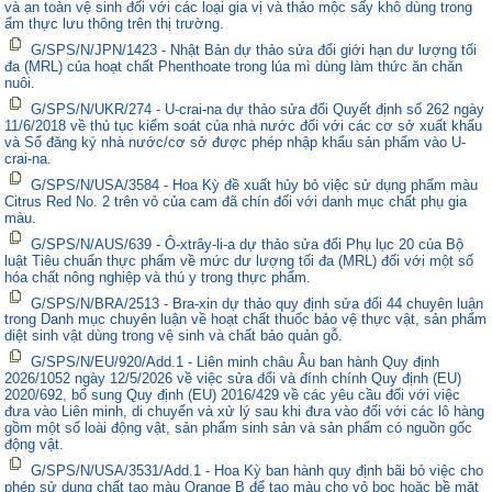
và an toàn vệ sinh đối với các loại gia vị và thảo mộc sấy khô dùng trong
ẩm thực lưu thông trên thị trường.
G/SPS/N/JPN/1423 - Nhật Bản dự thảo sửa đổi giới hạn dư lượng tối
đa (MRL) của hoạt chất Phenthoate trong lúa mì dùng làm thức ăn chăn
nuôi.
G/SPS/N/UKR/274 - U-crai-na dự thảo sửa đổi Quyết định số 262 ngày
11/6/2018 về thủ tục kiểm soát của nhà nước đối với các cơ sở xuất khẩu
và Sổ đăng ký nhà nước/cơ sở được phép nhập khẩu sản phẩm vào U-
crai-na.
G/SPS/N/USA/3584 - Hoa Kỳ đề xuất hủy bỏ việc sử dụng phẩm màu
Citrus Red No. 2 trên vỏ của cam đã chín đối với danh mục chất phụ gia
màu.
G/SPS/N/AUS/639 - Ô-xtrây-li-a dự thảo sửa đổi Phụ lục 20 của Bộ
luật Tiêu chuẩn thực phẩm về mức dư lượng tối đa (MRL) đối với một số
hóa chất nông nghiệp và thú y trong thực phẩm.
G/SPS/N/BRA/2513 - Bra-xin dự thảo quy định sửa đổi 44 chuyên luận
trong Danh mục chuyên luận về hoạt chất thuốc bảo vệ thực vật, sản phẩm
diệt sinh vật dùng trong vệ sinh và chất bảo quản gỗ.
G/SPS/N/EU/920/Add.1 - Liên minh châu Âu ban hành Quy định
2026/1052 ngày 12/5/2026 về việc sửa đổi và đính chính Quy định (EU)
2020/692, bổ sung Quy định (EU) 2016/429 về các yêu cầu đối với việc
đưa vào Liên minh, di chuyển và xử lý sau khi đưa vào đối với các lô hàng
gồm một số loài động vật, sản phẩm sinh sản và sản phẩm có nguồn gốc
động vật.
G/SPS/N/USA/3531/Add.1 - Hoa Kỳ ban hành quy định bãi bỏ việc cho
phép sử dụng chất tạo màu Orange B để tạo màu cho vỏ bọc hoặc bề mặt