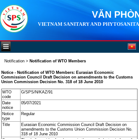
VĂN PHÒN
VIETNAM SANITARY AND PHYTOSANITA
Notification
>
Notification of WTO Members
Notice - Notification of WTO Members: Eurasian Economic
Commission Council Draft Decision on amendments to the Customs
Union Commission Decision No. 318 of 18 June 2010
WTO
G/SPS/N/KAZ/91
code
Date
05/07/2021
notice
Notice
Regular
type
Title
Eurasian Economic Commission Council Draft Decision on
amendments to the Customs Union Commission Decision No.
318 of 18 June 2010