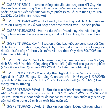
G/SPS/N/ISR/17 - I-xra-en thông báo việc áp dụng sửa đổi Quy định
Bảo vệ Sức khỏe Cộng đồng (Thực phẩm) đối với các vật liệu và sản
phẩm nhựa dự kiến tiếp xúc với thực phẩm (sửa đổi dựa theo Quy định
10/2011 của Liên minh châu Âu)
G/SPS/N/USA/3578/Corr.1 - Hoa Kỳ ban hành quy định đính chính về
mức dư lượng tối đa đối với hoạt chất epyrifenacil trên 1 số sản phẩm.
G/SPS/N/USA/3585 - Hoa Kỳ dự thảo sửa đổi quy định về phụ gia
thực phẩm nhằm cho phép sử dụng ethyl cellulose trong thức ăn chăn
nuôi.
G/SPS/N/ISR/12/Rev.4 - I-xra-en thông báo việc áp dụng sửa đổi Quy
định Bảo vệ Sức khỏe Cộng đồng (Thực phẩm) đối với mức dư lượng tối
đa của thuốc bảo vệ thực vật. (sửa đổi dựa theo Quy định 396/2005 của
Liên minh châu Âu)
G/SPS/N/ISR/14/Rev.1 - I-xra-en thông báo việc áp dụng sửa đổi Quy
định Bảo vệ Sức khỏe Cộng đồng (Thực phẩm) đối với phụ gia thực phẩm.
(sửa đổi dựa theo Quy định 1333/2008 của Liên minh châu Âu)
G/SPS/N/MAR/122 - Ma-rốc dự thảo Nghị định sửa đổi và bổ sung
Nghị định số 356-25 ngày 12 tháng Chaabane năm 1446 (ngày 11/02/2025)
quy định về tên gọi và đặc tính của các loại nước xốt (nước chấm) lưu
thông trên thị trường.
G/SPS/N/BRA/2480/Add.1 - Bra-xin ban hành Hướng dẫn quy phạm
ANVISA số 460 về việc bổ sung hoạt chất A74 - ASCAROSÍDEO ASCR#18
đối với Danh mục hoạt chất thuốc bảo vệ thực vật, sản phẩm diệt sinh vật
gây hại dùng trong vệ sinh và chất bảo quản gỗ.
G/SPS/N/BRA/2481/Add.1 - Bra-xin ban hành Hướng dẫn quy phạm