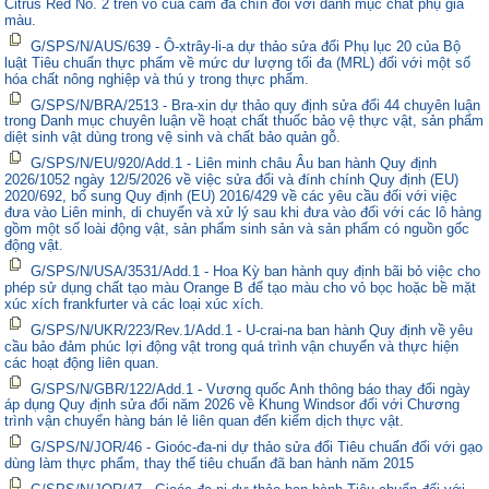
Citrus Red No. 2 trên vỏ của cam đã chín đối với danh mục chất phụ gia
màu.
G/SPS/N/AUS/639 - Ô-xtrây-li-a dự thảo sửa đổi Phụ lục 20 của Bộ
luật Tiêu chuẩn thực phẩm về mức dư lượng tối đa (MRL) đối với một số
hóa chất nông nghiệp và thú y trong thực phẩm.
G/SPS/N/BRA/2513 - Bra-xin dự thảo quy định sửa đổi 44 chuyên luận
trong Danh mục chuyên luận về hoạt chất thuốc bảo vệ thực vật, sản phẩm
diệt sinh vật dùng trong vệ sinh và chất bảo quản gỗ.
G/SPS/N/EU/920/Add.1 - Liên minh châu Âu ban hành Quy định
2026/1052 ngày 12/5/2026 về việc sửa đổi và đính chính Quy định (EU)
2020/692, bổ sung Quy định (EU) 2016/429 về các yêu cầu đối với việc
đưa vào Liên minh, di chuyển và xử lý sau khi đưa vào đối với các lô hàng
gồm một số loài động vật, sản phẩm sinh sản và sản phẩm có nguồn gốc
động vật.
G/SPS/N/USA/3531/Add.1 - Hoa Kỳ ban hành quy định bãi bỏ việc cho
phép sử dụng chất tạo màu Orange B để tạo màu cho vỏ bọc hoặc bề mặt
xúc xích frankfurter và các loại xúc xích.
G/SPS/N/UKR/223/Rev.1/Add.1 - U-crai-na ban hành Quy định về yêu
cầu bảo đảm phúc lợi động vật trong quá trình vận chuyển và thực hiện
các hoạt động liên quan.
G/SPS/N/GBR/122/Add.1 - Vương quốc Anh thông báo thay đổi ngày
áp dụng Quy định sửa đổi năm 2026 về Khung Windsor đối với Chương
trình vận chuyển hàng bán lẻ liên quan đến kiểm dịch thực vật.
G/SPS/N/JOR/46 - Gioóc-đa-ni dự thảo sửa đổi Tiêu chuẩn đối với gạo
dùng làm thực phẩm, thay thế tiêu chuẩn đã ban hành năm 2015