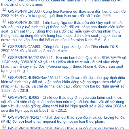
G/SPS/N/JOR/47 - Gioóc-đa-ni dự thảo ban hành Tiêu chuẩn đối với
thức ăn cho chó và mèo.
G/SPS/N/KEN/380 - Cộng hòa Kê-ni-a dự thảo sửa đổi Tiêu chuẩn KS
2263:2016 đối với lá nguyệt quế theo Bản sửa đổi số 1 năm 2026.
G/SPS/N/RUS/361 - Liên bang Nga dự thảo sửa đổi Quy định về các
yêu cầu thú y (vệ sinh thú y) thống nhất đối với hàng hóa thuộc diện kiểm
soát, giám sát thú y; đồng thời sửa đổi các mẫu giấy chứng nhận thú y
thống nhất áp dụng đối với hàng hóa thuộc diện kiểm soát nhập khẩu từ
nước thứ ba vào lãnh thổ hải quan của Liên minh Kinh tế Á - Âu.
G/SPS/N/UGA/493 - Cộng hòa U-gan-đa dự thảo Tiêu chuẩn DUS
2590:2026 đối với dầu quả bơ ăn được.
G/SPS/N/BRA/2318/Add.1 - Bra-xin ban hành Quy định SDA/MAPA số
1.640 ngày 30/6/2026 về yêu cầu kiểm dịch thực vật đối với việc nhập
khẩu thân rễ cây mẫu đơn (Paeonia spp.), thuộc Nhóm 4, được sản xuất
tại mọi quốc gia.
G/SPS/N/CHL/863/Rev.1/Add.1 - Chi-lê sửa đổi dự thảo quy định điều
kiện vệ sinh thú y đối với việc nhập khẩu động vật họ ngựa theo chế độ
nhập khẩu lâu dài và chế độ “hai bán cầu”, đồng thời bãi bỏ Nghị quyết số
1.582 năm 2019.
G/SPS/N/CHL/892 - Chi-lê dự thảo quy định yêu cầu kiểm dịch thực
vật đối với việc nhập khẩu phấn hoa của một số loài thực vật để sử dụng
làm vật liệu nhân giống; đồng thời bãi bỏ Nghị quyết số 4.912 năm 2004 và
sửa đổi Nghị quyết số 5.561 năm 2012.
G/SPS/N/JPN/1417 - Nhật Bản dự thảo sửa đổi mức dư lượng tối đa
(MRL) đối với hoạt chất mepronil trong một số loại thực phẩm.
G/SPS/N/JPN/1418 - Nhật Bản dự thảo sửa đổi mức dư lượng tối đa