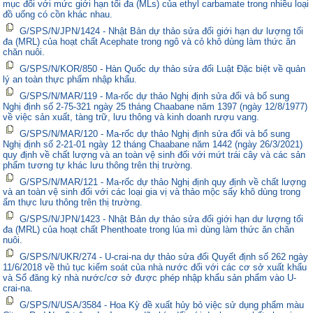
mục đối với mức giới hạn tối đa (MLs) của ethyl carbamate trong nhiều loại
đồ uống có cồn khác nhau.
G/SPS/N/JPN/1424 - Nhật Bản dự thảo sửa đổi giới hạn dư lượng tối
đa (MRL) của hoạt chất Acephate trong ngô và cỏ khô dùng làm thức ăn
chăn nuôi.
G/SPS/N/KOR/850 - Hàn Quốc dự thảo sửa đổi Luật Đặc biệt về quản
lý an toàn thực phẩm nhập khẩu.
G/SPS/N/MAR/119 - Ma-rốc dự thảo Nghị định sửa đổi và bổ sung
Nghị định số 2-75-321 ngày 25 tháng Chaabane năm 1397 (ngày 12/8/1977)
về việc sản xuất, tàng trữ, lưu thông và kinh doanh rượu vang.
G/SPS/N/MAR/120 - Ma-rốc dự thảo Nghị định sửa đổi và bổ sung
Nghị định số 2-21-01 ngày 12 tháng Chaabane năm 1442 (ngày 26/3/2021)
quy định về chất lượng và an toàn vệ sinh đối với mứt trái cây và các sản
phẩm tương tự khác lưu thông trên thị trường.
G/SPS/N/MAR/121 - Ma-rốc dự thảo Nghị định quy định về chất lượng
và an toàn vệ sinh đối với các loại gia vị và thảo mộc sấy khô dùng trong
ẩm thực lưu thông trên thị trường.
G/SPS/N/JPN/1423 - Nhật Bản dự thảo sửa đổi giới hạn dư lượng tối
đa (MRL) của hoạt chất Phenthoate trong lúa mì dùng làm thức ăn chăn
nuôi.
G/SPS/N/UKR/274 - U-crai-na dự thảo sửa đổi Quyết định số 262 ngày
11/6/2018 về thủ tục kiểm soát của nhà nước đối với các cơ sở xuất khẩu
và Sổ đăng ký nhà nước/cơ sở được phép nhập khẩu sản phẩm vào U-
crai-na.
G/SPS/N/USA/3584 - Hoa Kỳ đề xuất hủy bỏ việc sử dụng phẩm màu