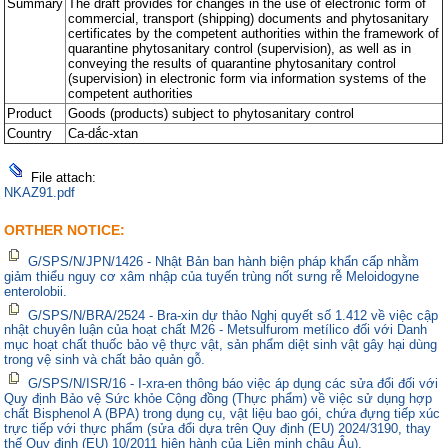
Summary
The draft provides for changes in the use of electronic form of
commercial, transport (shipping) documents and phytosanitary
certificates by the competent authorities within the framework of
quarantine phytosanitary control (supervision), as well as in
conveying the results of quarantine phytosanitary control
(supervision) in electronic form via information systems of the
competent authorities
Product
Goods (products) subject to phytosanitary control
Country
Ca-dắc-xtan
File attach:
NKAZ91.pdf
ORTHER NOTICE:
G/SPS/N/JPN/1426 - Nhật Bản ban hành biện pháp khẩn cấp nhằm
giảm thiểu nguy cơ xâm nhập của tuyến trùng nốt sưng rễ Meloidogyne
enterolobii.
G/SPS/N/BRA/2524 - Bra-xin dự thảo Nghị quyết số 1.412 về việc cập
nhật chuyên luận của hoạt chất M26 - Metsulfurom metílico đối với Danh
mục hoạt chất thuốc bảo vệ thực vật, sản phẩm diệt sinh vật gây hại dùng
trong vệ sinh và chất bảo quản gỗ.
G/SPS/N/ISR/16 - I-xra-en thông báo việc áp dụng các sửa đổi đối với
Quy định Bảo vệ Sức khỏe Cộng đồng (Thực phẩm) về việc sử dụng hợp
chất Bisphenol A (BPA) trong dụng cụ, vật liệu bao gói, chứa đựng tiếp xúc
trực tiếp với thực phẩm (sửa đổi dựa trên Quy định (EU) 2024/3190, thay
thế Quy định (EU) 10/2011 hiện hành của Liên minh châu Âu).