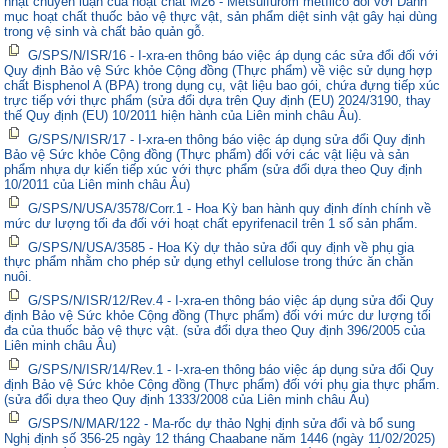
nhật chuyên luận của hoạt chất M26 - Metsulfurom metílico đối với Danh
mục hoạt chất thuốc bảo vệ thực vật, sản phẩm diệt sinh vật gây hại dùng
trong vệ sinh và chất bảo quản gỗ.
G/SPS/N/ISR/16 - I-xra-en thông báo việc áp dụng các sửa đổi đối với
Quy định Bảo vệ Sức khỏe Cộng đồng (Thực phẩm) về việc sử dụng hợp
chất Bisphenol A (BPA) trong dụng cụ, vật liệu bao gói, chứa đựng tiếp xúc
trực tiếp với thực phẩm (sửa đổi dựa trên Quy định (EU) 2024/3190, thay
thế Quy định (EU) 10/2011 hiện hành của Liên minh châu Âu).
G/SPS/N/ISR/17 - I-xra-en thông báo việc áp dụng sửa đổi Quy định
Bảo vệ Sức khỏe Cộng đồng (Thực phẩm) đối với các vật liệu và sản
phẩm nhựa dự kiến tiếp xúc với thực phẩm (sửa đổi dựa theo Quy định
10/2011 của Liên minh châu Âu)
G/SPS/N/USA/3578/Corr.1 - Hoa Kỳ ban hành quy định đính chính về
mức dư lượng tối đa đối với hoạt chất epyrifenacil trên 1 số sản phẩm.
G/SPS/N/USA/3585 - Hoa Kỳ dự thảo sửa đổi quy định về phụ gia
thực phẩm nhằm cho phép sử dụng ethyl cellulose trong thức ăn chăn
nuôi.
G/SPS/N/ISR/12/Rev.4 - I-xra-en thông báo việc áp dụng sửa đổi Quy
định Bảo vệ Sức khỏe Cộng đồng (Thực phẩm) đối với mức dư lượng tối
đa của thuốc bảo vệ thực vật. (sửa đổi dựa theo Quy định 396/2005 của
Liên minh châu Âu)
G/SPS/N/ISR/14/Rev.1 - I-xra-en thông báo việc áp dụng sửa đổi Quy
định Bảo vệ Sức khỏe Cộng đồng (Thực phẩm) đối với phụ gia thực phẩm.
(sửa đổi dựa theo Quy định 1333/2008 của Liên minh châu Âu)
G/SPS/N/MAR/122 - Ma-rốc dự thảo Nghị định sửa đổi và bổ sung
Nghị định số 356-25 ngày 12 tháng Chaabane năm 1446 (ngày 11/02/2025)