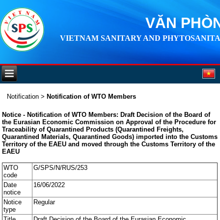
VĂN PHÒN
VIETNAM SANITARY AND PHYTOSANITA
Notification
>
Notification of WTO Members
Notice - Notification of WTO Members: Draft Decision of the Board of
the Eurasian Economic Commission on Approval of the Procedure for
Traceability of Quarantined Products (Quarantined Freights,
Quarantined Materials, Quarantined Goods) imported into the Customs
Territory of the EAEU and moved through the Customs Territory of the
EAEU
WTO
G/SPS/N/RUS/253
code
Date
16/06/2022
notice
Notice
Regular
type
Title
Draft Decision of the Board of the Eurasian Economic