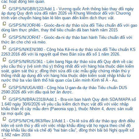
các hoạt động liên quan.
G/SPS/N/GBR/122/Add.1 - Vương quốc Anh thông báo thay đổi ngày
áp dụng Quy định sửa đổi năm 2026 về Khung Windsor đối với Chương
trình vận chuyển hàng bán lẻ liên quan đến kiểm dịch thực vật.
G/SPS/N/JOR/46 - Gioóc-đa-ni dự thảo sửa đổi Tiêu chuẩn đối với gạo
dùng làm thực phẩm, thay thế tiêu chuẩn đã ban hành năm 2015
G/SPS/N/JOR/47 - Gioóc-đa-ni dự thảo ban hành Tiêu chuẩn đối với
thức ăn cho chó và mèo.
G/SPS/N/KEN/380 - Cộng hòa Kê-ni-a dự thảo sửa đổi Tiêu chuẩn KS
2263:2016 đối với lá nguyệt quế theo Bản sửa đổi số 1 năm 2026.
G/SPS/N/RUS/361 - Liên bang Nga dự thảo sửa đổi Quy định về các
yêu cầu thú y (vệ sinh thú y) thống nhất đối với hàng hóa thuộc diện kiểm
soát, giám sát thú y; đồng thời sửa đổi các mẫu giấy chứng nhận thú y
thống nhất áp dụng đối với hàng hóa thuộc diện kiểm soát nhập khẩu từ
nước thứ ba vào lãnh thổ hải quan của Liên minh Kinh tế Á - Âu.
G/SPS/N/UGA/493 - Cộng hòa U-gan-đa dự thảo Tiêu chuẩn DUS
2590:2026 đối với dầu quả bơ ăn được.
G/SPS/N/BRA/2318/Add.1 - Bra-xin ban hành Quy định SDA/MAPA số
1.640 ngày 30/6/2026 về yêu cầu kiểm dịch thực vật đối với việc nhập
khẩu thân rễ cây mẫu đơn (Paeonia spp.), thuộc Nhóm 4, được sản xuất
tại mọi quốc gia.
G/SPS/N/CHL/863/Rev.1/Add.1 - Chi-lê sửa đổi dự thảo quy định điều
kiện vệ sinh thú y đối với việc nhập khẩu động vật họ ngựa theo chế độ
nhập khẩu lâu dài và chế độ “hai bán cầu”, đồng thời bãi bỏ Nghị quyết số
1.582 năm 2019.