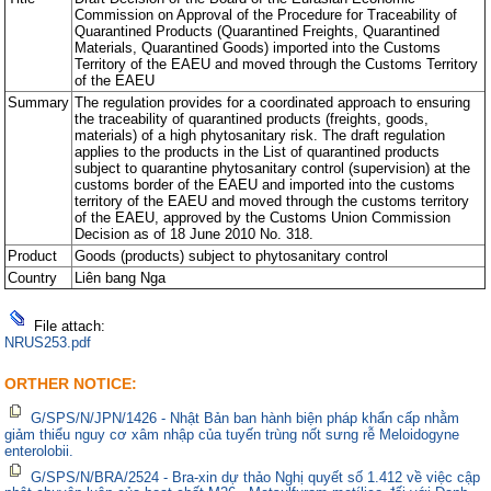
Commission on Approval of the Procedure for Traceability of
Quarantined Products (Quarantined Freights, Quarantined
Materials, Quarantined Goods) imported into the Customs
Territory of the EAEU and moved through the Customs Territory
of the EAEU
Summary
The regulation provides for a coordinated approach to ensuring
the traceability of quarantined products (freights, goods,
materials) of a high phytosanitary risk. The draft regulation
applies to the products in the List of quarantined products
subject to quarantine phytosanitary control (supervision) at the
customs border of the EAEU and imported into the customs
territory of the EAEU and moved through the customs territory
of the EAEU, approved by the Customs Union Commission
Decision as of 18 June 2010 No. 318.
Product
Goods (products) subject to phytosanitary control
Country
Liên bang Nga
File attach:
NRUS253.pdf
ORTHER NOTICE:
G/SPS/N/JPN/1426 - Nhật Bản ban hành biện pháp khẩn cấp nhằm
giảm thiểu nguy cơ xâm nhập của tuyến trùng nốt sưng rễ Meloidogyne
enterolobii.
G/SPS/N/BRA/2524 - Bra-xin dự thảo Nghị quyết số 1.412 về việc cập