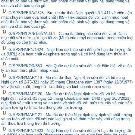
chất thuốc bảo vệ thực vật, sản phẩm diệt sinh vật gây hại dùng trong vệ
sinh và chất bảo quản gỗ.
G/SPS/N/BRA/2525 - Bra-xin dự thảo Nghị quyết số 1.411 về việc cập
nhật chuyên luận của hoạt chất H05 - Hexitiazoxi đối với Danh mục hoạt
chất thuốc bảo vệ thực vật, sản phẩm diệt sinh vật gây hại dùng trong vệ
sinh và chất bảo quản gỗ.
G/SPS/N/CAN/1587/Add.1 - Ca-na-đa thông báo sửa đổi vị trí Danh
mục đối với mức giới hạn tối đa (MLs) của ethyl carbamate trong nhiều loại
đồ uống có cồn khác nhau.
G/SPS/N/JPN/1424 - Nhật Bản dự thảo sửa đổi giới hạn dư lượng tối
đa (MRL) của hoạt chất Acephate trong ngô và cỏ khô dùng làm thức ăn
chăn nuôi.
G/SPS/N/KOR/850 - Hàn Quốc dự thảo sửa đổi Luật Đặc biệt về quản
lý an toàn thực phẩm nhập khẩu.
G/SPS/N/MAR/119 - Ma-rốc dự thảo Nghị định sửa đổi và bổ sung
Nghị định số 2-75-321 ngày 25 tháng Chaabane năm 1397 (ngày 12/8/1977)
về việc sản xuất, tàng trữ, lưu thông và kinh doanh rượu vang.
G/SPS/N/MAR/120 - Ma-rốc dự thảo Nghị định sửa đổi và bổ sung
Nghị định số 2-21-01 ngày 12 tháng Chaabane năm 1442 (ngày 26/3/2021)
quy định về chất lượng và an toàn vệ sinh đối với mứt trái cây và các sản
phẩm tương tự khác lưu thông trên thị trường.
G/SPS/N/MAR/121 - Ma-rốc dự thảo Nghị định quy định về chất lượng
và an toàn vệ sinh đối với các loại gia vị và thảo mộc sấy khô dùng trong
ẩm thực lưu thông trên thị trường.
G/SPS/N/JPN/1423 - Nhật Bản dự thảo sửa đổi giới hạn dư lượng tối