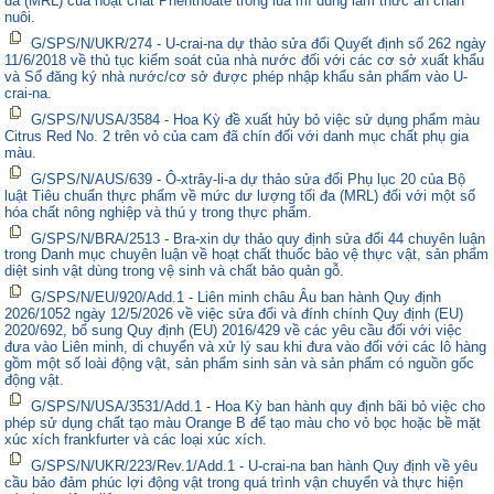
đa (MRL) của hoạt chất Phenthoate trong lúa mì dùng làm thức ăn chăn
nuôi.
G/SPS/N/UKR/274 - U-crai-na dự thảo sửa đổi Quyết định số 262 ngày
11/6/2018 về thủ tục kiểm soát của nhà nước đối với các cơ sở xuất khẩu
và Sổ đăng ký nhà nước/cơ sở được phép nhập khẩu sản phẩm vào U-
crai-na.
G/SPS/N/USA/3584 - Hoa Kỳ đề xuất hủy bỏ việc sử dụng phẩm màu
Citrus Red No. 2 trên vỏ của cam đã chín đối với danh mục chất phụ gia
màu.
G/SPS/N/AUS/639 - Ô-xtrây-li-a dự thảo sửa đổi Phụ lục 20 của Bộ
luật Tiêu chuẩn thực phẩm về mức dư lượng tối đa (MRL) đối với một số
hóa chất nông nghiệp và thú y trong thực phẩm.
G/SPS/N/BRA/2513 - Bra-xin dự thảo quy định sửa đổi 44 chuyên luận
trong Danh mục chuyên luận về hoạt chất thuốc bảo vệ thực vật, sản phẩm
diệt sinh vật dùng trong vệ sinh và chất bảo quản gỗ.
G/SPS/N/EU/920/Add.1 - Liên minh châu Âu ban hành Quy định
2026/1052 ngày 12/5/2026 về việc sửa đổi và đính chính Quy định (EU)
2020/692, bổ sung Quy định (EU) 2016/429 về các yêu cầu đối với việc
đưa vào Liên minh, di chuyển và xử lý sau khi đưa vào đối với các lô hàng
gồm một số loài động vật, sản phẩm sinh sản và sản phẩm có nguồn gốc
động vật.
G/SPS/N/USA/3531/Add.1 - Hoa Kỳ ban hành quy định bãi bỏ việc cho
phép sử dụng chất tạo màu Orange B để tạo màu cho vỏ bọc hoặc bề mặt
xúc xích frankfurter và các loại xúc xích.
G/SPS/N/UKR/223/Rev.1/Add.1 - U-crai-na ban hành Quy định về yêu
cầu bảo đảm phúc lợi động vật trong quá trình vận chuyển và thực hiện