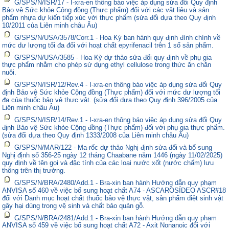
G/SPS/N/ISR/17 - I-xra-en thông báo việc áp dụng sửa đổi Quy định
Bảo vệ Sức khỏe Cộng đồng (Thực phẩm) đối với các vật liệu và sản
phẩm nhựa dự kiến tiếp xúc với thực phẩm (sửa đổi dựa theo Quy định
10/2011 của Liên minh châu Âu)
G/SPS/N/USA/3578/Corr.1 - Hoa Kỳ ban hành quy định đính chính về
mức dư lượng tối đa đối với hoạt chất epyrifenacil trên 1 số sản phẩm.
G/SPS/N/USA/3585 - Hoa Kỳ dự thảo sửa đổi quy định về phụ gia
thực phẩm nhằm cho phép sử dụng ethyl cellulose trong thức ăn chăn
nuôi.
G/SPS/N/ISR/12/Rev.4 - I-xra-en thông báo việc áp dụng sửa đổi Quy
định Bảo vệ Sức khỏe Cộng đồng (Thực phẩm) đối với mức dư lượng tối
đa của thuốc bảo vệ thực vật. (sửa đổi dựa theo Quy định 396/2005 của
Liên minh châu Âu)
G/SPS/N/ISR/14/Rev.1 - I-xra-en thông báo việc áp dụng sửa đổi Quy
định Bảo vệ Sức khỏe Cộng đồng (Thực phẩm) đối với phụ gia thực phẩm.
(sửa đổi dựa theo Quy định 1333/2008 của Liên minh châu Âu)
G/SPS/N/MAR/122 - Ma-rốc dự thảo Nghị định sửa đổi và bổ sung
Nghị định số 356-25 ngày 12 tháng Chaabane năm 1446 (ngày 11/02/2025)
quy định về tên gọi và đặc tính của các loại nước xốt (nước chấm) lưu
thông trên thị trường.
G/SPS/N/BRA/2480/Add.1 - Bra-xin ban hành Hướng dẫn quy phạm
ANVISA số 460 về việc bổ sung hoạt chất A74 - ASCAROSÍDEO ASCR#18
đối với Danh mục hoạt chất thuốc bảo vệ thực vật, sản phẩm diệt sinh vật
gây hại dùng trong vệ sinh và chất bảo quản gỗ.
G/SPS/N/BRA/2481/Add.1 - Bra-xin ban hành Hướng dẫn quy phạm
ANVISA số 459 về việc bổ sung hoạt chất A72 - Axit Nonanoic đối với