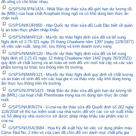
đồ uống có cồn khác nhau.
G/SPS/N/JPN/1424 - Nhật Bản dự thảo sửa đổi giới hạn dư lượng tối
đa (MRL) của hoạt chất Acephate trong ngô và cỏ khô dùng làm thức ăn
chăn nuôi.
G/SPS/N/KOR/850 - Hàn Quốc dự thảo sửa đổi Luật Đặc biệt về quản
lý an toàn thực phẩm nhập khẩu.
G/SPS/N/MAR/119 - Ma-rốc dự thảo Nghị định sửa đổi và bổ sung
Nghị định số 2-75-321 ngày 25 tháng Chaabane năm 1397 (ngày 12/8/1977)
về việc sản xuất, tàng trữ, lưu thông và kinh doanh rượu vang.
G/SPS/N/MAR/120 - Ma-rốc dự thảo Nghị định sửa đổi và bổ sung
Nghị định số 2-21-01 ngày 12 tháng Chaabane năm 1442 (ngày 26/3/2021)
quy định về chất lượng và an toàn vệ sinh đối với mứt trái cây và các sản
phẩm tương tự khác lưu thông trên thị trường.
G/SPS/N/MAR/121 - Ma-rốc dự thảo Nghị định quy định về chất lượng
và an toàn vệ sinh đối với các loại gia vị và thảo mộc sấy khô dùng trong
ẩm thực lưu thông trên thị trường.
G/SPS/N/JPN/1423 - Nhật Bản dự thảo sửa đổi giới hạn dư lượng tối
đa (MRL) của hoạt chất Phenthoate trong lúa mì dùng làm thức ăn chăn
nuôi.
G/SPS/N/UKR/274 - U-crai-na dự thảo sửa đổi Quyết định số 262 ngày
11/6/2018 về thủ tục kiểm soát của nhà nước đối với các cơ sở xuất khẩu
và Sổ đăng ký nhà nước/cơ sở được phép nhập khẩu sản phẩm vào U-
crai-na.
G/SPS/N/USA/3584 - Hoa Kỳ đề xuất hủy bỏ việc sử dụng phẩm màu
Citrus Red No. 2 trên vỏ của cam đã chín đối với danh mục chất phụ gia