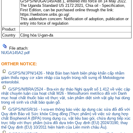
G/SPS/N/UGA/145/Add.1, entered into force on 14 May 2022.
The Uganda Standard US 2172:2021, Chia oil - Specification,
First Edition, can be purchased online through the link:
https://webstore.unbs.go.ug/.
This addendum concern: Notification of adoption, publication or
entry into force of regulation
Product
Country
Cộng hòa U-gan-đa
File attach:
NUGA145A2.pdf
ORTHER NOTICE:
G/SPS/N/JPN/1426 - Nhật Bản ban hành biện pháp khẩn cấp nhằm
giảm thiểu nguy cơ xâm nhập của tuyến trùng nốt sưng rễ Meloidogyne
enterolobii.
G/SPS/N/BRA/2524 - Bra-xin dự thảo Nghị quyết số 1.412 về việc cập
nhật chuyên luận của hoạt chất M26 - Metsulfurom metílico đối với Danh
mục hoạt chất thuốc bảo vệ thực vật, sản phẩm diệt sinh vật gây hại dùng
trong vệ sinh và chất bảo quản gỗ.
G/SPS/N/ISR/16 - I-xra-en thông báo việc áp dụng các sửa đổi đối với
Quy định Bảo vệ Sức khỏe Cộng đồng (Thực phẩm) về việc sử dụng hợp
chất Bisphenol A (BPA) trong dụng cụ, vật liệu bao gói, chứa đựng tiếp xúc
trực tiếp với thực phẩm (sửa đổi dựa trên Quy định (EU) 2024/3190, thay
thế Quy định (EU) 10/2011 hiện hành của Liên minh châu Âu).