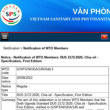
VĂN PHÒN
VIETNAM SANITARY AND PHYTOSANITA
Notification
>
Notification of WTO Members
Notice - Notification of WTO Members: DUS 2172:2020, Chia oil -
Specification, First Edition
WTO
G/SPS/N/UGA/145/Add.2
code
Date
20/09/2022
notice
Notice
Regular
type
Title
DUS 2172:2020, Chia oil - Specification, First Edition
Summary
The aim of this addendum is to inform WTO Members that the
Draft Uganda Standard DUS 2172:2020, Chia oil - Specification,
First Edition, notified in G/SPS/N/UGA/145 and