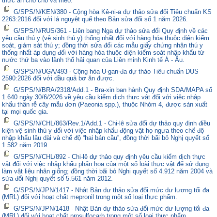
thức ăn cho chó và mèo.
G/SPS/N/KEN/380 - Cộng hòa Kê-ni-a dự thảo sửa đổi Tiêu chuẩn KS
2263:2016 đối với lá nguyệt quế theo Bản sửa đổi số 1 năm 2026.
G/SPS/N/RUS/361 - Liên bang Nga dự thảo sửa đổi Quy định về các
yêu cầu thú y (vệ sinh thú y) thống nhất đối với hàng hóa thuộc diện kiểm
soát, giám sát thú y; đồng thời sửa đổi các mẫu giấy chứng nhận thú y
thống nhất áp dụng đối với hàng hóa thuộc diện kiểm soát nhập khẩu từ
nước thứ ba vào lãnh thổ hải quan của Liên minh Kinh tế Á - Âu.
G/SPS/N/UGA/493 - Cộng hòa U-gan-đa dự thảo Tiêu chuẩn DUS
2590:2026 đối với dầu quả bơ ăn được.
G/SPS/N/BRA/2318/Add.1 - Bra-xin ban hành Quy định SDA/MAPA số
1.640 ngày 30/6/2026 về yêu cầu kiểm dịch thực vật đối với việc nhập
khẩu thân rễ cây mẫu đơn (Paeonia spp.), thuộc Nhóm 4, được sản xuất
tại mọi quốc gia.
G/SPS/N/CHL/863/Rev.1/Add.1 - Chi-lê sửa đổi dự thảo quy định điều
kiện vệ sinh thú y đối với việc nhập khẩu động vật họ ngựa theo chế độ
nhập khẩu lâu dài và chế độ “hai bán cầu”, đồng thời bãi bỏ Nghị quyết số
1.582 năm 2019.
G/SPS/N/CHL/892 - Chi-lê dự thảo quy định yêu cầu kiểm dịch thực
vật đối với việc nhập khẩu phấn hoa của một số loài thực vật để sử dụng
làm vật liệu nhân giống; đồng thời bãi bỏ Nghị quyết số 4.912 năm 2004 và
sửa đổi Nghị quyết số 5.561 năm 2012.
G/SPS/N/JPN/1417 - Nhật Bản dự thảo sửa đổi mức dư lượng tối đa
(MRL) đối với hoạt chất mepronil trong một số loại thực phẩm.
G/SPS/N/JPN/1418 - Nhật Bản dự thảo sửa đổi mức dư lượng tối đa
(MRL) đối với hoạt chất prosulfocarb trong một số loại thực phẩm.