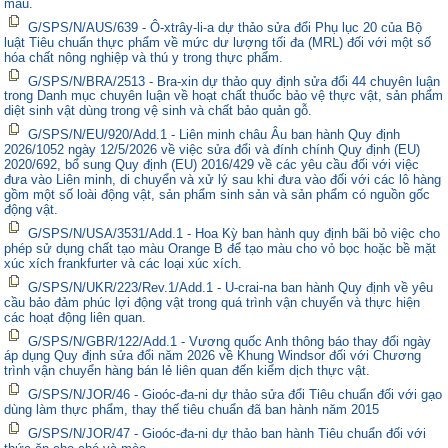
màu.
G/SPS/N/AUS/639 - Ô-xtrây-li-a dự thảo sửa đổi Phụ lục 20 của Bộ
luật Tiêu chuẩn thực phẩm về mức dư lượng tối đa (MRL) đối với một số
hóa chất nông nghiệp và thú y trong thực phẩm.
G/SPS/N/BRA/2513 - Bra-xin dự thảo quy định sửa đổi 44 chuyên luận
trong Danh mục chuyên luận về hoạt chất thuốc bảo vệ thực vật, sản phẩm
diệt sinh vật dùng trong vệ sinh và chất bảo quản gỗ.
G/SPS/N/EU/920/Add.1 - Liên minh châu Âu ban hành Quy định
2026/1052 ngày 12/5/2026 về việc sửa đổi và đính chính Quy định (EU)
2020/692, bổ sung Quy định (EU) 2016/429 về các yêu cầu đối với việc
đưa vào Liên minh, di chuyển và xử lý sau khi đưa vào đối với các lô hàng
gồm một số loài động vật, sản phẩm sinh sản và sản phẩm có nguồn gốc
động vật.
G/SPS/N/USA/3531/Add.1 - Hoa Kỳ ban hành quy định bãi bỏ việc cho
phép sử dụng chất tạo màu Orange B để tạo màu cho vỏ bọc hoặc bề mặt
xúc xích frankfurter và các loại xúc xích.
G/SPS/N/UKR/223/Rev.1/Add.1 - U-crai-na ban hành Quy định về yêu
cầu bảo đảm phúc lợi động vật trong quá trình vận chuyển và thực hiện
các hoạt động liên quan.
G/SPS/N/GBR/122/Add.1 - Vương quốc Anh thông báo thay đổi ngày
áp dụng Quy định sửa đổi năm 2026 về Khung Windsor đối với Chương
trình vận chuyển hàng bán lẻ liên quan đến kiểm dịch thực vật.
G/SPS/N/JOR/46 - Gioóc-đa-ni dự thảo sửa đổi Tiêu chuẩn đối với gạo
dùng làm thực phẩm, thay thế tiêu chuẩn đã ban hành năm 2015
G/SPS/N/JOR/47 - Gioóc-đa-ni dự thảo ban hành Tiêu chuẩn đối với