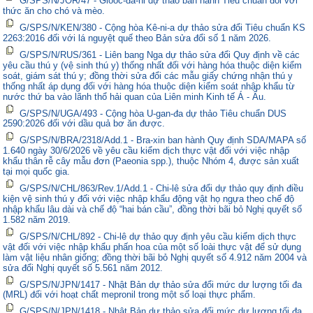
G/SPS/N/JOR/47 - Gioóc-đa-ni dự thảo ban hành Tiêu chuẩn đối với
thức ăn cho chó và mèo.
G/SPS/N/KEN/380 - Cộng hòa Kê-ni-a dự thảo sửa đổi Tiêu chuẩn KS
2263:2016 đối với lá nguyệt quế theo Bản sửa đổi số 1 năm 2026.
G/SPS/N/RUS/361 - Liên bang Nga dự thảo sửa đổi Quy định về các
yêu cầu thú y (vệ sinh thú y) thống nhất đối với hàng hóa thuộc diện kiểm
soát, giám sát thú y; đồng thời sửa đổi các mẫu giấy chứng nhận thú y
thống nhất áp dụng đối với hàng hóa thuộc diện kiểm soát nhập khẩu từ
nước thứ ba vào lãnh thổ hải quan của Liên minh Kinh tế Á - Âu.
G/SPS/N/UGA/493 - Cộng hòa U-gan-đa dự thảo Tiêu chuẩn DUS
2590:2026 đối với dầu quả bơ ăn được.
G/SPS/N/BRA/2318/Add.1 - Bra-xin ban hành Quy định SDA/MAPA số
1.640 ngày 30/6/2026 về yêu cầu kiểm dịch thực vật đối với việc nhập
khẩu thân rễ cây mẫu đơn (Paeonia spp.), thuộc Nhóm 4, được sản xuất
tại mọi quốc gia.
G/SPS/N/CHL/863/Rev.1/Add.1 - Chi-lê sửa đổi dự thảo quy định điều
kiện vệ sinh thú y đối với việc nhập khẩu động vật họ ngựa theo chế độ
nhập khẩu lâu dài và chế độ “hai bán cầu”, đồng thời bãi bỏ Nghị quyết số
1.582 năm 2019.
G/SPS/N/CHL/892 - Chi-lê dự thảo quy định yêu cầu kiểm dịch thực
vật đối với việc nhập khẩu phấn hoa của một số loài thực vật để sử dụng
làm vật liệu nhân giống; đồng thời bãi bỏ Nghị quyết số 4.912 năm 2004 và
sửa đổi Nghị quyết số 5.561 năm 2012.
G/SPS/N/JPN/1417 - Nhật Bản dự thảo sửa đổi mức dư lượng tối đa
(MRL) đối với hoạt chất mepronil trong một số loại thực phẩm.
G/SPS/N/JPN/1418 - Nhật Bản dự thảo sửa đổi mức dư lượng tối đa