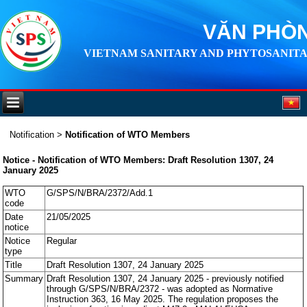
VĂN PHÒN
VIETNAM SANITARY AND PHYTOSANITA
Notification
>
Notification of WTO Members
Notice - Notification of WTO Members: Draft Resolution 1307, 24
January 2025
WTO
G/SPS/N/BRA/2372/Add.1
code
Date
21/05/2025
notice
Notice
Regular
type
Title
Draft Resolution 1307, 24 January 2025
Summary
Draft Resolution 1307, 24 January 2025 - previously notified
through G/SPS/N/BRA/2372 - was adopted as Normative
Instruction 363, 16 May 2025. The regulation proposes the