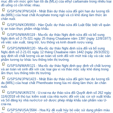
mục đối với mức giới hạn tối đa (MLs) của ethyl carbamate trong nhiều loại
đồ uống có cồn khác nhau.
G/SPS/N/JPN/1424 - Nhật Bản dự thảo sửa đổi giới hạn dư lượng tối
đa (MRL) của hoạt chất Acephate trong ngô và cỏ khô dùng làm thức ăn
chăn nuôi.
G/SPS/N/KOR/850 - Hàn Quốc dự thảo sửa đổi Luật Đặc biệt về quản
lý an toàn thực phẩm nhập khẩu.
G/SPS/N/MAR/119 - Ma-rốc dự thảo Nghị định sửa đổi và bổ sung
Nghị định số 2-75-321 ngày 25 tháng Chaabane năm 1397 (ngày 12/8/1977)
về việc sản xuất, tàng trữ, lưu thông và kinh doanh rượu vang.
G/SPS/N/MAR/120 - Ma-rốc dự thảo Nghị định sửa đổi và bổ sung
Nghị định số 2-21-01 ngày 12 tháng Chaabane năm 1442 (ngày 26/3/2021)
quy định về chất lượng và an toàn vệ sinh đối với mứt trái cây và các sản
phẩm tương tự khác lưu thông trên thị trường.
G/SPS/N/MAR/121 - Ma-rốc dự thảo Nghị định quy định về chất lượng
và an toàn vệ sinh đối với các loại gia vị và thảo mộc sấy khô dùng trong
ẩm thực lưu thông trên thị trường.
G/SPS/N/JPN/1423 - Nhật Bản dự thảo sửa đổi giới hạn dư lượng tối
đa (MRL) của hoạt chất Phenthoate trong lúa mì dùng làm thức ăn chăn
nuôi.
G/SPS/N/UKR/274 - U-crai-na dự thảo sửa đổi Quyết định số 262 ngày
11/6/2018 về thủ tục kiểm soát của nhà nước đối với các cơ sở xuất khẩu
và Sổ đăng ký nhà nước/cơ sở được phép nhập khẩu sản phẩm vào U-
crai-na.
G/SPS/N/USA/3584 - Hoa Kỳ đề xuất hủy bỏ việc sử dụng phẩm màu