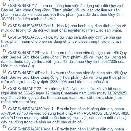
G/SPS/N/ISR/17 - I-xra-en thông báo việc áp dụng sửa đổi Quy định
Bảo vệ Sức khỏe Cộng đồng (Thực phẩm) đối với các vật liệu và sản
phẩm nhựa dự kiến tiếp xúc với thực phẩm (sửa đổi dựa theo Quy định
10/2011 của Liên minh châu Âu)
G/SPS/N/USA/3578/Corr.1 - Hoa Kỳ ban hành quy định đính chính về
mức dư lượng tối đa đối với hoạt chất epyrifenacil trên 1 số sản phẩm.
G/SPS/N/USA/3585 - Hoa Kỳ dự thảo sửa đổi quy định về phụ gia
thực phẩm nhằm cho phép sử dụng ethyl cellulose trong thức ăn chăn
nuôi.
G/SPS/N/ISR/12/Rev.4 - I-xra-en thông báo việc áp dụng sửa đổi Quy
định Bảo vệ Sức khỏe Cộng đồng (Thực phẩm) đối với mức dư lượng tối
đa của thuốc bảo vệ thực vật. (sửa đổi dựa theo Quy định 396/2005 của
Liên minh châu Âu)
G/SPS/N/ISR/14/Rev.1 - I-xra-en thông báo việc áp dụng sửa đổi Quy
định Bảo vệ Sức khỏe Cộng đồng (Thực phẩm) đối với phụ gia thực phẩm.
(sửa đổi dựa theo Quy định 1333/2008 của Liên minh châu Âu)
G/SPS/N/MAR/122 - Ma-rốc dự thảo Nghị định sửa đổi và bổ sung
Nghị định số 356-25 ngày 12 tháng Chaabane năm 1446 (ngày 11/02/2025)
quy định về tên gọi và đặc tính của các loại nước xốt (nước chấm) lưu
thông trên thị trường.
G/SPS/N/BRA/2480/Add.1 - Bra-xin ban hành Hướng dẫn quy phạm
ANVISA số 460 về việc bổ sung hoạt chất A74 - ASCAROSÍDEO ASCR#18
đối với Danh mục hoạt chất thuốc bảo vệ thực vật, sản phẩm diệt sinh vật
gây hại dùng trong vệ sinh và chất bảo quản gỗ.
G/SPS/N/BRA/2481/Add.1 - Bra-xin ban hành Hướng dẫn quy phạm