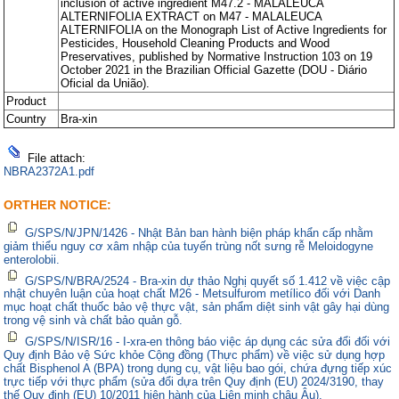
inclusion of active ingredient M47.2 - MALALEUCA
ALTERNIFOLIA EXTRACT on M47 - MALALEUCA
ALTERNIFOLIA on the Monograph List of Active Ingredients for
Pesticides, Household Cleaning Products and Wood
Preservatives, published by Normative Instruction 103 on 19
October 2021 in the Brazilian Official Gazette (DOU - Diário
Oficial da União).
Product
Country
Bra-xin
File attach:
NBRA2372A1.pdf
ORTHER NOTICE:
G/SPS/N/JPN/1426 - Nhật Bản ban hành biện pháp khẩn cấp nhằm
giảm thiểu nguy cơ xâm nhập của tuyến trùng nốt sưng rễ Meloidogyne
enterolobii.
G/SPS/N/BRA/2524 - Bra-xin dự thảo Nghị quyết số 1.412 về việc cập
nhật chuyên luận của hoạt chất M26 - Metsulfurom metílico đối với Danh
mục hoạt chất thuốc bảo vệ thực vật, sản phẩm diệt sinh vật gây hại dùng
trong vệ sinh và chất bảo quản gỗ.
G/SPS/N/ISR/16 - I-xra-en thông báo việc áp dụng các sửa đổi đối với
Quy định Bảo vệ Sức khỏe Cộng đồng (Thực phẩm) về việc sử dụng hợp
chất Bisphenol A (BPA) trong dụng cụ, vật liệu bao gói, chứa đựng tiếp xúc
trực tiếp với thực phẩm (sửa đổi dựa trên Quy định (EU) 2024/3190, thay
thế Quy định (EU) 10/2011 hiện hành của Liên minh châu Âu).