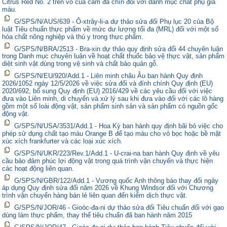
Citrus Red No. 2 trên vỏ của cam đã chín đối với danh mục chất phụ gia
màu.
G/SPS/N/AUS/639 - Ô-xtrây-li-a dự thảo sửa đổi Phụ lục 20 của Bộ
luật Tiêu chuẩn thực phẩm về mức dư lượng tối đa (MRL) đối với một số
hóa chất nông nghiệp và thú y trong thực phẩm.
G/SPS/N/BRA/2513 - Bra-xin dự thảo quy định sửa đổi 44 chuyên luận
trong Danh mục chuyên luận về hoạt chất thuốc bảo vệ thực vật, sản phẩm
diệt sinh vật dùng trong vệ sinh và chất bảo quản gỗ.
G/SPS/N/EU/920/Add.1 - Liên minh châu Âu ban hành Quy định
2026/1052 ngày 12/5/2026 về việc sửa đổi và đính chính Quy định (EU)
2020/692, bổ sung Quy định (EU) 2016/429 về các yêu cầu đối với việc
đưa vào Liên minh, di chuyển và xử lý sau khi đưa vào đối với các lô hàng
gồm một số loài động vật, sản phẩm sinh sản và sản phẩm có nguồn gốc
động vật.
G/SPS/N/USA/3531/Add.1 - Hoa Kỳ ban hành quy định bãi bỏ việc cho
phép sử dụng chất tạo màu Orange B để tạo màu cho vỏ bọc hoặc bề mặt
xúc xích frankfurter và các loại xúc xích.
G/SPS/N/UKR/223/Rev.1/Add.1 - U-crai-na ban hành Quy định về yêu
cầu bảo đảm phúc lợi động vật trong quá trình vận chuyển và thực hiện
các hoạt động liên quan.
G/SPS/N/GBR/122/Add.1 - Vương quốc Anh thông báo thay đổi ngày
áp dụng Quy định sửa đổi năm 2026 về Khung Windsor đối với Chương
trình vận chuyển hàng bán lẻ liên quan đến kiểm dịch thực vật.
G/SPS/N/JOR/46 - Gioóc-đa-ni dự thảo sửa đổi Tiêu chuẩn đối với gạo
dùng làm thực phẩm, thay thế tiêu chuẩn đã ban hành năm 2015